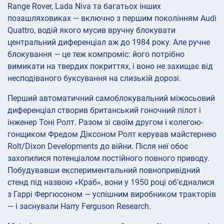
Range Rover, Lada Niva та багатьох інших
позашляховиках — включно з першим поколінням Audi
Quattro, водій якого мусив вручну блокувати
центральний диференціал аж до 1984 року. Але ручне
блокування — це теж компроміс: його потрібно
вимикати на твердих покриттях, і воно не захищає від
несподіваного буксування на слизькій дорозі.
Перший автоматичний самоблокувальний міжосьовий
диференціал створив британський гоночний пілот і
інженер Тоні Ролт. Разом зі своїм другом і колегою-
гонщиком Фредом Діксоном Ролт керував майстернею
Rolt/Dixon Developments до війни. Після неї обоє
захопилися потенціалом постійного повного приводу.
Побудувавши експериментальний повнопривідний
стенд під назвою «Краб», вони у 1950 році об’єдналися
з Гаррі Фергюсоном — успішним виробником тракторів
— і заснували Harry Ferguson Research.