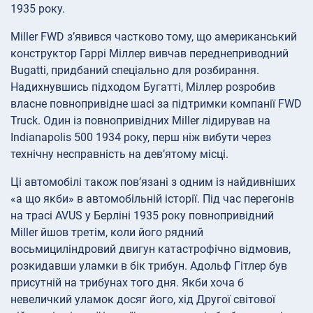
1935 року.
Miller FWD з’явився частково тому, що американський
конструктор Гаррі Міллер вивчав переднеприводний
Bugatti, придбаний спеціально для розбирання.
Надихнувшись підходом Бугатті, Міллер розробив
власне повнопривідне шасі за підтримки компанії FWD
Truck. Один із повнопривідних Miller лідирував на
Indianapolis 500 1934 року, перш ніж вибути через
технічну несправність на дев’ятому місці.
Ці автомобілі також пов’язані з одним із найдивніших
«а що якби» в автомобільній історії. Під час перегонів
на трасі AVUS у Берліні 1935 року повнопривідний
Miller йшов третім, коли його рядний
восьмициліндровий двигун катастрофічно відмовив,
розкидавши уламки в бік трибун. Адольф Гітлер був
присутній на трибунах того дня. Якби хоча б
невеличкий уламок досяг його, хід Другої світової