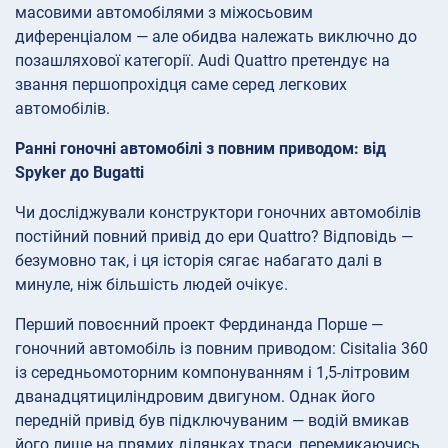
масовими автомобілями з міжосьовим
диференціалом — але обидва належать виключно до
позашляхової категорії. Audi Quattro претендує на
звання першопрохідця саме серед легкових
автомобілів.
Ранні гоночні автомобілі з повним приводом: від
Spyker до Bugatti
Чи досліджували конструктори гоночних автомобілів
постійний повний привід до ери Quattro? Відповідь —
безумовно так, і ця історія сягає набагато далі в
минуле, ніж більшість людей очікує.
Перший повоєнний проект Фердинанда Порше —
гоночний автомобіль із повним приводом: Cisitalia 360
із середньомоторним компонуванням і 1,5-літровим
дванадцятициліндровим двигуном. Однак його
передній привід був підключуваним — водій вмикав
його лише на прямих ділянках траси, перемикаючись