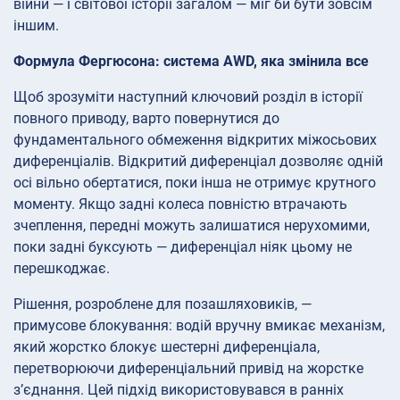
війни — і світової історії загалом — міг би бути зовсім
іншим.
Формула Фергюсона: система AWD, яка змінила все
Щоб зрозуміти наступний ключовий розділ в історії
повного приводу, варто повернутися до
фундаментального обмеження відкритих міжосьових
диференціалів. Відкритий диференціал дозволяє одній
осі вільно обертатися, поки інша не отримує крутного
моменту. Якщо задні колеса повністю втрачають
зчеплення, передні можуть залишатися нерухомими,
поки задні буксують — диференціал ніяк цьому не
перешкоджає.
Рішення, розроблене для позашляховиків, —
примусове блокування: водій вручну вмикає механізм,
який жорстко блокує шестерні диференціала,
перетворюючи диференціальний привід на жорстке
з’єднання. Цей підхід використовувався в ранніх