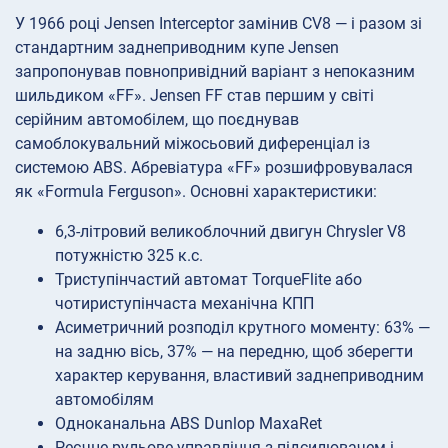
У 1966 році Jensen Interceptor замінив CV8 — і разом зі
стандартним заднеприводним купе Jensen
запропонував повнопривідний варіант з непоказним
шильдиком «FF». Jensen FF став першим у світі
серійним автомобілем, що поєднував
самоблокувальний міжосьовий диференціал із
системою ABS. Абревіатура «FF» розшифровувалася
як «Formula Ferguson». Основні характеристики:
6,3-літровий великоблочний двигун Chrysler V8
потужністю 325 к.с.
Триступінчастий автомат TorqueFlite або
чотириступінчаста механічна КПП
Асиметричний розподіл крутного моменту: 63% —
на задню вісь, 37% — на передню, щоб зберегти
характер керування, властивий заднеприводним
автомобілям
Одноканальна ABS Dunlop MaxaRet
Реєчне рульове управління з підсилювачем і