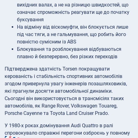
вихідних валах, а не на різницю швидкостей, що
означає спроможність реагувати ще до початку
буксування
На відміну від віскомуфти, він блокується лише
під час тяги, а не гальмування, що робить його
повністю сумісним із ABS
Блокування та розблокування відбуваються
плавно й безперервно, без різких переходів
Підтверджена здатність Torsen покращувати
керованість і стабільність спортивних автомобілів
згодом привернула увагу інженерів позашляховиків,
які прагнули досягти автомобільної динаміки.
Сьогодні він використовується в трансмісіях таких
автомобілів, як Range Rover, Volkswagen Touareg,
Porsche Cayenne та Toyota Land Cruiser Prado.
У 1980-х роках домінування Audi Quattro в ралі
спровокувало справжні перегони озброєнь у повному