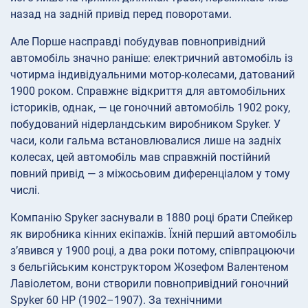
назад на задній привід перед поворотами.
Але Порше насправді побудував повнопривідний
автомобіль значно раніше: електричний автомобіль із
чотирма індивідуальними мотор-колесами, датований
1900 роком. Справжнє відкриття для автомобільних
істориків, однак, — це гоночний автомобіль 1902 року,
побудований нідерландським виробником Spyker. У
часи, коли гальма встановлювалися лише на задніх
колесах, цей автомобіль мав справжній постійний
повний привід — з міжосьовим диференціалом у тому
числі.
Компанію Spyker заснували в 1880 році брати Спейкер
як виробника кінних екіпажів. Їхній перший автомобіль
з’явився у 1900 році, а два роки потому, співпрацюючи
з бельгійським конструктором Жозефом Валентеном
Лавіолетом, вони створили повнопривідний гоночний
Spyker 60 HP (1902–1907). За технічними