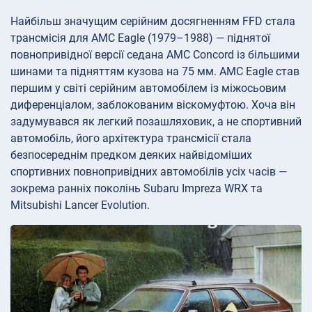
Найбільш значущим серійним досягненням FFD стала
трансмісія для AMC Eagle (1979–1988) — піднятої
повнопривідної версії седана AMC Concord із більшими
шинами та підняттям кузова на 75 мм. AMC Eagle став
першим у світі серійним автомобілем із міжосьовим
диференціалом, заблокованим віскомуфтою. Хоча він
задумувався як легкий позашляховик, а не спортивний
автомобіль, його архітектура трансмісії стала
безпосереднім предком деяких найвідоміших
спортивних повнопривідних автомобілів усіх часів —
зокрема ранніх поколінь Subaru Impreza WRX та
Mitsubishi Lancer Evolution.