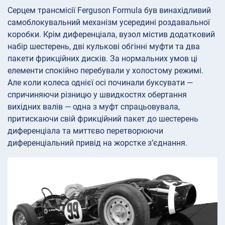
Серцем трансмісії Ferguson Formula був винахідливий
самоблокувальний механізм усередині роздавальної
коробки. Крім диференціала, вузол містив додатковий
набір шестерень, дві кулькові обгінні муфти та два
пакети фрикційних дисків. За нормальних умов ці
елементи спокійно перебували у холостому режимі.
Але коли колеса однієї осі починали буксувати —
спричиняючи різницю у швидкостях обертання
вихідних валів — одна з муфт спрацьовувала,
притискаючи свій фрикційний пакет до шестерень
диференціала та миттєво перетворюючи
диференціальний привід на жорстке з’єднання.