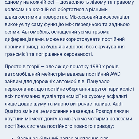
одному на кожній осі — дозволяють лівому та правому
колесам на кожній осі обертатися з різними
швидкостями в поворотах. Міжосьовий диференціал
виконує ту саму функцію між передньою та задньою
осями. Автомобіль, оснащений усіма трьома
диференціалами, може використовувати постійний
повний привід на будь-якій дорозі без скручування
трансмісії та погіршення керованості.
Просто в теорії — але аж до початку 1980-х років
автомобільний мейнстрім вважав постійний AWD
зайвим для дорожніх автомобілів. Панувало
переконання, що постійне обертання другої пари коліс і
всіх пов’язаних вузлів трансмісії на сухому асфальті
лише додає шуму та марно витрачає паливо. Audi
Quattro змінив це мислення назавжди. Розподіляючи
крутний момент двигуна між усіма чотирма колесами
постійно, система постійного повного приводу:
Залишає більший запас зчеплення для