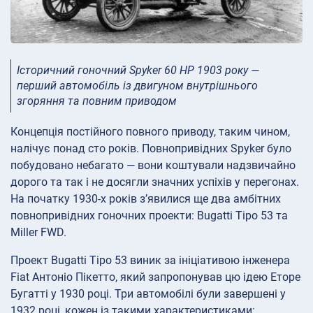
Історичний гоночний Spyker 60 HP 1903 року —
перший автомобіль із двигуном внутрішнього
згоряння та повним приводом
Концепція постійного повного приводу, таким чином,
налічує понад сто років. Повнопривідних Spyker було
побудовано небагато — вони коштували надзвичайно
дорого та так і не досягли значних успіхів у перегонах.
На початку 1930-х років з’явилися ще два амбітних
повнопривідних гоночних проекти: Bugatti Tipo 53 та
Miller FWD.
Проект Bugatti Tipo 53 виник за ініціативою інженера
Fiat Антоніо Пікетто, який запропонував цю ідею Еторе
Бугатті у 1930 році. Три автомобілі були завершені у
1932 році, кожен із такими характеристиками: