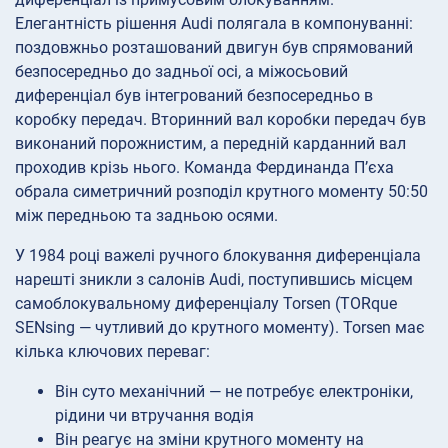
Елегантність рішення Audi полягала в компонуванні:
поздовжньо розташований двигун був спрямований
безпосередньо до задньої осі, а міжосьовий
диференціал був інтегрований безпосередньо в
коробку передач. Вторинний вал коробки передач був
виконаний порожнистим, а передній карданний вал
проходив крізь нього. Команда Фердинанда П’єха
обрала симетричний розподіл крутного моменту 50:50
між передньою та задньою осями.
У 1984 році важелі ручного блокування диференціала
нарешті зникли з салонів Audi, поступившись місцем
самоблокувальному диференціалу Torsen (TORque
SENsing — чутливий до крутного моменту). Torsen має
кілька ключових переваг:
Він суто механічний — не потребує електроніки,
рідини чи втручання водія
Він реагує на зміни крутного моменту на