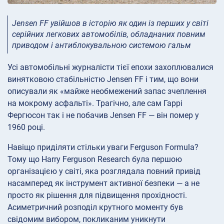
Jensen FF увійшов в історію як один із перших у світі
серійних легкових автомобілів, обладнаних повним
приводом і антиблокувальною системою гальм
Усі автомобільні журналісти тієї епохи захоплювалися
винятковою стабільністю Jensen FF і тим, що вони
описували як «майже необмежений запас зчеплення
на мокрому асфальті». Трагічно, але сам Гаррі
Фергюсон так і не побачив Jensen FF — він помер у
1960 році.
Навіщо приділяти стільки уваги Ferguson Formula?
Тому що Harry Ferguson Research була першою
організацією у світі, яка розглядала повний привід
насамперед як інструмент активної безпеки — а не
просто як рішення для підвищення прохідності.
Асиметричний розподіл крутного моменту був
свідомим вибором, покликаним уникнути