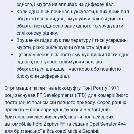
одного, і муфта не впливає на диференціал.
Коли одна вісь починає буксувати, її вихідний вал
обертається швидше, змушуючи пакети дисків
обертатися відносно одне одного та зрушувати
силіконову рідину.
Зрушення підвищує температуру і тиск усередині
муфти, різко збільшуючи в’язкість рідини.
Це збільшення в’язкості змушує диски тягти одне
одного, поступово гальмуючи вал, що
обертається швидше, і частково або повністю
блокуючи диференціал.
Отримавши патент на віскомуфту, Тоні Ролт у 1971
році заснував FF Developments (FFD) для комерційного
постачання трансмісій повного приводу. Серед ранніх
проектів — повнопривідні фургони Bedford для
британських лісових служб, партія поліцейських
автомобілів Ford Zephyr FF та седани Opel Senator 4×4
для британської військової місії в Берліні.