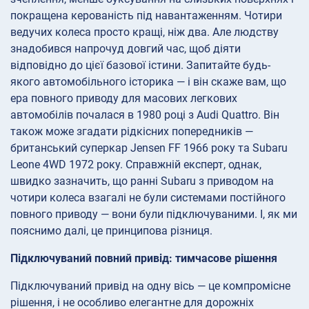
покращена керованість під навантаженням. Чотири
ведучих колеса просто кращі, ніж два. Але людству
знадобився напрочуд довгий час, щоб діяти
відповідно до цієї базової істини. Запитайте будь-
якого автомобільного історика — і він скаже вам, що
ера повного приводу для масових легкових
автомобілів почалася в 1980 році з Audi Quattro. Він
також може згадати рідкісних попередників —
британський суперкар Jensen FF 1966 року та Subaru
Leone 4WD 1972 року. Справжній експерт, однак,
швидко зазначить, що ранні Subaru з приводом на
чотири колеса взагалі не були системами постійного
повного приводу — вони були підключуваними. І, як ми
пояснимо далі, це принципова різниця.
Підключуваний повний привід: тимчасове рішення
Підключуваний привід на одну вісь — це компромісне
рішення, і не особливо елегантне для дорожніх