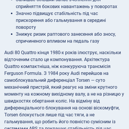
сприйняття бокових навантажень у поворотах
Значно підвищує стабільність під час
прискорення або гальмування в середині
повороту
Знижує ризик раптового занесення або зносу,
спричиненого впливом на педаль газу
Audi 80 Quattro кінця 1980-х років ілюструє, наскільки
відточеним стало це компонування. Архітектура
Quattro компактніша, ніж конкуруюча трансмісія
Ferguson Formula. З 1984 року Audi перейшов на
самоблокувальний диференціал Torsen — суто
механічний пристрій, який реагує на зміни крутного
моменту на кожному вихідному валу, а не на різницю у
швидкостях обертання коліс. На відміну від
диференціального блокування на основі віскомуфти,
Torsen блокується лише під час тяги, а не
гальмування, що робить його повністю сумісним із
системами ABS та покращує стабільність під час