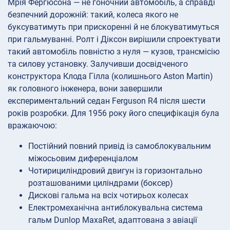
Мрія Фергюсона — не гоночний автомобіль, а справді
безпечний дорожній: такий, колеса якого не
буксуватимуть при прискоренні й не блокуватимуться
при гальмуванні. Ролт і Діксон вирішили спроектувати
такий автомобіль повністю з нуля — кузов, трансмісію
та силову установку. Залучивши досвідченого
конструктора Клода Гілла (колишнього Aston Martin)
як головного інженера, вони завершили
експериментальний седан Ferguson R4 після шести
років розробки. Для 1956 року його специфікація була
вражаючою:
Постійний повний привід із самоблокувальним
міжосьовим диференціалом
Чотирициліндровий двигун із горизонтально
розташованими циліндрами (боксер)
Дискові гальма на всіх чотирьох колесах
Електромеханічна антиблокувальна система
гальм Dunlop MaxaRet, адаптована з авіації