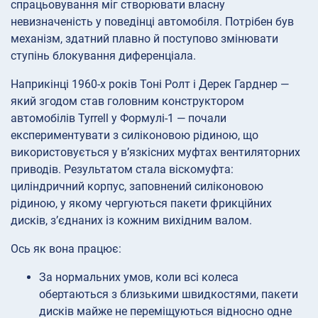
спрацьовування міг створювати власну
невизначеність у поведінці автомобіля. Потрібен був
механізм, здатний плавно й поступово змінювати
ступінь блокування диференціала.
Наприкінці 1960-х років Тоні Ролт і Дерек Гарднер —
який згодом став головним конструктором
автомобілів Tyrrell у Формулі-1 — почали
експериментувати з силіконовою рідиною, що
використовується у в’язкісних муфтах вентиляторних
приводів. Результатом стала віскомуфта:
циліндричний корпус, заповнений силіконовою
рідиною, у якому чергуються пакети фрикційних
дисків, з’єднаних із кожним вихідним валом.
Ось як вона працює:
За нормальних умов, коли всі колеса
обертаються з близькими швидкостями, пакети
дисків майже не переміщуються відносно одне