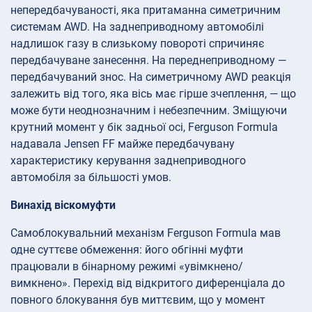
непередбачуваності, яка притаманна симетричним
системам AWD. На заднеприводному автомобілі
надлишок газу в слизькому повороті спричиняє
передбачуване занесення. На переднеприводному —
передбачуваний знос. На симетричному AWD реакція
залежить від того, яка вісь має гірше зчеплення, — що
може бути неоднозначним і небезпечним. Зміщуючи
крутний момент у бік задньої осі, Ferguson Formula
надавала Jensen FF майже передбачувану
характеристику керування заднеприводного
автомобіля за більшості умов.
Винахід віскомуфти
Самоблокувальний механізм Ferguson Formula мав
одне суттєве обмеження: його обгінні муфти
працювали в бінарному режимі «увімкнено/
вимкнено». Перехід від відкритого диференціала до
повного блокування був миттєвим, що у момент