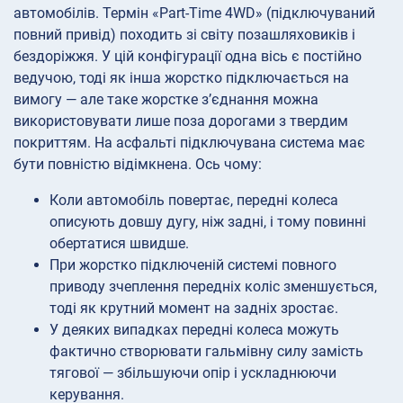
автомобілів. Термін «Part-Time 4WD» (підключуваний
повний привід) походить зі світу позашляховиків і
бездоріжжя. У цій конфігурації одна вісь є постійно
ведучою, тоді як інша жорстко підключається на
вимогу — але таке жорстке з’єднання можна
використовувати лише поза дорогами з твердим
покриттям. На асфальті підключувана система має
бути повністю відімкнена. Ось чому:
Коли автомобіль повертає, передні колеса
описують довшу дугу, ніж задні, і тому повинні
обертатися швидше.
При жорстко підключеній системі повного
приводу зчеплення передніх коліс зменшується,
тоді як крутний момент на задніх зростає.
У деяких випадках передні колеса можуть
фактично створювати гальмівну силу замість
тягової — збільшуючи опір і ускладнюючи
керування.