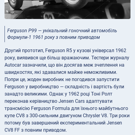
Ferguson P99 — унікальний гоночний автомобіль
Формули-1 1961 року з повним приводом
Другий прототип, Ferguson R5 у кузові універсал 1962
року, виявився ще більш вражаючим. Тестери журналу
Autocar зазначили, що він досягав меж зчеплення на
швидкостях, які здавалися майже неможливими.
Попри це, жоден виробник не погодився запустити
Ferguson у виробництво — складність і вартість були
занадто великими. Однак у 1962 році Тоні Ролт
переконав керівництво Jensen Cars адаптувати
трансмісію Ferguson Formula для їхнього майбутнього
купе CV8 з 300-сильним двигуном Chrysler V8. Три роки
потому був завершений експериментальний Jensen
CV8 FF з повним приводом.