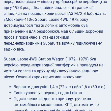
передньою віссю — пішов у дрібносерійне виробництво
ще у 1938 році. Після війни аналогічні трансмісії
з’явилися на позашляховій версії ГАЗ-М72 «Побєда» та
«Москвичі-410». Subaru Leone 4WD 1972 року
дотримувалося тієї ж логіки: автомобіль був
призначений для бездоріжжя, мав більший дорожній
просвіт порівняно зі стандартними
переднеприводними Subaru та вручну підключувану
задню вісь.
Subaru Leone 4WD Station Wagon (1972–1979) був
версією переднеприводної платформи з приводом на
чотири колеса та вручну підключуваною задньою
віссю. Основні характеристики включали:
Варіанти двигунів: 1,4 л (72 к.с.) або 1,6 л (80 к.с.)
Типи кузова: універсал, седан і пікап
Підключення заднього приводу: ручне на
автомобілях з механічною КПП; автоматичне
через багатодисковий фрикційний зчіп на