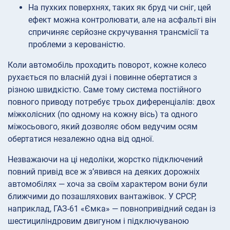
На пухких поверхнях, таких як бруд чи сніг, цей
ефект можна контролювати, але на асфальті він
спричиняє серйозне скручування трансмісії та
проблеми з керованістю.
Коли автомобіль проходить поворот, кожне колесо
рухається по власній дузі і повинне обертатися з
різною швидкістю. Саме тому система постійного
повного приводу потребує трьох диференціалів: двох
міжколісних (по одному на кожну вісь) та одного
міжосьового, який дозволяє обом ведучим осям
обертатися незалежно одна від одної.
Незважаючи на ці недоліки, жорстко підключений
повний привід все ж з’явився на деяких дорожніх
автомобілях — хоча за своїм характером вони були
ближчими до позашляхових вантажівок. У СРСР,
наприклад, ГАЗ-61 «Ємка» — повнопривідний седан із
шестициліндровим двигуном і підключуваною