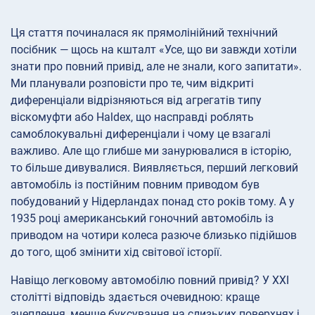
Ця стаття починалася як прямолінійний технічний
посібник — щось на кшталт «Усе, що ви завжди хотіли
знати про повний привід, але не знали, кого запитати».
Ми планували розповісти про те, чим відкриті
диференціали відрізняються від агрегатів типу
віскомуфти або Haldex, що насправді роблять
самоблокувальні диференціали і чому це взагалі
важливо. Але що глибше ми занурювалися в історію,
то більше дивувалися. Виявляється, перший легковий
автомобіль із постійним повним приводом був
побудований у Нідерландах понад сто років тому. А у
1935 році американський гоночний автомобіль із
приводом на чотири колеса разюче близько підійшов
до того, щоб змінити хід світової історії.
Навіщо легковому автомобілю повний привід? У XXI
столітті відповідь здається очевидною: краще
зчеплення, менше буксування на слизьких поверхнях і