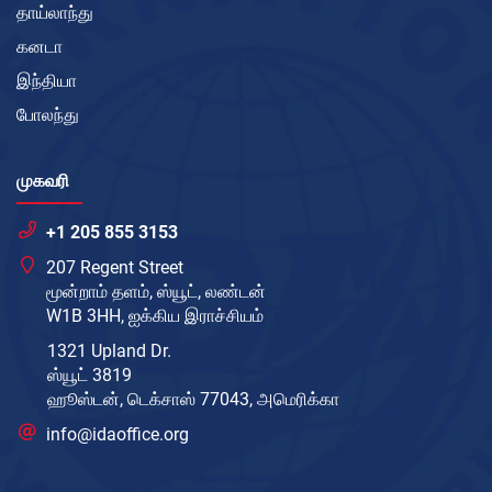
தாய்லாந்து
கனடா
இந்தியா
போலந்து
முகவரி
+1 205 855 3153
207 Regent Street
மூன்றாம் தளம், ஸ்யூட், லண்டன்
W1B 3HH, ஐக்கிய இராச்சியம்
1321 Upland Dr.
ஸ்யூட் 3819
ஹூஸ்டன், டெக்சாஸ் 77043, அமெரிக்கா
info@idaoffice.org