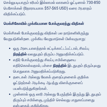
செல்லுபடியாகும் உரிமம் இல்லாமல் வாகனம் ஓட்டினால் 730-850
பெசோக்கள் (தோராயமாக $57-$65 USD) வரை அபராதம்
விதிக்கப்படும்.
மெக்சிகோவில் முக்கியமான போக்குவரத்து விதிகள்
மெக்சிகன் போக்குவரத்து விதிகள் பல நாடுகளிலிருந்து
வேறுபடுகின்றன. முக்கிய வேறுபாடுகள் பின்வருமாறு:
ஒரு அடையாளத்தால் சுட்டிக்காட்டப்பட்டால், சிவப்பு
நிறத்தில்
வலதுபுறம் திரும்ப அனுமதிக்கப்படும்.
எதிர் போக்குவரத்து சிவப்பு சமிக்ஞையை
எதிர்கொள்வதால், பச்சை
நிறத்தில்
இடதுபுறம் திரும்புவது
பொதுவாக அனுமதிக்கப்படுகிறது.
தடைகள் அல்லது வேகக் குறைப்புகளைக் குறிக்க
ஓட்டுநர்கள் அடிக்கடி ஆபத்து விளக்குகளைப்
பயன்படுத்துகிறார்கள்.
முன்னால் ஒரு லாரி அல்லது பேருந்தில் இருந்து இடதுபுறம்
திரும்பும் சமிக்ஞை, முந்திச் செல்வது பாதுகாப்பானது
என்பதைக் குறிக்கிறது.