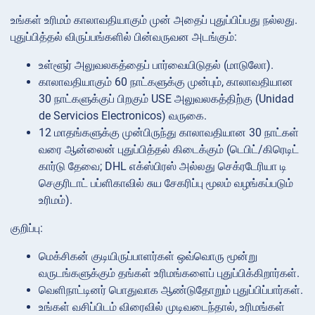
உங்கள் உரிமம் காலாவதியாகும் முன் அதைப் புதுப்பிப்பது நல்லது.
புதுப்பித்தல் விருப்பங்களில் பின்வருவன அடங்கும்:
உள்ளூர் அலுவலகத்தைப் பார்வையிடுதல் (மாடுலோ).
காலாவதியாகும் 60 நாட்களுக்கு முன்பும், காலாவதியான
30 நாட்களுக்குப் பிறகும் USE அலுவலகத்திற்கு (Unidad
de Servicios Electronicos) வருகை.
12 மாதங்களுக்கு முன்பிருந்து காலாவதியான 30 நாட்கள்
வரை ஆன்லைன் புதுப்பித்தல் கிடைக்கும் (டெபிட்/கிரெடிட்
கார்டு தேவை; DHL எக்ஸ்பிரஸ் அல்லது செக்ரடேரியா டி
செகுரிடாட் பப்ளிகாவில் சுய சேகரிப்பு மூலம் வழங்கப்படும்
உரிமம்).
குறிப்பு:
மெக்சிகன் குடியிருப்பாளர்கள் ஒவ்வொரு மூன்று
வருடங்களுக்கும் தங்கள் உரிமங்களைப் புதுப்பிக்கிறார்கள்.
வெளிநாட்டினர் பொதுவாக ஆண்டுதோறும் புதுப்பிப்பார்கள்.
உங்கள் வசிப்பிடம் விரைவில் முடிவடைந்தால், உரிமங்கள்