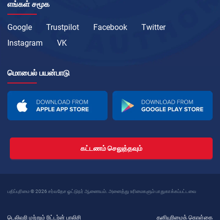
எங்கள் சமூக
Google
Trustpilot
Facebook
Twitter
Instagram
VK
மொபைல் பயன்பாடு
கட்டணம் செலுத்தவும்
பதிப்புரிமை © 2026 சர்வதேச ஓட்டுநர் ஆணையம். அனைத்து உரிமைகளும் பாதுகாக்கப்பட்டவை
டெலிவரி மற்றும் ரிட்டர்ன் பாலிசி
தனியுரிமைக் கொள்கை