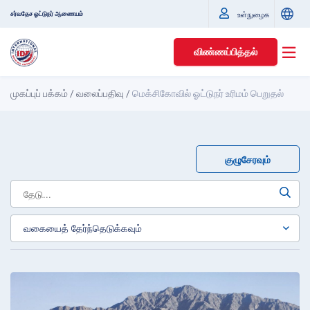
சர்வதேச ஓட்டுநர் ஆணையம்
உள்நுழைக
விண்ணப்பித்தல்
முகப்புப் பக்கம்
/
வலைப்பதிவு
/
மெக்சிகோவில் ஓட்டுநர் உரிமம் பெறுதல்
குழுசேரவும்