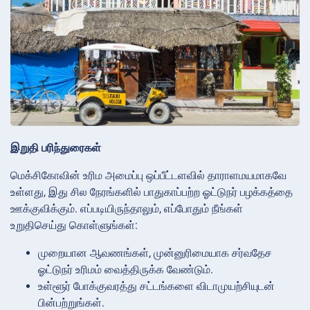
இறுதி பரிந்துரைகள்
மெக்சிகோவின் உரிம அமைப்பு ஒப்பீட்டளவில் தாராளமயமாகவே
உள்ளது, இது சில நேரங்களில் பாதுகாப்பற்ற ஓட்டுநர் பழக்கத்தை
ஊக்குவிக்கும். எப்படியிருந்தாலும், எப்போதும் நீங்கள்
உறுதிசெய்து கொள்ளுங்கள்:
முறையான ஆவணங்கள், முன்னுரிமையாக சர்வதேச
ஓட்டுநர் உரிமம் வைத்திருக்க வேண்டும்.
உள்ளூர் போக்குவரத்து சட்டங்களை விடாமுயற்சியுடன்
பின்பற்றுங்கள்.