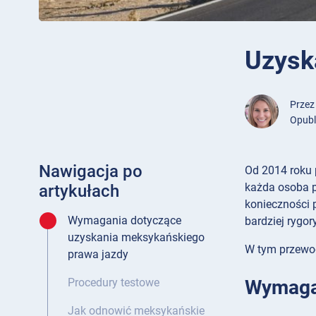
Uzysk
Prze
Opubl
Nawigacja po
Od 2014 roku 
każda osoba p
artykułach
konieczności 
Wymagania dotyczące
bardziej rygor
uzyskania meksykańskiego
W tym przewod
prawa jazdy
Wymagan
Procedury testowe
Jak odnowić meksykańskie