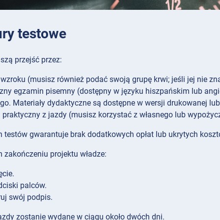
ry testowe
zą przejść przez:
wzroku (musisz również podać swoją grupę krwi; jeśli jej nie z
zny egzamin pisemny (dostępny w języku hiszpańskim lub angiel
o. Materiały dydaktyczne są dostępne w wersji drukowanej lub 
praktyczny z jazdy (musisz korzystać z własnego lub wypożyc
ch testów gwarantuje brak dodatkowych opłat lub ukrytych koszt
zakończeniu projektu władze:
ęcie.
dciski palców.
ruj swój podpis.
zdy zostanie wydane w ciągu około dwóch dni.