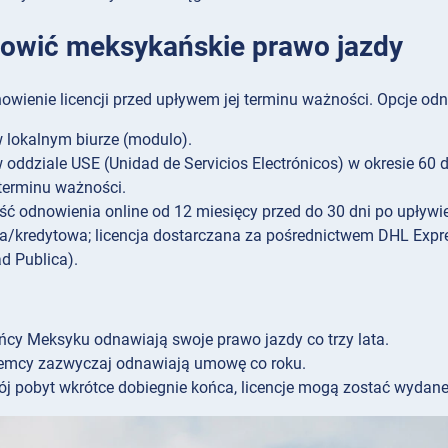
owić meksykańskie prawo jazdy
nowienie licencji przed upływem jej terminu ważności. Opcje od
 lokalnym biurze (modulo).
 oddziale USE (Unidad de Servicios Electrónicos) w okresie 60 
terminu ważności.
ć odnowienia online od 12 miesięcy przed do 30 dni po upływ
/kredytowa; licencja dostarczana za pośrednictwem DHL Expres
d Publica).
cy Meksyku odnawiają swoje prawo jazdy co trzy lata.
emcy zazwyczaj odnawiają umowę co roku.
ój pobyt wkrótce dobiegnie końca, licencje mogą zostać wydane n