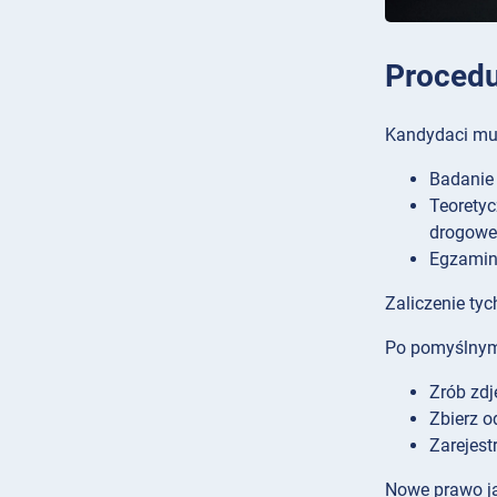
Procedu
Kandydaci mus
Badanie 
Teoretyc
drogoweg
Egzamin 
Zaliczenie ty
Po pomyślnym 
Zrób zdj
Zbierz o
Zarejest
Nowe prawo ja