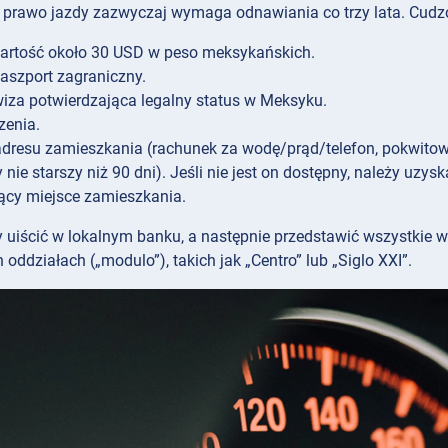
prawo jazdy zazwyczaj wymaga odnawiania co trzy lata. Cudz
rtość około 30 USD w peso meksykańskich.
aszport zagraniczny.
za potwierdzająca legalny status w Meksyku.
zenia.
dresu zamieszkania (rachunek za wodę/prąd/telefon, pokwitow
nie starszy niż 90 dni). Jeśli nie jest on dostępny, należy uzys
ący miejsce zamieszkania.
y uiścić w lokalnym banku, a następnie przedstawić wszystkie 
ddziałach („modulo”), takich jak „Centro” lub „Siglo XXI”.