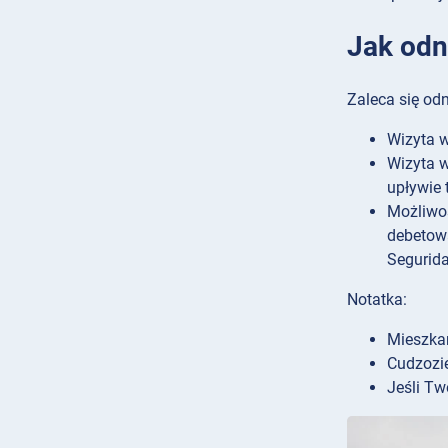
Jak odn
Zaleca się od
Wizyta w
Wizyta w
upływie 
Możliwoś
debetowa
Segurida
Notatka:
Mieszkań
Cudzozi
Jeśli Tw