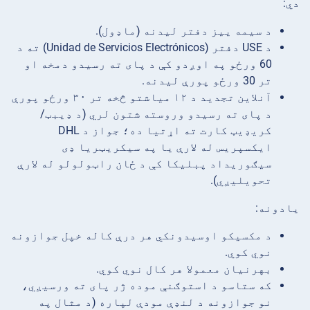
دي:
د سیمه ییز دفتر لیدنه (ماډول).
د USE دفتر (Unidad de Servicios Electrónicos) ته د
60 ورځو په اوږدو کې د پای ته رسیدو دمخه او
تر 30 ورځو پورې لیدنه.
آنلاین تجدید د ۱۲ میاشتو څخه تر ۳۰ ورځو پورې
د پای ته رسیدو وروسته شتون لري (د ډیبټ/
کریډیټ کارت ته اړتیا ده؛ جواز د DHL
ایکسپریس له لارې یا په سیکریټریا ډی
سیګوریداد پبلیکا کې د ځان راټولولو له لارې
تحویلیږي).
یادونه:
د مکسیکو اوسیدونکي هر درې کاله خپل جوازونه
نوي کوي.
بهرنيان معمولا هر کال نوي کوي.
که ستاسو د استوګنې موده ژر پای ته ورسیږي،
نو جوازونه د لنډې مودې لپاره (د مثال په