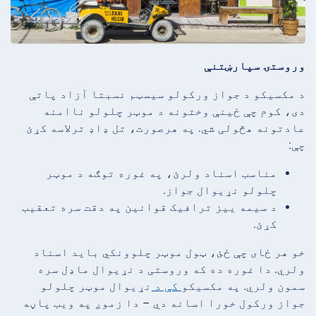
وروستۍ سپارښتنې
د مکسیکو د جواز ورکولو سیسټم نسبتا آزاد پاتې
دی، کوم چې ځینې وختونه د موټر چلولو ناامنه
عادتونه هڅولی شي. په هرصورت، تل ډاډ ترلاسه کړئ
چې:
مناسب اسناد ولرئ، په غوره توګه د موټر
چلولو نړیوال جواز.
د سیمه ییز ترافیک قوانین په دقت سره تعقیب
کړئ.
خو هر ځای چې ځئ، ټول موټر چلوونکي باید اسناد
ولري. دا غوره ده که وروستی د نړیوال ماډل سره
سمون ولري. په مکسیکو
کې د
نړیوال موټر چلولو
جواز ورکول خورا اسانه دي – دا زموږ په ویب پاڼه