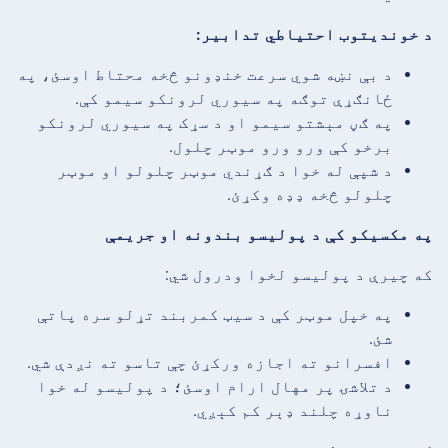
د خوندیتوب احتیاطي تدابیر:
د بې نښه شوي سرعت خنډونو څخه محتاط اوسئ، په
ځانګړې توګه په سیوري لرونکو سیمو کې.
په ګڼ مېشتو سیمو او د سړک په سیوري لرونکو
برخو کې ورو ورو موټر چلول.
د شپې له خوا د ګړندي موټر چلولو او موټر
چلولو څخه ډډه وکړئ.
په مکسیکو کې د پولیسو بندونه او جریمې
که چیرې د پولیسو لخوا ودرول شي:
په خپل موټر کې د سیټ کمربند تړلو سره پاتې
شئ.
افسرانو ته اجازه ورکړئ چې تاسو ته نږدې شي.
د تلاشۍ پر مهال ارام اوسئ؛ د پولیسو له خوا
ناوړه چلند ډېر کم کېږي.