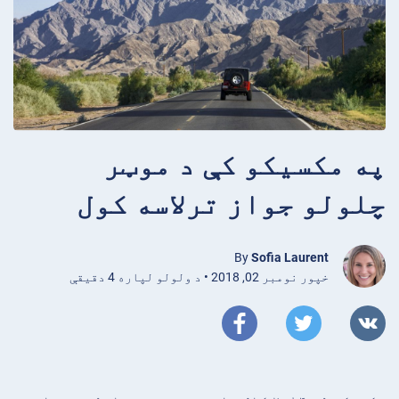
په مکسیکو کې د موټر
چلولو جواز ترلاسه کول
By
Sofia Laurent
خپور نومبر 02, 2018 • د ولولو لپاره 4 دقیقې