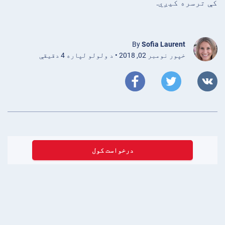
کې ترسره کیږي.
By
Sofia Laurent
خپور نومبر 02, 2018 • د ولولو لپاره 4 دقیقې
درخواست کول