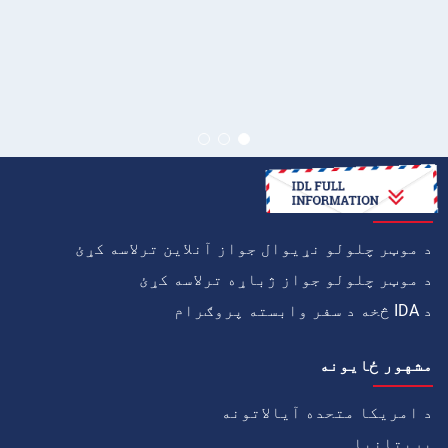
څنګه
د موټر چلولو نړیوال جواز آنلاین ترلاسه کړئ
د موټر چلولو جواز ژباړه ترلاسه کړئ
د IDA څخه د سفر وابسته پروګرام
مشهور ځايونه
د امریکا متحده آیالاتونه
بریتانیا