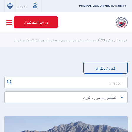
ننوتل
INTERNATIONAL DRIVING AUTHORITY
درخواست کول
کورپاڼه
/
بلاګ
/
په مکسیکو کې د موټر چلولو جواز ترلاسه کول
ګډون وکړئ