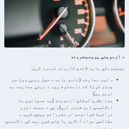
د ازموینې پروسیجرونه
غوښتونکي باید لاندې کارونه ترسره کړي:
د لید معاینه (تاسو باید د خپل وینې ډول هم
چمتو کړئ؛ که نامعلوم وي، د وینې معاینه به
اړین وي).
یوه نظري لیکلي ازموینه (په هسپانوي یا
انګلیسي ژبو شتون لري)، چې د سیمه ایزو
ترافیک قوانینو او مقرراتو پوښښ کوي. د
مطالعې مواد آنلاین یا چاپ شوي بڼه کې د لاسرسي
وړ دي.