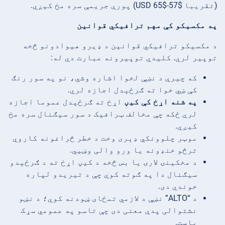
(تقریبا $57-$65 USD) پورې جریمې سره مخ کیږي.
په مکسیکو کې مهم ترافیکي قوانین
د مکسیکو ترافیکي قوانین د ډیرو هیوادونو څخه
توپیر لري. کلیدي توپیرونه عبارت دي له:
که چیرې د نښې لخوا اشاره وشي، نو په سور رنګ
کې ښي خوا ته ګرځېدل اجازه لري.
په شنه اړخ کې کیڼ
اړخ ته ګرځېدل عموما اجازه
لري ځکه چې مخالف ټرافیک د سور سیګنال سره مخ
کیږي.
موټر چلوونکي ډېری وخت د خطر څراغونه کاروي
ترڅو خنډونه یا ورو والی وښيي.
د مخکینۍ لارۍ یا بس څخه د کیڼ اړخ ته د ګرځېدو
سیګنال دا په ګوته کوي چې د تیریدو لپاره
خوندي دی.
د “ALTO” نښې د لازمي تمځای ښودنه کوي؛ د نښو
نشتوالی پدې معنی دی چې تاسو په عمومي سړک
یاست.