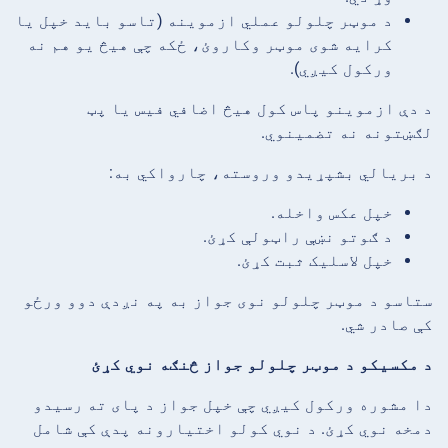
د موټر چلولو عملي ازموینه (تاسو باید خپل یا
کرایه شوی موټر وکاروئ، ځکه چې هیڅ یو هم نه
ورکول کیږي).
د دې ازموینو پاس کول هیڅ اضافي فیس یا پټ
لګښتونه نه تضمینوي.
د بریالي بشپړیدو وروسته، چارواکي به:
خپل عکس واخله.
د ګوتو نښې راټولې کړئ.
خپل لاسلیک ثبت کړئ.
ستاسو د موټر چلولو نوی جواز به په نږدې دوو ورځو
کې صادر شي.
د مکسیکو د موټر چلولو جواز څنګه نوي کړئ
دا مشوره ورکول کیږي چې خپل جواز د پای ته رسیدو
دمخه نوي کړئ. د نوي کولو اختیارونه پدې کې شامل