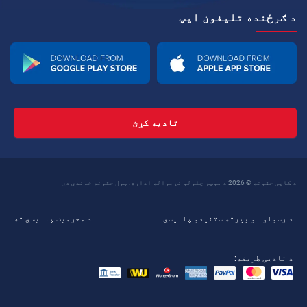
د ګرځنده تلیفون ايپ
تادیه کړئ
د کاپي حقونه © 2026 د موټر چلولو نړیواله اداره. ټول حقونه خوندي دي
د رسولو او بیرته ستنیدو پالیسي
د محرمیت پالیسي ته
د تادیې طریقه: