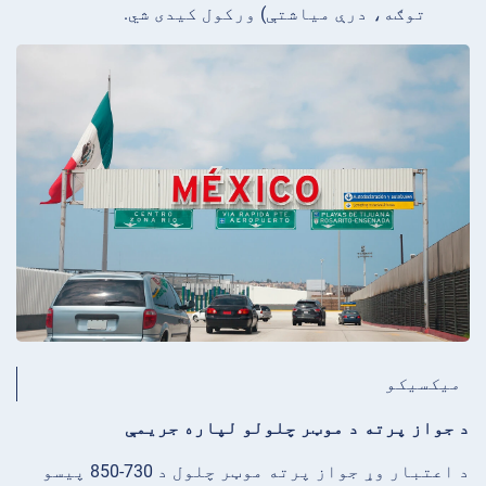
توګه، درې میاشتې) ورکول کیدی شي.
میکسیکو
د جواز پرته د موټر چلولو لپاره جریمې
د اعتبار وړ جواز پرته موټر چلول د 730-850 پیسو