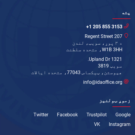
پته
+1 205 855 3153
207 Regent Street
د ۳ پوړ، سویټ، لندن
W1B 3HH، متحده سلطنت
1321 Upland Dr.
سویټ 3819
هیوستن، ټېکساس 77043، متحده ایالات
info@idaoffice.org
زموږ ټولنیز
Twitter
Facebook
Trustpilot
Google
VK
Instagram