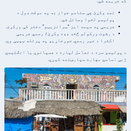
که جریمه شي:
تمه وکړئ چې ستاسو جواز به په موقت ډول د
پولیسو لخوا وساتل شي.
جریمې په سیمه ایز “ټرانزیټو” دفتر کې ورکړئ.
د رشوت ورکولو څخه ډډه وکړئ؛ رسمي جریمې
اکثرا د غیر رسمي جوړجاړيو په پرتله ټیټې وي.
د پولیسو سره د تعامل لپاره د هسپانوي یا انګلیسي
ژبې اساسي مهارت سپارښتنه کیږي.