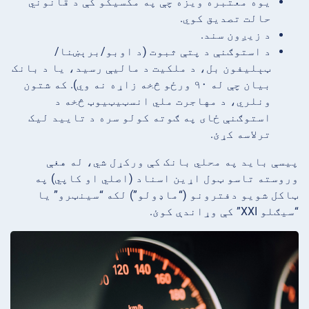
یوه معتبره ویزه چې په مکسیکو کې د قانوني
حالت تصدیق کوي.
د زیږون سند.
د استوګنې د پتې ثبوت (د اوبو/برېښنا/
ټېلیفون بل، د ملکیت د مالیې رسید، یا د بانک
بیان چې له ۹۰ ورځو څخه زاړه نه وي). که شتون
ونلري، د مهاجرت ملي انسټیټیوټ څخه د
استوګنې ځای په ګوته کولو سره د تایید لیک
ترلاسه کړئ.
پیسې باید په محلي بانک کې ورکړل شي، له هغې
وروسته تاسو ټول اړین اسناد (اصلي او کاپي) په
ټاکل شویو دفترونو (“ماډولو”) لکه “سینټرو” یا
“سیګلو XXI” کې وړاندې کوئ.