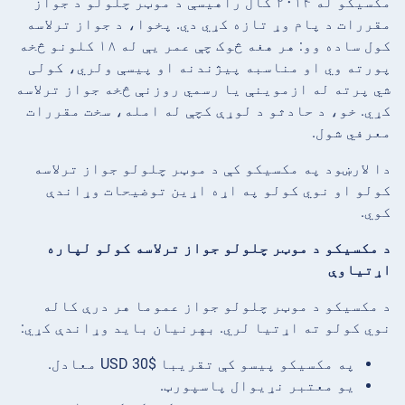
مکسیکو له ۲۰۱۴ کال راهیسې د موټر چلولو د جواز
مقررات د پام وړ تازه کړي دي. پخوا، د جواز ترلاسه
کول ساده وو: هر هغه څوک چې عمر یې له ۱۸ کلونو څخه
پورته وي او مناسبه پیژندنه او پیسې ولري، کولی
شي پرته له ازموینې یا رسمي روزنې څخه جواز ترلاسه
کړي. خو، د حادثو د لوړې کچې له امله، سخت مقررات
معرفي شول.
دا لارښود په مکسیکو کې د موټر چلولو جواز ترلاسه
کولو او نوي کولو په اړه اړین توضیحات وړاندې
کوي.
د مکسیکو د موټر چلولو جواز ترلاسه کولو لپاره
اړتیاوې
د مکسیکو د موټر چلولو جواز عموما هر درې کاله
نوي کولو ته اړتیا لري. بهرنيان باید وړاندې کړي:
په مکسیکو پیسو کې تقریبا $30 USD معادل.
یو معتبر نړیوال پاسپورټ.