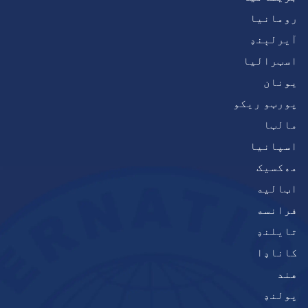
رومانیا
آيرلېنډ
اسټرالیا
يونان
پورټو ریکو
مالټا
اسپانیا
مەکسیک
اټاليه
فرانسه
تایلنډ
کاناډا
هند
پولنډ