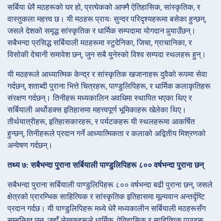
सर्बिया धेरै मठहरूको घर हो, प्रत्येकको आफ्नै ऐतिहासिक, सांस्कृतिक, र
वास्तुकला महत्त्व छ। यी मठहरू प्रायः सुन्दर परिदृश्यहरूमा बसेका हुन्छन्,
जसले देशको समृद्ध सांस्कृतिक र धार्मिक सम्पदामा योगदान पुर्‍याउँछन्।
सबैभन्दा प्रसिद्ध सर्बियाली मठहरूमा स्टुदेनिका, जिचा, ग्राचानिका, र
विसोकी देचानी समावेश छन्, जुन सबै युनेस्को विश्व सम्पदा स्थलहरू हुन्।
यी मठहरूले आध्यात्मिक केन्द्र र सांस्कृतिक खजानाहरू दुवैको रूपमा सेवा
गर्दछन्, शताब्दी पुराना भित्ते चित्रहरू, पाण्डुलिपिहरू, र धार्मिक कलाकृतिहरू
संरक्षण गर्दछन्। तिनीहरू मध्यकालिन अवधिमा स्थापित भएका थिए र
सर्बियाली अर्थोडक्स इतिहासमा महत्त्वपूर्ण भूमिकाहरू खेलेका थिए।
तीर्थयात्रीहरू, इतिहासकारहरू, र पर्यटकहरू यी स्थलहरूमा आकर्षित
हुन्छन्, तिनीहरूले प्रदान गर्ने आध्यात्मिकता र कलाको अद्वितीय मिश्रणको
अन्वेषण गर्दछन्।
तथ्य ७: सबैभन्दा पुराना सर्बियाली पाण्डुलिपिहरू ८०० वर्षभन्दा पुराना छन्
सबैभन्दा पुराना सर्बियाली पाण्डुलिपिहरू ८०० वर्षभन्दा बढी पुराना छन्, जसले
क्षेत्रको प्रारम्भिक साहित्यिक र सांस्कृतिक इतिहासमा मूल्यवान अन्तर्दृष्टि
प्रदान गर्दछ। यी पाण्डुलिपिहरू मध्ये धेरै मध्यकालीन सर्बियाली मठहरूसँग
सम्बन्धित छन्, जहाँ लेखकहरूले धार्मिक, ऐतिहासिक र साहित्यिक पाठहरू