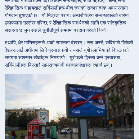
स्लाभिक र अर्थोडक्स क्रिश्चियन सम्बन्धहरू, साथै महत्त्वपूर्ण क्षणहरूमा
ऐतिहासिक सहायताले सर्बियालीहरू बीच रुसको सकारात्मक अवधारणामा
योगदान पुर्‍याएको छ। यो मित्रता प्रायः अन्तर्राष्ट्रिय सम्बन्धहरूको बारेमा
छलफलमा उल्लेख गरिन्छ, र ऐतिहासिक समर्थनको लागि एक सांस्कृतिक
सराहना छ जुन रुसले चुनौतीपूर्ण समयमा प्रदान गरेको थियो।
तथापि, धेरै मानिसहरूले अर्को समानता देख्छन्। रुस जस्तै, सर्बियाले छिमेकी
देशहरूलाई अधीनमा लिने प्रयास गर्‍यो र यसले युगोस्लाभियाको विघटनको
समयमा सशस्त्र संघर्षहरू निम्त्यायो। युरोपको हिस्सा बन्ने प्रयासमा,
सर्बियालीहरू बिस्तारै साम्राज्यवादी महत्वाकांक्षाहरू त्याग्दै छन्।