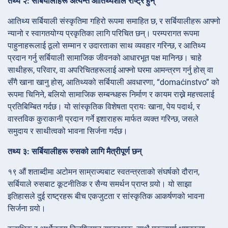
तथ्य २: सर्बियालीहरू अत्यन्त आतिथ्यशील राष्ट्र हुन्
आतिथ्य सर्बियाली संस्कृतिमा गहिरो रूपमा समाहित छ, र सर्बियालीहरू आफ्नो
न्यानो र स्वागतयोग्य प्रकृतिका लागि परिचित छन्। परम्परागत रूपमा
पाहुनाहरूलाई ठूलो सम्मान र उदारताका साथ व्यवहार गरिन्छ, र आतिथ्य
प्रदान गर्नु सर्बियाली सामाजिक जीवनको आधारभूत पक्ष मानिन्छ। चाहे
साथीहरू, परिवार, वा अपरिचितहरूलाई आफ्नो घरमा आमन्त्रण गर्नु होस् वा
सँगै खाना खानु होस्, आतिथ्यको सर्बियाली अवधारणा, “domaćinstvo” को
रूपमा चिनिने, बलियो सामाजिक सम्बन्धहरू निर्माण र कायम राख्ने महत्त्वलाई
प्रतिबिम्बित गर्दछ। यो सांस्कृतिक विशेषता प्रायः खाना, पेय पदार्थ, र
वास्तविक कुराकानी प्रदान गर्ने इशाराहरू मार्फत व्यक्त गरिन्छ, जसले
समुदाय र साथीत्वको भावना सिर्जना गर्दछ।
तथ्य ३: सर्बियालीहरू रुसको लागि मैत्रीपूर्ण छन्
१९ औं शताब्दीमा अटोमन साम्राज्यबाट स्वतन्त्रताको संघर्षको दौरान,
सर्बियाले रुसबाट कूटनीतिक र सैन्य समर्थन प्राप्त गर्‍यो। यो साझा
इतिहासले दुई राष्ट्रहरू बीच एकजुटता र सांस्कृतिक आकर्षणको भावना
सिर्जना गर्‍यो।