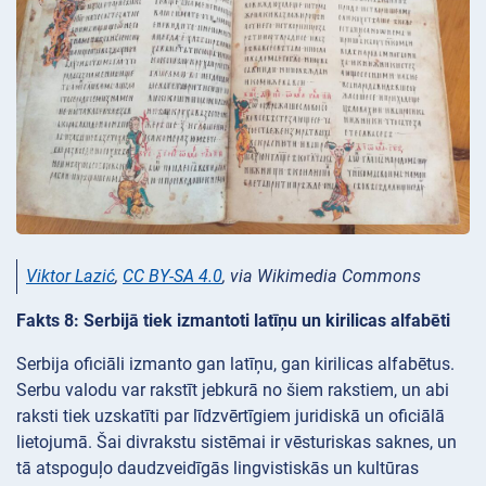
Viktor Lazić
,
CC BY-SA 4.0
, via Wikimedia Commons
Fakts 8: Serbijā tiek izmantoti latīņu un kirilicas alfabēti
Serbija oficiāli izmanto gan latīņu, gan kirilicas alfabētus.
Serbu valodu var rakstīt jebkurā no šiem rakstiem, un abi
raksti tiek uzskatīti par līdzvērtīgiem juridiskā un oficiālā
lietojumā. Šai divrakstu sistēmai ir vēsturiskas saknes, un
tā atspoguļo daudzveidīgās lingvistiskās un kultūras