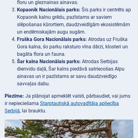
floru un gleznainas ainavas.
Kopaonik Nacionālais parks:
Šis parks ir centrēts ap
Kopaonik kalnu grēdu, pazīstams ar saviem
slēpošanas kūrortiem, daudzveidīgām ekosistēmām
un endēmiskajām augu sugām.
Fruška Gora Nacionālais parks:
Atrodas uz Fruška
Gora kalna, šo parku raksturo vīna dārzi, klosteri un
bagāta flora un fauna.
Šar kalna Nacionālais parks:
Atrodas Serbijas
dienvidu daļā, Šar kalns piedāvā satriecošas Alpu
ainavas un ir pazīstams ar savu daudzveidīgo
savvaļas dabu.
Piezīme:
Ja plānojat apmeklēt valsti, pārbaudiet, vai jums
ir nepieciešama
Starptautiskā autovadītāja apliecība
Serbijā
, lai brauktu.