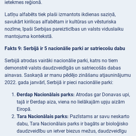
ietekmes reģionā.
Latīņu alfabēts tiek plaši izmantots ikdienas saziņā,
savukārt kirilicas alfabētam ir kultūras un vēsturiska
nozīme, īpaši Serbijas pareizticības un valsts viduslaiku
mantojuma kontekstā.
Fakts 9: Serbijā ir 5 nacionālie parki ar satriecošu dabu
Serbijā atrodas vairāki nacionālie parki, katrs no tiem
demonstrē valsts daudzveidīgās un satriecošās dabas
ainavas. Saskaņā ar manu pēdējo zināšanu atjauninājumu
2022. gada janvārī, Serbijā ir pieci nacionālie parki:
Đerdap Nacionālais parks:
Atrodas gar Donavas upi,
tajā ir Đerdap aiza, viena no lielākajām upju aizām
Eiropā.
Tara Nacionālais parks:
Pazīstams ar savu neskarto
dabu, Tara Nacionālais parks ir bagāts ar bioloģisko
daudzveidību un ietver biezus mežus, daudzveidīgu