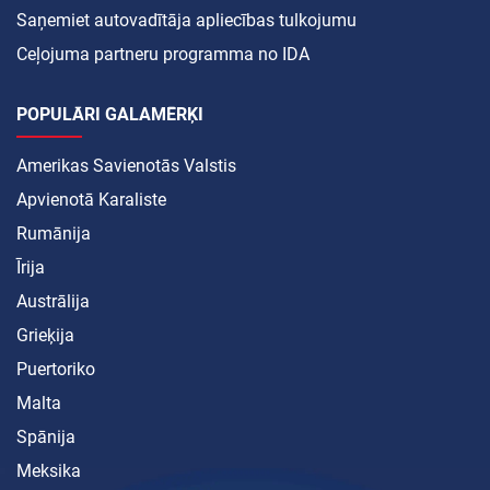
Saņemiet autovadītāja apliecības tulkojumu
Ceļojuma partneru programma no IDA
POPULĀRI GALAMĒRĶI
Amerikas Savienotās Valstis
Apvienotā Karaliste
Rumānija
Īrija
Austrālija
Grieķija
Puertoriko
Malta
Spānija
Meksika