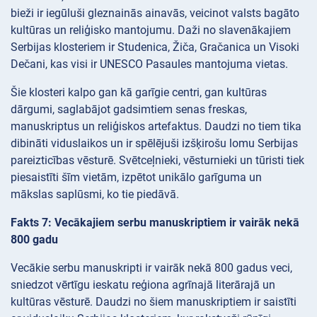
bieži ir iegūluši gleznainās ainavās, veicinot valsts bagāto
kultūras un reliģisko mantojumu. Daži no slavenākajiem
Serbijas klosteriem ir Studenica, Žiča, Gračanica un Visoki
Dečani, kas visi ir UNESCO Pasaules mantojuma vietas.
Šie klosteri kalpo gan kā garīgie centri, gan kultūras
dārgumi, saglabājot gadsimtiem senas freskas,
manuskriptus un reliģiskos artefaktus. Daudzi no tiem tika
dibināti viduslaikos un ir spēlējuši izšķirošu lomu Serbijas
pareizticības vēsturē. Svētceļnieki, vēsturnieki un tūristi tiek
piesaistīti šīm vietām, izpētot unikālo garīguma un
mākslas saplūsmi, ko tie piedāvā.
Fakts 7: Vecākajiem serbu manuskriptiem ir vairāk nekā
800 gadu
Vecākie serbu manuskripti ir vairāk nekā 800 gadus veci,
sniedzot vērtīgu ieskatu reģiona agrīnajā literārajā un
kultūras vēsturē. Daudzi no šiem manuskriptiem ir saistīti