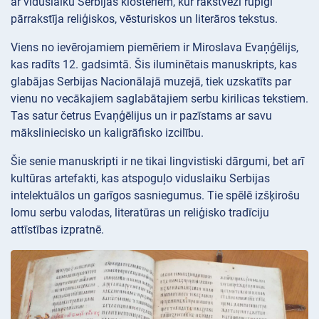
ar viduslaiku Serbijas klosteriem, kur rakstveži rūpīgi
pārrakstīja reliģiskos, vēsturiskos un literāros tekstus.
Viens no ievērojamiem piemēriem ir Miroslava Evaņģēlijs,
kas radīts 12. gadsimtā. Šis iluminētais manuskripts, kas
glabājas Serbijas Nacionālajā muzejā, tiek uzskatīts par
vienu no vecākajiem saglabātajiem serbu kirilicas tekstiem.
Tas satur četrus Evaņģēlijus un ir pazīstams ar savu
māksliniecisko un kaligrāfisko izcilību.
Šie senie manuskripti ir ne tikai lingvistiski dārgumi, bet arī
kultūras artefakti, kas atspoguļo viduslaiku Serbijas
intelektuālos un garīgos sasniegumus. Tie spēlē izšķirošu
lomu serbu valodas, literatūras un reliģisko tradīciju
attīstības izpratnē.