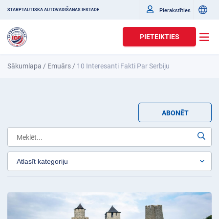
Pierakstīties
STARPTAUTISKĀ AUTOVADĪŠANAS IESTĀDE
PIETEIKTIES
Sākumlapa
/
Emuārs
/
10 Interesanti Fakti Par Serbiju
ABONĒT