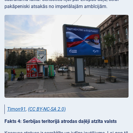
pakāpeniski atsakās no imperiālajām ambīcijām.
Timon91
,
(CC BY-NC-SA 2.0)
Fakts 4: Serbijas teritorijā atrodas daļēji atzīta valsts