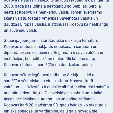
Kosovas statuss ir sarežģīts un jutīgs jautājums. Lai gan tā
2008. gadā pasludināja neatkarību no Serbijas, Serbija
neatzīst Kosovu kā neatkarīgu valsti. Tomēr ievērojams
skaits valstu, tostarp Amerikas Savienotās Valstis un
daudzas Eiropas valstis, ir atzinušas Kosovu kā neatkarīgu
un suverēnu valsti.
Situācija joprojām ir starptautisku diskusiju temats, un
Kosovas statuss ir pakļauts notiekošām sarunām un
diplomātiskiem centieniem. Reģionam ir sava valdība un
institūcijas, bet politiskā un diplomātiskā ainava ap
Kosovas statusu ir sarežģīta un daudzšķautņaina.
Kosovas vēlme iegūt neatkarību no Serbijas izriet no
sarežģīta vēsturiska un etniska fona. Kosova, kurā
vairākums iedzīvotāju ir etniskie albāņi, ir vēsturiski saistīta
ar albāņu identitāti, un Dienvidslāvijas sabrukuma laikā
tiecās pēc lielākas autonomijas un pašnoteikšanās.
Kosovas karš 20. gadsimta 90. gadu beigās, ko raksturoja
etniskā spriedze un vardarbība, galu galā noveda pie