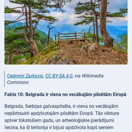
Cedomir Zarkovic
,
CC BY-SA 4.0
, via Wikimedia
Commons
Fakts 10: Belgrada ir viena no vecākajām pilsētām Eiropā
Belgrada, Serbijas galvaspilsēta, ir viena no vecākajām
nepārtraukti apdzīvotajām pilsētām Eiropā. Tās vēsture
aptver tūkstošiem gadu, un arheoloģiskie pierādījumi
liecina, ka šī teritorija ir bijusi apdzīvota kopš seniem