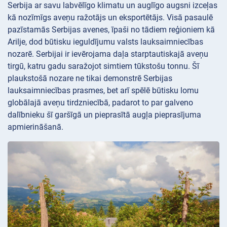
Serbija ar savu labvēlīgo klimatu un auglīgo augsni izceļas
kā nozīmīgs aveņu ražotājs un eksportētājs. Visā pasaulē
pazīstamās Serbijas avenes, īpaši no tādiem reģioniem kā
Arilje, dod būtisku ieguldījumu valsts lauksaimniecības
nozarē. Serbijai ir ievērojama daļa starptautiskajā aveņu
tirgū, katru gadu saražojot simtiem tūkstošu tonnu. Šī
plaukstošā nozare ne tikai demonstrē Serbijas
lauksaimniecības prasmes, bet arī spēlē būtisku lomu
globālajā aveņu tirdzniecībā, padarot to par galveno
dalībnieku šī garšīgā un pieprasītā augļa pieprasījuma
apmierināšanā.