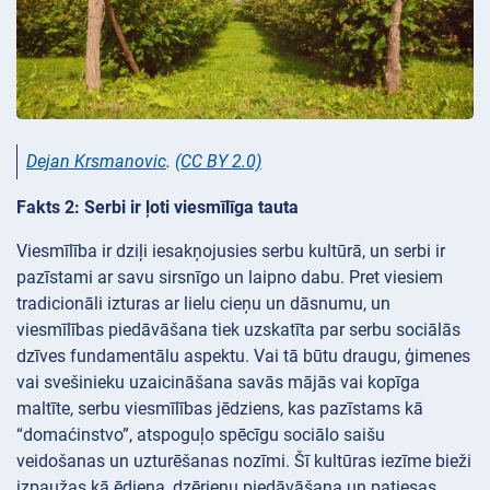
Dejan Krsmanovic
.
(CC BY 2.0)
Fakts 2: Serbi ir ļoti viesmīlīga tauta
Viesmīlība ir dziļi iesakņojusies serbu kultūrā, un serbi ir
pazīstami ar savu sirsnīgo un laipno dabu. Pret viesiem
tradicionāli izturas ar lielu cieņu un dāsnumu, un
viesmīlības piedāvāšana tiek uzskatīta par serbu sociālās
dzīves fundamentālu aspektu. Vai tā būtu draugu, ģimenes
vai svešinieku uzaicināšana savās mājās vai kopīga
maltīte, serbu viesmīlības jēdziens, kas pazīstams kā
“domaćinstvo”, atspoguļo spēcīgu sociālo saišu
veidošanas un uzturēšanas nozīmi. Šī kultūras iezīme bieži
izpaužas kā ēdiena, dzērienu piedāvāšana un patiesas