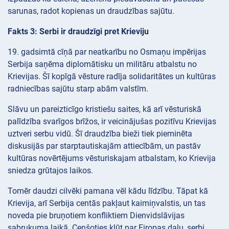
sarunas, radot kopienas un draudzības sajūtu.
Fakts 3: Serbi ir draudzīgi pret Krieviju
19. gadsimtā cīņā par neatkarību no Osmaņu impērijas
Serbija saņēma diplomātisku un militāru atbalstu no
Krievijas. Šī kopīgā vēsture radīja solidaritātes un kultūras
radniecības sajūtu starp abām valstīm.
Slāvu un pareizticīgo kristiešu saites, kā arī vēsturiskā
palīdzība svarīgos brīžos, ir veicinājušas pozitīvu Krievijas
uztveri serbu vidū. Šī draudzība bieži tiek pieminēta
diskusijās par starptautiskajām attiecībām, un pastāv
kultūras novērtējums vēsturiskajam atbalstam, ko Krievija
sniedza grūtajos laikos.
Tomēr daudzi cilvēki pamana vēl kādu līdzību. Tāpat kā
Krievija, arī Serbija centās pakļaut kaimiņvalstis, un tas
noveda pie bruņotiem konfliktiem Dienvidslāvijas
sabrukuma laikā. Cenšoties kļūt par Eiropas daļu, serbi