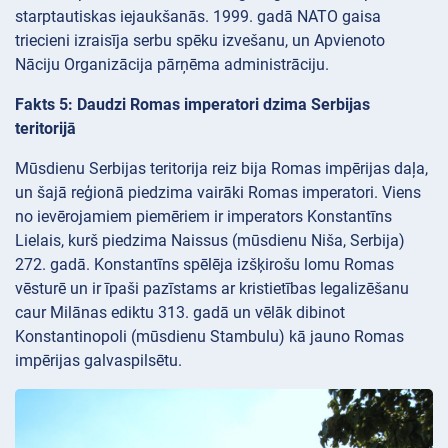
starptautiskas iejaukšanās. 1999. gadā NATO gaisa
triecieni izraisīja serbu spēku izvešanu, un Apvienoto
Nāciju Organizācija pārņēma administrāciju.
Fakts 5: Daudzi Romas imperatori dzima Serbijas
teritorijā
Mūsdienu Serbijas teritorija reiz bija Romas impērijas daļa,
un šajā reģionā piedzima vairāki Romas imperatori. Viens
no ievērojamiem piemēriem ir imperators Konstantīns
Lielais, kurš piedzima Naissus (mūsdienu Niša, Serbija)
272. gadā. Konstantīns spēlēja izšķirošu lomu Romas
vēsturē un ir īpaši pazīstams ar kristietības legalizēšanu
caur Milānas ediktu 313. gadā un vēlāk dibinot
Konstantinopoli (mūsdienu Stambulu) kā jauno Romas
impērijas galvaspilsētu.