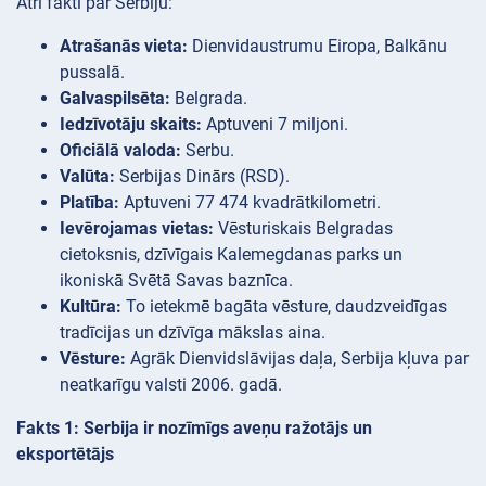
Ātri fakti par Serbiju:
Atrašanās vieta:
Dienvidaustrumu Eiropa, Balkānu
pussalā.
Galvaspilsēta:
Belgrada.
Iedzīvotāju skaits:
Aptuveni 7 miljoni.
Oficiālā valoda:
Serbu.
Valūta:
Serbijas Dinārs (RSD).
Platība:
Aptuveni 77 474 kvadrātkilometri.
Ievērojamas vietas:
Vēsturiskais Belgradas
cietoksnis, dzīvīgais Kalemegdanas parks un
ikoniskā Svētā Savas baznīca.
Kultūra:
To ietekmē bagāta vēsture, daudzveidīgas
tradīcijas un dzīvīga mākslas aina.
Vēsture:
Agrāk Dienvidslāvijas daļa, Serbija kļuva par
neatkarīgu valsti 2006. gadā.
Fakts 1: Serbija ir nozīmīgs aveņu ražotājs un
eksportētājs