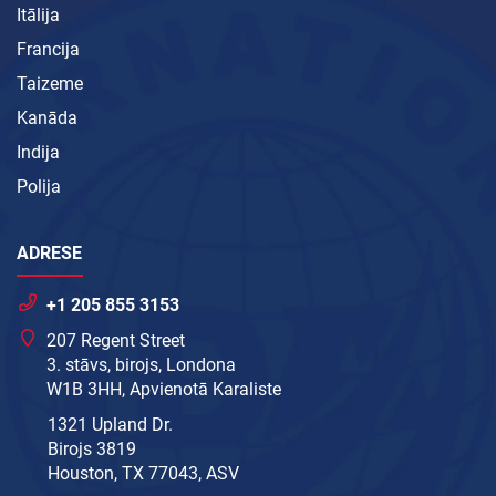
Itālija
Francija
Taizeme
Kanāda
Indija
Polija
ADRESE
+1 205 855 3153
207 Regent Street
3. stāvs, birojs, Londona
W1B 3HH, Apvienotā Karaliste
1321 Upland Dr.
Birojs 3819
Houston, TX 77043, ASV