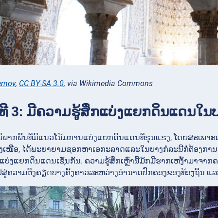
ernov
,
CC BY-SA 3.0
, via Wikimedia Commons
ຈິງທີ 3: ມີຄວາມຮູ້ສຶກແບ່ງແຍກດິນແດນ
ພາກພື້ນທີ່ມີແນວໂນ້ມການແບ່ງແຍກດິນແດນທີ່ຮຸນແຮງ, ໂດຍສະເພາະແ
ເໜືອ, ໄດ້ພະຍາຍາມຊອກຫາເອກະລາດແລະໃນບາງກໍລະນີກໍ່ຕ້ອງການເອກະ
ແບ່ງແຍກດິນແດນເຊັ່ນກັນ. ຄວາມຮູ້ສຶກເຫຼົ່ານີ້ມັກມີຮາກເຫງົ້າມ
ນຳໄປສູ່ຄວາມຕຶງຄຽດບາງຄັ້ງຄາວລະຫວ່າງອຳນາດປົກຄອງຂອງທ້ອງຖິ່ນ ແ