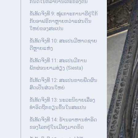
ກັນດີໃນກິລາບານເຕະຂອງຕົນ
ຂໍ້ເທັດຈິງທີ 9: ໝູ່ເກາະການາຣີຢູ່ໃກ້
ກັບອາຟຣິກາຫຼາຍກວ່າແຜ່ນດິນ
ໃຫຍ່ຂອງສະເປນ
ຂໍ້ເທັດຈິງທີ 10: ສະເປນມີຫາດຊາຍ
ດີຫຼາຍແຫ່ງ
ຂໍ້ເທັດຈິງທີ 11: ສະເປນມີການ
ພັກຜ່ອນຍາມທ່ຽງ (Siesta)
ຂໍ້ເທັດຈິງທີ 12: ສະເປນຂາຍພືດຜົນ
ສົດເປັນສ່ວນໃຫຍ່
ຂໍ້ເທັດຈິງທີ 13: ນະວະນິຍາຍເລື່ອງ
ທຳອິດຖືກຂຽນຂຶ້ນໃນສະເປນ
ຂໍ້ເທັດຈິງທີ 14: ຮ້ານອາຫານທຳອິດ
ຂອງໂລກຢູ່ໃນເມືອງມາດຣິດ