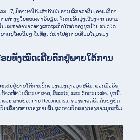
ລະ 17, ມີອານານິຄົມສຳຄັນໃນອາເມລິກາລາຕິນ, ອາເມລິກາ
ແລະ ເກາະຕ່າງໆໃນທະເລຄາຣິບຽນ. ຈັກກະພັດຮຸ່ງເຮືອງຈາກຄວາມ
ເປັນມະຫາອຳນາດທາງເສດຖະກິດໃຫຍ່ຂອງຍຸກນັ້ນ. ແນວໃດ
ດຢູໂລບອື່ນໆ ໃນທີ່ສຸດກໍ່ນຳໄປສູ່ການເສື່ອມໂຊມຂອງ
ືອບທັງໝົດເຄີຍຕົກຢູ່ພາຍໃຕ້ການ
ສະເປນຢູ່ພາຍໃຕ້ການປົກຄອງຂອງຊາວມຸດສລິມ. ພວກມົວຣິຊ
້າວໜ້າໃນວິທະຍາສາດ, ສິລະປະ, ແລະ ວັດທະນະທຳ. ຍຸກນີ້,
ຣິດ, ແລະ ຊາວຢິວ. ການ Reconquista ຂອງຊາວຄຣິດຄ່ອຍໆຍຶດ
່ງເປັນເຄື່ອງໝາຍຂອງການສິ້ນສຸດການປົກຄອງຂອງຊາວມຸດສລິມ