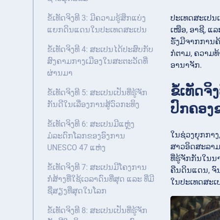
ປະເທດສະເປນເປ
ຂໍ້ເທັດຈິງທີ 3: ມີຄວາມຮູ້ສຶກແບ່ງ
ເໜືອ, ອາຊີ, ແ
ແຍກດິນແດນໃນປະເທດສະເປນ
ຮັ່ງມີຈາກການ
ຂໍ້ເທັດຈິງທີ 4: ສະເປນໄດ້ປະສົບກັບ
ກໍຕາມ, ຄວາມທ
ສົງຄາມກາງເມືອງໃນສະຕະວັດທີ່
ອານາຈັກ.
ຜ່ານມາ
ຂໍ້ເທັດ
ຂໍ້ເທັດຈິງທີ 5: ສະເປນເປັນທີ່ຮູ້ຈັກ
ກັນດີໃນເລື່ອງການສູ້ວົວກະທິງ
ປົກຄອງ
ຂໍ້ເທັດຈິງທີ 6: ສະເປນມີແຫຼ່ງ
ໃນຊ່ວງຍຸກກາງ
ມໍລະດົກໂລກຂອງອົງການ
ສາວອິດສະລາມໄ
UNESCO 47 ແຫ່ງ
ທີ່ຮູ້ຈັກກັນໃ
ຂໍ້ເທັດຈິງທີ 7: ສະເປນມີໂຄງການ
ຄືນດິນແດນ, ຈ
ກໍ່ສ້າງທີ່ໃຊ້ເວລາດົນທີ່ສຸດ ແລະ ທີ່ມີ
ໃນປະເທດສະເປ
ຊື່ສຽງທີ່ສຸດໃນໂລກ
ຂໍ້ເທັດຈິງທີ 8: ສະເປນເປັນທີ່ຮູ້ຈັກ