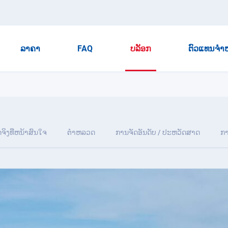
ລາຄາ
FAQ
ບລັອກ
ຕົວແທນຈໍາ
ັດຈິງທີ່ຫນ້າສົນໃຈ
ຕໍາຫລວດ
ການຈັດອັນດັບ / ປະຫວັດສາດ
ກາ