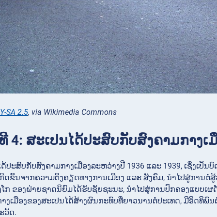
Y-SA 2.5
, via Wikimedia Commons
ຈິງທີ 4: ສະເປນໄດ້ປະສົບກັບສົງຄາມກາງເ
້ປະສົບກັບສົງຄາມກາງເມືອງລະຫວ່າງປີ 1936 ແລະ 1939, ເຊິ່ງເປັນບ
ີດຂຶ້ນຈາກຄວາມຕຶງຄຽດທາງການເມືອງ ແລະ ສັງຄົມ, ນຳໄປສູ່ການຕໍ່ສູ້
ັງໂກ ຂອງຝ່າຍຊາດນິຍົມໄດ້ຮັບຊັຍຊະນະ, ນຳໄປສູ່ການປົກຄອງແບບເຜດ
າງເມືອງຂອງສະເປນໄດ້ສ້າງຜົນກະທົບທີ່ຍາວນານຕໍ່ປະເທດ, ມີອິດທິພົ
ະວັດ.