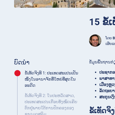
15 ຂໍ້
ໂດຍ
B
ເຜີຍແ
ບົດນໍາ
ຂໍ້ມູນພື້ນຖານ
ປະຊາກ
ຂໍ້ເທັດຈິງທີ 1: ປະເທດສະເປນເປັນ
ພາສາທາ
ໜຶ່ງໃນອານາຈັກທີ່ໃຫຍ່ທີ່ສຸດໃນ
ເມືອງຫຼວ
ອະດີດ
ລັດຖະບ
ຂໍ້ເທັດຈິງທີ 2: ໃນປະຫວັດສາດ,
ສະກຸນເງິ
ປະເທດສະເປນເກືອບທັງໝົດເຄີຍ
ຕົກຢູ່ພາຍໃຕ້ການປົກຄອງຂອງ
ຂໍ້ເທັດຈ
ຊາວມຸດສລິມ