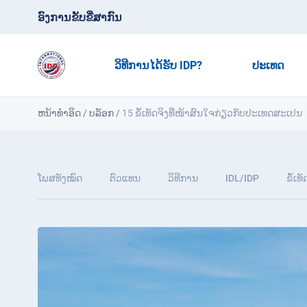
ອົງການຂັບຂີ່ສາກົນ
ວິທີການໄດ້ຮັບ IDP?
ປະເທດ
ຫນ້າທໍາອິດ
/
ບລັອກ
/
15 ຂໍ້ເທັດຈິງທີ່ໜ້າສົນໃຈກ່ຽວກັບປະເທດສະເປນ
ໂພສທັງໝົດ
ຕົວແທນ
ວິທີການ
IDL/IDP
ຂໍ້ເທ