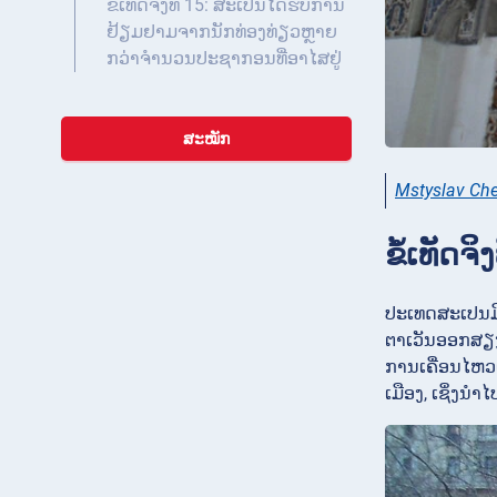
ຂໍ້ເທັດຈິງທີ 15: ສະເປນໄດ້ຮັບການ
ຢ້ຽມຢາມຈາກນັກທ່ອງທ່ຽວຫຼາຍ
ກວ່າຈຳນວນປະຊາກອນທີ່ອາໄສຢູ່
ສະໝັກ
Mstyslav Ch
ຂໍ້ເທັດ
ປະເທດສະເປນມີ
ຕາເວັນອອກສຽງ
ການເຄື່ອນໄຫວ
ເມືອງ, ເຊິ່ງ