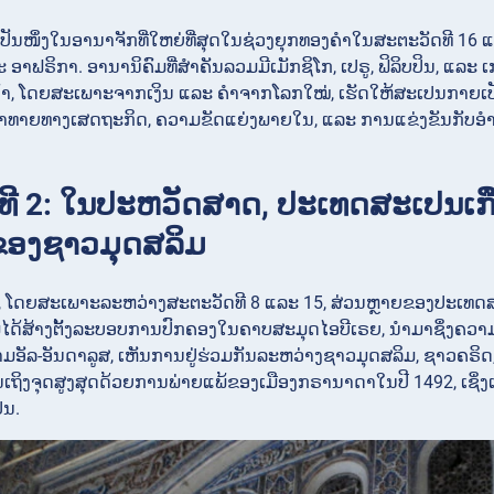
ັນໜຶ່ງໃນອານາຈັກທີ່ໃຫຍ່ທີ່ສຸດໃນຊ່ວງຍຸກທອງຄຳໃນສະຕະວັດທີ 16 ແ
ລະ ອາຟຣິກາ. ອານານິຄົມທີ່ສຳຄັນລວມມີເມັກຊິໂກ, ເປຣູ, ຟິລິບປິນ, 
ຄ້າ, ໂດຍສະເພາະຈາກເງິນ ແລະ ຄຳຈາກໂລກໃໝ່, ເຮັດໃຫ້ສະເປນກາຍ
້າທາຍທາງເສດຖະກິດ, ຄວາມຂັດແຍ່ງພາຍໃນ, ແລະ ການແຂ່ງຂັນກັບອຳນາ
ຈິງທີ 2: ໃນປະຫວັດສາດ, ປະເທດສະເປນເກ
ຂອງຊາວມຸດສລິມ
, ໂດຍສະເພາະລະຫວ່າງສະຕະວັດທີ 8 ແລະ 15, ສ່ວນຫຼາຍຂອງປະເທດ
ດ້ສ້າງຕັ້ງລະບອບການປົກຄອງໃນຄາບສະມຸດໄອບີເຣຍ, ນຳມາຊຶ່ງຄວາມກ
ນນາມອັລ-ອັນດາລູສ, ເຫັນການຢູ່ຮ່ວມກັນລະຫວ່າງຊາວມຸດສລິມ, ຊາວຄ
ົນເຖິງຈຸດສູງສຸດດ້ວຍການພ່າຍແພ້ຂອງເມືອງກຣານາດາໃນປີ 1492, ເຊິ
ນ.