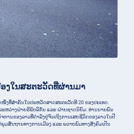
ມືອງໃນສະຕະວັດທີ່ຜ່ານມາ
ົດໜຶ່ງທີ່ສຳຄັນໃນປະຫວັດສາດສະຕະວັດທີ 20 ຂອງປະເທດ.
ລະຫວ່າງຝ່າຍຣີພັບລິກັນ ແລະ ຝ່າຍຊາດນິຍົມ. ທ່ານນາຍພົນ
ັຈການຂອງລາວທີ່ດຳລົງຢູ່ຈົນເຖິງການເສຍຊີວິດຂອງລາວໃນປີ
ນຕໍ່ພູມສັນຖານທາງການເມືອງ ແລະ ພວາຍພົມທາງສັງຄົມເປັນ