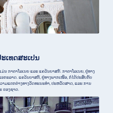
ໃນປະເທດສະເປນ
ມ່ນ ກາຕາໂລເນຍ ແລະ ແຄວ້ນບາສກ໌. ກາຕາໂລເນຍ, ຢູ່ທາງ
ລາດ. ແຄວ້ນບາສກ໌, ຢູ່ທາງພາກເໜືອ, ກໍ່ໄດ້ປະສົບກັບ
າຈາກຄວາມແຕກຕ່າງທາງວັດທະນະທຳ, ປະຫວັດສາດ, ແລະ ການ
ລະ ຂອງຊາດ.