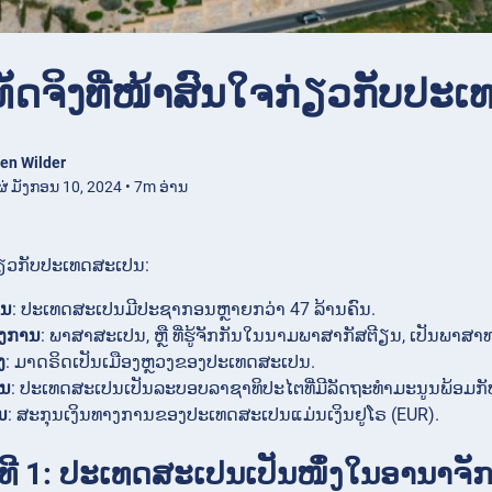
ເທັດຈິງທີ່ໜ້າສົນໃຈກ່ຽວກັບປ
en Wilder
ຜ່ ມັງກອນ 10, 2024 • 7m ອ່ານ
ກ່ຽວກັບປະເທດສະເປນ:
ອນ
: ປະເທດສະເປນມີປະຊາກອນຫຼາຍກວ່າ 47 ລ້ານຄົນ.
ງການ
: ພາສາສະເປນ, ຫຼື ທີ່ຮູ້ຈັກກັນໃນນາມພາສາກັສຕີຽນ, ເປັນພ
ງ
: ມາດຣິດເປັນເມືອງຫຼວງຂອງປະເທດສະເປນ.
ານ
: ປະເທດສະເປນເປັນລະບອບລາຊາທິປະໄຕທີ່ມີລັດຖະທຳມະນູນພ້ອມ
ນ
: ສະກຸນເງິນທາງການຂອງປະເທດສະເປນແມ່ນເງິນຢູໂຣ (EUR).
ິງທີ 1: ປະເທດສະເປນເປັນໜຶ່ງໃນອານາຈັກ