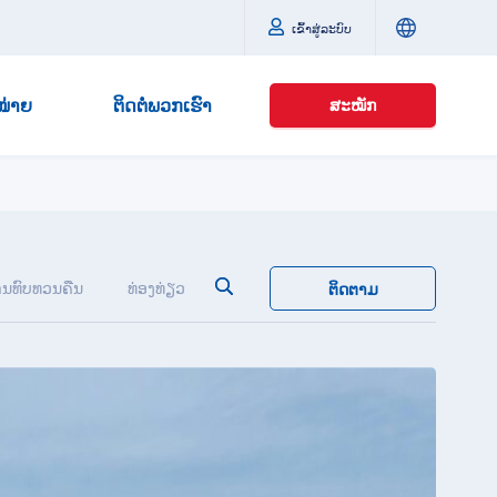
ເຂົ້າສູ່ລະບົບ
ໜ່າຍ
ຕິດຕໍ່ພວກເຮົາ
ສະໝັກ
ນທົບທວນຄືນ
ທ່ອງ​ທ່ຽວ
ຕິດຕາມ