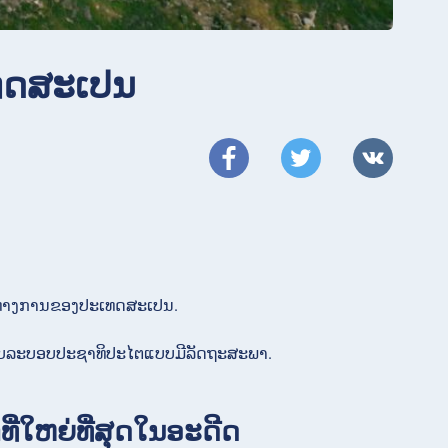
ະເທດສະເປນ
າສາທາງການຂອງປະເທດສະເປນ.
ກັບລະບອບປະຊາທິປະໄຕແບບມີລັດຖະສະພາ.
ທີ່ໃຫຍ່ທີ່ສຸດໃນອະດີດ