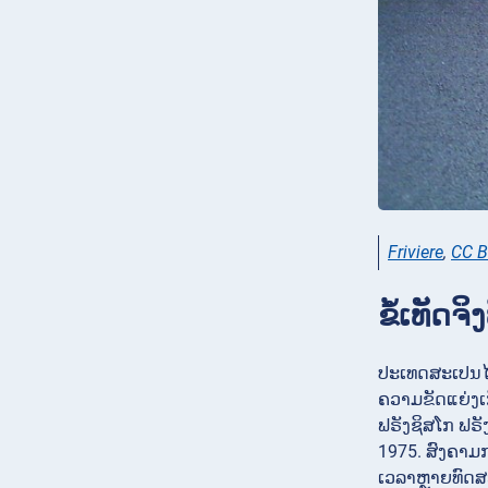
Friviere
,
CC B
ຂໍ້ເທັດ
ປະເທດສະເປນໄດ
ຄວາມຂັດແຍ່ງເກ
ຟຣັງຊິສໂກ ຟຣ
1975. ສົງຄາມກ
ເວລາຫຼາຍທົດສ