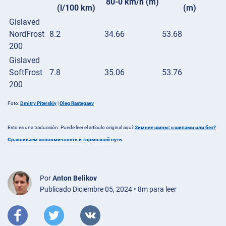
80-0 km/h (m)
(l/100 km)
(m)
Gislaved
NordFrost
8.2
34.66
53.68
200
Gislaved
SoftFrost
7.8
35.06
53.76
200
Foto:
Dmitry Piterskiy
|
Oleg Rastegaev
Esto es una traducción. Puede leer el artículo original aquí:
Зимние шины: с шипами или без?
Сравниваем экономичность и тормозной путь
.
Por
Anton Belikov
Publicado Diciembre 05, 2024 • 8m para leer