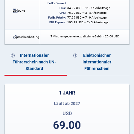
FedEx Connect
34.99
USD
— 11 - 16 Arbeitstage
Plus:
Lieferung
76.99
USD
— 2 - 4 Arbeitstage
UPS:
77.99
USD
— 7 - 9 Arbeitstage
FedEx Priority:
105.99
USD
— 2 - 5 Arbeitstage
DHL Express:
5 Minuten gegen eine zusätzliche Gebühr
25.00
USD
Expressbearbeitung
Internationaler
Elektronischer
Führerschein nach UN-
Internationaler
Standard
Führerschein
1 JAHR
Läuft ab 2027
USD
69.00