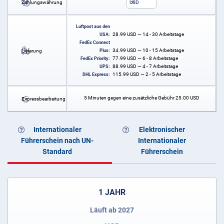
Zahlungswährung
USD
Luftpost aus den
28.99
USD
— 14 - 30 Arbeitstage
USA:
FedEx Connect
34.99
USD
— 10 - 15 Arbeitstage
Lieferung
Plus:
77.99
USD
— 6 - 8 Arbeitstage
FedEx Priority:
88.99
USD
— 4 - 7 Arbeitstage
UPS:
115.99
USD
— 2 - 5 Arbeitstage
DHL Express:
5 Minuten gegen eine zusätzliche Gebühr
25.00
USD
Expressbearbeitung
Internationaler
Elektronischer
Führerschein nach UN-
Internationaler
Standard
Führerschein
1 JAHR
Läuft ab 2027