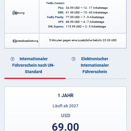
FedEx Connect
34.99
USD
— 12 - 17 Arbeitstage
Plus:
61.99
USD
— 15 - 45 Arbeitstage
Lieferung
EMS:
77.99
USD
— 7 - 9 Arbeitstage
FedEx Priority:
88.99
USD
— 4 - 7 Arbeitstage
UPS:
115.99
USD
— 2 - 5 Arbeitstage
DHL Express:
5 Minuten gegen eine zusätzliche Gebühr
25.00
USD
Expressbearbeitung
Internationaler
Elektronischer
Führerschein nach UN-
Internationaler
Standard
Führerschein
1 JAHR
Läuft ab 2027
USD
69.00