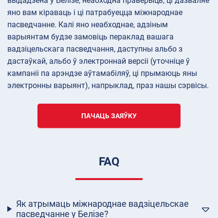
выдадзена у Белізе, неабходна праверыць, ці дазваляе
яно вам кіраваць і ці патрабуецца міжнароднае
пасведчанне. Калі яно неабходнае, адзіным
варыянтам будзе замовіць пераклад вашага
вадзіцельскага пасведчання, даступны альбо з
дастаўкай, альбо ў электроннай версіі (уточніце ў
кампаніі па арэндзе аўтамабіляў, ці прымаюць яны
электронны варыянт), напрыклад, праз нашы сэрвісы.
ПАЧАЦЬ ЗАЯЎКУ
FAQ
Як атрымаць міжнароднае вадзіцельскае
пасведчанне у Белізе?