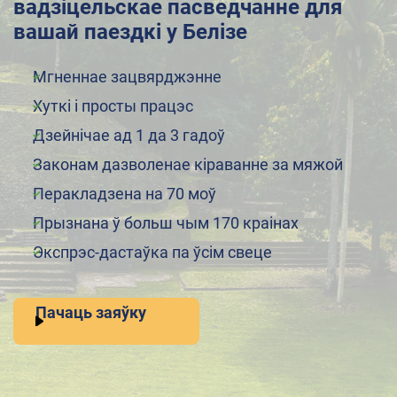
вадзіцельскае пасведчанне для
вашай паездкі у Белізе
Мгненнае зацвярджэнне
Хуткі і просты працэс
Дзейнічае ад 1 да 3 гадоў
Законам дазволенае кіраванне за мяжой
Перакладзена на 70 моў
Прызнана ў больш чым 170 краінах
Экспрэс-дастаўка па ўсім свеце
Пачаць заяўку