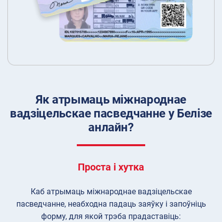
Як атрымаць міжнароднае
вадзіцельскае пасведчанне у Белізе
анлайн?
Проста і хутка
Каб атрымаць міжнароднае вадзіцельскае
пасведчанне, неабходна падаць заяўку і запоўніць
форму, для якой трэба прадаставіць: