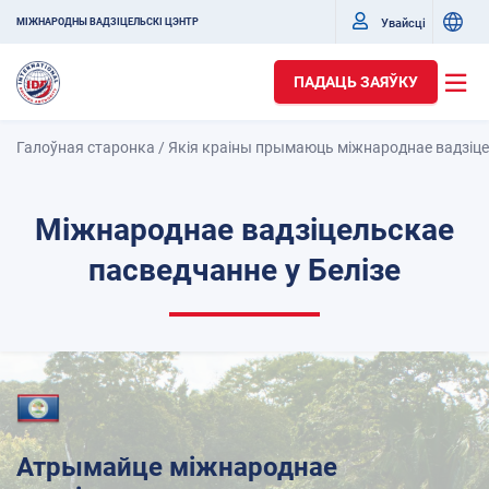
Увайсці
МІЖНАРОДНЫ ВАДЗІЦЕЛЬСКІ ЦЭНТР
ПАДАЦЬ ЗАЯЎКУ
Галоўная старонка
/
Якія краіны прымаюць міжнароднае вадзіц
Міжнароднае вадзіцельскае
пасведчанне у Белізе
Атрымайце міжнароднае