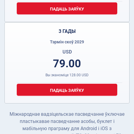
ПАДАЦЬ ЗАЯЎКУ
3 ГАДЫ
Тэрмін скоў 2029
USD
79.00
Вы эканоміце
128.00
USD
ПАДАЦЬ ЗАЯЎКУ
Міжнароднае вадзіцельскае пасведчанне ўключае
пластыкавае пасведчанне асобы, буклет і
мабільную праграму для Android і iOS з