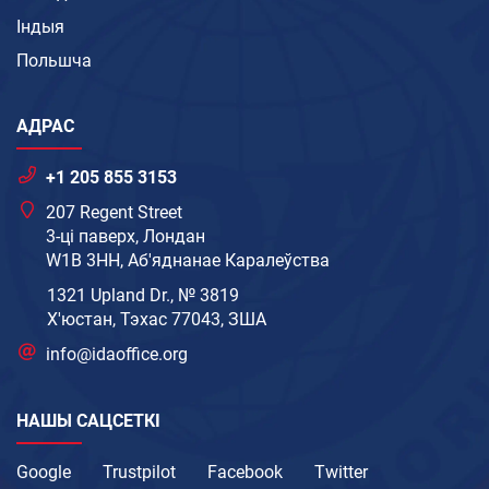
Індыя
Польшча
АДРАС
+1 205 855 3153
207 Regent Street
3-ці паверх, Лондан
W1B 3HH, Аб'яднанае Каралеўства
1321 Upland Dr., № 3819
Х'юстан, Тэхас 77043, ЗША
info@idaoffice.org
НАШЫ САЦСЕТКІ
Google
Trustpilot
Facebook
Twitter