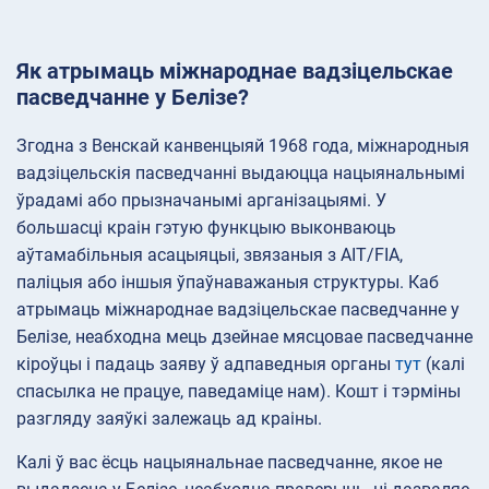
Як атрымаць міжнароднае вадзіцельскае
пасведчанне у Белізе?
Згодна з Венскай канвенцыяй 1968 года, міжнародныя
вадзіцельскія пасведчанні выдаюцца нацыянальнымі
ўрадамі або прызначанымі арганізацыямі. У
большасці краін гэтую функцыю выконваюць
аўтамабільныя асацыяцыі, звязаныя з AIT/FIA,
паліцыя або іншыя ўпаўнаважаныя структуры. Каб
атрымаць міжнароднае вадзіцельскае пасведчанне у
Белізе, неабходна мець дзейнае мясцовае пасведчанне
кіроўцы і падаць заяву ў адпаведныя органы
тут
(калі
спасылка не працуе, паведаміце нам). Кошт і тэрміны
разгляду заяўкі залежаць ад краіны.
Калі ў вас ёсць нацыянальнае пасведчанне, якое не