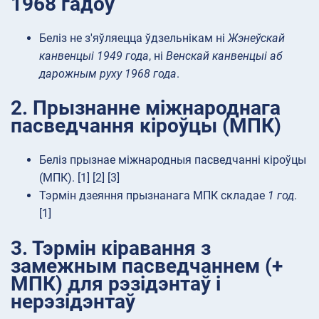
1968 гадоў
Беліз не з'яўляецца ўдзельнікам ні
Жэнеўскай
канвенцыі 1949 года
, ні
Венскай канвенцыі аб
дарожным руху 1968 года
.
2. Прызнанне міжнароднага
пасведчання кіроўцы (МПК)
Беліз прызнае міжнародныя пасведчанні кіроўцы
(МПК). [1] [2] [3]
Тэрмін дзеяння прызнанага МПК складае
1 год
.
[1]
3. Тэрмін кіравання з
замежным пасведчаннем (+
МПК) для рэзідэнтаў і
нерэзідэнтаў