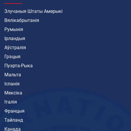
Злучаныя Штаты Амерыкі
Вялікабрытанія
Румынія
Ірландыя
Аўстралія
Грэцыя
Пуэрта-Рыка
Мальта
Іспанія
Мексіка
Італія
Францыя
Тайланд
Канада