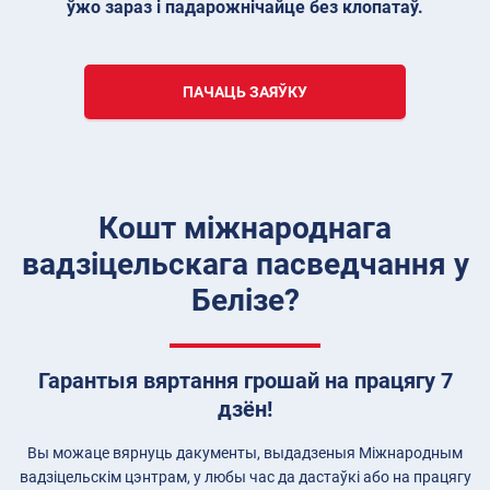
ўжо зараз і падарожнічайце без клопатаў.
ПАЧАЦЬ ЗАЯЎКУ
Кошт міжнароднага
вадзіцельскага пасведчання у
Белізе?
Гарантыя вяртання грошай на працягу 7
дзён!
Вы можаце вярнуць дакументы, выдадзеныя Міжнародным
вадзіцельскім цэнтрам, у любы час да дастаўкі або на працягу