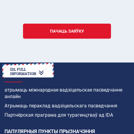
ПАЧАЦЬ ЗАЯЎКУ
ЯК
атрымаць міжнароднае вадзіцельскае пасведчанне
анлайн
Атрымаць пераклад вадзіцельскага пасведчання
Партнёрская праграма для турагенцтваў ад IDA
ПАПУЛЯРНЫЯ ПУНКТЫ ПРЫЗНАЧЭННЯ