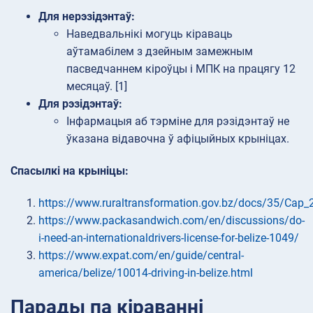
Для нерэзідэнтаў:
Наведвальнікі могуць кіраваць
аўтамабілем з дзейным замежным
пасведчаннем кіроўцы і МПК на працягу 12
месяцаў. [1]
Для рэзідэнтаў:
Інфармацыя аб тэрміне для рэзідэнтаў не
ўказана відавочна ў афіцыйных крыніцах.
Спасылкі на крыніцы:
https://www.ruraltransformation.gov.bz/docs/35/Cap_
https://www.packasandwich.com/en/discussions/do-
i-need-an-internationaldrivers-license-for-belize-1049/
https://www.expat.com/en/guide/central-
america/belize/10014-driving-in-belize.html
Парады па кіраванні