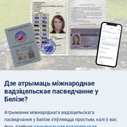
Дзе атрымаць міжнароднае
вадзіцельскае пасведчанне у
Белізе?
Атрыманне міжнароднага вадзіцельскага
пасведчання у Белізе з’яўляецца простым, калі ў вас
ёсць дзейнае
нацыянальнае вадзіцельскае