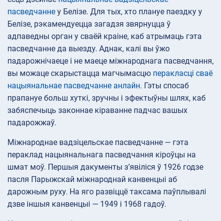
пасведчанне
у Белізе. Для тых, хто плануе паездку у
Белізе, рэкамендуецца загадзя звярнуцца ў
адпаведны орган у сваёй краіне, каб атрымаць гэта
пасведчанне да выезду. Аднак, калі вы ўжо
падарожнічаеце і не маеце міжнароднага пасведчання,
вы можаце скарыстацца магчымасцю
перакласці сваё
нацыянальнае пасведчанне анлайн
. Гэты спосаб
прапануе больш хуткі, зручны і эфектыўны шлях, каб
забяспечыць законнае кіраванне падчас вашых
падарожжаў.
Міжнароднае вадзіцельскае пасведчанне — гэта
пераклад нацыянальнага пасведчання кіроўцы на
шмат моў. Першыя дакументы з’явіліся ў 1926 годзе
пасля Парыжскай міжнароднай канвенцыі аб
дарожным руху. На яго развіццё таксама паўплывалі
дзве іншыя канвенцыі — 1949 і 1968 гадоў.