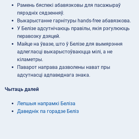
Рамень бяспекі абавязковы для пасажыраў
пярэдніх сядзенняў.
Выкарыстанне гарнітуры hands-free абавязкова.
У Белізе адсутнічаюць правілы, якія рэгулююць
перавозку дзяцей.
Майце на ўвазе, што ў Белізе для вымярэння
адлегласці выкарыстоўваюцца мілі, а не
кіламетры.
Паварот направа дазволены нават пры
адсутнасці адпаведнага знака.
Чытаць далей
Лепшыя напрамкі Беліза
Даведнік па горадзе Беліз