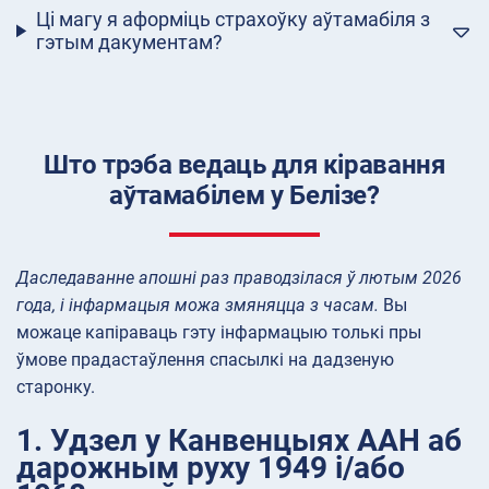
Ці магу я аформіць страхоўку аўтамабіля з
гэтым дакументам?
Што трэба ведаць для кіравання
аўтамабілем у Белізе?
Даследаванне апошні раз праводзілася ў лютым 2026
года, і інфармацыя можа змяняцца з часам.
Вы
можаце капіраваць гэту інфармацыю толькі пры
ўмове прадастаўлення спасылкі на дадзеную
старонку.
1. Удзел у Канвенцыях ААН аб
дарожным руху 1949 і/або