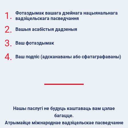
1.
Фотаздымак вашага дзейнага нацыянальнага
вадзіцельскага пасведчання
2.
Вашыя асабістыя дадзеныя
3.
Ваш фотаздымак
4.
Ваш подпіс (адсканаваны або сфатаграфаваны)
Нашы паслугі не будуць каштаваць вам цэлае
багацце.
Атрымайце міжнароднае вадзіцельскае пасведчанне