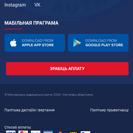
Instagram
VK
МАБІЛЬНАЯ ПРАГРАМА
ЗРАБІЦЬ АПЛАТУ
© Міжнародны вадзіцельскі цэнтр, 2026. Усе правы абаронены.
Палітыка дастаўкі і вяртання
Палітыку прыватнасці
Спосаб аплаты: