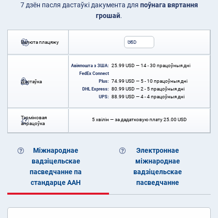
7 дзён пасля дастаўкі дакумента для
поўнага вяртання
грошай
.
Валюта плацяжу
USD
25.99
USD
— 14 - 30 працоўныя дні
Авіяпошта з ЗША:
FedEx Connect
74.99
USD
— 5 - 10 працоўныя дні
Дастаўка
Plus:
80.99
USD
— 2 - 5 працоўныя дні
DHL Express:
88.99
USD
— 4 - 4 працоўныя дні
UPS:
Тэрміновая
5 хвілін — за дадатковую плату
25.00
USD
апрацоўка
Міжнароднае
Электроннае
вадзіцельскае
міжнароднае
пасведчанне па
вадзіцельскае
стандарце ААН
пасведчанне