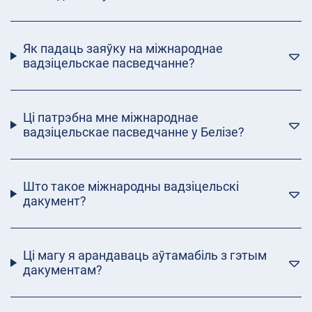
Як падаць заяўку на міжнароднае
вадзіцельскае пасведчанне?
Ці патрэбна мне міжнароднае
вадзіцельскае пасведчанне у Белізе?
Што такое міжнародны вадзіцельскі
дакумент?
Ці магу я арандаваць аўтамабіль з гэтым
дакументам?