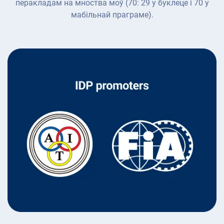
перакладам на мноства моў (70: 29 у буклеце і 70 у
мабільнай праграме).