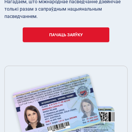
Нагадаем, што міжнароднае пасведчанне дзейнічае
толькі разам з сапраўдным нацыянальным
пасведчаннем.
ПАЧАЦЬ ЗАЯЎКУ