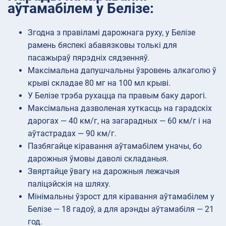
аўтамабілем у Белізе:
Згодна з правіламі дарожнага руху, у Белізе
рамень бяспекі абавязковы толькі для
пасажыраў пярэдніх сядзенняў.
Максімальна дапушчальны ўзровень алкаголю ў
крыві складае 80 мг на 100 мл крыві.
У Белізе трэба рухацца па правым баку дарогі.
Максімальна дазволеная хуткасць на гарадскіх
дарогах — 40 км/г, на загарадных — 60 км/г і на
аўтастрадах — 90 км/г.
Пазбягайце кіравання аўтамабілем уначы, бо
дарожныя ўмовы даволі складаныя.
Звяртайце ўвагу на дарожныя лежачыя
паліцэйскія на шляху.
Мінімальны ўзрост для кіравання аўтамабілем у
Белізе — 18 гадоў, а для арэнды аўтамабіля — 21
год.