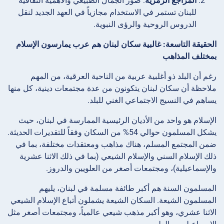
المراجع الرمزية
: صور الجمال الطبيعي والأهمية الثقافية
للبنان تستمر في الاستخدام مجازياً في العهد الجديد لنقل
الدروس الروحية والرؤى النبوية.
الحقيقة التاسعة: غالبية سكان لبنان هم عرب يمارسون الإسلام
بمختلف المذاهب
رغم أن البلد ذو أغلبية عربية من الناحية العرقية، من المهم
ملاحظة أن سكان لبنان يتكونون من عدة مجتمعات دينية، كل منها
يساهم في النسيج الاجتماعي الغني للبلد.
الإسلام هو واحد من الأديان الرئيسية الممارسة في لبنان، حيث
يشكل المسلمون حوالي 54% من السكان وفقاً للتقديرات الحديثة.
ضمن المجتمع المسلم، هناك مذاهب ومعتقدات مختلفة، بما في
ذلك الإسلام السني والإسلام الشيعي (بما في ذلك الاثنا عشرية
والإسماعيلية)، ومجتمعات أصغر من العلويين والدروز.
المسلمون السنة هم أكبر طائفة مسلمة في لبنان، يليهم
المسلمون الشيعة. السكان الشيعة يشملون أتباع الإسلام الشيعي
الاثنا عشري، وهو أكبر مذهب شيعي عالمياً، ومجتمعات أصغر مثل