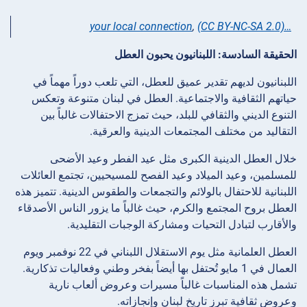
,
(CC BY-NC-SA 2.0)
…your local connection
الحقيقة السادسة: اللبنانيون يحبون العطل
اللبنانيون لديهم تقدير عميق للعطل، التي تلعب دوراً مهماً في
حياتهم الثقافية والاجتماعية. العطل في لبنان متنوعة وتعكس
التنوع الديني والثقافي للبلد، حيث تمزج الاحتفالات غالباً بين
التقاليد من مختلف المجتمعات الدينية والعرقية.
خلال العطل الدينية الكبرى مثل عيد الفطر وعيد الأضحى
للمسلمين، وعيد الميلاد وعيد الفصح للمسيحيين، تجتمع العائلات
اللبنانية للاحتفال بالولائم والتجمعات والطقوس الدينية. تتميز هذه
العطل بروح المجتمع والكرم، حيث غالباً ما يزور الناس الأصدقاء
والأقارب لتبادل التحيات ومشاركة الوجبات التقليدية.
العطل العلمانية مثل يوم الاستقلال اللبناني في 22 نوفمبر ويوم
العمال في 1 مايو تُحتفل بها أيضاً بفخر وطني وفعاليات تذكارية.
تشمل هذه المناسبات غالباً مسيرات وعروض ألعاب نارية
وعروض ثقافية تبرز تاريخ لبنان وإنجازاته.