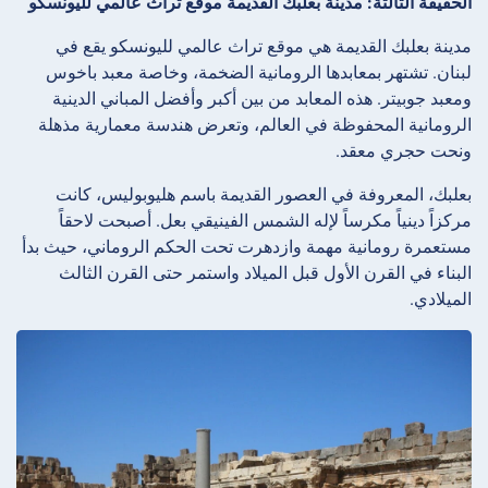
الحقيقة الثالثة: مدينة بعلبك القديمة موقع تراث عالمي لليونسكو
مدينة بعلبك القديمة هي موقع تراث عالمي لليونسكو يقع في
لبنان. تشتهر بمعابدها الرومانية الضخمة، وخاصة معبد باخوس
ومعبد جوبيتر. هذه المعابد من بين أكبر وأفضل المباني الدينية
الرومانية المحفوظة في العالم، وتعرض هندسة معمارية مذهلة
ونحت حجري معقد.
بعلبك، المعروفة في العصور القديمة باسم هليوبوليس، كانت
مركزاً دينياً مكرساً لإله الشمس الفينيقي بعل. أصبحت لاحقاً
مستعمرة رومانية مهمة وازدهرت تحت الحكم الروماني، حيث بدأ
البناء في القرن الأول قبل الميلاد واستمر حتى القرن الثالث
الميلادي.