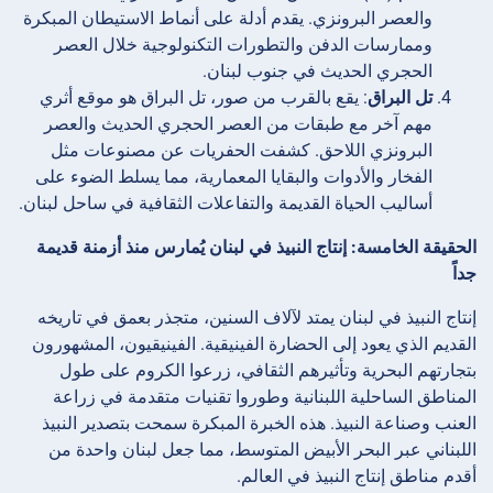
والعصر البرونزي. يقدم أدلة على أنماط الاستيطان المبكرة
وممارسات الدفن والتطورات التكنولوجية خلال العصر
الحجري الحديث في جنوب لبنان.
تل البراق
: يقع بالقرب من صور، تل البراق هو موقع أثري
مهم آخر مع طبقات من العصر الحجري الحديث والعصر
البرونزي اللاحق. كشفت الحفريات عن مصنوعات مثل
الفخار والأدوات والبقايا المعمارية، مما يسلط الضوء على
أساليب الحياة القديمة والتفاعلات الثقافية في ساحل لبنان.
الحقيقة الخامسة: إنتاج النبيذ في لبنان يُمارس منذ أزمنة قديمة
جداً
إنتاج النبيذ في لبنان يمتد لآلاف السنين، متجذر بعمق في تاريخه
القديم الذي يعود إلى الحضارة الفينيقية. الفينيقيون، المشهورون
بتجارتهم البحرية وتأثيرهم الثقافي، زرعوا الكروم على طول
المناطق الساحلية اللبنانية وطوروا تقنيات متقدمة في زراعة
العنب وصناعة النبيذ. هذه الخبرة المبكرة سمحت بتصدير النبيذ
اللبناني عبر البحر الأبيض المتوسط، مما جعل لبنان واحدة من
أقدم مناطق إنتاج النبيذ في العالم.