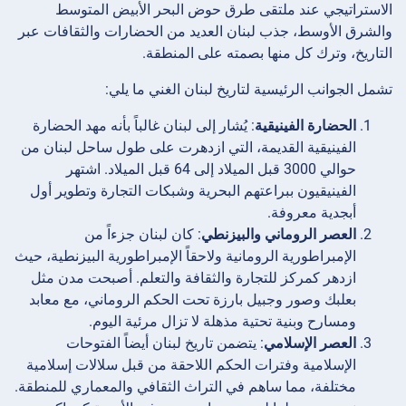
الاستراتيجي عند ملتقى طرق حوض البحر الأبيض المتوسط
والشرق الأوسط، جذب لبنان العديد من الحضارات والثقافات عبر
التاريخ، وترك كل منها بصمته على المنطقة.
تشمل الجوانب الرئيسية لتاريخ لبنان الغني ما يلي:
الحضارة الفينيقية
: يُشار إلى لبنان غالباً بأنه مهد الحضارة
الفينيقية القديمة، التي ازدهرت على طول ساحل لبنان من
حوالي 3000 قبل الميلاد إلى 64 قبل الميلاد. اشتهر
الفينيقيون ببراعتهم البحرية وشبكات التجارة وتطوير أول
أبجدية معروفة.
العصر الروماني والبيزنطي
: كان لبنان جزءاً من
الإمبراطورية الرومانية ولاحقاً الإمبراطورية البيزنطية، حيث
ازدهر كمركز للتجارة والثقافة والتعلم. أصبحت مدن مثل
بعلبك وصور وجبيل بارزة تحت الحكم الروماني، مع معابد
ومسارح وبنية تحتية مذهلة لا تزال مرئية اليوم.
العصر الإسلامي
: يتضمن تاريخ لبنان أيضاً الفتوحات
الإسلامية وفترات الحكم اللاحقة من قبل سلالات إسلامية
مختلفة، مما ساهم في التراث الثقافي والمعماري للمنطقة.