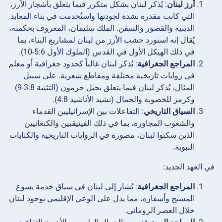
أرز لبنان
: يُذكر لبنان بشكل متكرر فيما يتعلق بأشجار الأرز،
التي كانت مقدرة بشدة لجودتها واستُخدمت في بناء المعابد
الدينية والقصور والسفن. الملك سليمان، المعروف بحكمته،
يُقال إنه استورد خشب الأرز من لبنان لمشاريع البناء، بما
في ذلك الهيكل الأول في القدس (الملوك الأول 5:6-10).
المراجع الجغرافية
: يُذكر لبنان غالباً كحدود جغرافية أو معلم
في روايات تاريخية مختلفة ومقاطع شعرية. على سبيل
المثال، يُذكر لبنان فيما يتعلق بجبل حرمون (التثنية 3:8-9)
وكرمز للخصوبة والجمال (نشيد الأناشيد 4:8).
السياق التاريخي
: التفاعلات بين الإسرائيليين القدماء
والشعوب المجاورة، بما في ذلك الفينيقيين والكنعانيين
الذين سكنوا لبنان، مصورة في الروايات التاريخية والكتابات
النبوية.
في العهد الجديد:
المراجع الجغرافية
: يُشار إلى لبنان في سياق خدمة يسوع
المسيح وأسفاره، مما يدل على الوعي الإقليمي بوجود لبنان
خلال العصر الروماني.