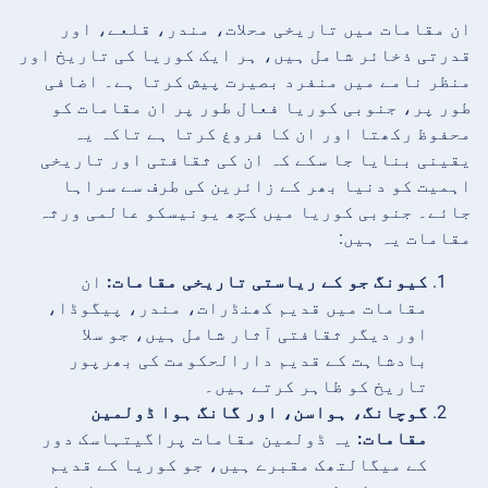
ان مقامات میں تاریخی محلات، مندر، قلعے، اور
قدرتی ذخائر شامل ہیں، ہر ایک کوریا کی تاریخ اور
منظر نامے میں منفرد بصیرت پیش کرتا ہے۔ اضافی
طور پر، جنوبی کوریا فعال طور پر ان مقامات کو
محفوظ رکھتا اور ان کا فروغ کرتا ہے تاکہ یہ
یقینی بنایا جا سکے کہ ان کی ثقافتی اور تاریخی
اہمیت کو دنیا بھر کے زائرین کی طرف سے سراہا
جائے۔ جنوبی کوریا میں کچھ یونیسکو عالمی ورثہ
مقامات یہ ہیں:
کیونگ جو کے ریاستی تاریخی مقامات:
ان
مقامات میں قدیم کھنڈرات، مندر، پیگوڈا،
اور دیگر ثقافتی آثار شامل ہیں، جو سلا
بادشاہت کے قدیم دارالحکومت کی بھرپور
تاریخ کو ظاہر کرتے ہیں۔
گوچانگ، ہواسن، اور گانگ ہوا ڈولمین
مقامات:
یہ ڈولمین مقامات پراگیتہاسک دور
کے میگالتھک مقبرے ہیں، جو کوریا کے قدیم