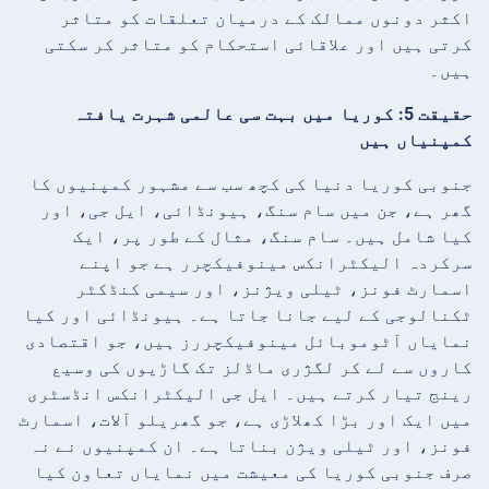
اکثر دونوں ممالک کے درمیان تعلقات کو متاثر
کرتی ہیں اور علاقائی استحکام کو متاثر کر سکتی
ہیں۔
حقیقت 5: کوریا میں بہت سی عالمی شہرت یافتہ
کمپنیاں ہیں
جنوبی کوریا دنیا کی کچھ سب سے مشہور کمپنیوں کا
گھر ہے، جن میں سام سنگ، ہیونڈائی، ایل جی، اور
کیا شامل ہیں۔ سام سنگ، مثال کے طور پر، ایک
سرکردہ الیکٹرانکس مینوفیکچرر ہے جو اپنے
اسمارٹ فونز، ٹیلی ویژنز، اور سیمی کنڈکٹر
ٹکنالوجی کے لیے جانا جاتا ہے۔ ہیونڈائی اور کیا
نمایاں آٹوموبائل مینوفیکچررز ہیں، جو اقتصادی
کاروں سے لے کر لگژری ماڈلز تک گاڑیوں کی وسیع
رینج تیار کرتے ہیں۔ ایل جی الیکٹرانکس انڈسٹری
میں ایک اور بڑا کھلاڑی ہے، جو گھریلو آلات، اسمارٹ
فونز، اور ٹیلی ویژن بناتا ہے۔ ان کمپنیوں نے نہ
صرف جنوبی کوریا کی معیشت میں نمایاں تعاون کیا