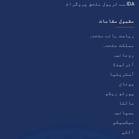
IDA سے ٹریول ملحق پروگرام
مقبول مقامات
ریاست ہائے متحدہ
مملکت متحدہ
رومانیہ
آئرلینڈ
آسٹریلیا
یونان
پورٹو ریکو
مالٹا
ہسپانیہ
میکسیکو
اٹلی