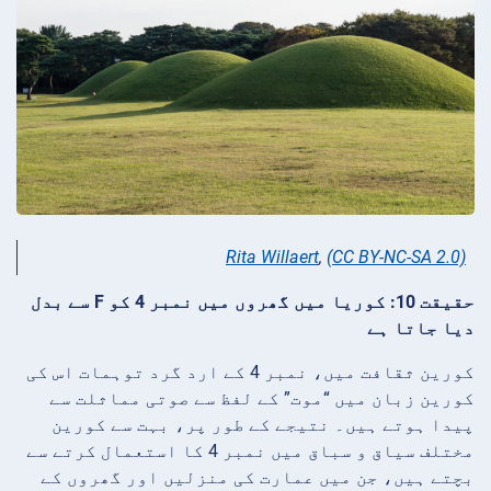
Rita Willaert
,
(CC BY-NC-SA 2.0)
حقیقت 10: کوریا میں گھروں میں نمبر 4 کو F سے بدل
دیا جاتا ہے
کورین ثقافت میں، نمبر 4 کے ارد گرد توہمات اس کی
کورین زبان میں “موت” کے لفظ سے صوتی مماثلت سے
پیدا ہوتے ہیں۔ نتیجے کے طور پر، بہت سے کورین
مختلف سیاق و سباق میں نمبر 4 کا استعمال کرتے سے
بچتے ہیں، جن میں عمارت کی منزلیں اور گھروں کے