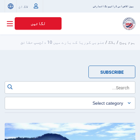
لاگ ان
بین الاقوامی ڈرائیونگ اتھارٹی
لگائیں
ہوم پیج
/
بلاگ
/
جنوبی کوریا کے بارے میں 10 دلچسپ حقائق
SUBSCRIBE