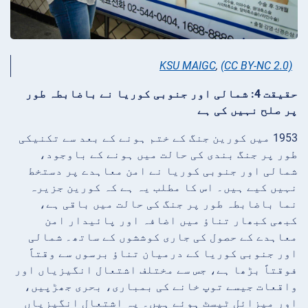
KSU MAIGC
,
(CC BY-NC 2.0)
حقیقت 4: شمالی اور جنوبی کوریا نے باضابطہ طور
پر صلح نہیں کی ہے
1953 میں کورین جنگ کے ختم ہونے کے بعد سے تکنیکی
طور پر جنگ بندی کی حالت میں ہونے کے باوجود،
شمالی اور جنوبی کوریا نے امن معاہدے پر دستخط
نہیں کیے ہیں۔ اس کا مطلب یہ ہے کہ کورین جزیرہ
نما باضابطہ طور پر جنگ کی حالت میں باقی ہے،
کبھی کبھار تناؤ میں اضافہ اور پائیدار امن
معاہدے کے حصول کی جاری کوششوں کے ساتھ۔ شمالی
اور جنوبی کوریا کے درمیان تناؤ برسوں سے وقتاً
فوقتاً بڑھا ہے، جس سے مختلف اشتعال انگیزیاں اور
واقعات جیسے توپ خانے کی بمباری، بحری جھڑپیں،
اور میزائل ٹیسٹ ہوئے ہیں۔ یہ اشتعال انگیزیاں