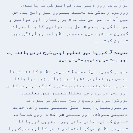
پر زیادہ زور دیتی ہے۔ قوانین کی یہ پابندی
روزمرہ زندگی کے مختلف پہلوؤں میں واضح ہے، جن
میں آداب، عوامی مقامات پر رفتار، اور قوانین و
ضوابط کی پابندی شامل ہے۔ قوانین کا یہ احترام
کورین معاشرے میں مجموعی نظم اور ہم آہنگی میں
تعاون کرتا ہے۔
حقیقت 7: کوریا میں تعلیم اچھی طرح ترقی یافتہ ہے
اور بہت سی یونیورسٹیاں ہیں
جنوبی کوریا ایک مضبوط تعلیمی نظام کا فخر کرتا
ہے جس میں تعلیمی فضیلت پر زیادہ زور دیا جاتا
ہے۔ یہ ملک متعدد یونیورسٹیوں کا گھر ہے، سرکاری
اور نجی دونوں، جو مختلف شعبوں میں تعلیمی
پروگراموں کی وسیع رینج پیش کرتی ہیں۔ یہ
یونیورسٹیاں اپنے اعلیٰ تعلیمی معیارات، جدید
تحقیقی سہولات، اور صنعتی شراکت داروں کے ساتھ
تعاون کے لیے جانی جاتی ہیں۔ جنوبی کوریا کا
تعلیمی نظام اس کی اقتصادی ترقی کا اہم محرک رہا