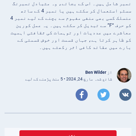
نمبر شامل ہیں۔ اس کے بجائے، وہ متبادل نمبرنگ
سسٹم استعمال کر سکتے ہیں یا نمبر 4 کے ساتھ
منسلک کسی بھی منفی مفہوم سے بچنے کے لیے نمبر 4
کو حرف “F” سے تبدیل کر سکتے ہیں۔ یہ عمل کورین
معاشرے میں عددیات اور توہمات کی ثقافتی اہمیت
کو ظاہر کرتا ہے، جہاں قسمت اور خوش قسمتی کے
بارے میں عقائد کافی اثر رکھتے ہیں۔
از
Ben Wilder
شائع شدہ مارچ 24, 2024 • 5 منٹ پڑھنے کے لیے