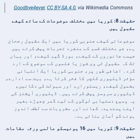
Goodbye4ever
,
CC BY-SA 4.0
, via Wikimedia Commons
حقیقت 8: کوریا میں مختلف موضوعات کے ساتھ کیفے
مقبول ہیں
موضوعاتی کیفے جنوبی کوریا میں ایک مقبول رجحان
ہے، جو مختلف قسم کے منفرد تجربات پیش کرتے ہیں
جیسے جانوروں کے کیفے، بورڈ گیم کیفے، اور یہاں
تک کہ مقبول ٹی وی شوز یا فلموں کے موضوع کے ارد
گرد۔ اضافی طور پر، جنوبی کوریا ایک انتہائی
مؤثر ڈیلیوری کلچر کا فخر کرتا ہے، بہت سے ادارے،
بشمول کیفے، ریستوراں، اور سہولت کی دکانیں،
ڈیلیوری سروسز پیش کرتے ہیں۔ ڈیلیوری آپشنز کی
یہ وسیع دستیابی لوگوں کے لیے گھر چھوڑے بغیر
اپنے پسندیدہ کھانے اور مشروبات سے لطف اندوز
ہونے کو آسان بناتی ہے۔
حقیقت 9: کوریا میں 16 یونیسکو عالمی ورثہ مقامات
ہیں