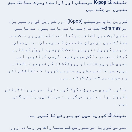
حقیقت 2: K-pop موسیقی اور ڈرامے دوسرے ممالک میں
مقبول ہو چکے ہیں
کورین پاپ موسیقی (K-pop) اور کورین ٹی وی سیریز،
جو K-dramas کے نام سے جانے جاتے ہیں، نے عالمی
مقبولیت میں اضافہ دیکھا ہے، خاص طور پر بہت سے
ممالک میں نوجوان سامعین کے درمیان۔ یہ رجحان
جنوبی کورین تفریحی صنعت کی وسیع اپیل کو ظاہر
کرتا ہے، جو دلکش موسیقی، دلچسپ کہانیوں اور
بصری طور پر شاندار پروڈکشنز کی خصوصیت رکھتے
ہیں، جو عالمی سطح پر جنوبی کوریا کے ثقافتی اثر
و رسوخ میں تعاون کرتے ہیں۔
حالیہ ٹی وی سیریز سکوِڈ گیم دنیا بھر میں انتہائی
مقبول ہوا ہے اور اس کی بہت سی نقلیں بنائی گئی
ہیں۔
حقیقت 3: کوریا میں خوبصورتی کا کلچر ہے
جنوبی کوریا خوبصورتی کے معیارات پر زیادہ زور