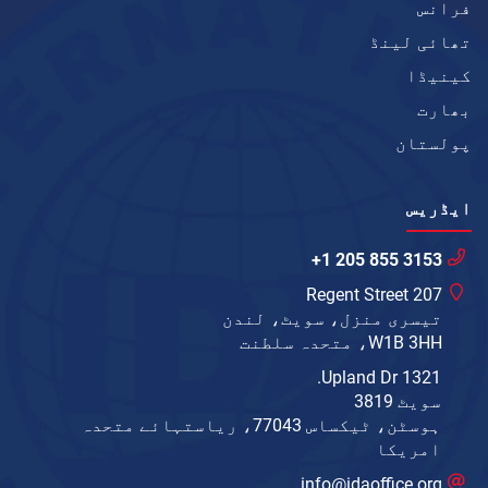
فرانس
تھائی لینڈ
کینیڈا
بھارت
پولستان
ایڈریس
+1 205 855 3153
207 Regent Street
تیسری منزل، سویٹ، لندن
W1B 3HH، متحدہ سلطنت
1321 Upland Dr.
سویٹ 3819
ہوسٹن، ٹیکساس 77043، ریاستہائے متحدہ
امریکا
info@idaoffice.org