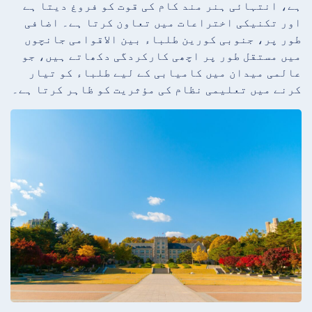
ہے، انتہائی ہنر مند کام کی قوت کو فروغ دیتا ہے
اور تکنیکی اختراعات میں تعاون کرتا ہے۔ اضافی
طور پر، جنوبی کورین طلباء بین الاقوامی جانچوں
میں مستقل طور پر اچھی کارکردگی دکھاتے ہیں، جو
عالمی میدان میں کامیابی کے لیے طلباء کو تیار
کرنے میں تعلیمی نظام کی مؤثریت کو ظاہر کرتا ہے۔