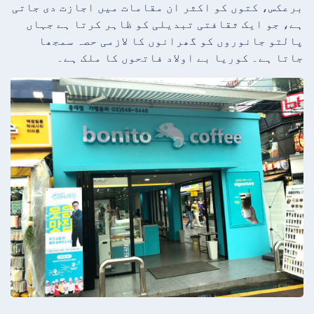
برعکس، کتوں کو اکثر ان مقامات میں اجازت دی جاتی
ہے، جو ایک ثقافتی تبدیلی کو ظاہر کرتا ہے جہاں
پالتو جانوروں کو گھرانوں کا لازمی حصہ سمجھا
جاتا ہے۔ کوریا بے اولاد فاتحوں کا ملک ہے۔