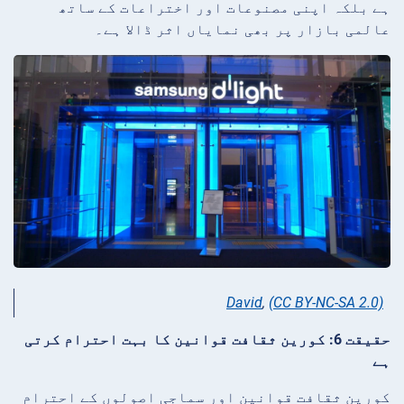
ہے بلکہ اپنی مصنوعات اور اختراعات کے ساتھ
عالمی بازار پر بھی نمایاں اثر ڈالا ہے۔
David
,
(CC BY-NC-SA 2.0)
حقیقت 6: کورین ثقافت قوانین کا بہت احترام کرتی
ہے
کورین ثقافت قوانین اور سماجی اصولوں کے احترام