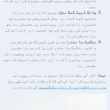
تدفین کے طریقوں میں قیمتی بصیرت فراہم کرتے
ہیں۔
چانگ ڈیوک گنگ محل:
جوسن خاندان کے دوران
تعمیر کیا گیا، یہ محل کمپلیکس خوبصورت فن
تعمیر، باغات، اور پیولینز پر مشتمل ہے، جو
روایتی کورین محل کی فن تعمیر اور ڈیزائن کی
نمائندگی کرتا ہے۔
بلگوک سا مندر:
قدیم شہر کیونگ جو کے قریب
واقع، بلگوک سا مندر کوریا کے سب سے مشہور
بدھ مندروں میں سے ایک ہے، جو اپنی پیچیدہ فن
تعمیر، پتھری آثار، اور تاریخی اہمیت کے لیے
مشہور ہے۔
نوٹ:
اگر آپ ملک جانے کا منصوبہ بناتے ہیں، تو
معلوم کریں کہ آیا آپ کو گاڑی چلانے کے لیے
کوریا
میں بین الاقوامی ڈرائیونگ لائسنس
کی ضرورت ہے۔