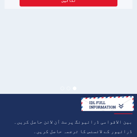
لگائیں
کیسے
بین الاقوامی ڈرائیونگ پرمٹ آن لائن حاصل کریں۔
ڈرائیور کے لائسنس کا ترجمہ حاصل کریں۔