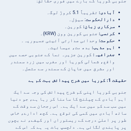
جنوبی کوریا کے بارے میں فوری حقائق:
آبادی:
تقریباً 5.1 کروڑ لوگ۔
دارالحکومت
: سیؤل۔
سرکاری زبان:
کورین۔
کرنسی:
جنوبی کورین وون (KRW)۔
حکومت:
وحدانی صدارتی آئینی جمہوریہ۔
اہم مذہب:
بدھ مت، عیسائیت۔
جغرافیہ:
کورین جزیرہ نما کے جنوبی حصے میں
واقع، شمالی کوریا اور مغرب میں زرد سمندر
اور مشرق میں جاپان کے سمندر سے متصل۔
حقیقت 1: کوریا میں شرح پیدائش بہت کم ہے
جنوبی کوریا اپنی کم شرح پیدائش کی وجہ سے ایک
اہم آبادی کے چیلنج کا سامنا کر رہا ہے، جو دنیا
میں سب سے کم میں سے ایک ہے۔ اس رجحان سے وقت کے
ساتھ آبادی میں کمی کی توقع ہے۔ کچھ ادارے، خاص
طور پر اعلیٰ درجے کے ریستوراں اور کیفے، نے بچوں
پر پابندی لگائی ہے۔ دلچسپ بات یہ ہے کہ اس کے