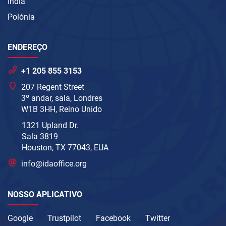
Índia
Polónia
ENDEREÇO
+1 205 855 3153
207 Regent Street
3º andar, sala, Londres
W1B 3HH, Reino Unido
1321 Upland Dr.
Sala 3819
Houston, TX 77043, EUA
info@idaoffice.org
NOSSO APLICATIVO
Google
Trustpilot
Facebook
Twitter