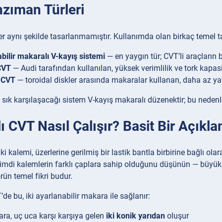
zıman Türleri
r aynı şekilde tasarlanmamıştır. Kullanımda olan birkaç temel t
bilir makaralı V-kayış sistemi
— en yaygın tür; CVT’li araçları
 CVT
— Audi tarafından kullanılan, yüksek verimlilik ve tork kapa
l CVT
— toroidal diskler arasında makaralar kullanan, daha az ya
 sık karşılaşacağı sistem V-kayış makaralı düzenektir; bu neden
ı CVT Nasıl Çalışır? Basit Bir Açıkl
ki kalemi, üzerlerine gerilmiş bir lastik bantla birbirine bağlı o
imdi kalemlerin farklı çaplara sahip olduğunu düşünün — büyük ol
rün temel fikri budur.
de bu, iki ayarlanabilir makara ile sağlanır:
ra, uç uca karşı karşıya gelen
iki konik yarıdan
oluşur