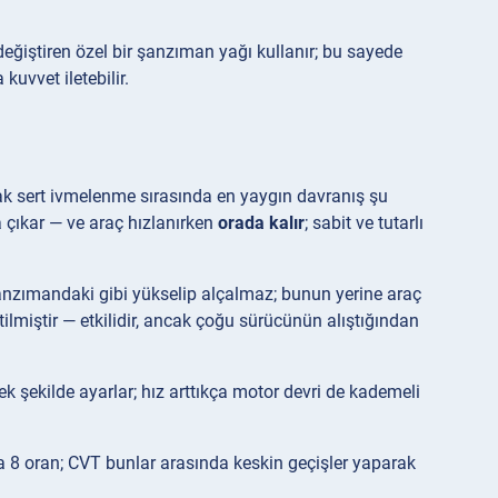
 değiştiren özel bir şanzıman yağı kullanır; bu sayede
uvvet iletebilir.
ak sert ivmelenme sırasında en yaygın davranış şu
 çıkar — ve araç hızlanırken
orada kalır
; sabit ve tutarlı
 şanzımandaki gibi yükselip alçalmaz; bunun yerine araç
tilmiştir — etkilidir, ancak çoğu sürücünün alıştığından
cek şekilde ayarlar; hız arttıkça motor devri de kademeli
a 8 oran; CVT bunlar arasında keskin geçişler yaparak