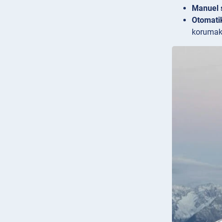
Manuel s
Otomatik
korumak 