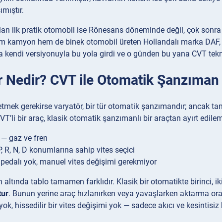
ımıştır.
lan ilk pratik otomobil ise Rönesans döneminde değil, çok sonra 
 kamyon hem de binek otomobil üreten Hollandalı marka DAF, vary
a kendi versiyonuyla bu yola girdi ve o günden bu yana CVT tekno
r Nedir? CVT ile Otomatik Şanzıman 
etmek gerekirse varyatör, bir tür otomatik şanzımandır; ancak tam
VT’li bir araç, klasik otomatik şanzımanlı bir araçtan ayırt edile
l — gaz ve fren
P, R, N, D konumlarına sahip vites seçici
 pedalı yok, manuel vites değişimi gerekmiyor
ltında tablo tamamen farklıdır. Klasik bir otomatikte birinci, iki
tur
. Bunun yerine araç hızlanırken veya yavaşlarken aktarma oranı
yok, hissedilir bir vites değişimi yok — sadece akıcı ve kesintisiz 