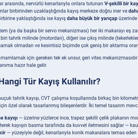
r arasında, nervürlü kenarlarıyla onlara tutunan
V-şekilli bir ka
rılar birbirinden uzaklaştığında kayış merkeze doğru iner ve
daha
birbirine yaklaştığında ise kayış
daha büyük bir yarıçap
üzerinde 
istem (ya da başka bir servo mekanizması) her iki makarayı eş zaman
ri tahrik milinde (motordan), diğeri ise çıkış milinde (tekerlekler
mak olmadan ve kesintisiz biçimde çok geniş bir aktarma oranı 
mamlamak için gereken tek ek unsur, geri vites mekanizmasıdır — 
nıma hazır hale gelir.
angi Tür Kayış Kullanılır?
auçuk tahrik kayışı, CVT çalışma koşullarında birkaç bin kilomet
 için özel olarak tasarlanmış bileşenlerdir. İki temel tasarım mevc
me kayışı
— üzerine yüzlerce ince, trapez şekilli çelik plakanın mo
i iterek kayışın basma tarafında da kuvvet iletmesini sağlar — k
cir
— yüzeyiyle değil, kenarlarıyla konik makaralara temas eden g