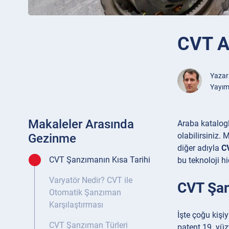
CVT Aç
Yazar
Yayım
Makaleler Arasında
Araba katalogl
olabilirsiniz.
Gezinme
diğer adıyla
C
CVT Şanzımanın Kısa Tarihi
bu teknoloji hi
Varyatör Nedir? CVT ile
CVT Şan
Otomatik Şanzıman
Karşılaştırması
İşte çoğu kişi
CVT Şanzıman Türleri
patent 19. yüz