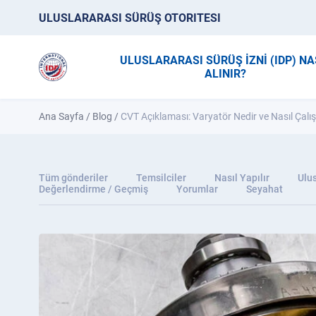
ULUSLARARASI SÜRÜŞ OTORITESI
ULUSLARARASI SÜRÜŞ İZNİ (IDP) NA
ALINIR?
Ana Sayfa
/
Blog
/
CVT Açıklaması: Varyatör Nedir ve Nasıl Çalış
Tüm gönderiler
Temsilciler
Nasıl Yapılır
Ulus
Değerlendirme / Geçmiş
Yorumlar
Seyahat