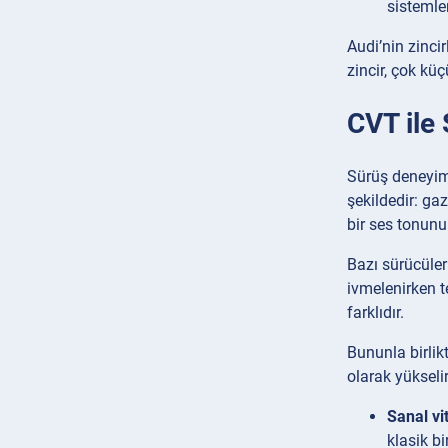
sistemle
Audi’nin zinci
zincir, çok kü
CVT ile 
Sürüş deneyimi
şekildedir: ga
bir ses tonunu
Bazı sürücüler
ivmelenirken t
farklıdır.
Bununla birlikt
olarak yükselir
Sanal vi
klasik bi