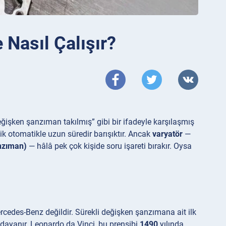
 Nasıl Çalışır?
değişken şanzıman takılmış” gibi bir ifadeyle karşılaşmış
ik otomatikle uzun süredir barışıktır. Ancak
varyatör
—
nzıman)
— hâlâ pek çok kişide soru işareti bırakır. Oysa
rcedes-Benz değildir. Sürekli değişken şanzımana ait ilk
 dayanır. Leonardo da Vinci, bu prensibi
1490
yılında