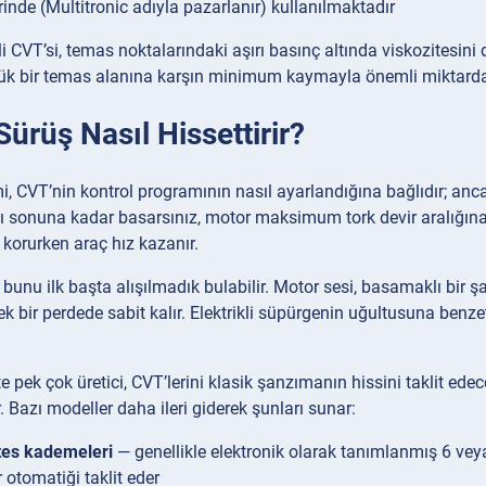
rinde (Multitronic adıyla pazarlanır) kullanılmaktadır
rli CVT’si, temas noktalarındaki aşırı basınç altında viskozitesini
çük bir temas alanına karşın minimum kaymayla önemli miktarda k
Sürüş Nasıl Hissettirir?
, CVT’nin kontrol programının nasıl ayarlandığına bağlıdır; anc
zı sonuna kadar basarsınız, motor maksimum tork devir aralığına
 korurken araç hız kazanır.
 bunu ilk başta alışılmadık bulabilir. Motor sesi, basamaklı bir
ek bir perdede sabit kalır. Elektrikli süpürgenin uğultusuna benze
e pek çok üretici, CVT’lerini klasik şanzımanın hissini taklit ede
. Bazı modeller daha ileri giderek şunları sunar:
tes kademeleri
— genellikle elektronik olarak tanımlanmış 6 vey
r otomatiği taklit eder