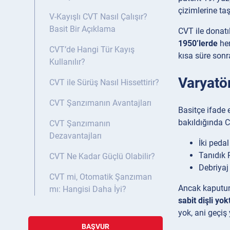
çizimlerine taş
V-Kayışlı CVT Nasıl Çalışır?
Basit Bir Açıklama
CVT ile donatı
1950’lerde
hem
CVT’de Hangi Tür Kayış
kısa süre sonr
Kullanılır?
Varyatö
CVT ile Sürüş Nasıl Hissettirir?
CVT Şanzımanın Avantajları
Basitçe ifade 
bakıldığında C
CVT Şanzımanın
Dezavantajları
İki peda
Tanıdık 
CVT Ne Kadar Güçlü Olabilir?
Debriyaj
CVT mi, Otomatik Şanzıman
Ancak kaputun a
mı: Hangisi Daha İyi?
sabit dişli yok
yok, ani geçiş 
BAŞVUR