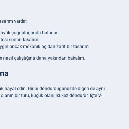
asarım vardır:
n büyük çoğunluğunda bulunur
sitesi sunan tasarım
ygın ancak mekanik açıdan zarif bir tasarım
le nasıl çalıştığına daha yakından bakalım.
ama
larak hayal edin. Birini döndürdüğünüzde diğeri de aynı
anın bir turu, küçük olanı iki kez döndürür. İşte V-