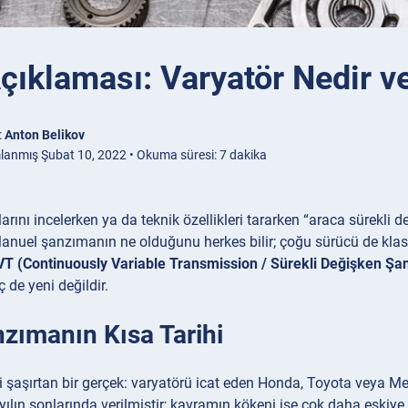
ıklaması: Varyatör Nedir ve
:
Anton Belikov
lanmış Şubat 10, 2022 • Okuma süresi: 7 dakika
arını incelerken ya da teknik özellikleri tararken “araca sürekli 
 Manuel şanzımanın ne olduğunu herkes bilir; çoğu sürücü de klas
VT (Continuously Variable Transmission / Sürekli Değişken Şa
ç de yeni değildir.
zımanın Kısa Tarihi
yi şaşırtan bir gerçek: varyatörü icat eden Honda, Toyota veya Me
yılın sonlarında verilmiştir; kavramın kökeni ise çok daha eskiye