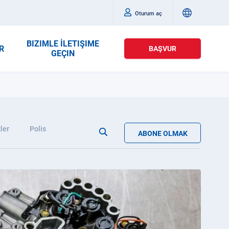
Oturum aç
BIZIMLE İLETIŞIME
R
BAŞVUR
GEÇIN
ler
Polis
ABONE OLMAK