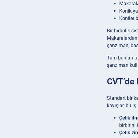
Makarala
Konik ya
Koniler 
Bir hidrolik s
Makaralardan bi
şanzıman, basa
Tüm bunları ta
şanzıman kulla
CVT’de H
Standart bir k
kayışlar, bu iş
Çelik it
birbirin
Çelik zin