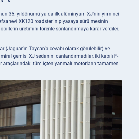
unun 35. yıldönümü ya da ilk alüminyum XJ’nin yirminci
 efsanevi XK120 roadster’ın piyasaya sürülmesinin
billerin üretimini törenle sonlandırmaya karar verdiler.
lar (Jaguar’ın Taycan’a cevabı olarak görülebilir) ve
amiral gemisi XJ sedanını canlandırmadılar, iki kapılı F-
uar araçlarındaki tüm içten yanmalı motorların tamamen