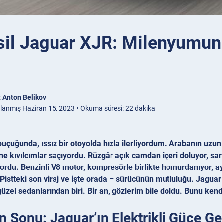
esil Jaguar XJR: Milenyumun
:
Anton Belikov
lanmış Haziran 15, 2023 • Okuma süresi: 22 dakika
uçuğunda, ıssız bir otoyolda hızla ilerliyordum. Arabanın uzun b
ne kıvılcımlar saçıyordu. Rüzgâr açık camdan içeri doluyor, sa
yordu. Benzinli V8 motor, kompresörle birlikte homurdanıyor, a
 Pistteki son viraj ve işte orada – sürücünün mutluluğu. Jagu
zel sedanlarından biri. Bir an, gözlerim bile doldu. Bunu kendi
n Sonu: Jaguar’ın Elektrikli Güce Ge