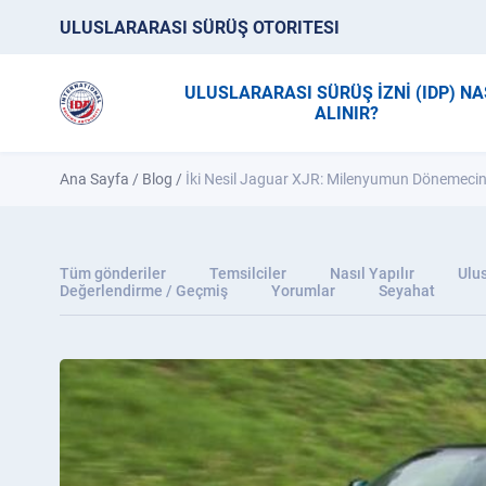
ULUSLARARASI SÜRÜŞ OTORITESI
ULUSLARARASI SÜRÜŞ İZNİ (IDP) NA
ALINIR?
Ana Sayfa
/
Blog
/
İki Nesil Jaguar XJR: Milenyumun Dönemecin
Tüm gönderiler
Temsilciler
Nasıl Yapılır
Ulus
Değerlendirme / Geçmiş
Yorumlar
Seyahat