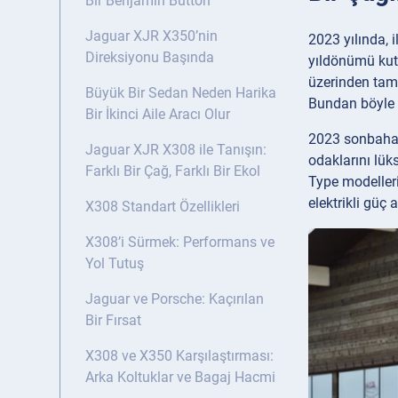
Bir Benjamin Button
Jaguar XJR X350’nin
2023 yılında, 
Direksiyonu Başında
yıldönümü kutl
üzerinden tam 
Büyük Bir Sedan Neden Harika
Bundan böyle h
Bir İkinci Aile Aracı Olur
2023 sonbaharı
Jaguar XJR X308 ile Tanışın:
odaklarını lük
Farklı Bir Çağ, Farklı Bir Ekol
Type modelleri
elektrikli güç 
X308 Standart Özellikleri
X308’i Sürmek: Performans ve
Yol Tutuş
Jaguar ve Porsche: Kaçırılan
Bir Fırsat
X308 ve X350 Karşılaştırması:
Arka Koltuklar ve Bagaj Hacmi