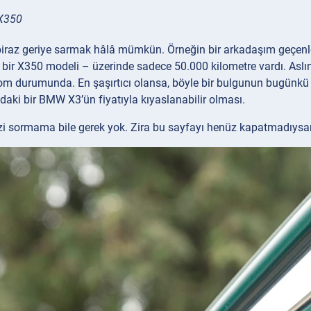
X350
raz geriye sarmak hâlâ mümkün. Örneğin bir arkadaşım geçenlerd
i bir X350 modeli – üzerinde sadece 50.000 kilometre vardı. Aslın
oom durumunda. En şaşırtıcı olansa, böyle bir bulgunun bugünkü 
daki bir BMW X3’ün fiyatıyla kıyaslanabilir olması.
zi sormama bile gerek yok. Zira bu sayfayı henüz kapatmadıysa