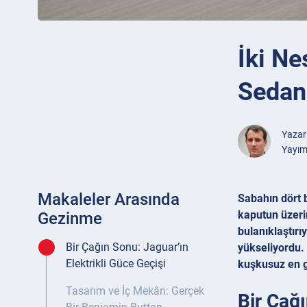
İki N
Sedan
Yazar
Yayım
Makaleler Arasında
Sabahın dört b
kaputun üzeri
Gezinme
bulanıklaştırı
Bir Çağın Sonu: Jaguar’ın
yükseliyordu.
Elektrikli Güce Geçişi
kuşkusuz en gü
Tasarım ve İç Mekân: Gerçek
Bir Çağı