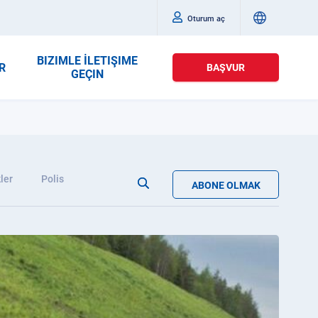
Oturum aç
BIZIMLE İLETIŞIME
R
BAŞVUR
GEÇIN
ler
Polis
ABONE OLMAK