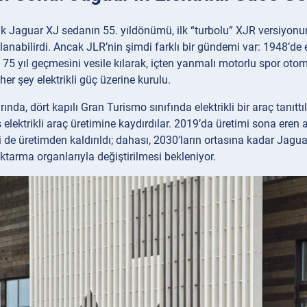
ilk Jaguar XJ sedanın 55. yıldönümü, ilk “turbolu” XJR versiyon
anabilirdi. Ancak JLR’nin şimdi farklı bir gündemi var: 1948’de
75 yıl geçmesini vesile kılarak, içten yanmalı motorlu spor otomo
er şey elektrikli güç üzerine kurulu.
nda, dört kapılı Gran Turismo sınıfında elektrikli bir araç tanıttı
s elektrikli araç üretimine kaydırdılar. 2019’da üretimi sona eren 
 de üretimden kaldırıldı; dahası, 2030’ların ortasına kadar Jag
aktarma organlarıyla değiştirilmesi bekleniyor.