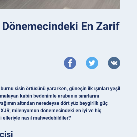
 Dönemecindeki En Zarif
urnu sisin örtüsünü yararken, güneşin ilk ışınları yeşil
rmalayan kabin bedenimle arabanın sınırlarını
yağımın altından neredeyse dört yüz beygirlik güç
ar XJR, milenyumun dönemecindeki en iyi ve hiç
 elleriyle nasıl mahvedebildiler?
çişi