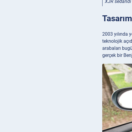
XJR sedandı
Tasarım
2003 yılında y
teknolojik açı
arabaları bug
gerçek bir Ben