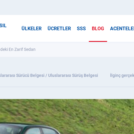
SIL
ÜLKELER
ÜCRETLER
SSS
BLOG
ACENTELE
deki En Zarif Sedan
lararası Sürücü Belgesi / Uluslararası Sürüş Belgesi
İlginç gerçek