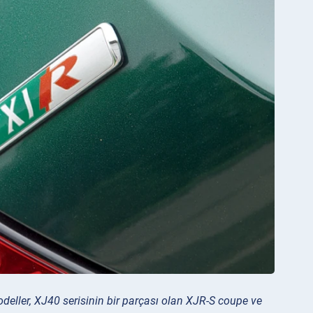
 modeller, XJ40 serisinin bir parçası olan XJR-S coupe ve