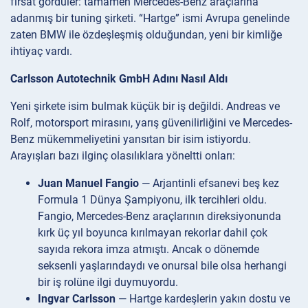
fırsat gördüler: tamamen Mercedes-Benz araçlarına
adanmış bir tuning şirketi. “Hartge” ismi Avrupa genelinde
zaten BMW ile özdeşleşmiş olduğundan, yeni bir kimliğe
ihtiyaç vardı.
Carlsson Autotechnik GmbH Adını Nasıl Aldı
Yeni şirkete isim bulmak küçük bir iş değildi. Andreas ve
Rolf, motorsport mirasını, yarış güvenilirliğini ve Mercedes-
Benz mükemmeliyetini yansıtan bir isim istiyordu.
Arayışları bazı ilginç olasılıklara yöneltti onları:
Juan Manuel Fangio
— Arjantinli efsanevi beş kez
Formula 1 Dünya Şampiyonu, ilk tercihleri oldu.
Fangio, Mercedes-Benz araçlarının direksiyonunda
kırk üç yıl boyunca kırılmayan rekorlar dahil çok
sayıda rekora imza atmıştı. Ancak o dönemde
seksenli yaşlarındaydı ve onursal bile olsa herhangi
bir iş rolüne ilgi duymuyordu.
Ingvar Carlsson
— Hartge kardeşlerin yakın dostu ve