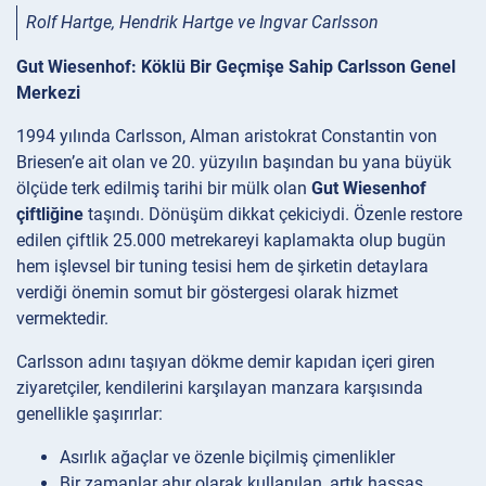
Rolf Hartge, Hendrik Hartge ve Ingvar Carlsson
Gut Wiesenhof: Köklü Bir Geçmişe Sahip Carlsson Genel
Merkezi
1994 yılında Carlsson, Alman aristokrat Constantin von
Briesen’e ait olan ve 20. yüzyılın başından bu yana büyük
ölçüde terk edilmiş tarihi bir mülk olan
Gut Wiesenhof
çiftliğine
taşındı. Dönüşüm dikkat çekiciydi. Özenle restore
edilen çiftlik 25.000 metrekareyi kaplamakta olup bugün
hem işlevsel bir tuning tesisi hem de şirketin detaylara
verdiği önemin somut bir göstergesi olarak hizmet
vermektedir.
Carlsson adını taşıyan dökme demir kapıdan içeri giren
ziyaretçiler, kendilerini karşılayan manzara karşısında
genellikle şaşırırlar:
Asırlık ağaçlar ve özenle biçilmiş çimenlikler
Bir zamanlar ahır olarak kullanılan, artık hassas