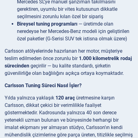
Mercedes SL’ye manuel şanzıman takılmasını
gerektiren, uyumlu bir vites kutusunun dikkatle
seçilmesini zorunlu kılan özel bir sipariş
Bireysel tuning programları
— üretimde olan
neredeyse her Mercedes-Benz modeli için geliştirilen
özel paketler (G-Serisi SUV tek istisna olmak üzere)
Carlsson atölyelerinde hazırlanan her motor, müşteriye
teslim edilmeden önce zorunlu bir
1.000 kilometrelik rodaj
sürecinden
geçirilir — bu kalite standardı, şirketin
güvenilirliğe olan bağlılığını açıkça ortaya koymaktadır.
Carlsson Tuning Süreci Nasıl İşler?
Yılda yalnızca yaklaşık
120 araç
üretmesine karşın
Carlsson, dikkat çekici bir verimlilikle faaliyet
göstermektedir. Kadrosunda yalnızca 40 son derece
yetenekli uzman bulunan ve bünyesinde herhangi bir
imalat ekipmanı yer almayan stüdyo, Carlsson’ın kendi
mühendislik çizimlerine göre parça üreten, titizlikle seçilmiş