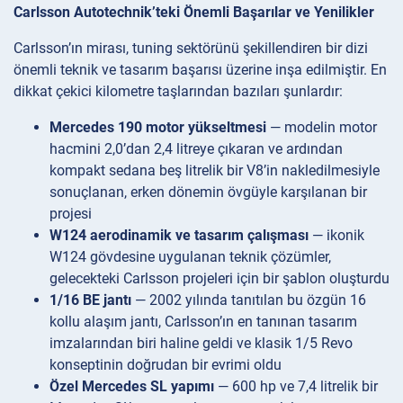
Carlsson Autotechnik’teki Önemli Başarılar ve Yenilikler
Carlsson’ın mirası, tuning sektörünü şekillendiren bir dizi
önemli teknik ve tasarım başarısı üzerine inşa edilmiştir. En
dikkat çekici kilometre taşlarından bazıları şunlardır:
Mercedes 190 motor yükseltmesi
— modelin motor
hacmini 2,0’dan 2,4 litreye çıkaran ve ardından
kompakt sedana beş litrelik bir V8’in nakledilmesiyle
sonuçlanan, erken dönemin övgüyle karşılanan bir
projesi
W124 aerodinamik ve tasarım çalışması
— ikonik
W124 gövdesine uygulanan teknik çözümler,
gelecekteki Carlsson projeleri için bir şablon oluşturdu
1/16 BE jantı
— 2002 yılında tanıtılan bu özgün 16
kollu alaşım jantı, Carlsson’ın en tanınan tasarım
imzalarından biri haline geldi ve klasik 1/5 Revo
konseptinin doğrudan bir evrimi oldu
Özel Mercedes SL yapımı
— 600 hp ve 7,4 litrelik bir