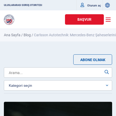
Oturum aç
ULUSLARARASI SÜRÜŞ OTORITESI
BAŞVUR
Ana Sayfa
/
Blog
/
Carlsson Autotechnik: Mercedes-Benz Şaheserlerini
ABONE OLMAK