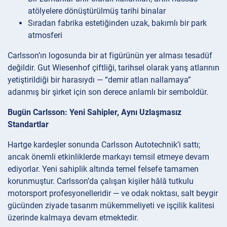
atölyelere dönüştürülmüş tarihi binalar
Sıradan fabrika estetiğinden uzak, bakımlı bir park
atmosferi
Carlsson’ın logosunda bir at figürünün yer alması tesadüf
değildir. Gut Wiesenhof çiftliği, tarihsel olarak yarış atlarının
yetiştirildiği bir harasıydı — “demir atları nallamaya”
adanmış bir şirket için son derece anlamlı bir semboldür.
Bugün Carlsson: Yeni Sahipler, Aynı Uzlaşmasız
Standartlar
Hartge kardeşler sonunda Carlsson Autotechnik’i sattı;
ancak önemli etkinliklerde markayı temsil etmeye devam
ediyorlar. Yeni sahiplik altında temel felsefe tamamen
korunmuştur. Carlsson’da çalışan kişiler hâlâ tutkulu
motorsport profesyonelleridir — ve odak noktası, salt beygir
gücünden ziyade tasarım mükemmeliyeti ve işçilik kalitesi
üzerinde kalmaya devam etmektedir.