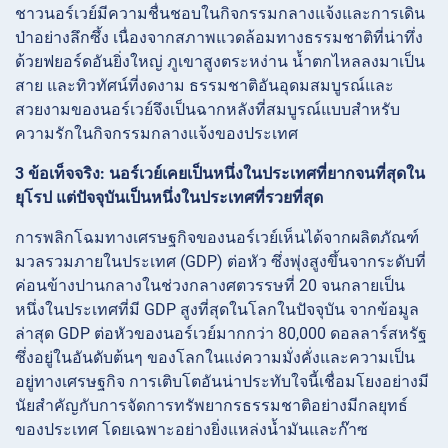
ชาวนอร์เวย์มีความชื่นชอบในกิจกรรมกลางแจ้งและการเดิน
ป่าอย่างลึกซึ้ง เนื่องจากสภาพแวดล้อมทางธรรมชาติที่น่าทึ่ง
ด้วยฟยอร์ดอันยิ่งใหญ่ ภูเขาสูงตระหง่าน น้ำตกไหลลงมาเป็น
สาย และทิวทัศน์ที่งดงาม ธรรมชาติอันอุดมสมบูรณ์และ
สวยงามของนอร์เวย์จึงเป็นฉากหลังที่สมบูรณ์แบบสำหรับ
ความรักในกิจกรรมกลางแจ้งของประเทศ
3 ข้อเท็จจริง: นอร์เวย์เคยเป็นหนึ่งในประเทศที่ยากจนที่สุดใน
ยุโรป แต่ปัจจุบันเป็นหนึ่งในประเทศที่รวยที่สุด
การพลิกโฉมทางเศรษฐกิจของนอร์เวย์เห็นได้จากผลิตภัณฑ์
มวลรวมภายในประเทศ (GDP) ต่อหัว ซึ่งพุ่งสูงขึ้นจากระดับที่
ค่อนข้างปานกลางในช่วงกลางศตวรรษที่ 20 จนกลายเป็น
หนึ่งในประเทศที่มี GDP สูงที่สุดในโลกในปัจจุบัน จากข้อมูล
ล่าสุด GDP ต่อหัวของนอร์เวย์มากกว่า 80,000 ดอลลาร์สหรัฐ
ซึ่งอยู่ในอันดับต้นๆ ของโลกในแง่ความมั่งคั่งและความเป็น
อยู่ทางเศรษฐกิจ การเติบโตอันน่าประทับใจนี้เชื่อมโยงอย่างมี
นัยสำคัญกับการจัดการทรัพยากรธรรมชาติอย่างมีกลยุทธ์
ของประเทศ โดยเฉพาะอย่างยิ่งแหล่งน้ำมันและก๊าซ