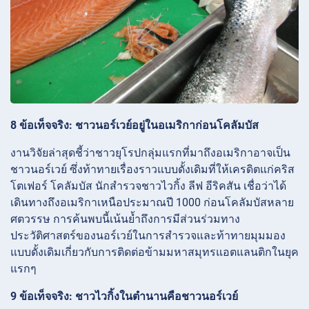
8 ข้อเท็จจริง: ชาวนอร์เวย์อยู่ในอเมริกาก่อนโคลัมบัส
งานวิจัยล่าสุดชี้ว่าชาวยุโรปกลุ่มแรกที่มาถึงอเมริกาอาจเป็น
ชาวนอร์เวย์ ซึ่งท้าทายเรื่องราวแบบดั้งเดิมที่ให้เครดิตแก่คริส
โตเฟอร์ โคลัมบัส นักสำรวจชาวไวกิ้ง ลีฟ อีริคสัน เชื่อว่าได้
เดินทางถึงอเมริกาเหนือประมาณปี 1000 ก่อนโคลัมบัสหลาย
ศตวรรษ การค้นพบนี้เน้นย้ำถึงการมีส่วนร่วมทาง
ประวัติศาสตร์ของนอร์เวย์ในการสำรวจและท้าทายมุมมอง
แบบดั้งเดิมเกี่ยวกับการติดต่อข้ามมหาสมุทรแอตแลนติกในยุค
แรกๆ
9 ข้อเท็จจริง: ชาวไวกิ้งในตำนานคือชาวนอร์เวย์