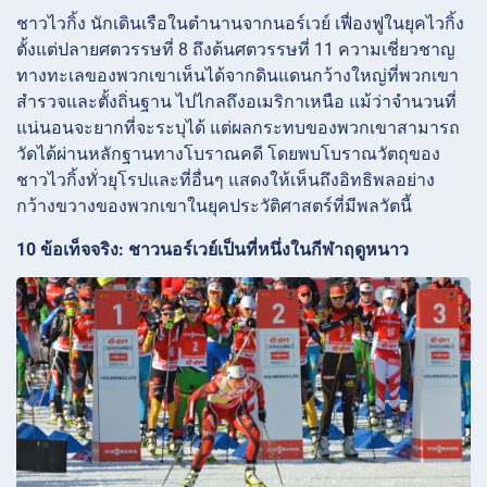
ชาวไวกิ้ง นักเดินเรือในตำนานจากนอร์เวย์ เฟื่องฟูในยุคไวกิ้ง
ตั้งแต่ปลายศตวรรษที่ 8 ถึงต้นศตวรรษที่ 11 ความเชี่ยวชาญ
ทางทะเลของพวกเขาเห็นได้จากดินแดนกว้างใหญ่ที่พวกเขา
สำรวจและตั้งถิ่นฐาน ไปไกลถึงอเมริกาเหนือ แม้ว่าจำนวนที่
แน่นอนจะยากที่จะระบุได้ แต่ผลกระทบของพวกเขาสามารถ
วัดได้ผ่านหลักฐานทางโบราณคดี โดยพบโบราณวัตถุของ
ชาวไวกิ้งทั่วยุโรปและที่อื่นๆ แสดงให้เห็นถึงอิทธิพลอย่าง
กว้างขวางของพวกเขาในยุคประวัติศาสตร์ที่มีพลวัตนี้
10 ข้อเท็จจริง: ชาวนอร์เวย์เป็นที่หนึ่งในกีฬาฤดูหนาว