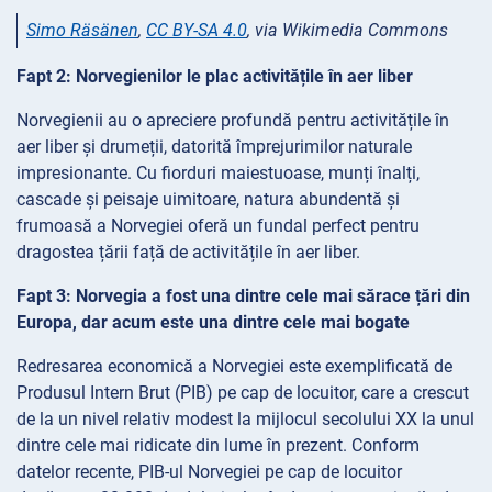
Simo Räsänen
,
CC BY-SA 4.0
, via Wikimedia Commons
Fapt 2: Norvegienilor le plac activitățile în aer liber
Norvegienii au o apreciere profundă pentru activitățile în
aer liber și drumeții, datorită împrejurimilor naturale
impresionante. Cu fiorduri maiestuoase, munți înalți,
cascade și peisaje uimitoare, natura abundentă și
frumoasă a Norvegiei oferă un fundal perfect pentru
dragostea țării față de activitățile în aer liber.
Fapt 3: Norvegia a fost una dintre cele mai sărace țări din
Europa, dar acum este una dintre cele mai bogate
Redresarea economică a Norvegiei este exemplificată de
Produsul Intern Brut (PIB) pe cap de locuitor, care a crescut
de la un nivel relativ modest la mijlocul secolului XX la unul
dintre cele mai ridicate din lume în prezent. Conform
datelor recente, PIB-ul Norvegiei pe cap de locuitor