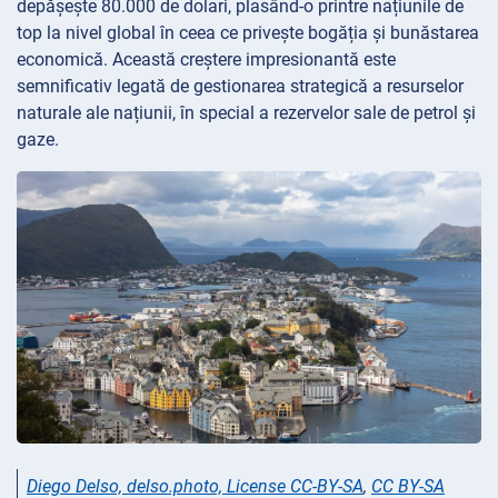
depășește 80.000 de dolari, plasând-o printre națiunile de
top la nivel global în ceea ce privește bogăția și bunăstarea
economică. Această creștere impresionantă este
semnificativ legată de gestionarea strategică a resurselor
naturale ale națiunii, în special a rezervelor sale de petrol și
gaze.
Diego Delso, delso.photo, License CC-BY-SA
,
CC BY-SA