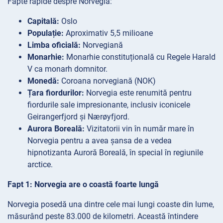
Fapte rapide despre Norvegia:
Capitală:
Oslo
Populație:
Aproximativ 5,5 milioane
Limba oficială:
Norvegiană
Monarhie:
Monarhie constituțională cu Regele Harald
V ca monarh domnitor.
Monedă:
Coroana norvegiană (NOK)
Țara fiordurilor:
Norvegia este renumită pentru
fiordurile sale impresionante, inclusiv iconicele
Geirangerfjord și Nærøyfjord.
Aurora Boreală:
Vizitatorii vin în număr mare în
Norvegia pentru a avea șansa de a vedea
hipnotizanta Auroră Boreală, în special în regiunile
arctice.
Fapt 1: Norvegia are o coastă foarte lungă
Norvegia posedă una dintre cele mai lungi coaste din lume,
măsurând peste 83.000 de kilometri. Această întindere