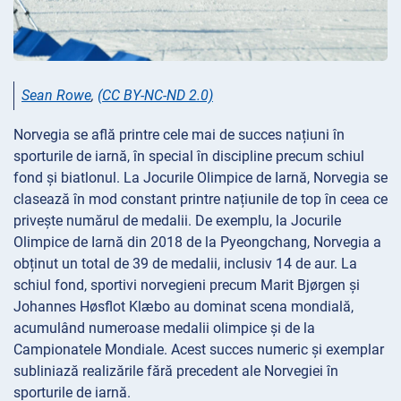
Sean Rowe
,
(CC BY-NC-ND 2.0)
Norvegia se află printre cele mai de succes națiuni în
sporturile de iarnă, în special în discipline precum schiul
fond și biatlonul. La Jocurile Olimpice de Iarnă, Norvegia se
clasează în mod constant printre națiunile de top în ceea ce
privește numărul de medalii. De exemplu, la Jocurile
Olimpice de Iarnă din 2018 de la Pyeongchang, Norvegia a
obținut un total de 39 de medalii, inclusiv 14 de aur. La
schiul fond, sportivi norvegieni precum Marit Bjørgen și
Johannes Høsflot Klæbo au dominat scena mondială,
acumulând numeroase medalii olimpice și de la
Campionatele Mondiale. Acest succes numeric și exemplar
subliniază realizările fără precedent ale Norvegiei în
sporturile de iarnă.