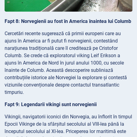
Fapt 8: Norvegienii au fost în America înaintea lui Columb
Cercetări recente sugerează că primii europeni care au
ajuns în America ar fi putut fi norvegienii, contestând
narațiunea tradițională care îl creditează pe Cristofor
Columb. Se crede că exploratorul viking Leif Erikson a
ajuns în America de Nord în jurul anului 1000, cu secole
înainte de Columb. Această descoperire subliniază
contribuțiile istorice ale Norvegiei la explorare și contestă
viziunile convenționale despre contactul transatlantic
timpuriu.
Fapt 9: Legendarii vikingi sunt norvegienii
Vikingii, navigatorii iconici din Norvegia, au înflorit în timpul
Epocii Vikinge de la sfârșitul secolului al VIII-lea până la
începutul secolului al XI-lea. Priceperea lor maritimă este