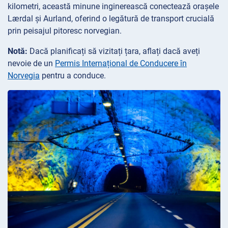
kilometri, această minune inginerească conectează orașele
Lærdal și Aurland, oferind o legătură de transport crucială
prin peisajul pitoresc norvegian.
Notă:
Dacă planificați să vizitați țara, aflați dacă aveți
nevoie de un
Permis Internațional de Conducere în
Norvegia
pentru a conduce.