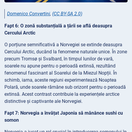
Domenico Convertini
,
(CC BY-SA 2.0)
Fapt 6: O zonă substanțială a țării se află deasupra
Cercului Arctic
O porțiune semnificativă a Norvegiei se extinde deasupra
Cercului Arctic, ducând la fenomene naturale unice. În zone
precum Tromsø și Svalbard, în timpul lunilor de vară,
soarele nu apune pentru o perioadă extinsă, rezultând
fenomenul fascinant al Soarelui de la Miezul Nopții. În
schimb, iarna, aceste regiuni experimentează Noaptea
Polară, unde soarele rămâne sub orizont pentru o perioadă
extinsă. Acest contrast contribuie la experiențele arctice
distinctive și captivante ale Norvegiei.
Fapt 7: Norvegia a învățat Japonia să mănânce sushi cu
somon
Norvegia a jucat un rol crucial în introducerea somonului în