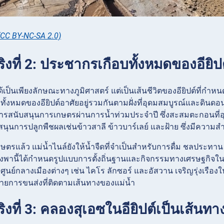
(CC BY-NC-SA 2.0)
ริงที่ 2: ประชากรเกือบทั้งหมดของอียิปต
ได้เป็นเพียงลักษณะทางภูมิศาสตร์ แต่เป็นเส้นชีวิตของอียิปต์ที
ั้งหมดของอียิปต์อาศัยอยู่รวมกันตามฝั่งที่อุดมสมบูรณ์และดิน
ารสนับสนุนการเกษตรผ่านการน้ำท่วมประจำปี ซึ่งสะสมตะกอนที่อุ
บสนุนการปลูกพืชผลเช่นข้าวสาลี ข้าวบาร์เลย์ และฝ้าย ซึ่งมีควา
รแล้ว แม่น้ำไนล์ยังให้น้ำจืดที่จำเป็นสำหรับการดื่ม ชลประทาน
พึ่งพานี้ได้กำหนดรูปแบบการตั้งถิ่นฐานและกิจกรรมทางเศรษฐกิจใ
ศูนย์กลางเมืองต่างๆ เช่น ไคโร ลักซอร์ และอัสวาน เจริญรุ่งเรื
่ายการขนส่งที่ติดตามเส้นทางของแม่น้ำ
ริงที่ 3: คลองสุเอซในอียิปต์เป็นเส้น