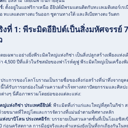
ัก:
อิสลาม โดยเฉพาะนิกายสุนนี
ร์:
ตั้งอยู่ในแอฟริกาเหนือ อียิปต์มีพรมแดนติดกับทะเลเมดิเตอร
นือ ทะเลแดงทางตะวันออก ซูดานทางใต้ และลิเบียทางตะวันตก
ริงที่ 1: พีระมิดอียิปต์เป็นสิ่งมหัศจรรย
ว
 โดยเฉพาะอย่างยิ่งพีระมิดใหญ่แห่งกิซ่า เป็นสิ่งปลูกสร้างเพียงแห
กว่า 4,500 ปีที่แล้วในรัชสมัยของฟาโรห์คูฟู พีระมิดใหญ่เป็นเครื่อ
 7 ประการของโลกโบราณเป็นรายชื่อของสิ่งก่อสร้างที่น่าทึ่งจากยุ
่านี้ได้รับการยกย่องในด้านความสำเร็จทางสถาปัตยกรรมและศิล
่างๆ นี่คือภาพรวมโดยย่อของแต่ละแห่ง:
หญ่แห่งกิซ่า ประเทศอียิปต์
: พีระมิดที่เก่าแก่และใหญ่ที่สุดในกิซ
ด้วยขนาดที่ใหญ่โตและการจัดวางที่แม่นยำตามทิศทางหลัก
ห่งบาบิโลน ประเทศอิรัก
: บรรยายเป็นสวนลาดชั้นที่เป็นโอเอซิสเขี
0 ก่อนคริสตกาล การมีอยู่จริงและตำแหน่งยังเป็นที่ถกเถียงกันในหม