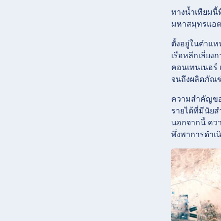
ทางน้ำเทียมน
มหาสมุทรแอตแ
ตั้งอยู่ในตำแ
เรือหลีกเลี่ย
คอนเทนเนอร์ เ
จนถึงผลิตภัณฑ์
ความสำคัญของ
รายได้ที่มีนั
นอกจากนี้ คว
พึ่งพาการดำเน