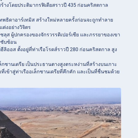
ั่ง สร้างโดยประติมากรฟิเดียสราวปี 435 ก่อนคริสตกาล
่เทพธิดาอาร์เทมิส สร้างใหม่หลายครั้งก่อนจะถูกทำลาย
แต่งอย่างวิจิตร
มาโซลุส ผู้ปกครองของจักรวรรดิเปอร์เซีย และภรรยาของเขา
่ซับซ้อน
ีลิออส ตั้งอยู่ที่ท่าเรือโรดส์ราวปี 280 ก่อนคริสตกาล สูง
อเล็กซานเดรีย เป็นประธานตางสูงตระหง่านที่สร้างบนเกาะ
้าสู่ท่าเรืออเล็กซานเดรียที่คึกคัก และเป็นที่ชื่นชมด้วย