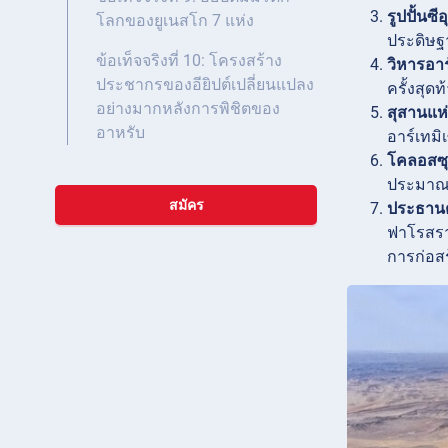
รูปปั้นซ
โลกของยูเนสโก 7 แห่ง
ประดิษฐา
ข้อเท็จจริงที่ 10: โครงสร้าง
วิหารอาร
ประชากรของอียิปต์เปลี่ยนแปลง
ครั้งสุด
อย่างมากหลังการพิชิตของ
สุสานแห่
อาหรับ
อาร์เทมิ
โคลอสซุ
ประมาณ 3
สมัคร
ประธานต
ฟาโรสราว
การก่อสร