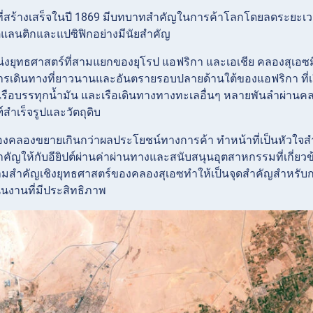
ี้ที่สร้างเสร็จในปี 1869 มีบทบาทสำคัญในการค้าโลกโดยลดระยะ
ลนติกและแปซิฟิกอย่างมีนัยสำคัญ
หน่งยุทธศาสตร์ที่สามแยกของยุโรป แอฟริกา และเอเชีย คลองสุเอ
งการเดินทางที่ยาวนานและอันตรายรอบปลายด้านใต้ของแอฟริกา ที่เรี
รือบรรทุกน้ำมัน และเรือเดินทางทางทะเลอื่นๆ หลายพันลำผ่านคลอ
สำเร็จรูปและวัตถุดิบ
คลองขยายเกินกว่าผลประโยชน์ทางการค้า ทำหน้าที่เป็นหัวใจสำ
ยสำคัญให้กับอียิปต์ผ่านค่าผ่านทางและสนับสนุนอุตสาหกรรมที่เก
ามสำคัญเชิงยุทธศาสตร์ของคลองสุเอซทำให้เป็นจุดสำคัญสำหรับ
ินงานที่มีประสิทธิภาพ