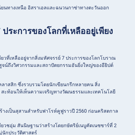
์เรเนียนทางเหนือ อิสราเอลและฉนวนกาซ่าทางตะวันออก
์ 7 ประการของโลกที่เหลืออยู่เพียง
่งเดียวที่เหลืออยู่จากสิ่งมหัศจรรย์ 7 ประการของโลกโบราณ
งพิสูจน์ถึงวิศวกรรมและสถาปัตยกรรมอันยิ่งใหญ่ของอียิปต์
คคลาสสิก ซึ่งรวบรวมโดยนักเขียนกรีกหลายคน สิ่ง
ปะ สะท้อนให้เห็นความเจริญทางวัฒนธรรมและเทคโนโลยี
่า สร้างเป็นสุสานสำหรับฟาโรห์คูฟูราวปี 2560 ก่อนคริสตกาล
ยวชอุ่ม สันนิษฐานว่าสร้างโดยกษัตริย์เนบูคัดเนซซาร์ที่ 2
ู่นักประวัติศาสตร์