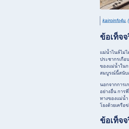
kairoinfo4u
,
ข้อเท็จจ
แม่น้ำไนล์ไม่
ประชากรเกือบท
ของแม่น้ำในก
สมบูรณ์นี้สนั
นอกจากการเกษต
อย่างอื่น การ
ทางของแม่น้ำ 
โยงด้วยเครือข
ข้อเท็จจ