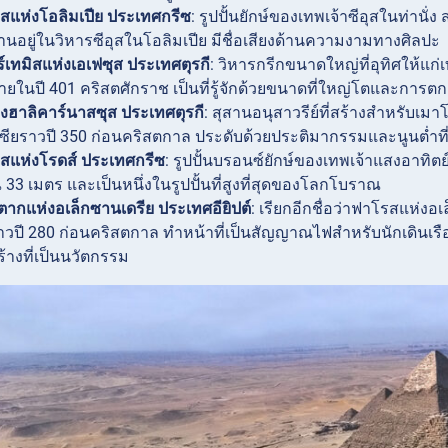
ีอุสแห่งโอลิมเปีย ประเทศกรีซ
: รูปปั้นยักษ์ของเทพเจ้าซีอุสในท่าน
นอยู่ในวิหารซีอุสในโอลิมเปีย มีชื่อเสียงด้านความงามทางศิลปะ
์เทมิสแห่งเอเฟซุส ประเทศตุรกี
: วิหารกรีกขนาดใหญ่ที่อุทิศให้แก
ท้ายในปี 401 คริสตศักราช เป็นที่รู้จักด้วยขนาดที่ใหญ่โตและการตก
งฮาลิคาร์นาสซุส ประเทศตุรกี
: สุสานอนุสาวรีย์ที่สร้างสำหรับเ
เซียราวปี 350 ก่อนคริสตกาล ประดับด้วยประติมากรรมและนูนต่ำที
สแห่งโรดส์ ประเทศกรีซ
: รูปปั้นบรอนซ์ยักษ์ของเทพเจ้าแสงอาทิตย์ฮ
3 เมตร และเป็นหนึ่งในรูปปั้นที่สูงที่สุดของโลกโบราณ
ากแห่งอเล็กซานเดรีย ประเทศอียิปต์
: เรียกอีกชื่อว่าฟาโรสแห่ง
ปี 280 ก่อนคริสตกาล ทำหน้าที่เป็นสัญญาณไฟสำหรับนักเดินเรือที่เข
้างที่เป็นนวัตกรรม