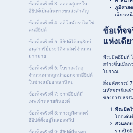
ศาสนาหล
ข้อเท็จจริงที่ 3: คลองสุเอซใน
ภูมิศาสต
อียิปต์เป็นเส้นทางขนส่งสำคัญ
เฉียงเห
ข้อเท็จจริงที่ 4: คลีโอพัตราไม่ใช่
ข้อเท็จจ
คนอียิปต์
แห่งเดีย
ข้อเท็จจริงที่ 5: อียิปต์ได้อนุรักษ์
อนุสาวรีย์ประวัติศาสตร์จำนวน
มากมาย
พีระมิดอียิปต์
สร้างขึ้นเมื่อ
ข้อเท็จจริงที่ 6: โบราณวัตถุ
โบราณ
จำนวนมากถูกนำออกจากอียิปต์
ในช่วงสมัยอาณานิคม
สิ่งมหัศจรรย์
มหัศจรรย์เหล
ข้อเท็จจริงที่ 7: ชาวอียิปต์มี
ของอารยธรรมต
เทพเจ้าหลายพันองค์
พีระมิดใ
ข้อเท็จจริงที่ 8: ทางภูมิศาสตร์
โดดเด่น
อียิปต์ตั้งอยู่ในสองทวีป
สวนลอยแ
ราวปี 60
ข้อเท็จจริงที่ 9: อียิปต์มีมรดก