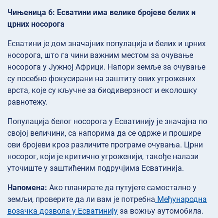
Чињеница 6: Есватини има велике бројеве белих и
црних носорога
Есватини је дом значајних популација и белих и црних
носорога, што га чини важним местом за очување
носорога у Јужној Африци. Напори земље за очување
су посебно фокусирани на заштиту ових угрожених
врста, које су кључне за биодиверзност и еколошку
равнотежу.
Популација белог носорога у Есватинију је значајна по
својој величини, са напорима да се одрже и прошире
ови бројеви кроз различите програме очувања. Црни
носорог, који је критично угроженији, такође налази
уточиште у заштићеним подручјима Есватинија.
Напомена:
Ако планирате да путујете самостално у
земљи, проверите да ли вам је потребна
Међународна
возачка дозвола у Есватинију
за вожњу аутомобила.