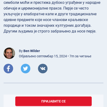
симболи моћи и престижа дубоко уграђени у народне
обичаје и церемонијалне праксе. Перје се често
укључује у елаборатне капе и друге традиционалне
одевне предмете које носе чланови краљевске
породице и током значајних културних догађаја.
Другим људима је строго забрањено да носе перје.
By
Ben Wilder
Објављено септембар 15, 2024 • 7m за читање
ПРИЈАВИТЕ СЕ