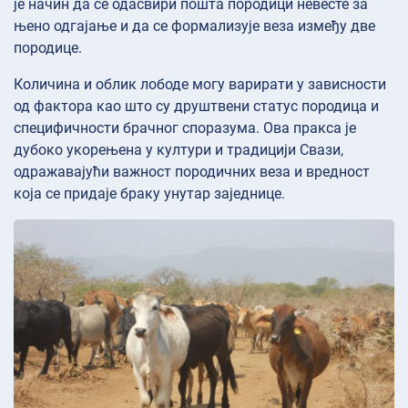
је начин да се одасвири пошта породици невесте за
њено одгајање и да се формализује веза између две
породице.
Количина и облик лободе могу варирати у зависности
од фактора као што су друштвени статус породица и
специфичности брачног споразума. Ова пракса је
дубоко укорењена у култури и традицији Свази,
одражавајући важност породичних веза и вредност
која се придаје браку унутар заједнице.