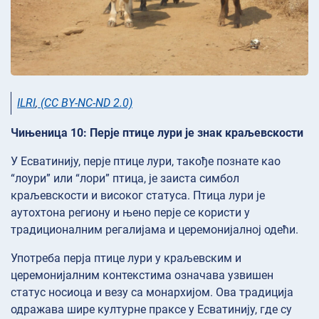
ILRI
,
(CC BY-NC-ND 2.0)
Чињеница 10: Перје птице лури је знак краљевскости
У Есватинију, перје птице лури, такође познате као
“лоури” или “лори” птица, је заиста симбол
краљевскости и високог статуса. Птица лури је
аутохтона региону и њено перје се користи у
традиционалним регалијама и церемонијалној одећи.
Употреба перја птице лури у краљевским и
церемонијалним контекстима означава узвишен
статус носиоца и везу са монархијом. Ова традиција
одражава шире културне праксе у Есватинију, где су