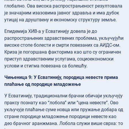
глобално. Ова висока распрострањеност резултовала
је значајним изазовима јавног здравља и има дубок
утицај на друштвену и економску структуру земље.
Епидемија ХИВ-а у Есватинију довела је до
распрострањених здравствених проблема, укључујући
високе стопе болести и смрти повезаних са АИДС-ом.
Криза је погоршана факторима као што су ограничен
приступ здравственим услугама, социоекономски
услови и стигма повезана са болешћу.
Чињеница 9: У Есватинију, породица невесте прима
плаћање од породице младожење
У Есватинију, традиционални брачни обичаји укључују
праксу познату као “лобола” или “цена невесте”. Ово
укључује плаћање суме новца или пружање добара од
стране породице младожење породици невесте као
део брачног аранжмана. Лобола служи више сврха: то