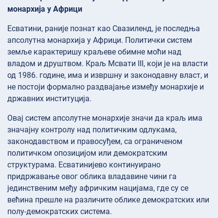
монархија у Африци
Есватини, раније познат као Свазиленд, је последња
апсолутна монархија у Африци. Политички систем
земље карактеришу краљеве обимне моћи над
владом и друштвом. Краљ Мсвати III, који је на власти
од 1986. године, има и извршну и законодавну власт, и
не постоји формално раздвајање између монархије и
државних институција.
Овај систем апсолутне монархије значи да краљ има
значајну контролу над политичким одлукама,
законодавством и правосуђем, са ограниченом
политичком опозицијом или демократским
структурама. Есватинијево континуирано
придржавање овог облика владавине чини га
јединственим међу афричким нацијама, где су се
већина прешле на различите облике демократских или
полу-демократских система.