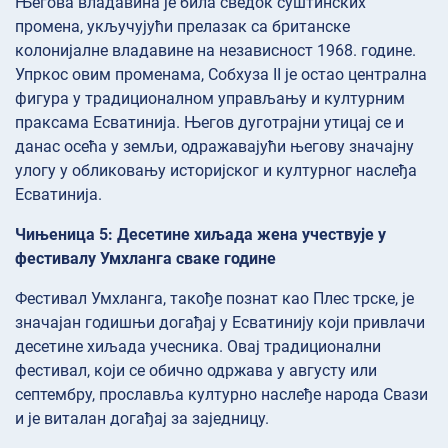
Његова владавина је била сведок суштинских
промена, укључујући прелазак са британске
колонијалне владавине на независност 1968. године.
Упркос овим променама, Собхуза II је остао централна
фигура у традиционалном управљању и културним
праксама Есватинија. Његов дуготрајни утицај се и
данас осећа у земљи, одражавајући његову значајну
улогу у обликовању историјског и културног наслеђа
Есватинија.
Чињеница 5: Десетине хиљада жена учествује у
фестивалу Умхланга сваке године
Фестивал Умхланга, такође познат као Плес трске, је
значајан годишњи догађај у Есватинију који привлачи
десетине хиљада учесника. Овај традиционални
фестивал, који се обично одржава у августу или
септембру, прославља културно наслеђе народа Свази
и је виталан догађај за заједницу.