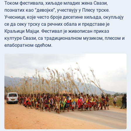
Током фестивала, хиљаде младих жена Свази,
познатих као “девојке”, учествују у Плесу трске.
Учеснице, које често броје десетине хиљада, окупљају
се да секу трску са речних обала и представе је
Краљици Мајци. Фестивал је живописан приказ
културе Свази, са традиционалном музиком, плесом и
елаборатном одећом.