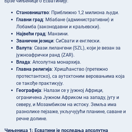
Брзе чињенице о Есватинију:
Становништво
: Приближно 1,2 милиона људи.
Главни град
: Мбабане (административни) и
Лобамба (законодавни и краљевски).
Највећи град
: Манзини.
Званични језици
: СиСвати и енглески.
Валута
: Свази лилангени (SZL), који је везан за
јужноафрички ранд (ZAR).
Влада
: Апсолутна монархија.
Главна религија
: Хришћанство (претежно
протестантско), са аутохтоним веровањима која
се такође практикују.
Географија
: Налази се у јужној Африци,
ограничена Јужном Африком на западу, југу и
северу, и Мозамбиком на истоку. Земља има
разнолике пејзаже, укључујући планине, саване и
речне долине.
Чињеница 1: Есватини је последња апсолутна