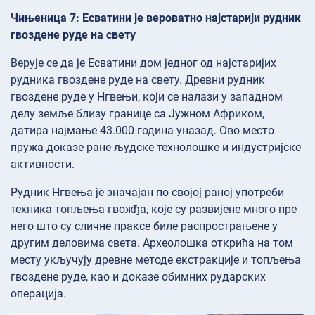
Чињеница 7: Есватини је вероватно најстарији рудник
гвоздене руде на свету
Верује се да је Есватини дом једног од најстаријих
рудника гвоздене руде на свету. Древни рудник
гвоздене руде у Нгвењи, који се налази у западном
делу земље близу границе са Јужном Африком,
датира најмање 43.000 година уназад. Ово место
пружа доказе ране људске технолошке и индустријске
активности.
Рудник Нгвења је значајан по својој раној употреби
техника топљења гвожђа, које су развијене много пре
него што су сличне праксе биле распрострањене у
другим деловима света. Археолошка открића на том
месту укључују древне методе екстракције и топљења
гвоздене руде, као и доказе обимних рударских
операција.