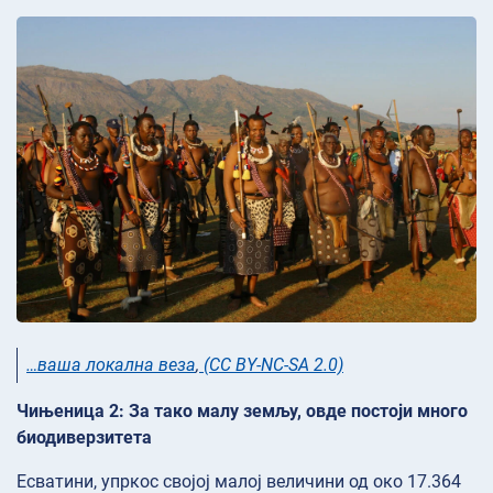
…ваша локална веза
,
(CC BY-NC-SA 2.0)
Чињеница 2: За тако малу земљу, овде постоји много
биодиверзитета
Есватини, упркос својој малој величини од око 17.364