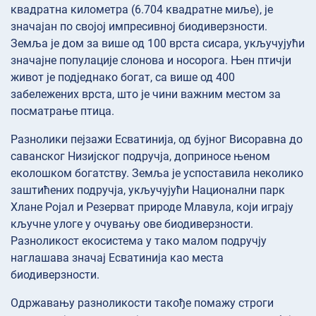
квадратна километра (6.704 квадратне миље), је
значајан по својој импресивној биодиверзности.
Земља је дом за више од 100 врста сисара, укључујући
значајне популације слонова и носорога. Њен птичји
живот је подједнако богат, са више од 400
забележених врста, што је чини важним местом за
посматрање птица.
Разнолики пејзажи Есватинија, од бујног Висоравна до
саванског Низијског подручја, доприносе њеном
еколошком богатству. Земља је успоставила неколико
заштићених подручја, укључујући Национални парк
Хлане Ројал и Резерват природе Млавула, који играју
кључне улоге у очувању ове биодиверзности.
Разноликост екосистема у тако малом подручју
наглашава значај Есватинија као места
биодиверзности.
Одржавању разноликости такође помажу строги