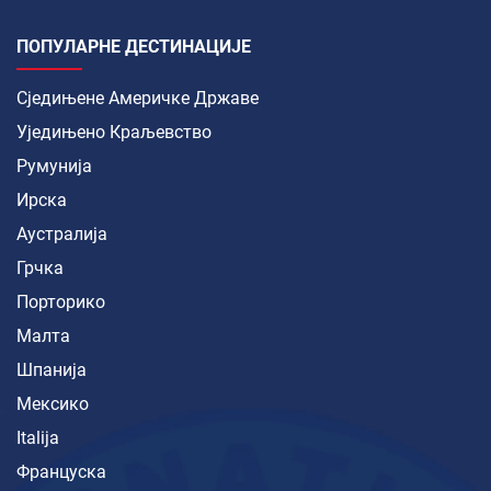
ПОПУЛАРНЕ ДЕСТИНАЦИЈЕ
Сједињене Америчке Државе
Уједињено Краљевство
Румунија
Ирска
Аустралија
Грчка
Порторико
Малта
Шпанија
Мексико
Italija
Француска