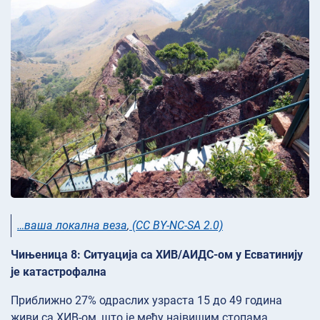
…ваша локална веза
,
(CC BY-NC-SA 2.0)
Чињеница 8: Ситуација са ХИВ/АИДС-ом у Есватинију
је катастрофална
Приближно 27% одраслих узраста 15 до 49 година
живи са ХИВ-ом, што је међу највишим стопама