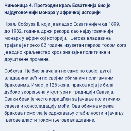
Чињеница 4: Претходни краљ Есватинија био је
најдуговечнији монарх у афричкој историји
Краљ Собхуза II, који је владао Есватинијем од 1899.
до 1982. године, држи рекорд као најдуговечнији
монарх у афричкој историји. Његова владавина
трајала је преко 82 године, изузетан период током кога
је водио краљевство кроз значајне политичке и
друштвене промене.
Собхуза II је био значајан не само по својој дугој
владавини већ и по својим обимним полигамним
браковима. Имао је 125 жена, пракса која је била
дубоко укорењена у култури и традицији Свазија.
Сваки брак је често коришћен за јачање политичких
савеза и консолидацију моћи. Ова обимна мрежа
бракова помогла је одржавању стабилности и јачању
његове власти током његове владавине.