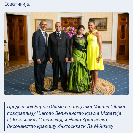
Есватинија.
Председник Барак Обама и прва дама Мишел Обама
поздрављају Његово Величанство краља Мсватија
III, Краљевину Свазиленд, и Њено Краљевско
Височанство краљицу Инкхосикати Ла Мбикизу