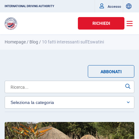
Accesso
INTERNATIONAL DRIVING AUTHORITY
RICHIEDI
Homepage
/
Blog
/
10 fatti interessanti sull'Eswatini
ABBONATI