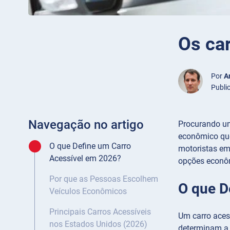
Os ca
Por
A
Publi
Navegação no artigo
Procurando um
econômico que
O que Define um Carro
motoristas em
Acessível em 2026?
opções econôm
Por que as Pessoas Escolhem
O que D
Veículos Econômicos
Principais Carros Acessíveis
Um carro acess
nos Estados Unidos (2026)
determinam a 