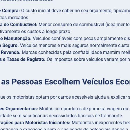
e Compra:
O custo inicial deve caber no seu orçamento, tipica
 dos mercados
ia de Combustível:
Menor consumo de combustível (idealmente 5
ativamente os custos a longo prazo
de Manutenção:
Veículos confiáveis com peças amplamente dis
e Seguro:
Veículos menores e mais seguros normalmente cust
e Revenda:
Marcas conhecidas pela confiabilidade mantêm melh
 e Taxas de Registro:
Os impostos sobre veículos variam por r
 as Pessoas Escolhem Veículos Ec
que os motoristas optam por carros acessíveis ajuda a explicar
ões Orçamentárias:
Muitos compradores de primeira viagem ou 
lidade sem sacrificar as necessidades básicas de transporte
ações para Motoristas Iniciantes:
Motoristas inexperientes fr
onfiança e experiência sem a ansiedade de potenciais danos a