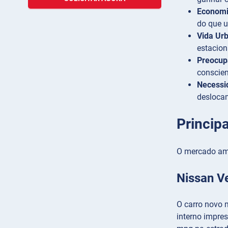
Economi
do que u
Vida Ur
estacion
Preocup
conscie
Necessi
deslocam
Princip
O mercado ame
Nissan V
O carro novo 
interno impre