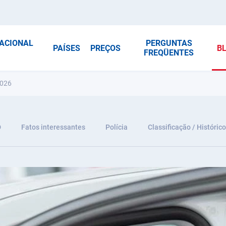
NACIONAL
PERGUNTAS
PAÍSES
PREÇOS
B
FREQÜENTES
2026
D
Fatos interessantes
Polícia
Classificação / Histórico