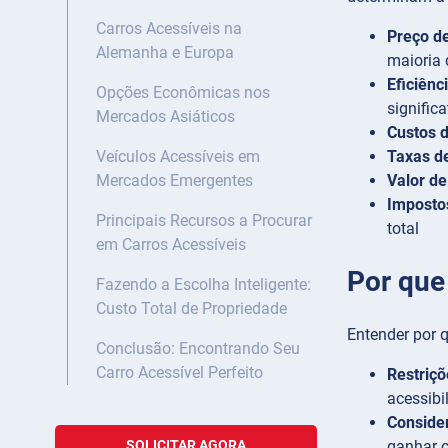
Carros Acessíveis na
Preço d
Alemanha e Europa
maioria
Eficiênc
Opções Econômicas nos
signific
Mercados Asiáticos
Custos 
Taxas d
Veículos Acessíveis em
Valor d
Mercados Emergentes
Impostos
Principais Recursos a Procurar
total
em Carros Acessíveis
Por que
Fazendo a Escolha Inteligente:
Custo Total de Propriedade
Entender por 
Conclusão: Encontrando Seu
Carro Acessível Perfeito
Restriç
acessibi
Consider
ganhar c
SOLICITAR AGORA