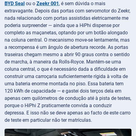
BYD Seal
ou o
Zeekr 001
, é sem dúvida o mais
extravagante. Depois das portas com servomotor do Zeekr,
nada relacionado com portas assistidas eletricamente me
poderia surpreender — ainda que a HiPhi dispense por
completo as maçanetas, optando por um botão alongado
na coluna central. O mecanismo move-se lentamente, mas
a recompensa é um ângulo de abertura recorde. As portas
traseiras chegam mesmo a abrir 90 graus contra o sentido
de marcha, à maneira da Rolls-Royce. Mantém-se uma
coluna central, o que é necessário dada a dificuldade em
construir uma carroçaria suficientemente rígida à volta de
uma bateria enorme montada no piso. Essa bateria tem
120 kWh de capacidade — e gastei dois terços dela em
apenas cem quilómetros de condução até à pista de testes,
porque o HiPhi Z praticamente convida a conduzir
depressa. E isso não se deve apenas ao facto de este carro
de teste em particular não ter matrículas.