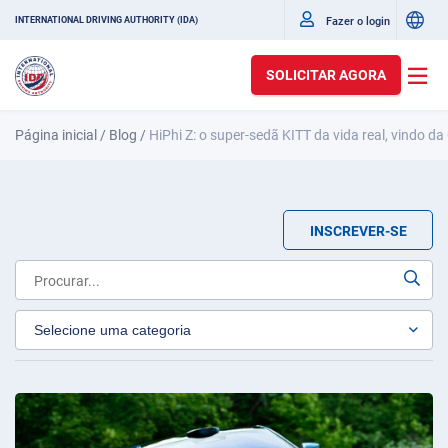
Fazer o login
INTERNATIONAL DRIVING AUTHORITY (IDA)
SOLICITAR AGORA
Página inicial
/
Blog
/
HiPhi Z: o super-sedã KITT da vida real, vindo da
INSCREVER-SE