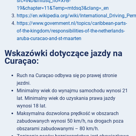
src=IND&mtdsq_no=XI-B-
19&chapter=11&Temp=mtdsq3&clang=_en
https://en.wikipedia.org/wiki/International_Driving_Per
https://www.government.nl/topics/caribbean-parts-
of-the-kingdom/responsibilities-of-the-netherlands-
aruba-curacao-and-st-maarten
Wskazówki dotyczące jazdy na
Curaçao:
Ruch na Curaçao odbywa się po prawej stronie
jezdni.
Minimalny wiek do wynajmu samochodu wynosi 21
lat. Minimalny wiek do uzyskania prawa jazdy
wynosi 18 lat.
Maksymalna dozwolona prędkość w obszarach
zabudowanych wynosi 50 km/h, na drogach poza
obszarami zabudowanymi – 80 km/h.