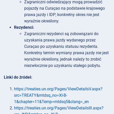
Zagraniczni odwiedzający mogą prowadzić
pojazdy na Curaçao na podstawie krajowego
prawa jazdy i IDP; konkretny okres nie jest
wyraźnie określony.
Rezydenci:
Zagraniczni rezydenci są zobowiązani do
uzyskania prawa jazdy wydanego przez
Curaçao po uzyskaniu statusu rezydenta.
Konkretny termin wymiany prawa jazdy nie jest
wyraźnie określony, jednak należy to zrobić
niezwłocznie po uzyskaniu stałego pobytu.
Linki do źródeł:
https://treaties.un.org/Pages/ViewDetailsV.aspx?
src=TREATY&mtdsq_no=XI-B-
1&chapter=11&Temp=mtdsq5&clang=_en
https://treaties.un.org/Pages/ViewDetailsIII.aspx?