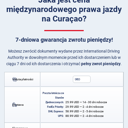
międzynarodowego prawa jazdy
na Curaçao?
7-dniowa gwarancja zwrotu pieniędzy!
Możesz zwrócić dokumenty wydane przez International Driving
Authority w dowolnym momencie przed ich dostarczeniem lub w
ciągu 7 dni od ich dostarczenia i otrzymać
pełny zwrot pieniędzy
.
Waluta płatności
USD
Poczta lotnicza ze
Stanów
25.99
USD
— 14 - 30 dni robocze
Zjednoczonych:
Dostawa
29.99
USD
— 2 - 4 dni robocze
FedEx Priority:
58.99
USD
— 2 - 5 dni robocze
DHL Express:
88.99
USD
— 2 - 4 dni robocze
UPS: