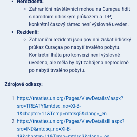
Nerezidenti:
Zahraniční návštěvníci mohou na Curaçau řídit
s národním řidičským průkazem a IDP;
konkrétní časový rámec není výslovně uveden.
Rezidenti:
Zahraniční rezidenti jsou povinni získat řidičský
průkaz Curaçaa po nabytí trvalého pobytu.
Konkrétní lhůta pro konverzi není výslovně
uvedena, ale měla by být zahájena neprodleně
po nabytí trvalého pobytu.
Zdrojové odkazy:
https://treaties.un.org/Pages/ViewDetailsV.aspx?
src=TREATY&mtdsq_no=XI-B-
1&chapter=11&Temp=mtdsq5&clang=_en
https://treaties.un.org/Pages/ViewDetailsIII.aspx?
src=IND&mtdsq_no=XI-B-
19&chapter=11&Temp=mtdsq3&clang=_en