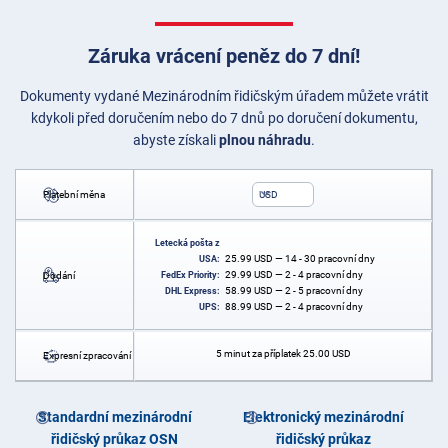
Záruka vrácení peněz do 7 dní!
Dokumenty vydané Mezinárodním řidičským úřadem můžete vrátit
kdykoli před doručením nebo do 7 dnů po doručení dokumentu,
abyste získali
plnou náhradu
.
Platební měna
USD
Letecká pošta z
25.99
USD
— 14 - 30 pracovní dny
USA:
29.99
USD
— 2 - 4 pracovní dny
Dodání
FedEx Priority:
58.99
USD
— 2 - 5 pracovní dny
DHL Express:
88.99
USD
— 2 - 4 pracovní dny
UPS:
5 minut za příplatek
25.00
USD
Expresní zpracování
Standardní mezinárodní
Elektronický mezinárodní
řidičský průkaz OSN
řidičský průkaz