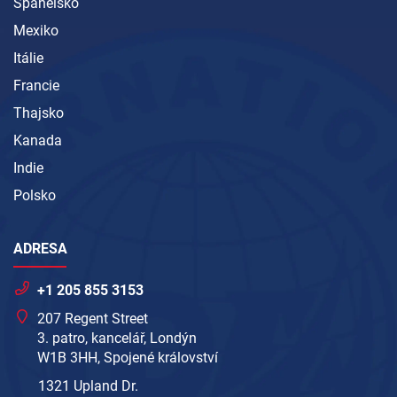
Španělsko
Mexiko
Itálie
Francie
Thajsko
Kanada
Indie
Polsko
ADRESA
+1 205 855 3153
207 Regent Street
3. patro, kancelář, Londýn
W1B 3HH, Spojené království
1321 Upland Dr.