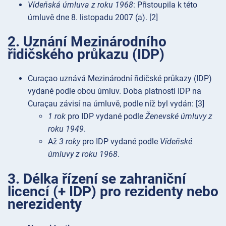
Vídeňská úmluva z roku 1968
: Přistoupila k této
úmluvě dne 8. listopadu 2007 (a). [2]
2. Uznání Mezinárodního
řidičského průkazu (IDP)
Curaçao uznává Mezinárodní řidičské průkazy (IDP)
vydané podle obou úmluv. Doba platnosti IDP na
Curaçau závisí na úmluvě, podle níž byl vydán: [3]
1 rok
pro IDP vydané podle
Ženevské úmluvy z
roku 1949
.
Až
3 roky
pro IDP vydané podle
Vídeňské
úmluvy z roku 1968
.
3. Délka řízení se zahraniční
licencí (+ IDP) pro rezidenty nebo
nerezidenty