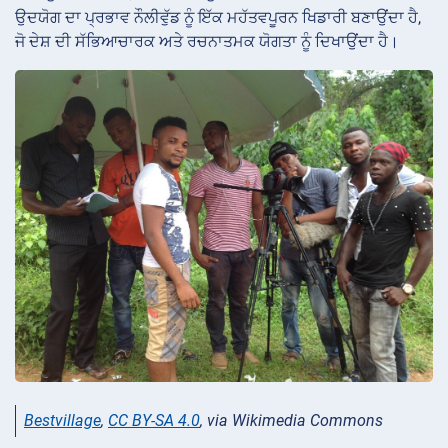
ਉਦਯੋਗ ਦਾ ਪ੍ਰਭਾਵ ਨੌਲੀਵੁੱਡ ਨੂੰ ਇੱਕ ਮਹੱਤਵਪੂਰਨ ਖਿਡਾਰੀ ਬਣਾਉਂਦਾ ਹੈ,
ਜੋ ਦੇਸ਼ ਦੀ ਸੱਭਿਆਚਾਰਕ ਅਤੇ ਰਚਨਾਤਮਕ ਯੋਗਤਾ ਨੂੰ ਦਿਖਾਉਂਦਾ ਹੈ।
Bestvillage
,
CC BY-SA 4.0
, via Wikimedia Commons