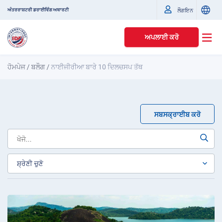
ਅੰਤਰਰਾਸ਼ਟਰੀ ਡਰਾਈਵਿੰਗ ਅਥਾਰਟੀ
ਲੌਗਇਨ
ਅਪਲਾਈ ਕਰੋ
ਹੋਮਪੇਜ
/
ਬਲੌਗ
/
ਨਾਈਜੀਰੀਆ ਬਾਰੇ 10 ਦਿਲਚਸਪ ਤੱਥ
ਸਬਸਕ੍ਰਾਈਬ ਕਰੋ