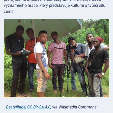
významného hráče, který představuje kulturní a tvůrčí sílu
země.
Bestvillage
,
CC BY-SA 4.0
, via Wikimedia Commons