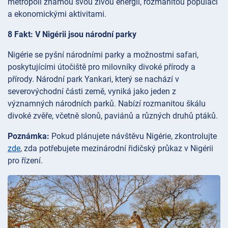
metropolí známou svou živou energií, rozmanitou populací
a ekonomickými aktivitami.
8 Fakt: V Nigérii jsou národní parky
Nigérie se pyšní národními parky a možnostmi safari,
poskytujícími útočiště pro milovníky divoké přírody a
přírody. Národní park Yankari, který se nachází v
severovýchodní části země, vyniká jako jeden z
významných národních parků. Nabízí rozmanitou škálu
divoké zvěře, včetně slonů, paviánů a různých druhů ptáků.
Poznámka:
Pokud plánujete návštěvu Nigérie, zkontrolujte
zde
, zda potřebujete mezinárodní řidičský průkaz v Nigérii
pro řízení.