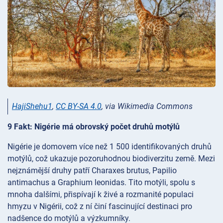
HajiShehu1
,
CC BY-SA 4.0
, via Wikimedia Commons
9 Fakt: Nigérie má obrovský počet druhů motýlů
Nigérie je domovem více než 1 500 identifikovaných druhů
motýlů, což ukazuje pozoruhodnou biodiverzitu země. Mezi
nejznámější druhy patří Charaxes brutus, Papilio
antimachus a Graphium leonidas. Tito motýli, spolu s
mnoha dalšími, přispívají k živé a rozmanité populaci
hmyzu v Nigérii, což z ní činí fascinující destinaci pro
nadšence do motýlů a výzkumníky.