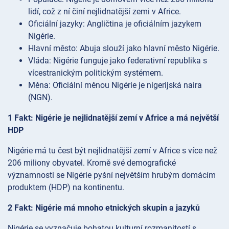
lidí, což z ní činí nejlidnatější zemi v Africe.
Oficiální jazyky: Angličtina je oficiálním jazykem
Nigérie.
Hlavní město: Abuja slouží jako hlavní město Nigérie.
Vláda: Nigérie funguje jako federativní republika s
vícestranickým politickým systémem.
Měna: Oficiální měnou Nigérie je nigerijská naira
(NGN).
1 Fakt: Nigérie je nejlidnatější zemí v Africe a má největší
HDP
Nigérie má tu čest být nejlidnatější zemí v Africe s více než
206 miliony obyvatel. Kromě své demografické
významnosti se Nigérie pyšní největším hrubým domácím
produktem (HDP) na kontinentu.
2 Fakt: Nigérie má mnoho etnických skupin a jazyků
Nigérie se vyznačuje bohatou kulturní rozmanitostí s