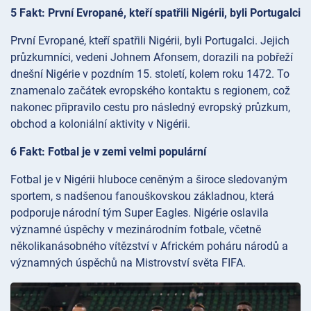
5 Fakt: První Evropané, kteří spatřili Nigérii, byli Portugalci
První Evropané, kteří spatřili Nigérii, byli Portugalci. Jejich
průzkumníci, vedeni Johnem Afonsem, dorazili na pobřeží
dnešní Nigérie v pozdním 15. století, kolem roku 1472. To
znamenalo začátek evropského kontaktu s regionem, což
nakonec připravilo cestu pro následný evropský průzkum,
obchod a koloniální aktivity v Nigérii.
6 Fakt: Fotbal je v zemi velmi populární
Fotbal je v Nigérii hluboce ceněným a široce sledovaným
sportem, s nadšenou fanouškovskou základnou, která
podporuje národní tým Super Eagles. Nigérie oslavila
významné úspěchy v mezinárodním fotbale, včetně
několikanásobného vítězství v Africkém poháru národů a
významných úspěchů na Mistrovství světa FIFA.