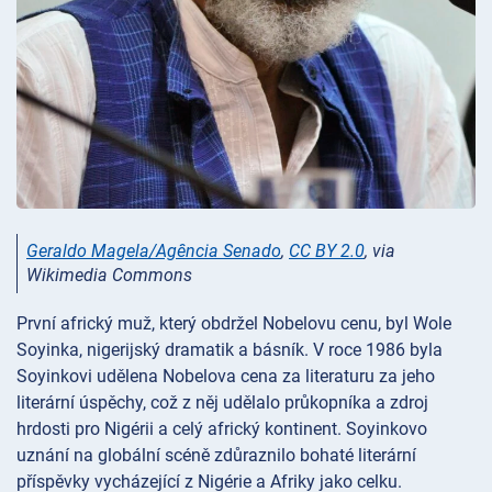
Geraldo Magela/Agência Senado
,
CC BY 2.0
, via
Wikimedia Commons
První africký muž, který obdržel Nobelovu cenu, byl Wole
Soyinka, nigerijský dramatik a básník. V roce 1986 byla
Soyinkovi udělena Nobelova cena za literaturu za jeho
literární úspěchy, což z něj udělalo průkopníka a zdroj
hrdosti pro Nigérii a celý africký kontinent. Soyinkovo
uznání na globální scéně zdůraznilo bohaté literární
příspěvky vycházející z Nigérie a Afriky jako celku.