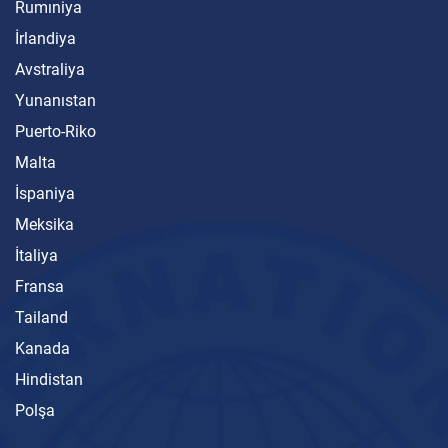
Rumıniya
İrlandiya
Avstraliya
Yunanıstan
Puerto-Riko
Malta
İspaniya
Meksika
İtaliya
Fransa
Tailand
Kanada
Hindistan
Polşa