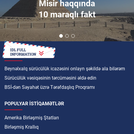
Misir haqqında
10 maraqlı fakt
NECƏ
Beynəlxalq sürücülük icazəsini onlayn şəkildə ala bilərəm
Sürücülük vəsiqəsinin tərcüməsini əldə edin
BSİ-dən Səyahət üzrə Tərəfdaşlıq Proqramı
POPULYAR ISTIQAMƏTLƏR
Amerika Birləşmiş Ştatları
Birləşmiş Krallıq