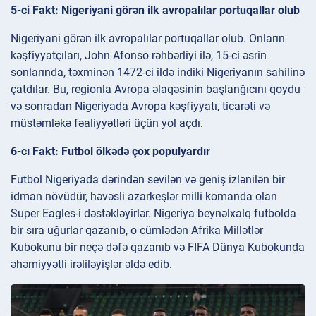
5-ci Fakt: Nigeriyani görən ilk avropalılar portuqallar olub
Nigeriyani görən ilk avropalılar portuqallar olub. Onların
kəşfiyyatçıları, John Afonso rəhbərliyi ilə, 15-ci əsrin
sonlarında, təxminən 1472-ci ildə indiki Nigeriyanın sahilinə
çatdılar. Bu, regionla Avropa əlaqəsinin başlanğıcını qoydu
və sonradan Nigeriyada Avropa kəşfiyyatı, ticarəti və
müstəmləkə fəaliyyətləri üçün yol açdı.
6-cı Fakt: Futbol ölkədə çox populyardır
Futbol Nigeriyada dərindən sevilən və geniş izlənilən bir
idman növüdür, həvəsli azarkeşlər milli komanda olan
Super Eagles-i dəstəkləyirlər. Nigeriya beynəlxalq futbolda
bir sıra uğurlar qazanıb, o cümlədən Afrika Millətlər
Kubokunu bir neçə dəfə qazanıb və FIFA Dünya Kubokunda
əhəmiyyətli irəliləyişlər əldə edib.