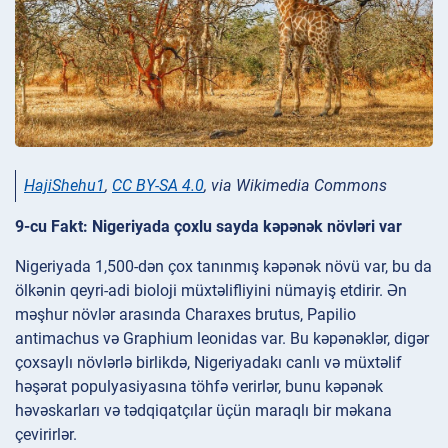
HajiShehu1
,
CC BY-SA 4.0
, via Wikimedia Commons
9-cu Fakt: Nigeriyada çoxlu sayda kəpənək növləri var
Nigeriyada 1,500-dən çox tanınmış kəpənək növü var, bu da
ölkənin qeyri-adi bioloji müxtəlifliyini nümayiş etdirir. Ən
məşhur növlər arasında Charaxes brutus, Papilio
antimachus və Graphium leonidas var. Bu kəpənəklər, digər
çoxsaylı növlərlə birlikdə, Nigeriyadakı canlı və müxtəlif
həşərat populyasiyasına töhfə verirlər, bunu kəpənək
həvəskarları və tədqiqatçılar üçün maraqlı bir məkana
çevirirlər.