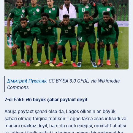
Дмитрий Пукалик
, CC BY-SA 3.0 GFDL, via Wikimedia
Commons
7-ci Fakt: Ən böyük şəhər paytaxt deyil
Abuja paytaxt şəhəri olsa da, Lagos ölkənin ən böyük
şəhəri olmaq fərqinə malikdir. Lagos təkcə əsas iqtisadi və
mədəni mərkəz deyil, həm də canlı enerjisi, müxtəlif əhalisi
və iqtisadi fəaliyyətləri ilə tanınan qaynar bir metropoldur.