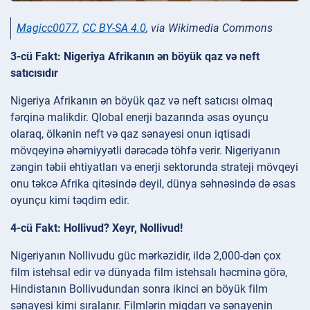
Magicc0077
,
CC BY-SA 4.0
, via Wikimedia Commons
3-cü Fakt: Nigeriya Afrikanın ən böyük qaz və neft
satıcısıdır
Nigeriya Afrikanın ən böyük qaz və neft satıcısı olmaq
fərqinə malikdir. Qlobal enerji bazarında əsas oyunçu
olaraq, ölkənin neft və qaz sənayesi onun iqtisadi
mövqeyinə əhəmiyyətli dərəcədə töhfə verir. Nigeriyanın
zəngin təbii ehtiyatları və enerji sektorunda strateji mövqeyi
onu təkcə Afrika qitəsində deyil, dünya səhnəsində də əsas
oyunçu kimi təqdim edir.
4-cü Fakt: Hollivud? Xeyr, Nollivud!
Nigeriyanın Nollivudu güc mərkəzidir, ildə 2,000-dən çox
film istehsal edir və dünyada film istehsalı həcminə görə,
Hindistanın Bollivudundan sonra ikinci ən böyük film
sənayesi kimi sıralanır. Filmlərin miqdarı və sənayenin