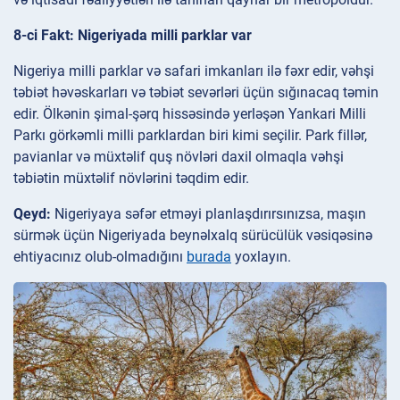
8-ci Fakt: Nigeriyada milli parklar var
Nigeriya milli parklar və safari imkanları ilə fəxr edir, vəhşi
təbiət həvəskarları və təbiət sevərləri üçün sığınacaq təmin
edir. Ölkənin şimal-şərq hissəsində yerləşən Yankari Milli
Parkı görkəmli milli parklardan biri kimi seçilir. Park fillər,
pavianlar və müxtəlif quş növləri daxil olmaqla vəhşi
təbiətin müxtəlif növlərini təqdim edir.
Qeyd:
Nigeriyaya səfər etməyi planlaşdırırsınızsa, maşın
sürmək üçün Nigeriyada beynəlxalq sürücülük vəsiqəsinə
ehtiyacınız olub-olmadığını
burada
yoxlayın.