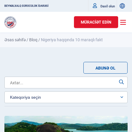
Daxil olun
BEYNƏLXALQ SÜRÜCÜLÜK İDARƏSİ
MÜRACIƏT EDIN
Əsas səhifə
/
Bloq
/
Nigeriya haqqında 10 maraqlı fakt
ABUNƏ OL