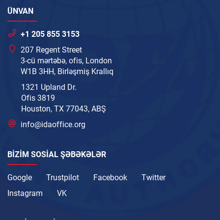
ÜNVAN
+1 205 855 3153
207 Regent Street
3-cü mərtəbə, ofis, London
W1B 3HH, Birləşmiş Krallıq
1321 Upland Dr.
Ofis 3819
Houston, TX 77043, ABŞ
info@idaoffice.org
BIZIM SOSIAL ŞƏBƏKƏLƏR
Google
Trustpilot
Facebook
Twitter
Instagram
VK