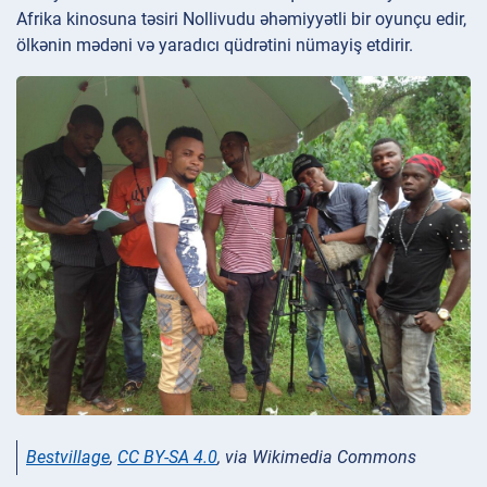
Afrika kinosuna təsiri Nollivudu əhəmiyyətli bir oyunçu edir,
ölkənin mədəni və yaradıcı qüdrətini nümayiş etdirir.
Bestvillage
,
CC BY-SA 4.0
, via Wikimedia Commons