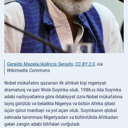
Geraldo Magela/Agência Senado
,
CC BY 2.0
, via
Wikimedia Commons
Nobel mükafatını qazanan ilk afrikalı kişi nigeriyalı
dramaturq və şair Wole Soyinka olub. 1986-cı ildə Soyinka
ədəbi nailiyyətlərinə görə Ədəbiyyat üzrə Nobel mükafatına
layiq görülüb və beləliklə Nigeriya və bütün Afrika qitəsi
üçün qürur mənbəyi və yol açan olub. Soyinkanın qlobal
səhnədə tanınması Nigeriyadan və bütövlükdə Afrikadan
gələn zəngin ədəbi töhfələri vurğuladı.