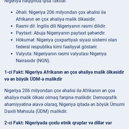
Nigeriya haqqında qısa faktlar:
Əhali: Nigeriya 206 milyondan çox əhalisi ilə
Afrikanın ən çox əhaliyə malik ölkəsidir.
Rəsmi dil: İngilis dili Nigeriyanın rəsmi dilidir.
Paytaxt: Abuja Nigeriyanın paytaxt şəhəridir.
Hökumət: Nigeriya çoxpartiyalı siyasi sistemi olan
federal respublika kimi fəaliyyət göstərir.
Valyuta: Nigeriyanın rəsmi valyutası Nigeriya
Nairasıdır (NGN).
1-ci Fakt: Nigeriya Afrikanın ən çox əhaliyə malik ölkəsidir
və ən böyük ÜDM-ə malikdir
Nigeriya 206 milyondan çox əhalisi ilə Afrikanın ən çox
əhaliyə malik ölkəsi olmaq fərqinə malikdir. Demoqrafik
əhəmiyyətinə əlavə olaraq, Nigeriya qitədə ən böyük Ümumi
Daxili Məhsula (ÜDM) malikdir.
2-ci Fakt: Nigeriyada çoxlu etnik qruplar və dillər var