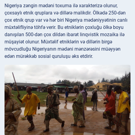
Nigeriya zəngin mədəni toxuma ilə xarakterizə olunur,
çoxsaylı etnik qruplara və dillərə malikdir. Ölkədə 250-dən
çox etnik qrup var və hər biri Nigeriya mədəniyyətinin canlı
müxtəlifliyinə töhfə verir. Bu etniklərin çoxluğu ölkə boyu
danışılan 500-dən çox dildən ibarət linqvistik mozaika ilə
müşayiət olunur. Müxtəlif etniklərin və dillərin birgə
mövcudluğu Nigeriyanın mədəni mənzərəsini müəyyən
edən mürəkkəb sosial quruluşu əks etdirir.