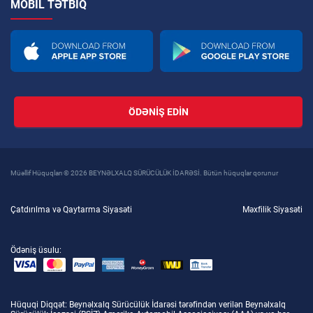
MOBIL TƏTBIQ
ÖDƏNIŞ EDIN
Müəllif Hüquqları © 2026 BEYNƏLXALQ SÜRÜCÜLÜK İDARƏSİ. Bütün hüquqlar qorunur
Çatdırılma və Qaytarma Siyasəti
Məxfilik Siyasəti
Ödəniş üsulu:
Hüquqi Diqqət
: Beynəlxalq Sürücülük İdarəsi tərəfindən verilən Beynəlxalq