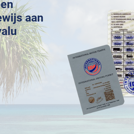
een
ewijs aan
valu