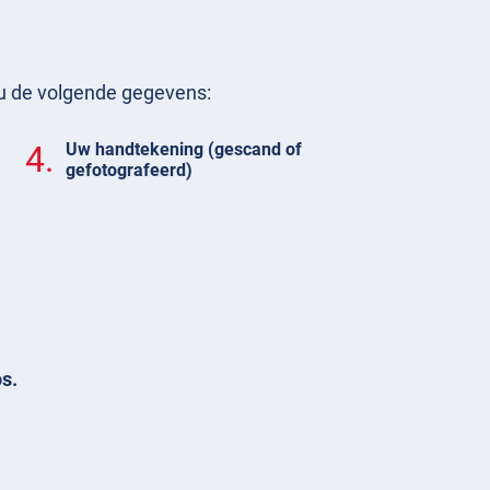
t u de volgende gegevens:
4.
Uw handtekening (gescand of
gefotografeerd)
s.