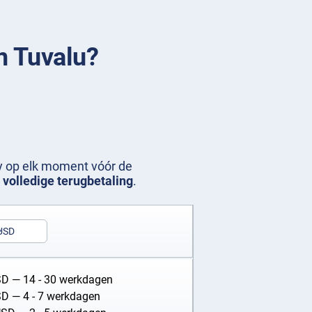
in Tuvalu?
ty op elk moment vóór de
 volledige terugbetaling
.
USD
SD
— 14 - 30 werkdagen
SD
— 4 - 7 werkdagen