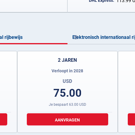
113.99
DHL Express:
l rijbewijs
Elektronisch internationaal r
2 JAREN
Verloopt in 2028
USD
75.00
Je bespaart
63.00
USD
AANVRAGEN