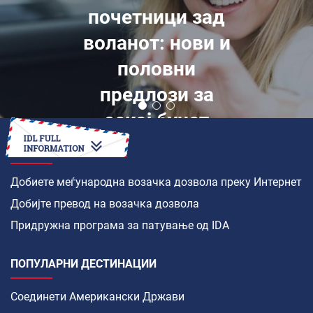
почетници зад
воланот: нови и
половни
предлози за
секој буџет
КАКО ДА
Добиете меѓународна возачка дозвола преку Интернет
Добијте превод на возачка дозвола
Придружна програма за патување од IDA
ПОПУЛАРНИ ДЕСТИНАЦИИ
Соединети Американски Држави