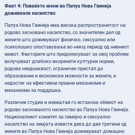
Факт 4: Повеќето жени во Папуа Нова Гвинеја
доживеале насилство
Папуа Нова Гвинеја има висока распространетост на
родово засновано насилство, со значителен дел од
жените што доживуваат физичко, сексуално или
психолошко злоставување во некој период од нивниот
живот. Факторите што придонесуваат за овој проблем
вклучуваат длабоко вкоренети културни норми,
родова нееднаквост, ограничен пристап до
образование и економски можности за жените, и
недостиг на ефективни правни механизми и
механизми за поддршка.
Различни студии и извештаи го истакнаа обемот на
родово заснованото насилство во Папуа Нова Гвинеја.
Националниот комитет за семејно и сексуално
насилство на земјата извести дека до две третини од
жените во Папуа Нова Гвинеја доживуваат домашно