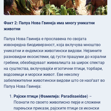
Факт 2: Папуа Нова Гвинеја има многу уникатни
животни
Папуа Нова Гвинеја е прославена по својата
извонредна биодиверзност, која вклучува мноштво
уникатни и ендемски животински видови. Нејзините
разновидни екосистеми, од густи прашуми до корални
гребени, обезбедуваат живеалишта за широк спектар
на суштества, вклучувајќи егзотични птици, торбари,
водоземци и морски живот. Еве неколку
забележителни животински видови што се наоѓаат во
Папуа Нова Гвинеја:
Рајски птици (Фамилија: Paradisaeidae
) –
Познати по своето живописно перје и сложени
парењски прикази, рајските птици се иконски