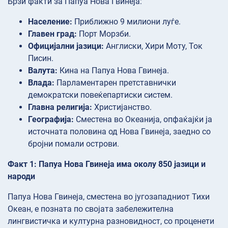
Брзи факти за Папуа Нова Гвинеја:
Население:
Приближно 9 милиони луѓе.
Главен град:
Порт Морзби.
Официјални јазици:
Англиски, Хири Моту, Ток
Писин.
Валута:
Кина на Папуа Нова Гвинеја.
Влада:
Парламентарен претставнички
демократски повеќепартиски систем.
Главна религија:
Христијанство.
Географија:
Сместена во Океанија, опфаќајќи ја
источната половина од Нова Гвинеја, заедно со
бројни помали острови.
Факт 1: Папуа Нова Гвинеја има околу 850 јазици и
народи
Папуа Нова Гвинеја, сместена во југозападниот Тихи
Океан, е позната по својата забележителна
лингвистичка и културна разновидност, со проценети