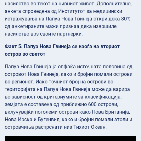
насилство во текот на нивниот живот. Дополнително,
анкета спроведена од Институтот за медицински
истражувања на Папуа Нова Гвинеја откри дека 80%
од анкетираните мажи признаа дека извршиле
насилство врз своите партнерки.
Факт 5: Папуа Нова Гвинеја се наоѓа на вториот
остров во светот
Папуа Нова Гвинеја ја опфаќа источната половина од
островот Нова Гвинеја, како и бројни помали острови
во регионот. Иако точниот број на острови во
територијата на Папуа Нова Гвинеја може да варира
во зависност од критериумите за класификација,
земјата е составена од приближно 600 острови,
вклучувајќи поголеми острови како Нова Британија,
Нова Ирска и Бугенвил, како и бројни помали атоли и
островчиња распрснати низ Тихиот Океан.