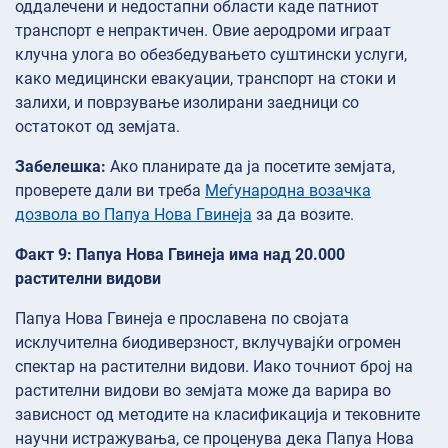
оддалечени и недостапни области каде патниот
транспорт е непрактичен. Овие аеродроми играат
клучна улога во обезбедувањето суштински услуги,
како медицински евакуации, транспорт на стоки и
залихи, и поврзување изолирани заедници со
остатокот од земјата.
Забелешка:
Ако планирате да ја посетите земјата,
проверете дали ви треба
Меѓународна возачка
дозвола во Папуа Нова Гвинеја
за да возите.
Факт 9: Папуа Нова Гвинеја има над 20.000
растителни видови
Папуа Нова Гвинеја е прославена по својата
исклучителна биодиверзност, вклучувајќи огромен
спектар на растителни видови. Иако точниот број на
растителни видови во земјата може да варира во
зависност од методите на класификација и тековните
научни истражувања, се проценува дека Папуа Нова