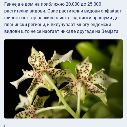
Гвинеја е дом на приближно 20.000 до 25.000
растителни видови. Овие растителни видови опфаќаат
широк спектар на живеалишта, од ниски прашуми до
планински региони, и вклучуваат многу ендемски
видови што не се наоѓаат никаде другаде на Земјата.