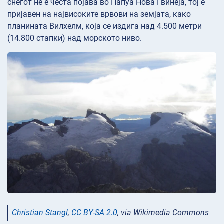
снегот не е честа појава во Папуа Нова Гвинеја, тој е
пријавен на највисоките врвови на земјата, како
планината Вилхелм, која се издига над 4.500 метри
(14.800 стапки) над морското ниво.
Christian Stangl
,
CC BY-SA 2.0
, via Wikimedia Commons