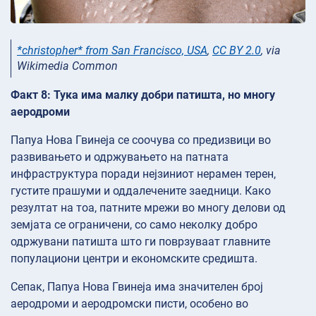
*christopher* from San Francisco, USA
,
CC BY 2.0
, via
Wikimedia Common
Факт 8: Тука има малку добри патишта, но многу
аеродроми
Папуа Нова Гвинеја се соочува со предизвици во
развивањето и одржувањето на патната
инфраструктура поради нејзиниот нерамен терен,
густите прашуми и оддалечените заедници. Како
резултат на тоа, патните мрежи во многу делови од
земјата се ограничени, со само неколку добро
одржувани патишта што ги поврзуваат главните
популациони центри и економските средишта.
Сепак, Папуа Нова Гвинеја има значителен број
аеродроми и аеродромски писти, особено во