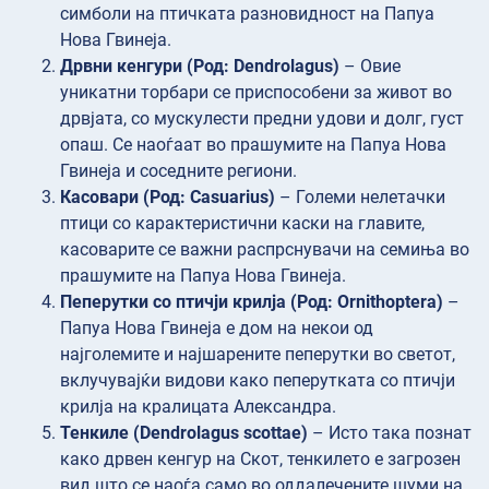
симболи на птичката разновидност на Папуа
Нова Гвинеја.
Дрвни кенгури (Род: Dendrolagus)
– Овие
уникатни торбари се приспособени за живот во
дрвјата, со мускулести предни удови и долг, густ
опаш. Се наоѓаат во прашумите на Папуа Нова
Гвинеја и соседните региони.
Касовари (Род: Casuarius)
– Големи нелетачки
птици со карактеристични каски на главите,
касоварите се важни распрснувачи на семиња во
прашумите на Папуа Нова Гвинеја.
Пеперутки со птичји крилја (Род: Ornithoptera)
–
Папуа Нова Гвинеја е дом на некои од
најголемите и најшарените пеперутки во светот,
вклучувајќи видови како пеперутката со птичји
крилја на кралицата Александра.
Тенкиле (Dendrolagus scottae)
– Исто така познат
како дрвен кенгур на Скот, тенкилето е загрозен
вид што се наоѓа само во оддалечените шуми на