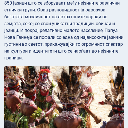
850 јазици што се зборуваат меѓу нејзините различни
етнички групи. Оваа разновидност ја одразува
богатата мозаичност на автохтоните народи во
земјата, секој со свои уникатни традиции, обичаи и
јазици. И покрај релативно малото население, Папуа
Нова Гвинеја се пофали со една од највисоките јазични
густини во светот, прикажувајќи го огромниот спектар
на култури и идентитети што се наоѓаат во нејзините
граници.