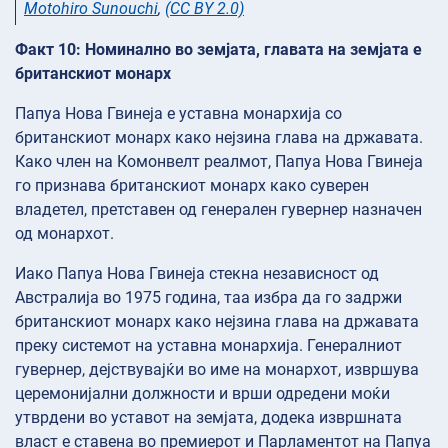
Motohiro Sunouchi
,
(CC BY 2.0)
Факт 10: Номинално во земјата, главата на земјата е
британскиот монарх
Папуа Нова Гвинеја е уставна монархија со
британскиот монарх како нејзина глава на државата.
Како член на Комонвелт реалмот, Папуа Нова Гвинеја
го признава британскиот монарх како суверен
владетел, претставен од генерален гувернер назначен
од монархот.
Иако Папуа Нова Гвинеја стекна независност од
Австралија во 1975 година, таа избра да го задржи
британскиот монарх како нејзина глава на државата
преку системот на уставна монархија. Генералниот
гувернер, дејствувајќи во име на монархот, извршува
церемонијални должности и врши одредени моќи
утврдени во уставот на земјата, додека извршната
власт е ставена во премиерот и Парламентот на Папуа