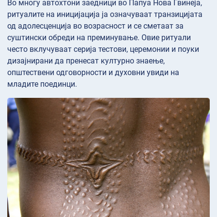
Во многу автохтони заедници во Папуа Нова Гвинеја,
ритуалите на иницијација ја означуваат транзицијата
од адолесценција во возрасност и се сметаат за
суштински обреди на преминување. Овие ритуали
често вклучуваат серија тестови, церемонии и поуки
дизајнирани да пренесат културно знаење,
општествени одговорности и духовни увиди на
младите поединци.