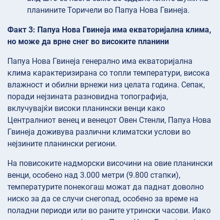
планините Торичели во Папуа Нова Гвинеја.
Факт 3: Папуа Нова Гвинеја има екваторијална клима,
но може да врне снег во високите планини
Папуа Нова Гвинеја генерално има екваторијална
клима карактеризирана со топли температури, висока
влажност и обилни врнежи низ целата година. Сепак,
поради нејзината разновидна топографија,
вклучувајќи високи планински венци како
Централниот венец и венецот Овен Стенли, Папуа Нова
Гвинеја доживува различни климатски услови во
нејзините планински региони.
На повисоките надморски височини на овие планински
венци, особено над 3.000 метри (9.800 стапки),
температурите понекогаш можат да паднат доволно
ниско за да се случи снегопад, особено за време на
поладни периоди или во раните утрински часови. Иако