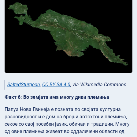
SaltedSturgeon
,
CC BY-SA 4.0
, via Wikimedia Commons
Факт 6: Во земјата има многу диви племиња
Папуа Нова Гвинеја е позната по својата културна
разновидност и е дом на бројни автохтони племиња,
секое со свој посебен јазик, обичаи и традиции. Многу
од овие племиња живеат во оддалечени области од