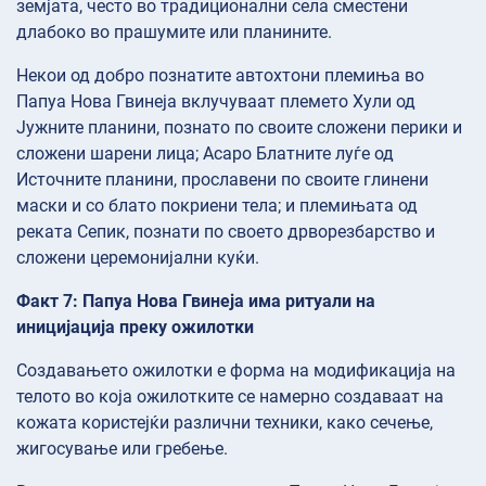
земјата, често во традиционални села сместени
длабоко во прашумите или планините.
Некои од добро познатите автохтони племиња во
Папуа Нова Гвинеја вклучуваат племето Хули од
Јужните планини, познато по своите сложени перики и
сложени шарени лица; Асаро Блатните луѓе од
Источните планини, прославени по своите глинени
маски и со блато покриени тела; и племињата од
реката Сепик, познати по своето дрворезбарство и
сложени церемонијални куќи.
Факт 7: Папуа Нова Гвинеја има ритуали на
иницијација преку ожилотки
Создавањето ожилотки е форма на модификација на
телото во која ожилотките се намерно создаваат на
кожата користејќи различни техники, како сечење,
жигосување или гребење.