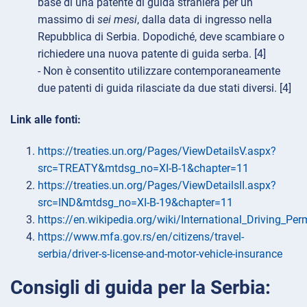
base di una patente di guida straniera per un
massimo di
sei mesi
, dalla data di ingresso nella
Repubblica di Serbia. Dopodiché, deve scambiare o
richiedere una nuova patente di guida serba. [4]
- Non è consentito utilizzare contemporaneamente
due patenti di guida rilasciate da due stati diversi. [4]
Link alle fonti:
https://treaties.un.org/Pages/ViewDetailsV.aspx?
src=TREATY&mtdsg_no=XI-B-1&chapter=11
https://treaties.un.org/Pages/ViewDetailsII.aspx?
src=IND&mtdsg_no=XI-B-19&chapter=11
https://en.wikipedia.org/wiki/International_Driving_Per
https://www.mfa.gov.rs/en/citizens/travel-
serbia/driver-s-license-and-motor-vehicle-insurance
Consigli di guida per la Serbia: