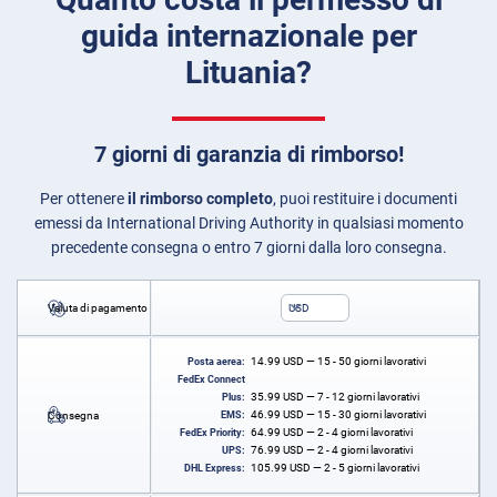
guida internazionale per
Lituania?
7 giorni di garanzia di rimborso!
Per ottenere
il rimborso completo
, puoi restituire i documenti
emessi da International Driving Authority in qualsiasi momento
precedente consegna o entro 7 giorni dalla loro consegna.
Valuta di pagamento
USD
14.99
USD
— 15 - 50 giorni lavorativi
Posta aerea:
FedEx Connect
35.99
USD
— 7 - 12 giorni lavorativi
Plus:
46.99
USD
— 15 - 30 giorni lavorativi
Consegna
EMS:
64.99
USD
— 2 - 4 giorni lavorativi
FedEx Priority:
76.99
USD
— 2 - 4 giorni lavorativi
UPS:
105.99
USD
— 2 - 5 giorni lavorativi
DHL Express: