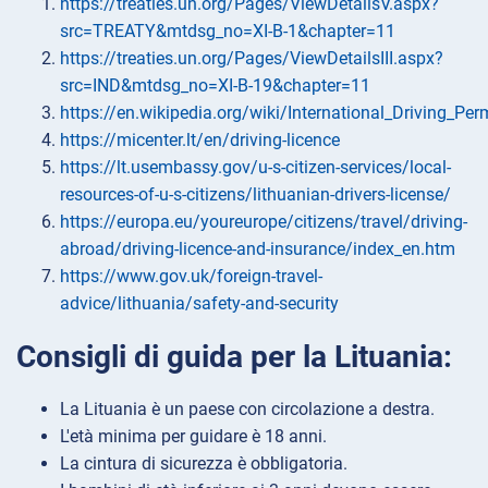
https://treaties.un.org/Pages/ViewDetailsV.aspx?
src=TREATY&mtdsg_no=XI-B-1&chapter=11
https://treaties.un.org/Pages/ViewDetailsIII.aspx?
src=IND&mtdsg_no=XI-B-19&chapter=11
https://en.wikipedia.org/wiki/International_Driving_Per
https://micenter.lt/en/driving-licence
https://lt.usembassy.gov/u-s-citizen-services/local-
resources-of-u-s-citizens/lithuanian-drivers-license/
https://europa.eu/youreurope/citizens/travel/driving-
abroad/driving-licence-and-insurance/index_en.htm
https://www.gov.uk/foreign-travel-
advice/lithuania/safety-and-security
Consigli di guida per la Lituania:
La Lituania è un paese con circolazione a destra.
L'età minima per guidare è 18 anni.
La cintura di sicurezza è obbligatoria.