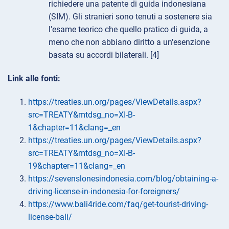
richiedere una patente di guida indonesiana
(SIM). Gli stranieri sono tenuti a sostenere sia
l'esame teorico che quello pratico di guida, a
meno che non abbiano diritto a un'esenzione
basata su accordi bilaterali. [4]
Link alle fonti:
https://treaties.un.org/pages/ViewDetails.aspx?
src=TREATY&mtdsg_no=XI-B-
1&chapter=11&clang=_en
https://treaties.un.org/pages/ViewDetails.aspx?
src=TREATY&mtdsg_no=XI-B-
19&chapter=11&clang=_en
https://sevenslonesindonesia.com/blog/obtaining-a-
driving-license-in-indonesia-for-foreigners/
https://www.bali4ride.com/faq/get-tourist-driving-
license-bali/