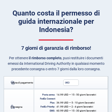
Quanto costa il permesso di
guida internazionale per
Indonesia?
7 giorni di garanzia di rimborso!
Per ottenere
il rimborso completo
, puoi restituire i documenti
emessi da International Driving Authority in qualsiasi momento
precedente consegna o entro 7 giorni dalla loro consegna.
Valuta di pagamento
USD
14.99
USD
— 15 - 50 giorni lavorativi
Posta aerea:
FedEx Connect
36.99
USD
— 5 - 10 giorni lavorativi
Plus:
41.99
USD
— 2 - 4 giorni lavorativi
Consegna
FedEx Priority:
60.99
USD
— 15 - 30 giorni lavorativi
EMS: