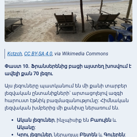
Kctzch
,
CC BY-SA 4.0
, via Wikimedia Commons
Փաստ 10. Ֆրանսերենից բացի այստեղ խոսվում է
ավելի քան 70 լեզու
Այս լեզուները պատկանում են մի քանի տարբեր
լեզվական ընտանիքների՝ արտացոլելով ազգի
հարուստ էթնիկ բազմազանությունը: Հիմնական
լեզվական խմբերից մի քանիսը ներառում են.
Ական լեզուներ
, ինչպիսիք են
Բաուլեն
և
Ականը
:
Կրու լեզուներ
, ներառյալ
Բետեն
և
Գուերեն
: