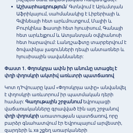
Աշխարհագրություն
՝ Գտնվում է Արևմտյան
Աֆրիկայում, սահմանակից է Լիբերիայի և
Գվինեայի հետ արևմուտքում, Մալիի և
Բուրկինա Ֆասոյի հետ հյուսիսում, Գանայի
հետ արևելքում և Ատլանտյան օվկիանոսի
հետ հարավում: Լանդշաֆտը տարբերվում է
ծովափնյա լագունների դեպի անտառներ և
հյուսիսային սավաննաներ:
Փաստ 1. Փղոսկրյա ափն իր անունը ստացել է
փղի փղոսկրի ակտիվ առևտրի պատճառով
Կոտ դ’Իվուարը կամ «Փղոսկրյա ափը» անվանվել
է փղոսկրի առևտրում իր պատմական դերի
համար:
Գաղութային շրջանում
եվրոպացի
վաճառականները գրավված էին այդ շրջանով
փղի փղոսկրի
առատության պատճառով, որը
բարձր գնահատվում էր Եվրոպայում արվեստի,
զարդերի և xa շքեղ առարկաների