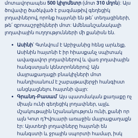
մոտավորապես
500 կիլոմետր
(մոտ
310 մղոն
): Այս
ծովափը ծածկված է բազմաթիվ գեղեցիկ
լողափներով, որոնք հայտնի են թե՛ տեղացիների,
թե՛ զբոսաշրջիկների մոտ: Ամենանշանակալի
լողափային ուղղությունների մի քանիսն են.
Ասինի
՝ Գտնվում է Աբիջանից հենց արևելք,
Ասինին հայտնի է իր հիասքանչ սպիտակ
ավազավոր լողափներով և վառ լողափային
հանգստյան կենտրոններով: Այն
մայրաքաղաքի բնակիչների մոտ
հանդիսանում է շաբաթավերջի հանգիստ
անցկացնելու հայտնի վայր:
Գրանդ-Բասամ
՝ Այս պատմական քաղաքը ոչ
միայն ունի գեղեցիկ լողափներ, այլև
մշակութային նշանակություն ունի, քանի որ
այն Կոտ դ’Իվուարի առաջին մայրաքաղաքն
էր: Այստեղի լողափները հայտնի են
հանգստի և ջրային սպորտի համար, իսկ