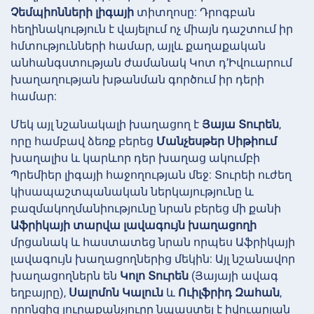
Չեմպիոնների լիգայի
տիտղոսը: Դրոգբան
հեղինակություն է վայելում ոչ միայն դաշտում իր
հմտությունների համար, այլև քաղաքական
անհանգստության ժամանակ Կոտ դ’Իվուարում
խաղաղության խթանման գործում իր դերի
համար:
Մեկ այլ նշանակալի խաղացող է
Յայա Տուրեն
,
որը համբավ ձեռք բերեց
Մանչեսթեր Սիթիում
խաղալիս և կարևոր դեր խաղաց ակումբի
Պրեմիեր լիգայի հաջողության մեջ: Տուրեի ուժեղ
կիսապաշտպանական ներկայությունը և
բազմակողմանիությունը նրան բերեց մի քանի
Աֆրիկայի տարվա լավագույն խաղացողի
մրցանակ և հաստատեց նրան որպես Աֆրիկայի
լավագույն խաղացողներից մեկին: Այլ նշանավոր
խաղացողներն են
Կոլո Տուրեն
(Յայայի ավագ
եղբայրը),
Սալոմոն Կալուն
և
Ուիլֆրիդ Զահան
,
որոնցից յուրաքանչյուրը նպաստել է իվուարյան