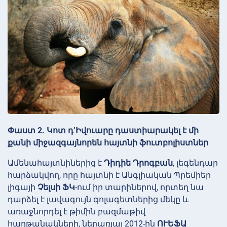
Փաստ 2. Կոտ դ’Իվուարը դաստիարակել է մի
քանի միջազգայնորեն հայտնի ֆուտբոլիստներ
Ամենահայտնիներից է
Դիդիե Դրոգբան
, լեգենդար
հարձակվող, որը հայտնի է Անգլիական Պրեմիեր
լիգայի
Չելսի ՖԿ
-ում իր տարիներով, որտեղ նա
դարձել է լավագույն գոլագետներից մեկը և
առաջնորդել է թիմին բազմաթիվ
հաղթանակների, ներառյալ 2012-ին
ՈՒԵՖԱ