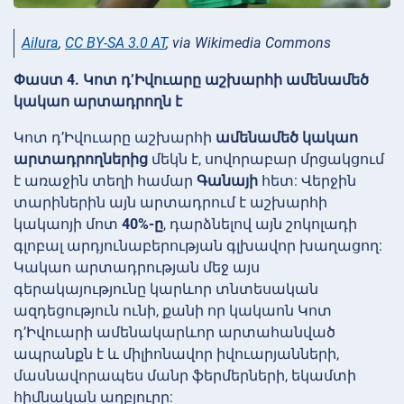
Ailura
,
CC BY-SA 3.0 AT
, via Wikimedia Commons
Փաստ 4. Կոտ դ’Իվուարը աշխարհի ամենամեծ
կակաո արտադրողն է
Կոտ դ’Իվուարը աշխարհի
ամենամեծ կակաո
արտադրողներից
մեկն է, սովորաբար մրցակցում
է առաջին տեղի համար
Գանայի
հետ: Վերջին
տարիներին այն արտադրում է աշխարհի
կակաոյի մոտ
40%-ը
, դարձնելով այն շոկոլադի
գլոբալ արդյունաբերության գլխավոր խաղացող:
Կակաո արտադրության մեջ այս
գերակայությունը կարևոր տնտեսական
ազդեցություն ունի, քանի որ կակաոն Կոտ
դ’Իվուարի ամենակարևոր արտահանված
ապրանքն է և միլիոնավոր իվուարյանների,
մասնավորապես մանր ֆերմերների, եկամտի
հիմնական աղբյուրը: