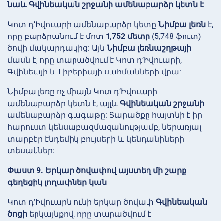
նաև Գվինեական շրջանի ամենաբարձր կետն է
Կոտ դ’Իվուարի ամենաբարձր կետը
Նիմբա լեռն
է,
որը բարձրանում է մոտ
1,752 մետր
(5,748 ֆուտ)
ծովի մակարդակից: Այն
Նիմբա լեռնաշղթայի
մասն է, որը տարածվում է Կոտ դ’Իվուարի,
Գվինեայի և Լիբերիայի սահմանների վրա:
Նիմբա լեռը ոչ միայն Կոտ դ’Իվուարի
ամենաբարձր կետն է, այլև
Գվինեական շրջանի
ամենաբարձր գագաթը: Տարածքը հայտնի է իր
հարուստ կենսաբազմազանությամբ, ներառյալ
տարբեր էնդեմիկ բույսերի և կենդանիների
տեսակներ:
Փաստ 9. Երկար ծովափով այստեղ մի շարք
գեղեցիկ լողափներ կան
Կոտ դ’Իվուարն ունի երկար ծովափ
Գվինեական
ծոցի
երկայնքով, որը տարածվում է