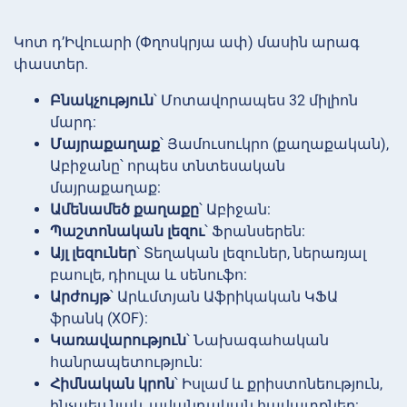
Կոտ դ’Իվուարի (Փղոսկրյա ափ) մասին արագ
փաստեր.
Բնակչություն
՝ Մոտավորապես 32 միլիոն
մարդ:
Մայրաքաղաք
՝ Յամուսուկրո (քաղաքական),
Աբիջանը՝ որպես տնտեսական
մայրաքաղաք:
Ամենամեծ քաղաքը
՝ Աբիջան:
Պաշտոնական լեզու
՝ Ֆրանսերեն:
Այլ լեզուներ
՝ Տեղական լեզուներ, ներառյալ
բաուլե, դիուլա և սենուֆո:
Արժույթ
՝ Արևմտյան Աֆրիկական ԿՖԱ
ֆրանկ (XOF):
Կառավարություն
՝ Նախագահական
հանրապետություն:
Հիմնական կրոն
՝ Իսլամ և քրիստոնեություն,
ինչպես նաև ավանդական հավատքներ: