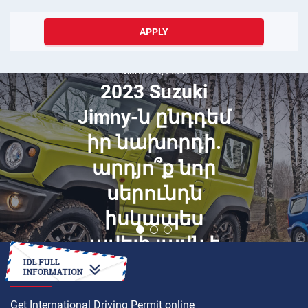
APPLY
March 23, 2023
2023 Suzuki
Jimny-ն ընդդեմ
իր նախորդի.
արդյո՞ք նոր
սերունդն
իսկապես
ավելի լավն է
HOW TO
Get International Driving Permit online