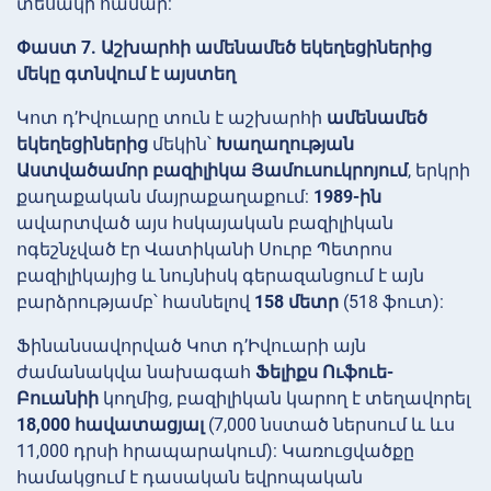
տեսակի համար:
Փաստ 7. Աշխարհի ամենամեծ եկեղեցիներից
մեկը գտնվում է այստեղ
Կոտ դ’Իվուարը տուն է աշխարհի
ամենամեծ
եկեղեցիներից
մեկին՝
Խաղաղության
Աստվածամոր բազիլիկա
Յամուսուկրոյում
, երկրի
քաղաքական մայրաքաղաքում:
1989-ին
ավարտված այս հսկայական բազիլիկան
ոգեշնչված էր Վատիկանի Սուրբ Պետրոս
բազիլիկայից և նույնիսկ գերազանցում է այն
բարձրությամբ՝ հասնելով
158 մետր
(518 ֆուտ):
Ֆինանսավորված Կոտ դ’Իվուարի այն
ժամանակվա նախագահ
Ֆելիքս Ուֆուե-
Բուանիի
կողմից, բազիլիկան կարող է տեղավորել
18,000 հավատացյալ
(7,000 նստած ներսում և ևս
11,000 դրսի հրապարակում): Կառուցվածքը
համակցում է դասական եվրոպական