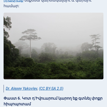
իրավունք
մեքենա վարձակալելու և վարելու
համար:
Dr. Alexey Yakovlev
,
(CC BY-SA 2.0)
Փաստ 6. Կոտ դ’Իվուարում կարող եք գտնել փոքր
հիպոպոտամ