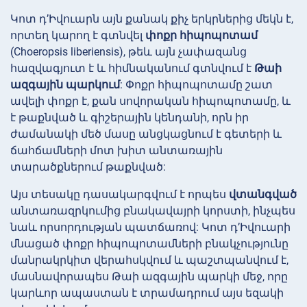
Կոտ դ’Իվուարն այն քանակ քիչ երկրներից մեկն է,
որտեղ կարող է գտնվել
փոքր հիպոպոտամ
(Choeropsis liberiensis), թեև այն չափազանց
հազվագյուտ է և հիմնականում գտնվում է
Թաի
ազգային պարկում
: Փոքր հիպոպոտամը շատ
ավելի փոքր է, քան սովորական հիպոպոտամը, և
է թաքնված և գիշերային կենդանի, որն իր
ժամանակի մեծ մասը անցկացնում է գետերի և
ճահճամների մոտ խիտ անտառային
տարածքներում թաքնված:
Այս տեսակը դասակարգվում է որպես
վտանգված
անտառազրկումից բնակավայրի կորստի, ինչպես
նաև որսորդության պատճառով: Կոտ դ’Իվուարի
մնացած փոքր հիպոպոտամների բնակչությունը
մանրակրկիտ վերահսկվում և պաշտպանվում է,
մասնավորապես Թաի ազգային պարկի մեջ, որը
կարևոր ապաստան է տրամադրում այս եզակի