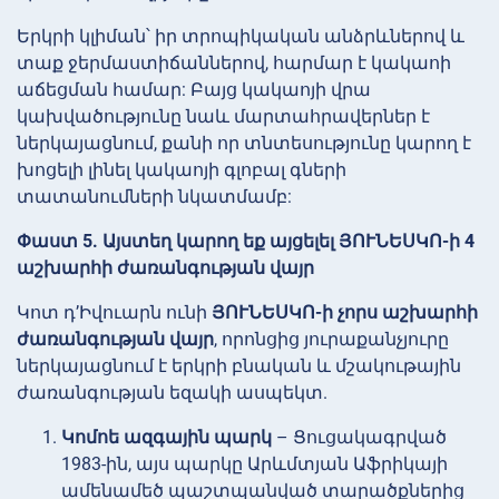
Երկրի կլիման՝ իր տրոպիկական անձրևներով և
տաք ջերմաստիճաններով, հարմար է կակաոի
աճեցման համար: Բայց կակաոյի վրա
կախվածությունը նաև մարտահրավերներ է
ներկայացնում, քանի որ տնտեսությունը կարող է
խոցելի լինել կակաոյի գլոբալ գների
տատանումների նկատմամբ:
Փաստ 5. Այստեղ կարող եք այցելել ՅՈՒՆԵՍԿՈ-ի 4
աշխարհի ժառանգության վայր
Կոտ դ’Իվուարն ունի
ՅՈՒՆԵՍԿՈ-ի չորս աշխարհի
ժառանգության վայր
, որոնցից յուրաքանչյուրը
ներկայացնում է երկրի բնական և մշակութային
ժառանգության եզակի ասպեկտ.
Կոմոե ազգային պարկ
– Ցուցակագրված
1983-ին, այս պարկը Արևմտյան Աֆրիկայի
ամենամեծ պաշտպանված տարածքներից