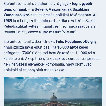
Elefántcsontpart ad otthont a világ egyik
legnagyobb
templomának
– a
Békénk Asszonyának Bazilikája
Yamoussoukro
-ban, az ország politikai fővárosában. A
1989
-ben befejezett hatalmas bazilika a vatikáni Szent
Péter-bazilikát vette mintának, és még magasságban is
felülmúlja azt, elérve a
158 métert
(518 láb).
Elefántcsontpart akkori elnöke,
Félix Houphouët-Boigny
finanszírozásával épült bazilika
18 000 hívőt
képes
befogadni (7000 ülőhellyel bent és további 11 000-rel a
külső téren). Az építmény a klasszikus európai építészetet
helyi tervezési elemekkel kombinálja, nagy ólomüveg
ablakokkal és bonyolult mozaikokkal.