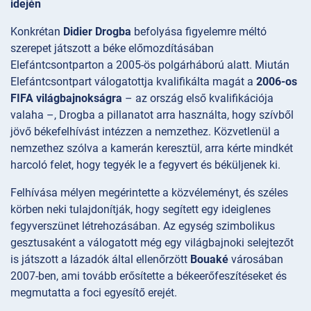
idején
Konkrétan
Didier Drogba
befolyása figyelemre méltó
szerepet játszott a béke előmozdításában
Elefántcsontparton a 2005-ös polgárháború alatt. Miután
Elefántcsontpart válogatottja kvalifikálta magát a
2006-os
FIFA világbajnokságra
– az ország első kvalifikációja
valaha –, Drogba a pillanatot arra használta, hogy szívből
jövő békefelhívást intézzen a nemzethez. Közvetlenül a
nemzethez szólva a kamerán keresztül, arra kérte mindkét
harcoló felet, hogy tegyék le a fegyvert és béküljenek ki.
Felhívása mélyen megérintette a közvéleményt, és széles
körben neki tulajdonítják, hogy segített egy ideiglenes
fegyverszünet létrehozásában. Az egység szimbolikus
gesztusaként a válogatott még egy világbajnoki selejtezőt
is játszott a lázadók által ellenőrzött
Bouaké
városában
2007-ben, ami tovább erősítette a békeerőfeszítéseket és
megmutatta a foci egyesítő erejét.