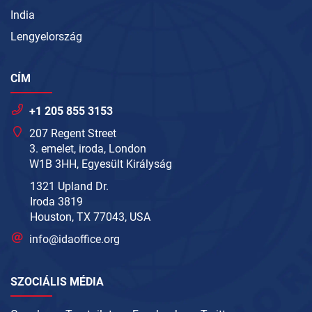
India
Lengyelország
CÍM
+1 205 855 3153
207 Regent Street
3. emelet, iroda, London
W1B 3HH, Egyesült Királyság
1321 Upland Dr.
Iroda 3819
Houston, TX 77043, USA
info@idaoffice.org
SZOCIÁLIS MÉDIA