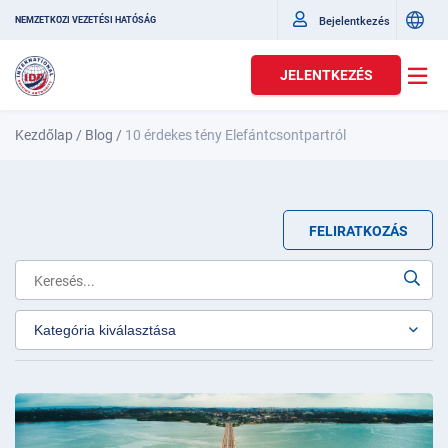
Bejelentkezés
NEMZETKÖZI VEZETÉSI HATÓSÁG
JELENTKEZÉS
Kezdőlap
/
Blog
/
10 érdekes tény Elefántcsontpartról
FELIRATKOZÁS