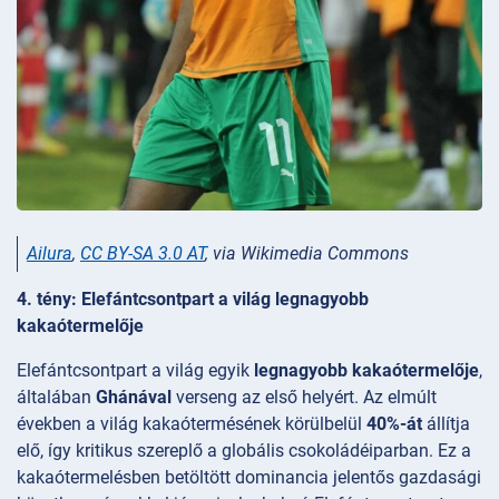
Ailura
,
CC BY-SA 3.0 AT
, via Wikimedia Commons
4. tény: Elefántcsontpart a világ legnagyobb
kakaótermelője
Elefántcsontpart a világ egyik
legnagyobb kakaótermelője
,
általában
Ghánával
verseng az első helyért. Az elmúlt
években a világ kakaótermésének körülbelül
40%-át
állítja
elő, így kritikus szereplő a globális csokoládéiparban. Ez a
kakaótermelésben betöltött dominancia jelentős gazdasági