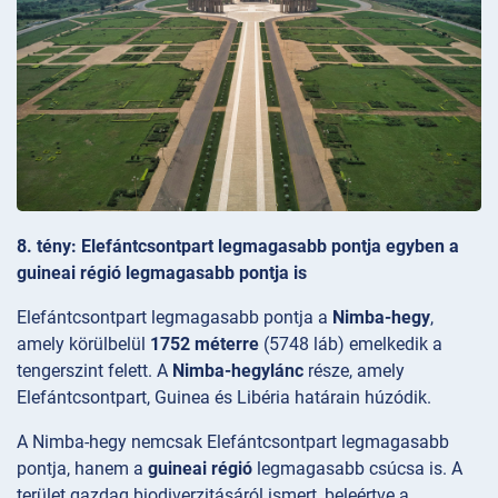
8. tény: Elefántcsontpart legmagasabb pontja egyben a
guineai régió legmagasabb pontja is
Elefántcsontpart legmagasabb pontja a
Nimba-hegy
,
amely körülbelül
1752 méterre
(5748 láb) emelkedik a
tengerszint felett. A
Nimba-hegylánc
része, amely
Elefántcsontpart, Guinea és Libéria határain húzódik.
A Nimba-hegy nemcsak Elefántcsontpart legmagasabb
pontja, hanem a
guineai régió
legmagasabb csúcsa is. A
terület gazdag biodiverzitásáról ismert, beleértve a