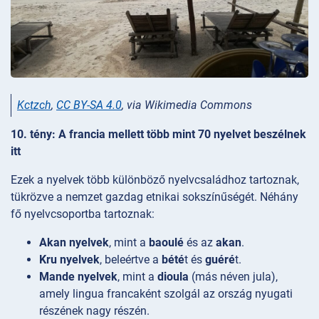
Kctzch
,
CC BY-SA 4.0
, via Wikimedia Commons
10. tény: A francia mellett több mint 70 nyelvet beszélnek
itt
Ezek a nyelvek több különböző nyelvcsaládhoz tartoznak,
tükrözve a nemzet gazdag etnikai sokszínűségét. Néhány
fő nyelvcsoportba tartoznak:
Akan nyelvek
, mint a
baoulé
és az
akan
.
Kru nyelvek
, beleértve a
bété
t és
guéré
t.
Mande nyelvek
, mint a
dioula
(más néven jula),
amely lingua francaként szolgál az ország nyugati
részének nagy részén.