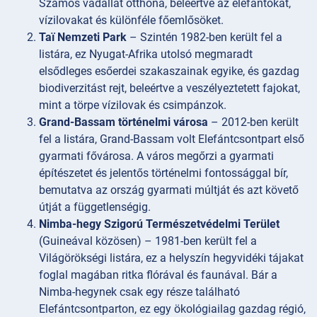
Számos vadállat otthona, beleértve az elefántokat,
vízilovakat és különféle főemlősöket.
Taï Nemzeti Park
– Szintén 1982-ben került fel a
listára, ez Nyugat-Afrika utolsó megmaradt
elsődleges esőerdei szakaszainak egyike, és gazdag
biodiverzitást rejt, beleértve a veszélyeztetett fajokat,
mint a törpe vízilovak és csimpánzok.
Grand-Bassam történelmi városa
– 2012-ben került
fel a listára, Grand-Bassam volt Elefántcsontpart első
gyarmati fővárosa. A város megőrzi a gyarmati
építészetet és jelentős történelmi fontossággal bír,
bemutatva az ország gyarmati múltját és azt követő
útját a függetlenségig.
Nimba-hegy Szigorú Természetvédelmi Terület
(Guineával közösen) – 1981-ben került fel a
Világörökségi listára, ez a helyszín hegyvidéki tájakat
foglal magában ritka flórával és faunával. Bár a
Nimba-hegynek csak egy része található
Elefántcsontparton, ez egy ökológiailag gazdag régió,