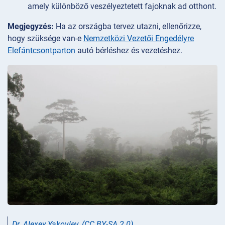
amely különböző veszélyeztetett fajoknak ad otthont.
Megjegyzés:
Ha az országba tervez utazni, ellenőrizze,
hogy szüksége van-e
Nemzetközi Vezetői Engedélyre
Elefántcsontparton
autó bérléshez és vezetéshez.
Dr. Alexey Yakovlev
,
(CC BY-SA 2.0)