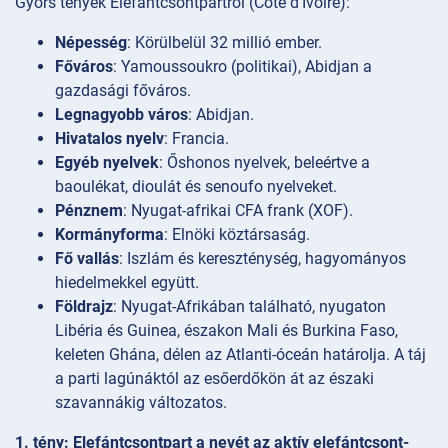
Gyors tények Elefántcsontpartról (Côte d’Ivoire):
Népesség
: Körülbelül 32 millió ember.
Főváros
: Yamoussoukro (politikai), Abidjan a
gazdasági főváros.
Legnagyobb város
: Abidjan.
Hivatalos nyelv
: Francia.
Egyéb nyelvek
: Őshonos nyelvek, beleértve a
baoulékat, dioulát és senoufo nyelveket.
Pénznem
: Nyugat-afrikai CFA frank (XOF).
Kormányforma
: Elnöki köztársaság.
Fő vallás
: Iszlám és kereszténység, hagyományos
hiedelmekkel együtt.
Földrajz
: Nyugat-Afrikában található, nyugaton
Libéria és Guinea, északon Mali és Burkina Faso,
keleten Ghána, délen az Atlanti-óceán határolja. A táj
a parti lagúnáktól az esőerdőkön át az északi
szavannákig változatos.
1. tény: Elefántcsontpart a nevét az aktív elefántcsont-