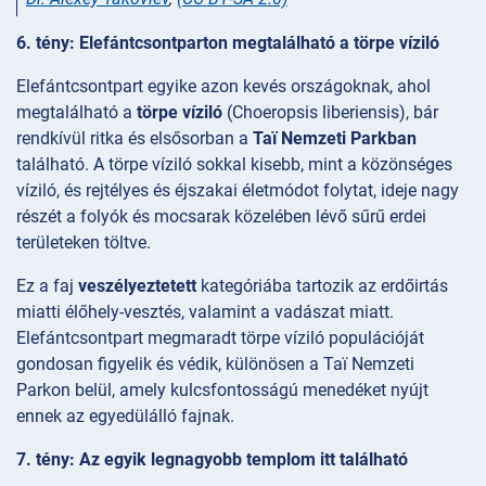
6. tény: Elefántcsontparton megtalálható a törpe víziló
Elefántcsontpart egyike azon kevés országoknak, ahol
megtalálható a
törpe víziló
(Choeropsis liberiensis), bár
rendkívül ritka és elsősorban a
Taï Nemzeti Parkban
található. A törpe víziló sokkal kisebb, mint a közönséges
víziló, és rejtélyes és éjszakai életmódot folytat, ideje nagy
részét a folyók és mocsarak közelében lévő sűrű erdei
területeken töltve.
Ez a faj
veszélyeztetett
kategóriába tartozik az erdőirtás
miatti élőhely-vesztés, valamint a vadászat miatt.
Elefántcsontpart megmaradt törpe víziló populációját
gondosan figyelik és védik, különösen a Taï Nemzeti
Parkon belül, amely kulcsfontosságú menedéket nyújt
ennek az egyedülálló fajnak.
7. tény: Az egyik legnagyobb templom itt található