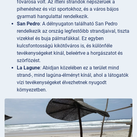
fővárosa volt. Az itteni strandok népszerűek a
pihenéshez és vízi sportokhoz, és a város bájos
gyarmati hangulattal rendelkezik.
San Pedro
: A délnyugaton található San Pedro
rendelkezik az ország legfestőibb strandjaival, tiszta
vizekkel és buja pálmafákkal. Ez egyben
kulcsfontosságú kikötőváros is, és különféle
tevékenységeket kínál, beleértve a horgászatot és
szörfözést.
La Lagune
: Abidjan közelében ez a terület mind
strand-, mind lagúna-élményt kínál, ahol a látogatók
vízi tevékenységeket élvezhetnek nyugodt
környezetben.