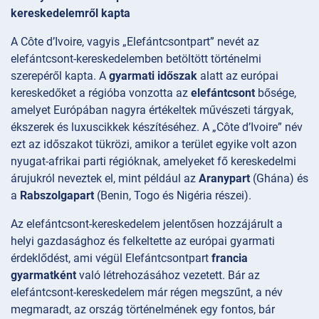
kereskedelemről kapta
A Côte d’Ivoire, vagyis „Elefántcsontpart” nevét az
elefántcsont-kereskedelemben betöltött történelmi
szerepéről kapta. A
gyarmati időszak
alatt az európai
kereskedőket a régióba vonzotta az
elefántcsont
bősége,
amelyet Európában nagyra értékeltek művészeti tárgyak,
ékszerek és luxuscikkek készítéséhez. A „Côte d’Ivoire” név
ezt az időszakot tükrözi, amikor a terület egyike volt azon
nyugat-afrikai parti régióknak, amelyeket fő kereskedelmi
árujukról neveztek el, mint például az
Aranypart
(Ghána) és
a
Rabszolgapart
(Benin, Togo és Nigéria részei).
Az elefántcsont-kereskedelem jelentősen hozzájárult a
helyi gazdasághoz és felkeltette az európai gyarmati
érdeklődést, ami végül Elefántcsontpart
francia
gyarmatként
való létrehozásához vezetett. Bár az
elefántcsont-kereskedelem már régen megszűnt, a név
megmaradt, az ország történelmének egy fontos, bár