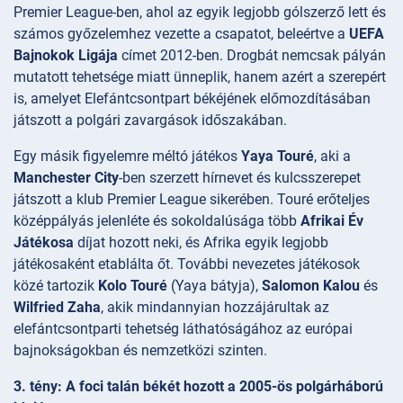
Premier League-ben, ahol az egyik legjobb gólszerző lett és
számos győzelemhez vezette a csapatot, beleértve a
UEFA
Bajnokok Ligája
címet 2012-ben. Drogbát nemcsak pályán
mutatott tehetsége miatt ünneplik, hanem azért a szerepért
is, amelyet Elefántcsontpart békéjének előmozdításában
játszott a polgári zavargások időszakában.
Egy másik figyelemre méltó játékos
Yaya Touré
, aki a
Manchester City
-ben szerzett hírnevet és kulcsszerepet
játszott a klub Premier League sikerében. Touré erőteljes
középpályás jelenléte és sokoldalúsága több
Afrikai Év
Játékosa
díjat hozott neki, és Afrika egyik legjobb
játékosaként etablálta őt. További nevezetes játékosok
közé tartozik
Kolo Touré
(Yaya bátyja),
Salomon Kalou
és
Wilfried Zaha
, akik mindannyian hozzájárultak az
elefántcsontparti tehetség láthatóságához az európai
bajnokságokban és nemzetközi szinten.
3. tény: A foci talán békét hozott a 2005-ös polgárháború