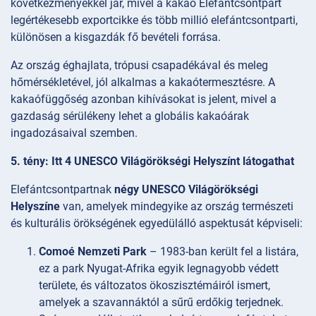
következményekkel jár, mivel a kakaó Elefántcsontpart
legértékesebb exportcikke és több millió elefántcsontparti,
különösen a kisgazdák fő bevételi forrása.
Az ország éghajlata, trópusi csapadékával és meleg
hőmérsékletével, jól alkalmas a kakaótermesztésre. A
kakaófüggőség azonban kihívásokat is jelent, mivel a
gazdaság sérülékeny lehet a globális kakaóárak
ingadozásaival szemben.
5. tény: Itt 4 UNESCO Világörökségi Helyszínt látogathat
Elefántcsontpartnak
négy UNESCO Világörökségi
Helyszíne
van, amelyek mindegyike az ország természeti
és kulturális örökségének egyedülálló aspektusát képviseli:
Comoé Nemzeti Park
– 1983-ban került fel a listára,
ez a park Nyugat-Afrika egyik legnagyobb védett
területe, és változatos ökoszisztémáiról ismert,
amelyek a szavannáktól a sűrű erdőkig terjednek.