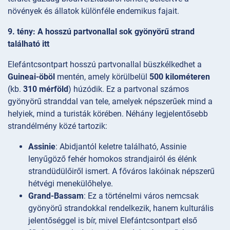
növények és állatok különféle endemikus fajait.
9. tény: A hosszú partvonallal sok gyönyörű strand
található itt
Elefántcsontpart hosszú partvonallal büszkélkedhet a
Guineai-öböl
mentén, amely körülbelül
500 kilométeren
(kb.
310 mérföld
) húzódik. Ez a partvonal számos
gyönyörű stranddal van tele, amelyek népszerűek mind a
helyiek, mind a turisták körében. Néhány legjelentősebb
strandélmény közé tartozik:
Assinie
: Abidjantól keletre található, Assinie
lenyűgöző fehér homokos strandjairól és élénk
strandüdülőiről ismert. A főváros lakóinak népszerű
hétvégi menekülőhelye.
Grand-Bassam
: Ez a történelmi város nemcsak
gyönyörű strandokkal rendelkezik, hanem kulturális
jelentőséggel is bír, mivel Elefántcsontpart első