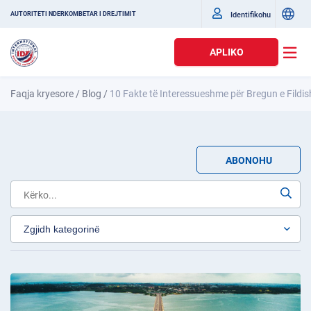
Identifikohu
AUTORITETI NDËRKOMBËTAR I DREJTIMIT
APLIKO
Faqja kryesore
/
Blog
/
10 Fakte të Interessueshme për Bregun e Fildis
ABONOHU