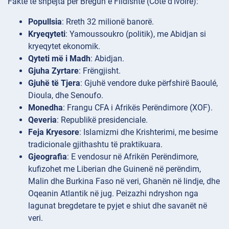
Fakte të shpejta për Bregun e Fildishtë (Côte d’Ivoire):
Popullsia
: Rreth 32 milionë banorë.
Kryeqyteti
: Yamoussoukro (politik), me Abidjan si
kryeqytet ekonomik.
Qyteti më i Madh
: Abidjan.
Gjuha Zyrtare
: Frëngjisht.
Gjuhë të Tjera
: Gjuhë vendore duke përfshirë Baoulé,
Dioula, dhe Senoufo.
Monedha
: Frangu CFA i Afrikës Perëndimore (XOF).
Qeveria
: Republikë presidenciale.
Feja Kryesore
: Islamizmi dhe Krishterimi, me besime
tradicionale gjithashtu të praktikuara.
Gjeografia
: E vendosur në Afrikën Perëndimore,
kufizohet me Liberian dhe Guinenë në perëndim,
Malin dhe Burkina Faso në veri, Ghanën në lindje, dhe
Oqeanin Atlantik në jug. Peizazhi ndryshon nga
lagunat bregdetare te pyjet e shiut dhe savanët në
veri.