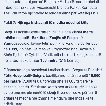
e hipopotamit pigme në Bregun e Fildishtë monitorohet dhe
mbrohet me kujdes, veçanërisht brenda Parkut Kombëtar
Taï, i cili ofron një strehë të rëndësishme për këtë lloj unik.
Fakti 7: Një nga kishat më të mëdha ndodhet këtu
Bregu i Fildishtë është shtëpi për një nga
kishat më të
mëdha në botë
—
Bazilika e Zonjës së Paqes
në
Yamoussoukro
, kryeqytetin politik të vendit. E përfunduar
në
1989
, kjo bazilikë masive u frymëzua nga Bazilika e
Shën Pjetrit në Qytetin e Vatikanit dhe madje e tejkalon atë
në lartësi, duke arritur
158 metra
(518 këmbë).
E financuar nga presidenti i atëhershëm i Bregut të Fildishtë
Félix Houphouët-Boigny
, bazilika mund të strehojë
18,000
besimtarë
(7,000 të ulur brenda dhe 11,000 të tjerë në
sheshin jashtë). Struktura kombinon arkitekturën klasike
evropiane me elementë të dizajnit vendor, duke përfshirë
dritare të mëdha me xhama me ngjyra dhe mozaikë të
ndërlikuara.