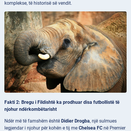
komplekse, të historisë së vendit.
Fakti 2: Bregu i Fildishtë ka prodhuar disa futbollistë të
njohur ndërkombëtarisht
Ndër më të famshëm është
Didier Drogba
, një sulmues
legjendar i njohur për kohën e tij me
Chelsea FC
në Premier