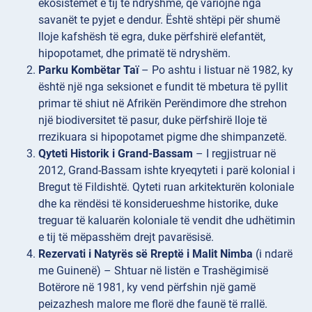
ekosistemet e tij të ndryshme, që variojnë nga
savanët te pyjet e dendur. Është shtëpi për shumë
lloje kafshësh të egra, duke përfshirë elefantët,
hipopotamet, dhe primatë të ndryshëm.
Parku Kombëtar Taï
– Po ashtu i listuar në 1982, ky
është një nga seksionet e fundit të mbetura të pyllit
primar të shiut në Afrikën Perëndimore dhe strehon
një biodiversitet të pasur, duke përfshirë lloje të
rrezikuara si hipopotamet pigme dhe shimpanzetë.
Qyteti Historik i Grand-Bassam
– I regjistruar në
2012, Grand-Bassam ishte kryeqyteti i parë kolonial i
Bregut të Fildishtë. Qyteti ruan arkitekturën koloniale
dhe ka rëndësi të konsiderueshme historike, duke
treguar të kaluarën koloniale të vendit dhe udhëtimin
e tij të mëpasshëm drejt pavarësisë.
Rezervati i Natyrës së Rreptë i Malit Nimba
(i ndarë
me Guinenë) – Shtuar në listën e Trashëgimisë
Botërore në 1981, ky vend përfshin një gamë
peizazhesh malore me florë dhe faunë të rrallë.