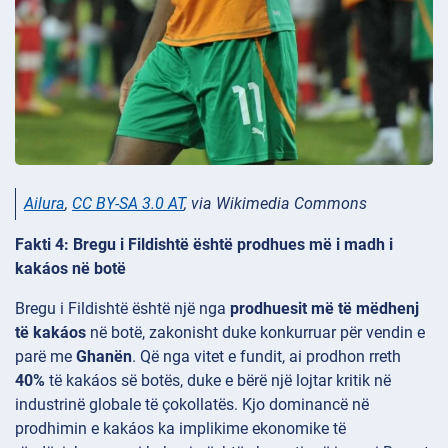
Ailura
,
CC BY-SA 3.0 AT
, via Wikimedia Commons
Fakti 4: Bregu i Fildishtë është prodhues më i madh i
kakáos në botë
Bregu i Fildishtë është një nga
prodhuesit më të mëdhenj
të kakáos
në botë, zakonisht duke konkurruar për vendin e
parë me
Ghanën
. Që nga vitet e fundit, ai prodhon rreth
40%
të kakáos së botës, duke e bërë një lojtar kritik në
industrinë globale të çokollatës. Kjo dominancë në
prodhimin e kakáos ka implikime ekonomike të