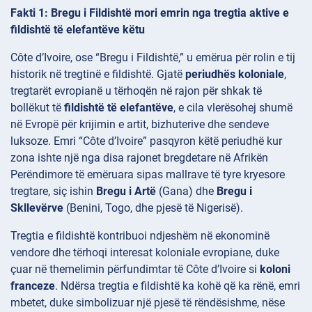
Fakti 1: Bregu i Fildishtë mori emrin nga tregtia aktive e
fildishtë të elefantëve këtu
Côte d’Ivoire, ose “Bregu i Fildishtë,” u emërua për rolin e tij
historik në tregtinë e fildishtë. Gjatë
periudhës koloniale
,
tregtarët evropianë u tërhoqën në rajon për shkak të
bollëkut të
fildishtë të elefantëve
, e cila vlerësohej shumë
në Evropë për krijimin e artit, bizhuterive dhe sendeve
luksoze. Emri “Côte d’Ivoire” pasqyron këtë periudhë kur
zona ishte një nga disa rajonet bregdetare në Afrikën
Perëndimore të emëruara sipas mallrave të tyre kryesore
tregtare, siç ishin
Bregu i Artë
(Gana) dhe
Bregu i
Skllevërve
(Benini, Togo, dhe pjesë të Nigerisë).
Tregtia e fildishtë kontribuoi ndjeshëm në ekonominë
vendore dhe tërhoqi interesat koloniale evropiane, duke
çuar në themelimin përfundimtar të Côte d’Ivoire si
koloni
franceze
. Ndërsa tregtia e fildishtë ka kohë që ka rënë, emri
mbetet, duke simbolizuar një pjesë të rëndësishme, nëse