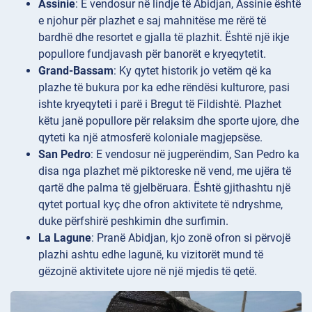
Assinie
: E vendosur në lindje të Abidjan, Assinie është
e njohur për plazhet e saj mahnitëse me rërë të
bardhë dhe resortet e gjalla të plazhit. Është një ikje
popullore fundjavash për banorët e kryeqytetit.
Grand-Bassam
: Ky qytet historik jo vetëm që ka
plazhe të bukura por ka edhe rëndësi kulturore, pasi
ishte kryeqyteti i parë i Bregut të Fildishtë. Plazhet
këtu janë popullore për relaksim dhe sporte ujore, dhe
qyteti ka një atmosferë koloniale magjepsëse.
San Pedro
: E vendosur në jugperëndim, San Pedro ka
disa nga plazhet më piktoreske në vend, me ujëra të
qartë dhe palma të gjelbëruara. Është gjithashtu një
qytet portual kyç dhe ofron aktivitete të ndryshme,
duke përfshirë peshkimin dhe surfimin.
La Lagune
: Pranë Abidjan, kjo zonë ofron si përvojë
plazhi ashtu edhe lagunë, ku vizitorët mund të
gëzojnë aktivitete ujore në një mjedis të qetë.