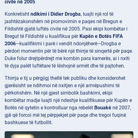
civile në 2005
Konkretisht
ndikimi i Didier Drogba
, luajti një rol të
jashtëzakonshëm në promovimin e paqes në Bregun e
Fildishtë gjatë luftës civile në 2005. Pasi ekipi kombëtar i
Bregut të Fildishtë u kualifikua për
Kupën e Botës FIFA
2006
—kualifikimi i parë i vendit ndonjëherë—Drogba e
përdori momentin për të bërë një thirrje të sinqertë për paqe.
Duke folur drejtpërdrejt me kombin para kamerës, ai i nxiti
të dyja palët luftëtare të lëshojnë armët dhe të pajtohen.
Thirrja e tij u përgjigj thellë tek publiku dhe konsiderohet
gjerësisht se ndihmoi në nxitjen e një armëpushimi të
përkohshëm. Në një gjest simbolik bashkimi, ekipi
kombëtar madje luajti një ndeshje kualifikuese për Kupën e
Botës në qytetin e kontrolluar nga rebelët
Bouaké
në 2007,
gjë që forcoi më tej përpjekjet për paqe dhe tregoi fuqinë
bashkuese të futbollit.