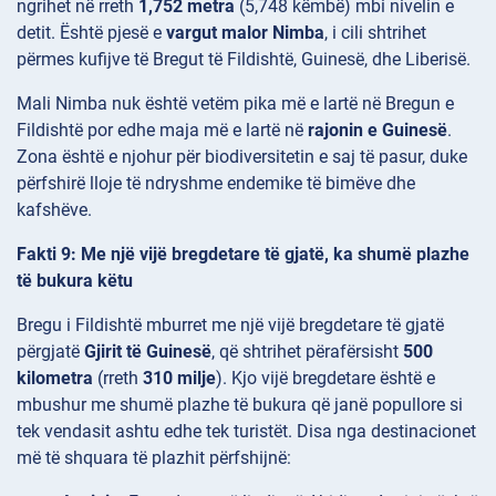
ngrihet në rreth
1,752 metra
(5,748 këmbë) mbi nivelin e
detit. Është pjesë e
vargut malor Nimba
, i cili shtrihet
përmes kufijve të Bregut të Fildishtë, Guinesë, dhe Liberisë.
Mali Nimba nuk është vetëm pika më e lartë në Bregun e
Fildishtë por edhe maja më e lartë në
rajonin e Guinesë
.
Zona është e njohur për biodiversitetin e saj të pasur, duke
përfshirë lloje të ndryshme endemike të bimëve dhe
kafshëve.
Fakti 9: Me një vijë bregdetare të gjatë, ka shumë plazhe
të bukura këtu
Bregu i Fildishtë mburret me një vijë bregdetare të gjatë
përgjatë
Gjirit të Guinesë
, që shtrihet përafërsisht
500
kilometra
(rreth
310 milje
). Kjo vijë bregdetare është e
mbushur me shumë plazhe të bukura që janë popullore si
tek vendasit ashtu edhe tek turistët. Disa nga destinacionet
më të shquara të plazhit përfshijnë: