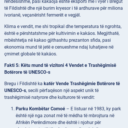
rëndësishme, pasi kakaoja është eksporti më i vyer i Bregut
të Fildishtë dhe një burim kryesor i të ardhurave për miliona
ivorianë, veçanërisht fermerët e vegjël.
Klima e vendit, me shi tropikal dhe temperatura të ngrohta,
është e përshtatshme për kultivimin e kakáos. Megjithatë,
mbështetja në kakao gjithashtu prezanton sfida, pasi
ekonomia mund të jetë e cenueshme ndaj luhatjeve në
çmimet globale të kakáos.
Fakti 5: Këtu mund të vizitoni 4 Vendet e Trashëgimisë
Botërore të UNESCO-s
Bregu i Fildishtë ka
katër Vende Trashëgimie Botërore të
UNESCO-s
, secili përfaqëson një aspekt unik të
trashëgimisë natyrore dhe kulturore të vendit:
Parku Kombëtar Comoé
– E listuar në 1983, ky park
është një nga zonat më të mëdha të mbrojtura në
Afrikën Perëndimore dhe është i njohur për