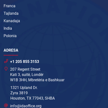
Franca
Tajlanda
Kanadaja
India
Polonia
ADRESA
+1 205 855 3153
207 Regent Street
Kati 3, suitë, Londër
W1B 3HH, Mbretëria e Bashkuar
1321 Upland Dr.
Zyra 3819
Houston, TX 77043, SHBA
info@idaoffice.org