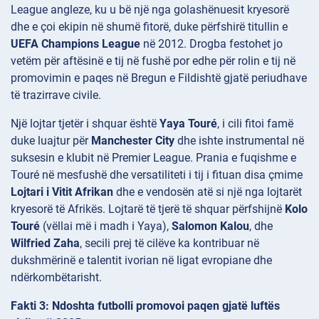
League angleze, ku u bë një nga golashënuesit kryesorë
dhe e çoi ekipin në shumë fitorë, duke përfshirë titullin e
UEFA Champions League
në 2012. Drogba festohet jo
vetëm për aftësinë e tij në fushë por edhe për rolin e tij në
promovimin e paqes në Bregun e Fildishtë gjatë periudhave
të trazirrave civile.
Një lojtar tjetër i shquar është
Yaya Touré
, i cili fitoi famë
duke luajtur për
Manchester City
dhe ishte instrumental në
suksesin e klubit në Premier League. Prania e fuqishme e
Touré në mesfushë dhe versatiliteti i tij i fituan disa çmime
Lojtari i Vitit Afrikan
dhe e vendosën atë si një nga lojtarët
kryesorë të Afrikës. Lojtarë të tjerë të shquar përfshijnë
Kolo
Touré
(vëllai më i madh i Yaya),
Salomon Kalou
, dhe
Wilfried Zaha
, secili prej të cilëve ka kontribuar në
dukshmërinë e talentit ivorian në ligat evropiane dhe
ndërkombëtarisht.
Fakti 3: Ndoshta futbolli promovoi paqen gjatë luftës