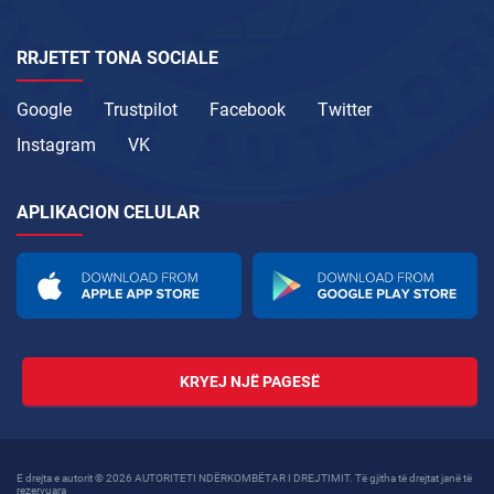
RRJETET TONA SOCIALE
Google
Trustpilot
Facebook
Twitter
Instagram
VK
APLIKACION CELULAR
KRYEJ NJË PAGESË
E drejta e autorit © 2026 AUTORITETI NDËRKOMBËTAR I DREJTIMIT. Të gjitha të drejtat janë të
rezervuara