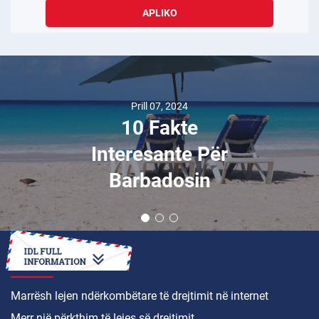
APLIKO
Prill 07, 2024
10 Fakte
Interesante Për
Barbadosin
SI TË
Marrësh lejen ndërkombëtare të drejtimit në internet
Merr një përkthim të lejes së drejtimit