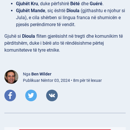
Gjuhët Kru
, duke përfshirë
Bété
dhe
Guéré
.
Gjuhët Mande
, siç është
Dioula
(gjithashtu e njohur si
Jula), e cila shërben si lingua franca në shumicën e
pjesës perëndimore të vendit.
Gjuhë si
Dioula
fliten gjerësisht në tregti dhe komunikim të
përditshëm, duke i bërë ato të rëndësishme përtej
komuniteteve të tyre etnike.
Nga
Ben Wilder
Publikuar Nëntor 03, 2024 • 8m për të lexuar