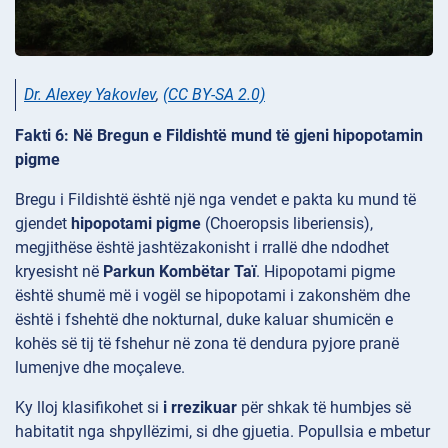
Dr. Alexey Yakovlev
,
(CC BY-SA 2.0)
Fakti 6: Në Bregun e Fildishtë mund të gjeni hipopotamin
pigme
Bregu i Fildishtë është një nga vendet e pakta ku mund të
gjendet
hipopotami pigme
(Choeropsis liberiensis),
megjithëse është jashtëzakonisht i rrallë dhe ndodhet
kryesisht në
Parkun Kombëtar Taï
. Hipopotami pigme
është shumë më i vogël se hipopotami i zakonshëm dhe
është i fshehtë dhe nokturnal, duke kaluar shumicën e
kohës së tij të fshehur në zona të dendura pyjore pranë
lumenjve dhe moçaleve.
Ky lloj klasifikohet si
i rrezikuar
për shkak të humbjes së
habitatit nga shpyllëzimi, si dhe gjuetia. Popullsia e mbetur