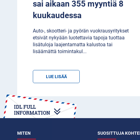
sai aikaan 355 myyntiä 8
kuukaudessa
Auto-, skootteri- ja pyörän vuokrausyritykset
etsivät nykyään luotettavia tapoja tuottaa
lisätuloja laajentamatta kalustoa tai
lisäämättä toimintakul
...
LUE LISÄÄ
MITEN
SUOSITTUJA KOHTE