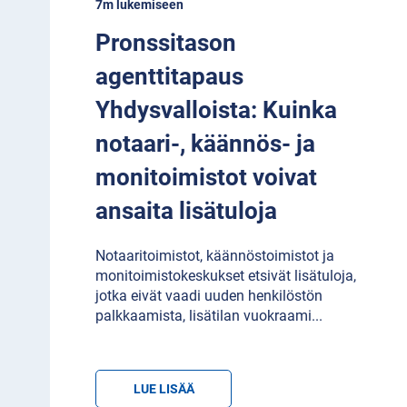
7m lukemiseen
Pronssitason
agenttitapaus
Yhdysvalloista: Kuinka
notaari-, käännös- ja
monitoimistot voivat
ansaita lisätuloja
Notaaritoimistot, käännöstoimistot ja
monitoimistokeskukset etsivät lisätuloja,
jotka eivät vaadi uuden henkilöstön
palkkaamista, lisätilan vuokraami
...
LUE LISÄÄ