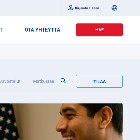
Kirjaudu sisään
IT
OTA YHTEYTTÄ
HAE
Arvostelut
Matkustaa
TILAA