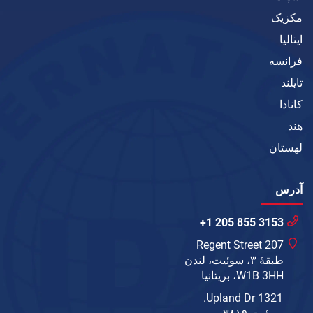
مکزیک
ایتالیا
فرانسه
تایلند
کانادا
هند
لهستان
آدرس
+1 205 855 3153
207 Regent Street
طبقهٔ ۳، سوئیت، لندن
W1B 3HH، بریتانیا
1321 Upland Dr.