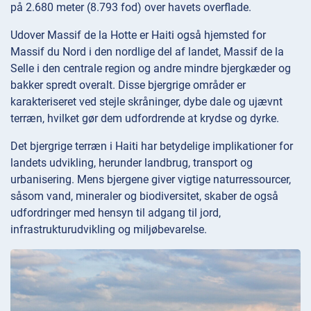
på 2.680 meter (8.793 fod) over havets overflade.
Udover Massif de la Hotte er Haiti også hjemsted for
Massif du Nord i den nordlige del af landet, Massif de la
Selle i den centrale region og andre mindre bjergkæder og
bakker spredt overalt. Disse bjergrige områder er
karakteriseret ved stejle skråninger, dybe dale og ujævnt
terræn, hvilket gør dem udfordrende at krydse og dyrke.
Det bjergrige terræn i Haiti har betydelige implikationer for
landets udvikling, herunder landbrug, transport og
urbanisering. Mens bjergene giver vigtige naturressourcer,
såsom vand, mineraler og biodiversitet, skaber de også
udfordringer med hensyn til adgang til jord,
infrastrukturudvikling og miljøbevarelse.