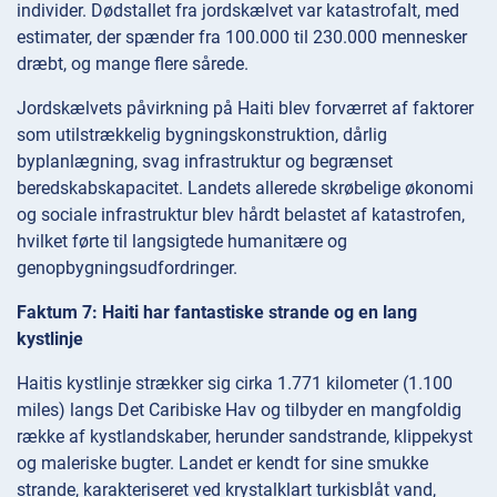
individer. Dødstallet fra jordskælvet var katastrofalt, med
estimater, der spænder fra 100.000 til 230.000 mennesker
dræbt, og mange flere sårede.
Jordskælvets påvirkning på Haiti blev forværret af faktorer
som utilstrækkelig bygningskonstruktion, dårlig
byplanlægning, svag infrastruktur og begrænset
beredskabskapacitet. Landets allerede skrøbelige økonomi
og sociale infrastruktur blev hårdt belastet af katastrofen,
hvilket førte til langsigtede humanitære og
genopbygningsudfordringer.
Faktum 7: Haiti har fantastiske strande og en lang
kystlinje
Haitis kystlinje strækker sig cirka 1.771 kilometer (1.100
miles) langs Det Caribiske Hav og tilbyder en mangfoldig
række af kystlandskaber, herunder sandstrande, klippekyst
og maleriske bugter. Landet er kendt for sine smukke
strande, karakteriseret ved krystalklart turkisblåt vand,