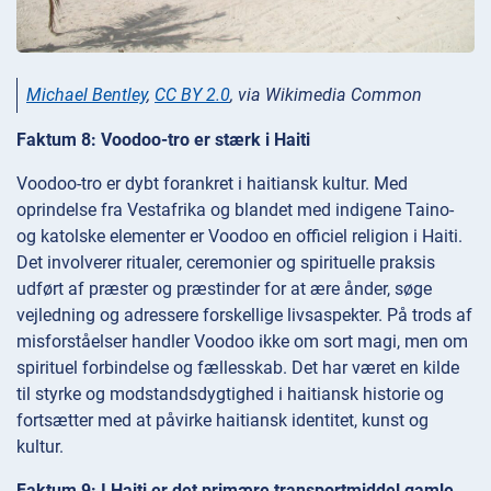
Michael Bentley
,
CC BY 2.0
, via Wikimedia Common
Faktum 8: Voodoo-tro er stærk i Haiti
Voodoo-tro er dybt forankret i haitiansk kultur. Med
oprindelse fra Vestafrika og blandet med indigene Taino-
og katolske elementer er Voodoo en officiel religion i Haiti.
Det involverer ritualer, ceremonier og spirituelle praksis
udført af præster og præstinder for at ære ånder, søge
vejledning og adressere forskellige livsaspekter. På trods af
misforståelser handler Voodoo ikke om sort magi, men om
spirituel forbindelse og fællesskab. Det har været en kilde
til styrke og modstandsdygtighed i haitiansk historie og
fortsætter med at påvirke haitiansk identitet, kunst og
kultur.
Faktum 9: I Haiti er det primære transportmiddel gamle