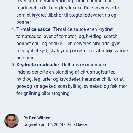
revet kål, gulerødder, løg og scotch bonnet chili,
marineret i eddike og krydderier. Det serveres ofte
som et krydret tilbehør til stegte fødevarer, ris og
bønner.
Ti-malice sauce
: Ti-malice sauce er en krydret
tomatsauce lavet af tomater, løg, hvidløg, scotch
bonnet chili og eddike. Den serveres almindeligvis
med grillet kød, skaldyr og risretter for at tilføje varme
og smag.
Krydrede marinader
: Haitianske marinader
indeholder ofte en blanding af citrusfrugtsafter,
hvidløg, løg, urter og krydderier, herunder chili, for at
gøre og smage kød som kylling, svinekød og fisk mør
før grillning eller stegning.
By
Ben Wilder
Udgivet april 14, 2024 • 9m at læse