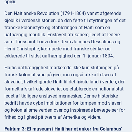
oprør.
Den Haitianske Revolution (1791-1804) var et afgørende
øjeblik i verdenshistorien, da den førte til styrtningen af det
franske kolonistyre og etableringen af Haiti som en
uafhængig republik. Enslaved afrikanere, ledet af ledere
som Toussaint Louverture, Jean-Jacques Dessalines og
Henri Christophe, kæmpede mod franske styrker og
erklærede til sidst uafhængighed den 1. januar 1804.
Haitis uafhængighed markerede ikke kun slutningen på
fransk kolonialisme på øen, men også afskaffelsen af
slaveriet, hvilket gjorde Haiti til det første land i verden, der
formelt afskaffede slaveriet og etablerede en nationalstat
ledet af tidligere enslaved mennesker. Denne historiske
bedrift havde dybe implikationer for kampen mod slaveri
og kolonialisme verden over og inspirerede bevægelser for
frihed og lighed på tværs af Amerika og videre.
Faktum 3: Et museum i Haiti har et anker fra Columbus’