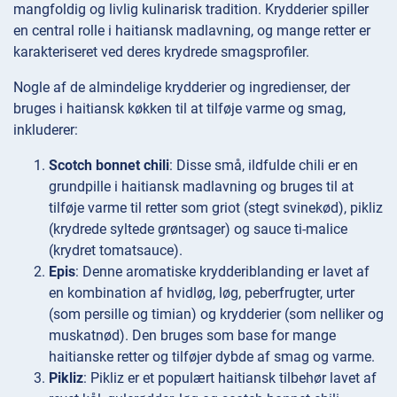
mangfoldig og livlig kulinarisk tradition. Krydderier spiller
en central rolle i haitiansk madlavning, og mange retter er
karakteriseret ved deres krydrede smagsprofiler.
Nogle af de almindelige krydderier og ingredienser, der
bruges i haitiansk køkken til at tilføje varme og smag,
inkluderer:
Scotch bonnet chili
: Disse små, ildfulde chili er en
grundpille i haitiansk madlavning og bruges til at
tilføje varme til retter som griot (stegt svinekød), pikliz
(krydrede syltede grøntsager) og sauce ti-malice
(krydret tomatsauce).
Epis
: Denne aromatiske krydderiblanding er lavet af
en kombination af hvidløg, løg, peberfrugter, urter
(som persille og timian) og krydderier (som nelliker og
muskatnød). Den bruges som base for mange
haitianske retter og tilføjer dybde af smag og varme.
Pikliz
: Pikliz er et populært haitiansk tilbehør lavet af