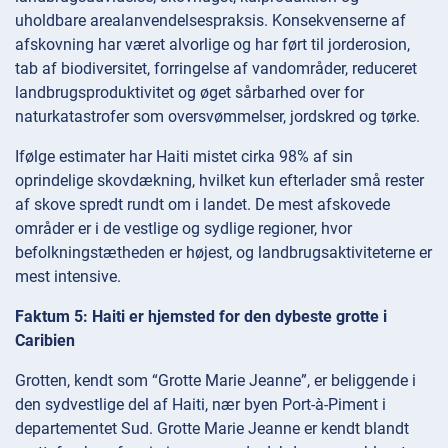
uholdbare arealanvendelsespraksis. Konsekvenserne af
afskovning har været alvorlige og har ført til jorderosion,
tab af biodiversitet, forringelse af vandområder, reduceret
landbrugsproduktivitet og øget sårbarhed over for
naturkatastrofer som oversvømmelser, jordskred og tørke.
Ifølge estimater har Haiti mistet cirka 98% af sin
oprindelige skovdækning, hvilket kun efterlader små rester
af skove spredt rundt om i landet. De mest afskovede
områder er i de vestlige og sydlige regioner, hvor
befolkningstætheden er højest, og landbrugsaktiviteterne er
mest intensive.
Faktum 5: Haiti er hjemsted for den dybeste grotte i
Caribien
Grotten, kendt som “Grotte Marie Jeanne”, er beliggende i
den sydvestlige del af Haiti, nær byen Port-à-Piment i
departementet Sud. Grotte Marie Jeanne er kendt blandt