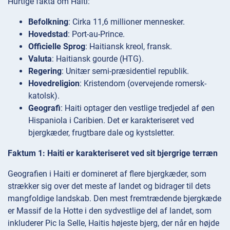
Hurtige fakta om Haiti:
Befolkning
: Cirka 11,6 millioner mennesker.
Hovedstad
: Port-au-Prince.
Officielle Sprog
: Haitiansk kreol, fransk.
Valuta
: Haitiansk gourde (HTG).
Regering
: Unitær semi-præsidentiel republik.
Hovedreligion
: Kristendom (overvejende romersk-
katolsk).
Geografi
: Haiti optager den vestlige tredjedel af øen
Hispaniola i Caribien. Det er karakteriseret ved
bjergkæder, frugtbare dale og kystsletter.
Faktum 1: Haiti er karakteriseret ved sit bjergrige terræn
Geografien i Haiti er domineret af flere bjergkæder, som
strækker sig over det meste af landet og bidrager til dets
mangfoldige landskab. Den mest fremtrædende bjergkæde
er Massif de la Hotte i den sydvestlige del af landet, som
inkluderer Pic la Selle, Haitis højeste bjerg, der når en højde