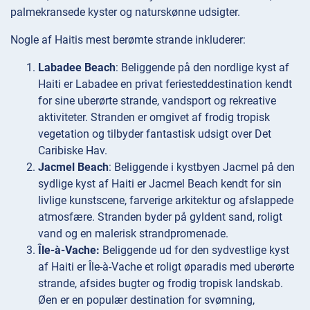
palmekransede kyster og naturskønne udsigter.
Nogle af Haitis mest berømte strande inkluderer:
Labadee Beach
: Beliggende på den nordlige kyst af
Haiti er Labadee en privat feriesteddestination kendt
for sine uberørte strande, vandsport og rekreative
aktiviteter. Stranden er omgivet af frodig tropisk
vegetation og tilbyder fantastisk udsigt over Det
Caribiske Hav.
Jacmel Beach
: Beliggende i kystbyen Jacmel på den
sydlige kyst af Haiti er Jacmel Beach kendt for sin
livlige kunstscene, farverige arkitektur og afslappede
atmosfære. Stranden byder på gyldent sand, roligt
vand og en malerisk strandpromenade.
Île-à-Vache:
Beliggende ud for den sydvestlige kyst
af Haiti er Île-à-Vache et roligt øparadis med uberørte
strande, afsides bugter og frodig tropisk landskab.
Øen er en populær destination for svømning,