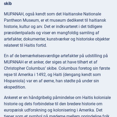
skib
MUPANAH, også kendt som det Haitianske Nationale
Pantheon Museum, er et museum dedikeret til haitiansk
historie, kultur og arv. Det er indkvarteret i det tidligere
præsidentpalads og viser en mangfoldig samling af
artefakter, dokumenter, kunstværker og historiske objekter
relateret til Haitis fortid.
En af de bemærkelsesværdige artefakter på udstilling på
MUPANAH er et anker, der siges at have tilhørt et af
Christopher Columbus’ skibe. Columbus foretog sin første
rejse til Amerika i 1492, og Haiti (dengang kendt som
Hispaniola) var en af øerne, han stødte på under sin
ekspedition.
Ankeret er en håndgribelig påmindelse om Haitis koloniale
historie og dets forbindelse til den bredere historie om
europæisk udforskning og kolonisering i Amerika. Det
tjener som et symbol på møderne mellem oprindelige folk