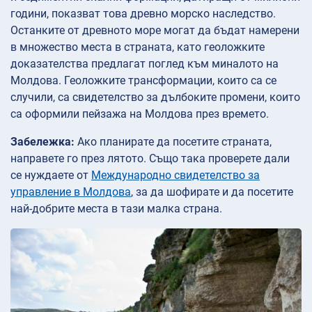
години, показват това древно морско наследство.
Останките от древното море могат да бъдат намерени
в множество места в страната, като геоложките
доказателства предлагат поглед към миналото на
Молдова. Геоложките трансформации, които са се
случили, са свидетелство за дълбоките промени, които
са оформили пейзажа на Молдова през времето.
Забележка:
Ако планирате да посетите страната,
направете го през лятото. Също така проверете дали
се нуждаете от
Международно свидетелство за
управление в Молдова
, за да шофирате и да посетите
най-добрите места в тази малка страна.