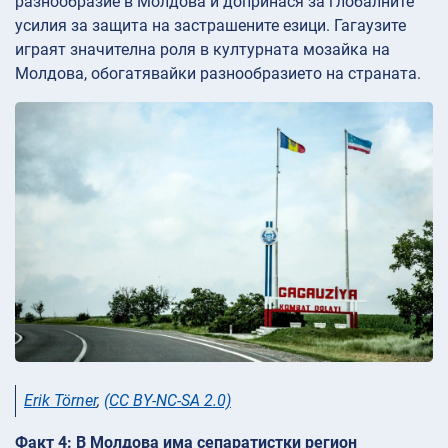
разнообразие в Молдова и допринася за глобалните
усилия за защита на застрашените езици. Гагаузите
играят значителна роля в културната мозайка на
Молдова, обогатявайки разнообразието на страната.
Erik Törner
,
(CC BY-NC-SA 2.0)
Факт 4: В Молдова има сепаратистки регион