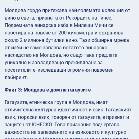
Молдова гордо притежава най-голямата колекция от
вино в света, призната от Рекордите на Гинес.
Подземната винарска изба в Милещи Мичи се
простира на повече от 200 километра и съхранява
около 2 милиона бутилки вино. Тази обширна мрежа
от изби не само запазва богатото винарско
наследство на Молдова, но също така предлага
уникално и завладяващо преживяване за
посетителите, изследващи огромния подземен
лабиринт.
Факт 3: Молдова е дом на гагаузите
Гагаузите, етническа група в Молдова, имат
отличителна културна идентичност и език. Гагаузкият
език, тюркски език, говорен от гагаузите, е признат и
защитен от ЮНЕСКО. Това признание подчертава
важността на запазването на езиковото и културно