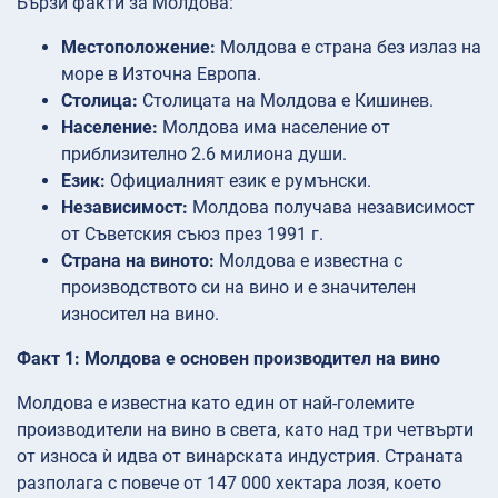
Бързи факти за Молдова:
Местоположение:
Молдова е страна без излаз на
море в Източна Европа.
Столица:
Столицата на Молдова е Кишинев.
Население:
Молдова има население от
приблизително 2.6 милиона души.
Език:
Официалният език е румънски.
Независимост:
Молдова получава независимост
от Съветския съюз през 1991 г.
Страна на виното:
Молдова е известна с
производството си на вино и е значителен
износител на вино.
Факт 1: Молдова е основен производител на вино
Молдова е известна като един от най-големите
производители на вино в света, като над три четвърти
от износа ѝ идва от винарската индустрия. Страната
разполага с повече от 147 000 хектара лозя, което