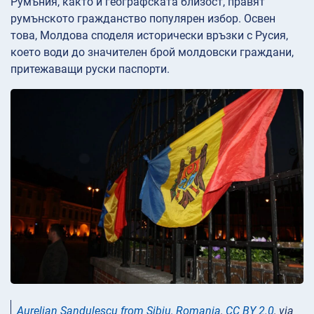
Румъния, както и географската близост, правят
румънското гражданство популярен избор. Освен
това, Молдова споделя исторически връзки с Русия,
което води до значителен брой молдовски граждани,
притежаващи руски паспорти.
Aurelian Sandulescu from Sibiu, Romania
,
CC BY 2.0
, via