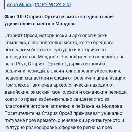
Kodo Miura
,
(CC BY-NC-SA 2.0)
Факт 10: Старият Орхей се смята за едно от най-
удивителните места в Молдова
Старият Орхей, исторически и археологически
комплекс, е очарователно място, което предлага
поглед към богатото културно и историческо
наследство на Молдова. Разположен по поречието на
река Реут, Старият Орхей съдържа останки от
различни периоди, включително древни укрепления,
пещерни манастири и следи от различни цивилизации.
Комплексът включва археологически находки от
дакийския, римския, монголския и османския периоди,
което го прави забележително свидетелство за
пластовете история, вплетени в пейзажа на Молдова.
Посетителите на Стария Орхей преживяват уникално
пътуване през времето, оценявайки архитектурното и
културно разнообразие, оформило региона през