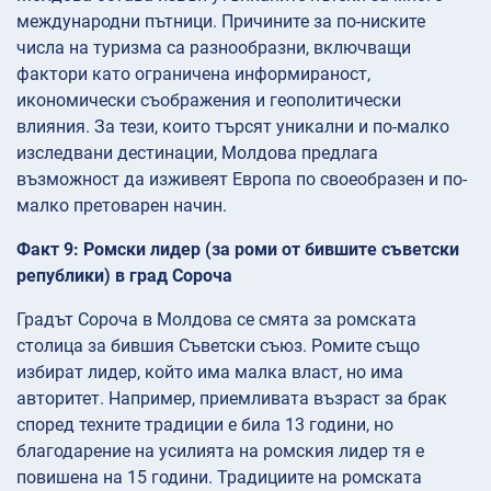
международни пътници. Причините за по-ниските
числа на туризма са разнообразни, включващи
фактори като ограничена информираност,
икономически съображения и геополитически
влияния. За тези, които търсят уникални и по-малко
изследвани дестинации, Молдова предлага
възможност да изживеят Европа по своеобразен и по-
малко претоварен начин.
Факт 9: Ромски лидер (за роми от бившите съветски
републики) в град Сороча
Градът Сороча в Молдова се смята за ромската
столица за бившия Съветски съюз. Ромите също
избират лидер, който има малка власт, но има
авторитет. Например, приемливата възраст за брак
според техните традиции е била 13 години, но
благодарение на усилията на ромския лидер тя е
повишена на 15 години. Традициите на ромската