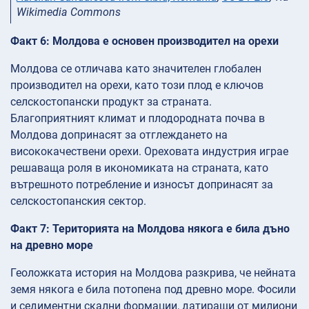
Wikimedia Commons
Факт 6: Молдова е основен производител на орехи
Молдова се отличава като значителен глобален
производител на орехи, като този плод е ключов
селскостопански продукт за страната.
Благоприятният климат и плодородната почва в
Молдова допринасят за отглеждането на
висококачествени орехи. Ореховата индустрия играе
решаваща роля в икономиката на страната, като
вътрешното потребление и износът допринасят за
селскостопанския сектор.
Факт 7: Територията на Молдова някога е била дъно
на древно море
Геоложката история на Молдова разкрива, че нейната
земя някога е била потопена под древно море. Фосили
и седиментни скални формации, датиращи от милиони