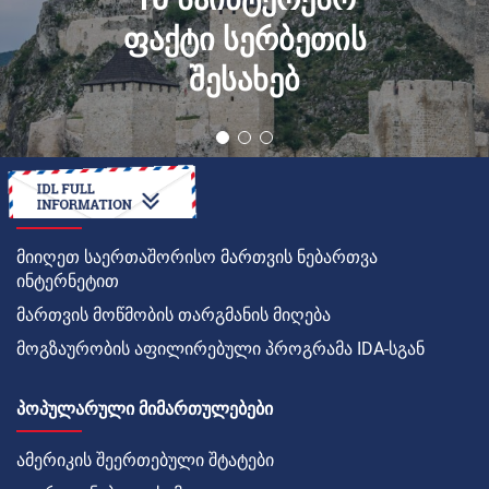
ფაქტი სერბეთის
შესახებ
ᲠᲝᲒᲝᲠ
მიიღეთ საერთაშორისო მართვის ნებართვა
ინტერნეტით
მართვის მოწმობის თარგმანის მიღება
მოგზაურობის აფილირებული პროგრამა IDA-სგან
ᲞᲝᲞᲣᲚᲐᲠᲣᲚᲘ ᲛᲘᲛᲐᲠᲗᲣᲚᲔᲑᲔᲑᲘ
ამერიკის შეერთებული შტატები