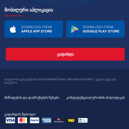
ᲛᲝᲑᲘᲚᲣᲠᲘ ᲐᲞᲚᲘᲙᲐᲪᲘᲐ
ᲒᲐᲓᲐᲮᲓᲐ
საავტორო უფლებები © 2026 INTERNATIONAL DRIVING AUTHORITY. ყველა უფლება
დაცულია
მიწოდების და დაბრუნების წესები
კონფიდენციალურობის პოლიტიკას
გადახდის მეთოდი: