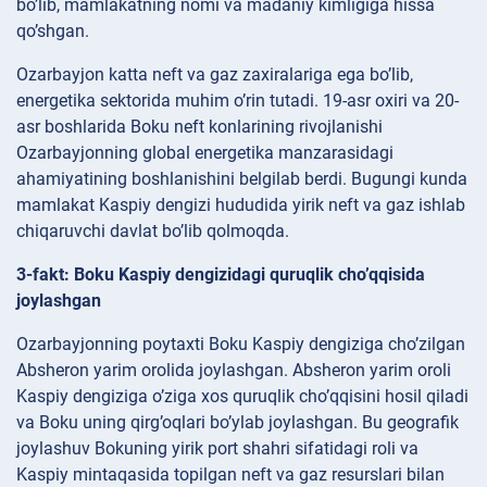
bo’lib, mamlakatning nomi va madaniy kimligiga hissa
qo’shgan.
Ozarbayjon katta neft va gaz zaxiralariga ega bo’lib,
energetika sektorida muhim o’rin tutadi. 19-asr oxiri va 20-
asr boshlarida Boku neft konlarining rivojlanishi
Ozarbayjonning global energetika manzarasidagi
ahamiyatining boshlanishini belgilab berdi. Bugungi kunda
mamlakat Kaspiy dengizi hududida yirik neft va gaz ishlab
chiqaruvchi davlat bo’lib qolmoqda.
3-fakt: Boku Kaspiy dengizidagi quruqlik cho’qqisida
joylashgan
Ozarbayjonning poytaxti Boku Kaspiy dengiziga cho’zilgan
Absheron yarim orolida joylashgan. Absheron yarim oroli
Kaspiy dengiziga o’ziga xos quruqlik cho’qqisini hosil qiladi
va Boku uning qirg’oqlari bo’ylab joylashgan. Bu geografik
joylashuv Bokuning yirik port shahri sifatidagi roli va
Kaspiy mintaqasida topilgan neft va gaz resurslari bilan