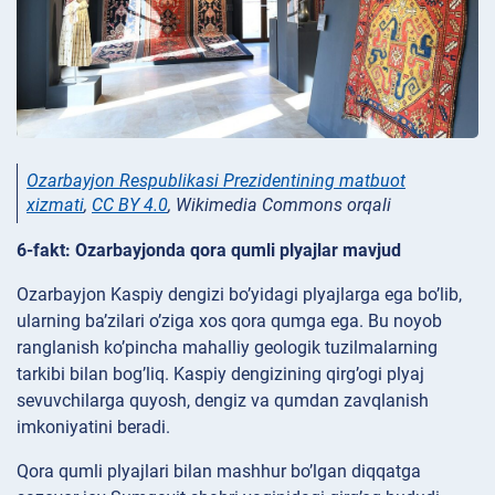
Ozarbayjon Respublikasi Prezidentining matbuot
xizmati
,
CC BY 4.0
, Wikimedia Commons orqali
6-fakt: Ozarbayjonda qora qumli plyajlar mavjud
Ozarbayjon Kaspiy dengizi bo’yidagi plyajlarga ega bo’lib,
ularning ba’zilari o’ziga xos qora qumga ega. Bu noyob
ranglanish ko’pincha mahalliy geologik tuzilmalarning
tarkibi bilan bog’liq. Kaspiy dengizining qirg’ogi plyaj
sevuvchilarga quyosh, dengiz va qumdan zavqlanish
imkoniyatini beradi.
Qora qumli plyajlari bilan mashhur bo’lgan diqqatga