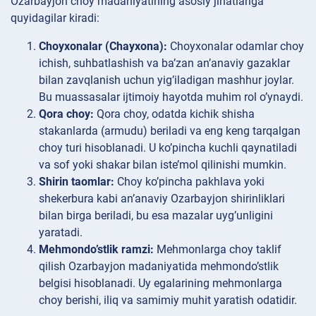
Ozarbayjon choy madaniyatining asosiy jihatlariga
quyidagilar kiradi:
Choyxonalar (Chayxona):
Choyxonalar odamlar choy
ichish, suhbatlashish va ba’zan an’anaviy gazaklar
bilan zavqlanish uchun yig’iladigan mashhur joylar.
Bu muassasalar ijtimoiy hayotda muhim rol o’ynaydi.
Qora choy:
Qora choy, odatda kichik shisha
stakanlarda (armudu) beriladi va eng keng tarqalgan
choy turi hisoblanadi. U ko’pincha kuchli qaynatiladi
va sof yoki shakar bilan iste’mol qilinishi mumkin.
Shirin taomlar:
Choy ko’pincha pakhlava yoki
shekerbura kabi an’anaviy Ozarbayjon shirinliklari
bilan birga beriladi, bu esa mazalar uyg’unligini
yaratadi.
Mehmondo’stlik ramzi:
Mehmonlarga choy taklif
qilish Ozarbayjon madaniyatida mehmondo’stlik
belgisi hisoblanadi. Uy egalarining mehmonlarga
choy berishi, iliq va samimiy muhit yaratish odatidir.