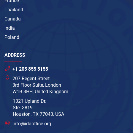
France
Thailand
Canada
India
Poland
ADDRESS
+1 205 855 3153
207 Regent Street
3rd Floor Suite, London
W1B 3HH, United Kingdom
1321 Upland Dr.
Ste. 3819
Houston, TX 77043, USA
info@idaoffice.org