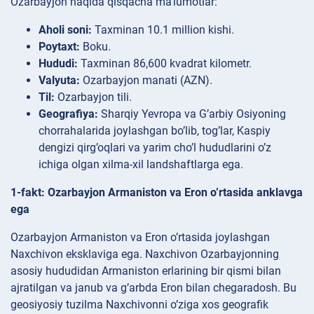
Ozarbayjon haqida qisqacha ma’lumotlar:
Aholi soni:
Taxminan 10.1 million kishi.
Poytaxt:
Boku.
Hududi:
Taxminan 86,600 kvadrat kilometr.
Valyuta:
Ozarbayjon manati (AZN).
Til:
Ozarbayjon tili.
Geografiya:
Sharqiy Yevropa va G’arbiy Osiyoning
chorrahalarida joylashgan bo’lib, tog’lar, Kaspiy
dengizi qirg’oqlari va yarim cho’l hududlarini o’z
ichiga olgan xilma-xil landshaftlarga ega.
1-fakt: Ozarbayjon Armaniston va Eron o’rtasida anklavga
ega
Ozarbayjon Armaniston va Eron o’rtasida joylashgan
Naxchivon eksklaviga ega. Naxchivon Ozarbayjonning
asosiy hududidan Armaniston erlarining bir qismi bilan
ajratilgan va janub va g’arbda Eron bilan chegaradosh. Bu
geosiyosiy tuzilma Naxchivonni o’ziga xos geografik