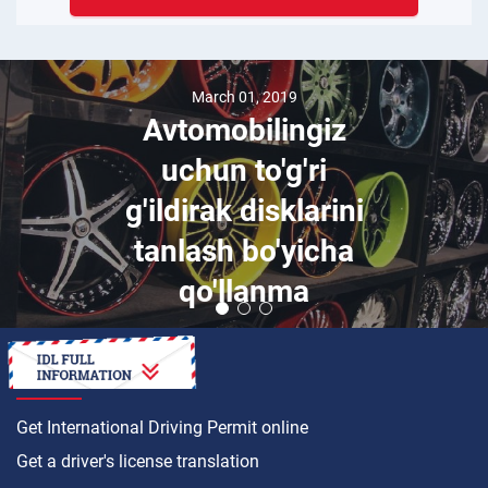
March 01, 2019
Avtomobilingiz
uchun to'g'ri
g'ildirak disklarini
tanlash bo'yicha
qo'llanma
HOW TO
Get International Driving Permit online
Get a driver's license translation