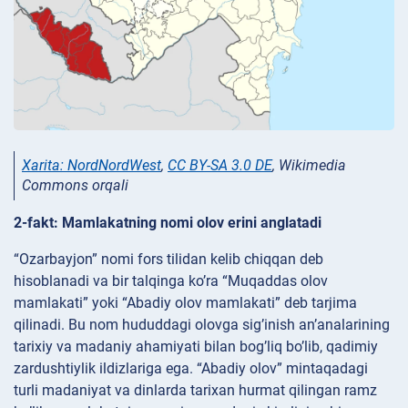
Xarita: NordNordWest
,
CC BY-SA 3.0 DE
, Wikimedia
Commons orqali
2-fakt: Mamlakatning nomi olov erini anglatadi
“Ozarbayjon” nomi fors tilidan kelib chiqqan deb
hisoblanadi va bir talqinga ko’ra “Muqaddas olov
mamlakati” yoki “Abadiy olov mamlakati” deb tarjima
qilinadi. Bu nom hududdagi olovga sig’inish an’analarining
tarixiy va madaniy ahamiyati bilan bog’liq bo’lib, qadimiy
zardushtiylik ildizlariga ega. “Abadiy olov” mintaqadagi
turli madaniyat va dinlarda tarixan hurmat qilingan ramz