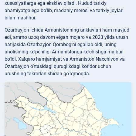
xususiyatlarga ega eksklav qiladi. Hudud tarixiy
ahamiyatga ega bo’lib, madaniy merosi va tarixiy joylari
bilan mashhur.
Ozarbayjon ichida Armanistonning anklavlari ham mavjud
edi, ammo uzoq davom etgan mojaro va 2023 yilda urush
natijasida Ozarbayjon Qorabog’ni egallab oldi, uning
aholisining ko’pchiligi Armanistonga ko’chishga majbur
bo’ldi. Xalqaro hamjamiyat va Armaniston Naxchivon va
Ozarbayjon o’rtasidagi quruqlikdagi koridor uchun
urushning takrorlanishidan qo’rqmoqda.