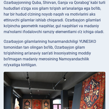
Ozarbayjonning Quba, Shirvan, Ganja va Qorabog’ kabi turli
hududlari o’ziga xos gilam to’qish an’analariga ega bo’lib,
har bir hudud o’zining noyob naqsh va motivlarini aks
ettiruvchi gilamlar ishlab chiqaradi. Ozarbayjon gilamlari
ko’pincha geometrik naqshlar, gul naqshlari va madaniy
ma’nolarni ifodalovchi ramziy elementlarni o’z ichiga oladi.
Ozarbayjon gilamlarining hunarmandchiligi YUNESKO
tomonidan tan olingan bo’lib, Ozarbayjon gilam
to’qishining an’anaviy san’ati Insoniyatning moddiy
bo’lmagan madaniy merosining Namoyandachilik
ro’yxatiga kiritilgan.