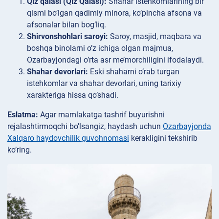
Qiz qalasi (Qız Qalası):
Shahar istehkomlarining bir
qismi bo’lgan qadimiy minora, ko’pincha afsona va
afsonalar bilan bog’liq.
Shirvonshohlari saroyi:
Saroy, masjid, maqbara va
boshqa binolarni o’z ichiga olgan majmua,
Ozarbayjondagi o’rta asr me’morchiligini ifodalaydi.
Shahar devorlari:
Eski shaharni o’rab turgan
istehkomlar va shahar devorlari, uning tarixiy
xarakteriga hissa qo’shadi.
Eslatma:
Agar mamlakatga tashrif buyurishni
rejalashtirmoqchi bo’lsangiz, haydash uchun
Ozarbayjonda
Xalqaro haydovchilik guvohnomasi
kerakligini tekshirib
ko’ring.