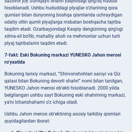
sazovor joy Sumqayit shahri yaqinidagi qirg’oq hududi
hisoblanadi. Ushbu hududdagi plyajlar o’zlarining qora
qumlari bilan dunyoning boshqa qismlarida uchraydigan
odatiy oltin qumli plyajlarga nisbatan boshqacha tajriba
taqdim etadi. Ozarbayjondagi Kaspiy dengizining qirg’ogi
xilma-xil bo’lib, mahalliy aholi va mehmonlar uchun turli
plyaj tajribalarini taqdim etadi.
7-fakt: Eski Bokuning markazi YUNESKO Jahon merosi
ro’yxatida
Bokuning tarixiy markazi, “Shirvonshohlari saroyi va Qiz
qalasi bilan Bokuning devorli shahri” nomi bilan tanilgan,
YUNESKO Jahon merosi ob’ekti hisoblanadi. 2000 yilda
belgilangan ushbu sayt Bokuning eski shahrining markazi,
ya’ni Icharishaharni o’z ichiga oladi.
Ushbu Jahon merosi ob’ektining asosiy tarkibiy qismlari
quyidagilardan iborat: