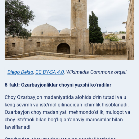
Diego Delso
,
CC BY-SA 4.0
, Wikimedia Commons orqali
8-fakt: Ozarbayjonliklar choyni yaxshi ko’radilar
Choy Ozarbayjon madaniyatida alohida o’rin tutadi va u
keng sevimli va iste’mol qilinadigan ichimlik hisoblanadi.
Ozarbayjon choy madaniyati mehmondo’stlik, muloqot va
choy iste’moli bilan bog’liq an’anaviy marosimlar bilan
tavsiflanadi.