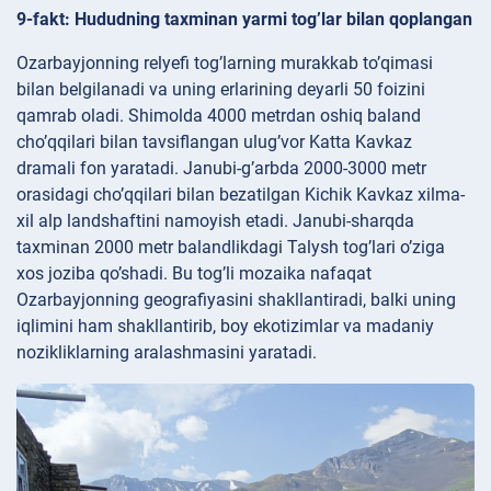
9-fakt: Hududning taxminan yarmi tog’lar bilan qoplangan
Ozarbayjonning relyefi tog’larning murakkab to’qimasi
bilan belgilanadi va uning erlarining deyarli 50 foizini
qamrab oladi. Shimolda 4000 metrdan oshiq baland
cho’qqilari bilan tavsiflangan ulug’vor Katta Kavkaz
dramali fon yaratadi. Janubi-g’arbda 2000-3000 metr
orasidagi cho’qqilari bilan bezatilgan Kichik Kavkaz xilma-
xil alp landshaftini namoyish etadi. Janubi-sharqda
taxminan 2000 metr balandlikdagi Talysh tog’lari o’ziga
xos joziba qo’shadi. Bu tog’li mozaika nafaqat
Ozarbayjonning geografiyasini shakllantiradi, balki uning
iqlimini ham shakllantirib, boy ekotizimlar va madaniy
nozikliklarning aralashmasini yaratadi.