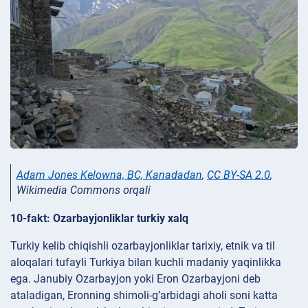
Adam Jones Kelowna, BC, Kanadadan
,
CC BY-SA 2.0
,
Wikimedia Commons orqali
10-fakt: Ozarbayjonliklar turkiy xalq
Turkiy kelib chiqishli ozarbayjonliklar tarixiy, etnik va til
aloqalari tufayli Turkiya bilan kuchli madaniy yaqinlikka
ega. Janubiy Ozarbayjon yoki Eron Ozarbayjoni deb
ataladigan, Eronning shimoli-g’arbidagi aholi soni katta