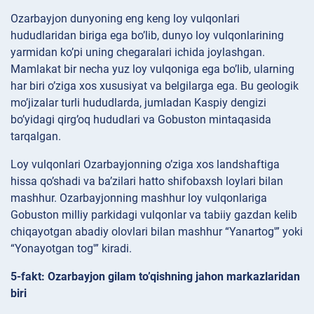
Ozarbayjon dunyoning eng keng loy vulqonlari
hududlaridan biriga ega bo’lib, dunyo loy vulqonlarining
yarmidan ko’pi uning chegaralari ichida joylashgan.
Mamlakat bir necha yuz loy vulqoniga ega bo’lib, ularning
har biri o’ziga xos xususiyat va belgilarga ega. Bu geologik
mo’jizalar turli hududlarda, jumladan Kaspiy dengizi
bo’yidagi qirg’oq hududlari va Gobuston mintaqasida
tarqalgan.
Loy vulqonlari Ozarbayjonning o’ziga xos landshaftiga
hissa qo’shadi va ba’zilari hatto shifobaxsh loylari bilan
mashhur. Ozarbayjonning mashhur loy vulqonlariga
Gobuston milliy parkidagi vulqonlar va tabiiy gazdan kelib
chiqayotgan abadiy olovlari bilan mashhur “Yanartog'” yoki
“Yonayotgan tog'” kiradi.
5-fakt: Ozarbayjon gilam to’qishning jahon markazlaridan
biri