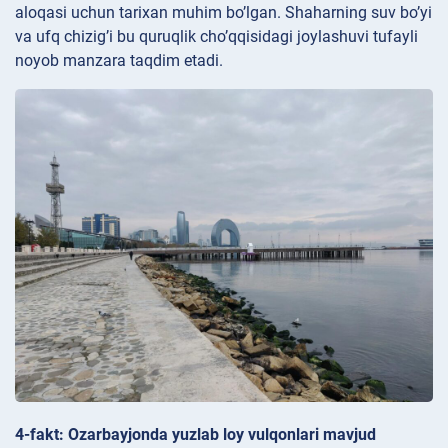
aloqasi uchun tarixan muhim bo’lgan. Shaharning suv bo’yi
va ufq chizig’i bu quruqlik cho’qqisidagi joylashuvi tufayli
noyob manzara taqdim etadi.
4-fakt: Ozarbayjonda yuzlab loy vulqonlari mavjud