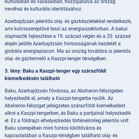
kultúráiban és vallásaiban, hozzájárulva az ország
nevéhez és kulturális identitásához.
Azerbajdzsán jelentős olaj- és gázkészletekkel rendelkezik,
ami kulcsszereplővé teszi az energiaszektorban. A bakui
olajmezők fejlesztése a 19. század végén és a 20. század
elején jelölte Azerbajdzsán fontosságának kezdetét a
globális energiapiacon. Ma az ország továbbra is jelentős
olaj- és gáztermelő a Kaszpi-tenger térségében.
3. tény: Baku a Kaszpi-tenger egy szárazföldi
kiemelkedésén található
Baku, Azerbajdzsán fővárosa, az Absheron-félszigeten
helyezkedik el, amely a Kaszpi-tengerbe nyúlik. Az
Absheron-félsziget jellegzetes szárazföldi kiemelkedést
alkot a Kaszpi-tengerben, és Baku a partjainál helyezkedik
el. Ez a földrajzi elhelyezkedés történelmileg jelentős volt
Baku szerepében mint fontos kikötőváros és
kapcsolatában a Kaszpi-térségben található olaj- és