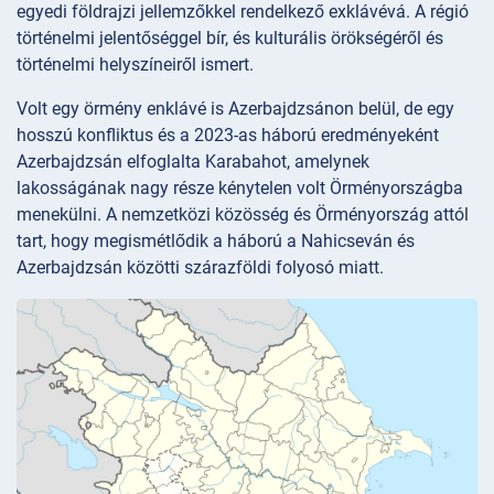
egyedi földrajzi jellemzőkkel rendelkező exklávévá. A régió
történelmi jelentőséggel bír, és kulturális örökségéről és
történelmi helyszíneiről ismert.
Volt egy örmény enklávé is Azerbajdzsánon belül, de egy
hosszú konfliktus és a 2023-as háború eredményeként
Azerbajdzsán elfoglalta Karabahot, amelynek
lakosságának nagy része kénytelen volt Örményországba
menekülni. A nemzetközi közösség és Örményország attól
tart, hogy megismétlődik a háború a Nahicseván és
Azerbajdzsán közötti szárazföldi folyosó miatt.