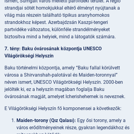
ismert, Sumgait város melletti partvidéki terület. A régió
strandjai sötét homokjukkal eltérő élményt nyújtanak a
világ más részein található tipikus aranyhomokos
strandokhoz képest. Azerbajdzsán Kaszpi-tengeri
partvidéke változatos, különféle strandélményeket
biztosítva mind a helyiek, mind a látogatók számára.
7. tény: Baku óvárosának központja UNESCO
Világörökségi Helyszín
Baku történelmi központja, amely “Baku fallal körülvett
városa a Shirvanshah-palotával és Maiden-toronnyal”
néven ismert, UNESCO Világörökségi Helyszín. 2000-ben
jelölték ki, ez a helyszín magában foglalja Baku
óvárosának magját, amelyet Icherishehernek is neveznek.
E Világörökségi Helyszín fő komponensei a következők:
Maiden-torony (Qız Qalası):
Egy ősi torony, amely a
város erődítményeinek része, gyakran legendákhoz és