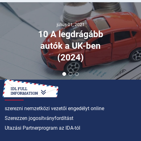
július 01, 2021
10 A legdrágább
autók a UK-ben
(2024)
HOGYAN LEHET
szerezni nemzetközi vezetői engedélyt online
Szerezzen jogosítványfordítást
Utazási Partnerprogram az IDA-tól