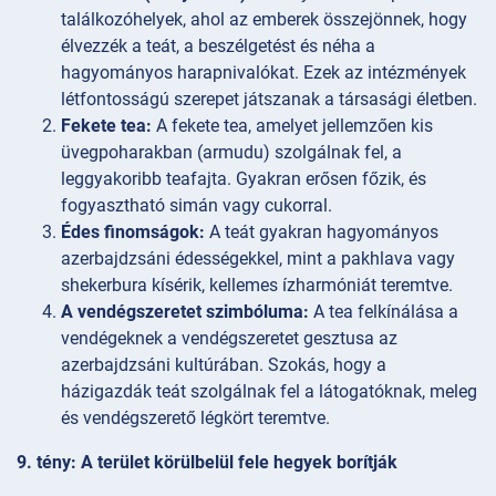
találkozóhelyek, ahol az emberek összejönnek, hogy
élvezzék a teát, a beszélgetést és néha a
hagyományos harapnivalókat. Ezek az intézmények
létfontosságú szerepet játszanak a társasági életben.
Fekete tea:
A fekete tea, amelyet jellemzően kis
üvegpoharakban (armudu) szolgálnak fel, a
leggyakoribb teafajta. Gyakran erősen főzik, és
fogyasztható simán vagy cukorral.
Édes finomságok:
A teát gyakran hagyományos
azerbajdzsáni édességekkel, mint a pakhlava vagy
shekerbura kísérik, kellemes ízharmóniát teremtve.
A vendégszeretet szimbóluma:
A tea felkínálása a
vendégeknek a vendégszeretet gesztusa az
azerbajdzsáni kultúrában. Szokás, hogy a
házigazdák teát szolgálnak fel a látogatóknak, meleg
és vendégszerető légkört teremtve.
9. tény: A terület körülbelül fele hegyek borítják