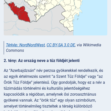
Térkép: NordNordWest
,
CC BY-SA 3.0 DE
, via Wikimedia
Commons
2. tény: Az ország neve a tűz földjét jelenti
Az “Azerbajdzsán” név perzsa gyökerekkel rendelkezik, és
az egyik értelmezés szerint “a Szent Tűz Földje” vagy “az
Örök Tűz Földje” jelentésű. Úgy gondolják, hogy ez a név a
tűzimádás történelmi és kulturális jelentőségéhez
kapcsolódik a régióban, amelynek ősi zoroasztriánus
gyökerei vannak. Az “örök tűz” egy olyan szimbólum,
amelyet történelmileg tiszteltek a térség különböző