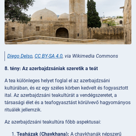
Diego Delso
,
CC BY-SA 4.0
, via Wikimedia Commons
8. tény: Az azerbajdzsániak szeretik a teát
A tea különleges helyet foglal el az azerbajdzsáni
kultúrában, és ez egy széles körben kedvelt és fogyasztott
ital. Az azerbajdzsáni teakultúrát a vendégszeretet, a
társasági élet és a teafogyasztást körülvevő hagyományos
rituálék jellemzik.
Az azerbajdzsáni teakultúra főbb aspektusai:
Teaházak (Chaykhana):
A chaykhanák népszerű