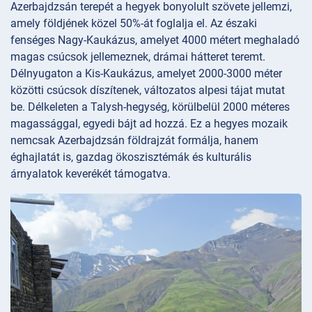
Azerbajdzsán terepét a hegyek bonyolult szövete jellemzi,
amely földjének közel 50%-át foglalja el. Az északi
fenséges Nagy-Kaukázus, amelyet 4000 métert meghaladó
magas csúcsok jellemeznek, drámai hátteret teremt.
Délnyugaton a Kis-Kaukázus, amelyet 2000-3000 méter
közötti csúcsok díszítenek, változatos alpesi tájat mutat
be. Délkeleten a Talysh-hegység, körülbelül 2000 méteres
magassággal, egyedi bájt ad hozzá. Ez a hegyes mozaik
nemcsak Azerbajdzsán földrajzát formálja, hanem
éghajlatát is, gazdag ökoszisztémák és kulturális
árnyalatok keverékét támogatva.