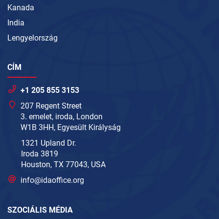
Kanada
India
Lengyelország
CÍM
+1 205 855 3153
207 Regent Street
3. emelet, iroda, London
W1B 3HH, Egyesült Királyság
1321 Upland Dr.
Iroda 3819
Houston, TX 77043, USA
info@idaoffice.org
SZOCIÁLIS MÉDIA