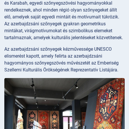
és Karabah, egyedi szőnyegszövési hagyományokkal
rendelkeznek, ahol minden régió olyan szőnyegeket állít
elő, amelyek saját egyedi mintáit és motívumait tükrözik.
Az azerbajdzsáni szőnyegek gyakran geometrikus
mintákat, virágmotívumokat és szimbolikus elemeket
tartalmaznak, amelyek kulturális jelentéseket közvetítenek.
Az azerbajdzsáni szőnyegek kézművessége UNESCO
elismerést kapott, amely felírta az azerbajdzsáni
hagyományos szőnyegszövés művészetét az Emberiség
Szellemi Kulturális Örökségének Reprezentatív Listájára.