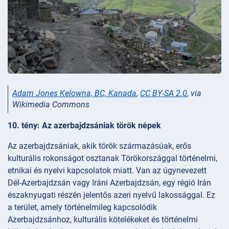
Adam Jones Kelowna, BC, Kanada
,
CC BY-SA 2.0
, via
Wikimedia Commons
10. tény: Az azerbajdzsániak török népek
Az azerbajdzsániak, akik török származásúak, erős
kulturális rokonságot osztanak Törökországgal történelmi,
etnikai és nyelvi kapcsolatok miatt. Van az úgynevezett
Dél-Azerbajdzsán vagy Iráni Azerbajdzsán, egy régió Irán
északnyugati részén jelentős azeri nyelvű lakossággal. Ez
a terület, amely történelmileg kapcsolódik
Azerbajdzsánhoz, kulturális kötelékeket és történelmi