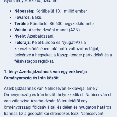
Gyors tények Azerbajdzsánról:
Népesség:
Körülbelül 10,1 millió ember.
Főváros:
Baku.
Terület:
Körülbelül 86 600 négyzetkilométer.
Valuta:
Azerbajdzsáni manat (AZN).
Nyelv:
Azerbajdzsáni.
Földrajz:
Kelet-Európa és Nyugat-Ázsia
kereszteződésében található, változatos tájjal,
beleértve a hegyeket, a Kaszpi-tenger partvidékét és a
félsivatagos régiókat.
1. tény: Azerbajdzsánnak van egy enklávéja
Örményország és Irán között
Azerbajdzsánnak van Nahicseván exklávéja, amely
Örményország és Irán között helyezkedik el. Nahicseván el
van választva Azerbajdzsán fő területétől egy
örményországi földsáv által, és délen és nyugaton határos
Iránnal. Ez a geopolitikai elrendezés teszi Nahicsevant