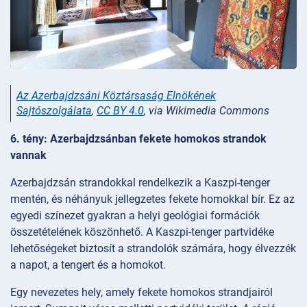
Az Azerbajdzsáni Köztársaság Elnökének
Sajtószolgálata
,
CC BY 4.0
, via Wikimedia Commons
6. tény: Azerbajdzsánban fekete homokos strandok
vannak
Azerbajdzsán strandokkal rendelkezik a Kaszpi-tenger
mentén, és néhányuk jellegzetes fekete homokkal bír. Ez az
egyedi színezet gyakran a helyi geológiai formációk
összetételének köszönhető. A Kaszpi-tenger partvidéke
lehetőségeket biztosít a strandolók számára, hogy élvezzék
a napot, a tengert és a homokot.
Egy nevezetes hely, amely fekete homokos strandjairól