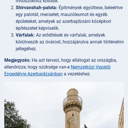
mítoszokhoz kötődik.
Shirvanshah-palota:
Építmények együttese, beleértve
egy palotát, mecsetet, mauzóleumot és egyéb
épületeket, amelyek az azerbajdzsáni középkori
építészetet képviselik.
Várfalak:
Az erődítések és várfalak, amelyek
körülveszik az óvárost, hozzájárulva annak történelmi
jellegéhez.
Megjegyzés:
Ha azt tervezi, hogy ellátogat az országba,
ellenőrizze, hogy szüksége van-e
Nemzetközi Vezetői
Engedélyre Azerbajdzsánban
a vezetéshez.