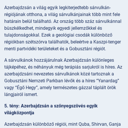
Azerbajdzsán a világ egyik legkiterjedtebb sárvulkán-
régiójának otthona, a világ sárvulkánjainak több mint fele
határain belül található. Az ország több száz sárvulkánnal
büszkélkedhet, mindegyik egyedi jellemzőkkel és
tulajdonságokkal. Ezek a geológiai csodák különböző
régiókban szétszórva találhatók, beleértve a Kaszpi-tenger
menti partvidéki területeket és a Gobusztáni régiót.
A sárvulkánok hozzájárulnak Azerbajdzsán különleges
tájképéhez, és néhányuk még terápiás sarjukról is híres. Az
azerbajdzsáni nevezetes sárvulkánok közé tartoznak a
Gobusztáni Nemzeti Parkban lévők és a híres “Yanardag”
vagy “Égő Hegy”, amely természetes gázzal táplált örök
lángjairól ismert.
5. tény: Azerbajdzsán a szőnyegszövés egyik
világközpontja
Azerbajdzsán különböző régiói, mint Quba, Shirvan, Ganja