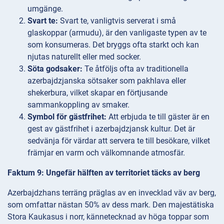
umgänge.
Svart te:
Svart te, vanligtvis serverat i små
glaskoppar (armudu), är den vanligaste typen av te
som konsumeras. Det bryggs ofta starkt och kan
njutas naturellt eller med socker.
Söta godsaker:
Te åtföljs ofta av traditionella
azerbajdzjanska sötsaker som pakhlava eller
shekerbura, vilket skapar en förtjusande
sammankoppling av smaker.
Symbol för gästfrihet:
Att erbjuda te till gäster är en
gest av gästfrihet i azerbajdzjansk kultur. Det är
sedvänja för värdar att servera te till besökare, vilket
främjar en varm och välkomnande atmosfär.
Faktum 9: Ungefär hälften av territoriet täcks av berg
Azerbajdzhans terräng präglas av en invecklad väv av berg,
som omfattar nästan 50% av dess mark. Den majestätiska
Stora Kaukasus i norr, kännetecknad av höga toppar som