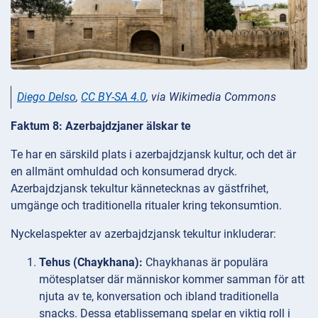
Diego Delso
,
CC BY-SA 4.0
, via Wikimedia Commons
Faktum 8: Azerbajdzjaner älskar te
Te har en särskild plats i azerbajdzjansk kultur, och det är
en allmänt omhuldad och konsumerad dryck.
Azerbajdzjansk tekultur kännetecknas av gästfrihet,
umgänge och traditionella ritualer kring tekonsumtion.
Nyckelaspekter av azerbajdzjansk tekultur inkluderar:
Tehus (Chaykhana):
Chaykhanas är populära
mötesplatser där människor kommer samman för att
njuta av te, konversation och ibland traditionella
snacks. Dessa etablissemang spelar en viktig roll i