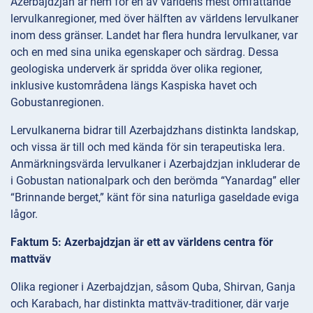
Azerbajdzjan är hem för en av världens mest omfattande
lervulkanregioner, med över hälften av världens lervulkaner
inom dess gränser. Landet har flera hundra lervulkaner, var
och en med sina unika egenskaper och särdrag. Dessa
geologiska underverk är spridda över olika regioner,
inklusive kustområdena längs Kaspiska havet och
Gobustanregionen.
Lervulkanerna bidrar till Azerbajdzhans distinkta landskap,
och vissa är till och med kända för sin terapeutiska lera.
Anmärkningsvärda lervulkaner i Azerbajdzjan inkluderar de
i Gobustan nationalpark och den berömda “Yanardag” eller
“Brinnande berget,” känt för sina naturliga gaseldade eviga
lågor.
Faktum 5: Azerbajdzjan är ett av världens centra för
mattväv
Olika regioner i Azerbajdzjan, såsom Quba, Shirvan, Ganja
och Karabach, har distinkta mattväv-traditioner, där varje