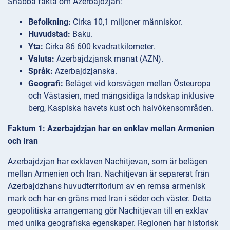
Snabba fakta om Azerbajdzjan:
Befolkning:
Cirka 10,1 miljoner människor.
Huvudstad:
Baku.
Yta:
Cirka 86 600 kvadratkilometer.
Valuta:
Azerbajdzjansk manat (AZN).
Språk:
Azerbajdzjanska.
Geografi:
Beläget vid korsvägen mellan Östeuropa
och Västasien, med mångsidiga landskap inklusive
berg, Kaspiska havets kust och halvökensområden.
Faktum 1: Azerbajdzjan har en enklav mellan Armenien
och Iran
Azerbajdzjan har exklaven Nachitjevan, som är belägen
mellan Armenien och Iran. Nachitjevan är separerat från
Azerbajdzhans huvudterritorium av en remsa armenisk
mark och har en gräns med Iran i söder och väster. Detta
geopolitiska arrangemang gör Nachitjevan till en exklav
med unika geografiska egenskaper. Regionen har historisk