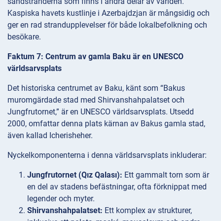
sandstränderna som finns i andra delar av världen.
Kaspiska havets kustlinje i Azerbajdzjan är mångsidig och
ger en rad strandupplevelser för både lokalbefolkning och
besökare.
Faktum 7: Centrum av gamla Baku är en UNESCO
världsarvsplats
Det historiska centrumet av Baku, känt som “Bakus
muromgärdade stad med Shirvanshahpalatset och
Jungfrutornet,” är en UNESCO världsarvsplats. Utsedd
2000, omfattar denna plats kärnan av Bakus gamla stad,
även kallad Icherisheher.
Nyckelkomponenterna i denna världsarvsplats inkluderar:
Jungfrutornet (Qız Qalası):
Ett gammalt torn som är
en del av stadens befästningar, ofta förknippat med
legender och myter.
Shirvanshahpalatset:
Ett komplex av strukturer,