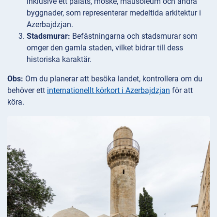
inklusive ett palats, moské, mausoleum och andra
byggnader, som representerar medeltida arkitektur i
Azerbajdzjan.
Stadsmurar:
Befästningarna och stadsmurar som
omger den gamla staden, vilket bidrar till dess
historiska karaktär.
Obs:
Om du planerar att besöka landet, kontrollera om du
behöver ett
internationellt körkort i Azerbajdzjan
för att
köra.