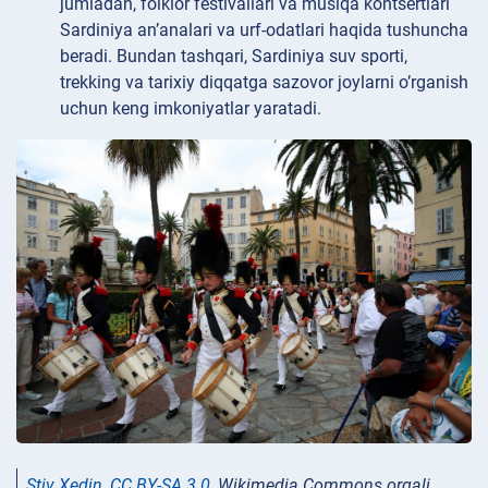
jumladan, folklor festivallari va musiqa kontsertlari
Sardiniya an’analari va urf-odatlari haqida tushuncha
beradi. Bundan tashqari, Sardiniya suv sporti,
trekking va tarixiy diqqatga sazovor joylarni o’rganish
uchun keng imkoniyatlar yaratadi.
Stiv Xedin
,
CC BY-SA 3.0
, Wikimedia Commons orqali