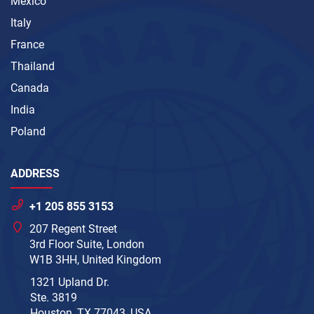
Mexico
Italy
France
Thailand
Canada
India
Poland
ADDRESS
+1 205 855 3153
207 Regent Street
3rd Floor Suite, London
W1B 3HH, United Kingdom
1321 Upland Dr.
Ste. 3819
Houston, TX 77043, USA