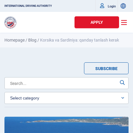
Login
INTERNATIONAL DRIVING AUTHORITY
APPLY
Homepage
/
Blog
/
Korsika va Sardiniya: qanday tanlash kerak
SUBSCRIBE