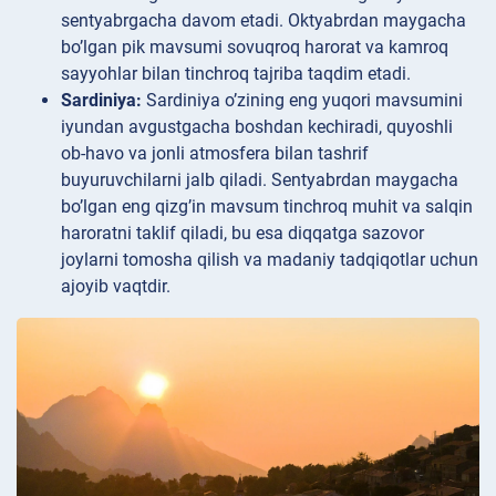
sentyabrgacha davom etadi. Oktyabrdan maygacha
bo’lgan pik mavsumi sovuqroq harorat va kamroq
sayyohlar bilan tinchroq tajriba taqdim etadi.
Sardiniya:
Sardiniya o’zining eng yuqori mavsumini
iyundan avgustgacha boshdan kechiradi, quyoshli
ob-havo va jonli atmosfera bilan tashrif
buyuruvchilarni jalb qiladi. Sentyabrdan maygacha
bo’lgan eng qizg’in mavsum tinchroq muhit va salqin
haroratni taklif qiladi, bu esa diqqatga sazovor
joylarni tomosha qilish va madaniy tadqiqotlar uchun
ajoyib vaqtdir.