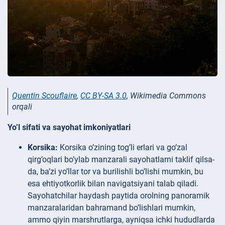
Quentin Scouflaire
,
CC BY-SA 3.0
, Wikimedia Commons
orqali
Yo’l sifati va sayohat imkoniyatlari
Korsika:
Korsika o’zining tog’li erlari va go’zal
qirg’oqlari bo’ylab manzarali sayohatlarni taklif qilsa-
da, ba’zi yo’llar tor va burilishli bo’lishi mumkin, bu
esa ehtiyotkorlik bilan navigatsiyani talab qiladi.
Sayohatchilar haydash paytida orolning panoramik
manzaralaridan bahramand bo’lishlari mumkin,
ammo qiyin marshrutlarga, ayniqsa ichki hududlarda