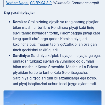
Norbert Nagel
,
CC BY-SA 3.0
, Wikimedia Commons orqali
Eng yaxshi plyajlar
Korsika:
Orol o’zining ajoyib va rang-barang plyajlari
bilan mashhur bo’lib, u Rondinara plyaji kabi tiniq
suvli tanho koylardan tortib, Palombaggia plyaji kabi
keng qumli cho’llarga qadar. Korsika plyajlari
ko’pincha buzilmagan tabiiy go’zallik bilan o’ralgan
tinch qochishni taklif qiladi.
Sardiniya:
Sardiniya ko’plab hayajonli plyajlarga ega,
jumladan turkuaz suvlari va yumshoq oq qumlari
bilan mashhur Kosta Smeralda. Mashhur La Pelosa
plyajidan tortib to tanho Kala Goloritsegacha,
Sardiniya qirg’oqlari turli xil afzalliklarga ega bo’lib,
uni plyaj ishqibozlari uchun ideal joyga aylantiradi.