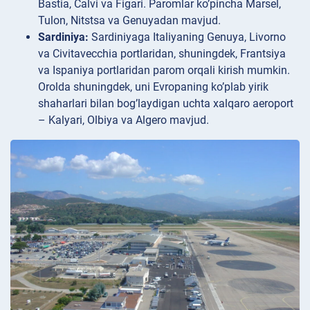
Bastia, Calvi va Figari. Paromlar ko’pincha Marsel,
Tulon, Nitstsa va Genuyadan mavjud.
Sardiniya:
Sardiniyaga Italiyaning Genuya, Livorno
va Civitavecchia portlaridan, shuningdek, Frantsiya
va Ispaniya portlaridan parom orqali kirish mumkin.
Orolda shuningdek, uni Evropaning ko’plab yirik
shaharlari bilan bog’laydigan uchta xalqaro aeroport
– Kalyari, Olbiya va Algero mavjud.