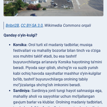
Bribri2B
,
CC BY-SA 3.0
, Wikimedia Commons orqali
Qanday o’yin-kulgi?
Korsika:
Orol turli xil madaniy tadbirlar, musiqa
festivallari va mahalliy bozorlar bilan tinch va o’ziga
xos muhitni taklif etadi, bu esa tashrif
buyuruvchilarga an’anaviy Korsika hayotining ta’mini
beradi. Piyoda sayr qilish, sho’ng’in va suzib yurish
kabi ochiq havoda sayohatlar mashhur o’yin-kulgilar
bo’lib, tashrif buyuruvchilarga orolning tabiiy
mo”jizalariga sho’ng’ish imkonini beradi.
Sardiniya:
Sardiniya jonli tungi hayot sahnasiga ega,
mahalliy aholi va sayyohlar uchun mo’ljallangan
gavjum barlar va klublar. Orolning madaniy tadbirlari,