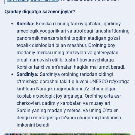
Qanday diqqatga sazovor joylar?
Korsika:
Korsika o’zining tarixiy qal’alari, qadimiy
arxeologik yodgorliklari va atrofdagi landshaftlarning
panoramik manzaralarini taqdim etadigan go’zal
tepalik qishloqlari bilan mashhur. Orolning boy
madaniy merosi uning muzeylari va galereyalari
orqali namoyish etilib, tashrif buyuruvchilarga
Korsika tarixi va an’analari haqida ma’lumot beradi.
Sardiniya:
Sardiniya orolning tarixdan oldingi
o’tmishiga qarashni taklif qiluvchi UNESCO ro’yxatiga
kiritilgan Nuragik majmualarini o’z ichiga olgan
ko’plab arxeologik joylarga ega. Orolning o’rta asr
cherkovlari, qadimiy xarobalari va muzeylari
Sardiniyaning madaniy merosi va uning O’rta er
dengizi mintaqasiga ta’sirini chuqurroq tushunish
imkonini beradi.