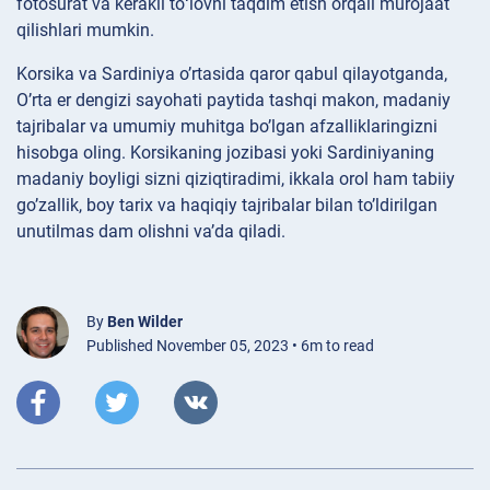
fotosurat va kerakli toʻlovni taqdim etish orqali murojaat
qilishlari mumkin.
Korsika va Sardiniya o’rtasida qaror qabul qilayotganda,
O’rta er dengizi sayohati paytida tashqi makon, madaniy
tajribalar va umumiy muhitga bo’lgan afzalliklaringizni
hisobga oling. Korsikaning jozibasi yoki Sardiniyaning
madaniy boyligi sizni qiziqtiradimi, ikkala orol ham tabiiy
go’zallik, boy tarix va haqiqiy tajribalar bilan to’ldirilgan
unutilmas dam olishni va’da qiladi.
By
Ben Wilder
Published November 05, 2023 • 6m to read