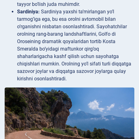
tayyor bo’lish juda muhimdir.
Sardiniya:
Sardiniya yaxshi ta’mirlangan yo’l
tarmog’iga ega, bu esa orolni avtomobil bilan
o’rganishni nisbatan osonlashtiradi. Sayohatchilar
orolning rang-barang landshaftlarini, Golfo di
Oroseining dramatik qoyalaridan tortib Kosta
Smeralda bo’yidagi maftunkor qirg’oq
shaharlarigacha kashf qilish uchun sayohatga
chiqishlari mumkin. Orolning yo’l sifati turli diqqatga
sazovor joylar va diqqatga sazovor joylarga qulay
kirishni osonlashtiradi.