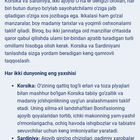
Korsika va Sardiniya, ikki ajoyib O’rta er dengizi orollari, har
biri butun dunyo bo’ylab sayohatchilarni o’ziga jalb
qiladigan o’ziga xos jozibaga ega. Ikkalasi ham go’zal
manzaralar, boy madaniy tarixlar va yoqimli oshxonalarni
taklif qiladi. Biroq, bu ikki jannatga oid manzillar o’rtasida
qaror qabul qilishda ularni bir-biridan ajratib turadigan turli
omillarni hisobga olish kerak. Korsika va Sardiniyani
tanlashda sizga yordam beradigan keng qamrovli
taqqoslash.
Har ikki dunyoning eng yaxshisi
Korsika:
O’zining qattiq tog’li erlari va toza plyajlari
bilan mashhur bo’lgan Korsika tabiiy go’zallik va
madaniy jo’shqinlikning uyg’un aralashmasini taklif
etadi. Uning xilma-xil landshaftlari Bonifasioning
ajoyib qoyalaridan tortib, ichki makonning yam-yashil
o’rmonlarigacha, ochiq havoda ishqibozlar va tabiatni
sevuvchilar uchun keng imkoniyatlar yaratadi.
Sardiniya:
Ajoyib qirg’oq chiziqlari, qadimiy xarobalar