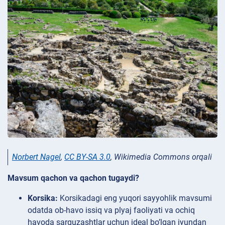
Norbert Nagel
,
CC BY-SA 3.0
, Wikimedia Commons orqali
Mavsum qachon va qachon tugaydi?
Korsika:
Korsikadagi eng yuqori sayyohlik mavsumi
odatda ob-havo issiq va plyaj faoliyati va ochiq
havoda sarguzashtlar uchun ideal bo’lgan iyundan