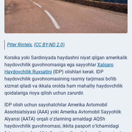
Piter Rintels
,
(CC BY-ND 2.0)
Korsika yoki Sardiniyada haydashni niyat qilgan amerikalik
haydovchilik guvohnomasiga ega sayyohlar
Xalqaro
Haydovchilik Ruxsatini
(IDP) olishlari kerak. IDP
haydovchilik guvohnomasining rasmiy tarjimasi bo’lib
xizmat qiladi va ikkala orolda ham mahalliy haydovchilik
qoidalariga rioya qilish uchun zarurdir.
IDP olish uchun sayohatchilar Amerika Avtomobil
Assotsiatsiyasi (AAA) yoki Amerika Avtomobil Sayyohlik
Alyansi (AATA) orqali oʻzlarining amaldagi AQSh
haydovchilik guvohnomasi, ikkita pasport oʻlchamidagi