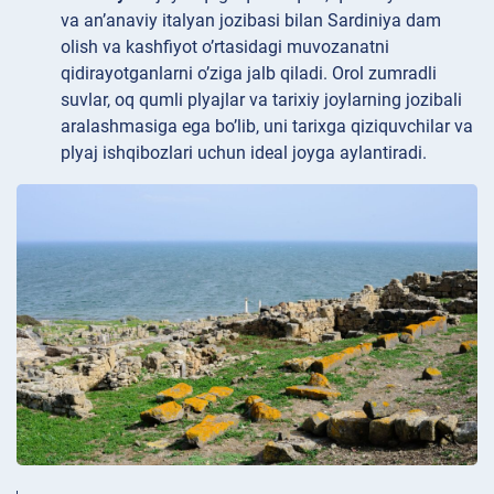
va an’anaviy italyan jozibasi bilan Sardiniya dam
olish va kashfiyot o’rtasidagi muvozanatni
qidirayotganlarni o’ziga jalb qiladi. Orol zumradli
suvlar, oq qumli plyajlar va tarixiy joylarning jozibali
aralashmasiga ega bo’lib, uni tarixga qiziquvchilar va
plyaj ishqibozlari uchun ideal joyga aylantiradi.