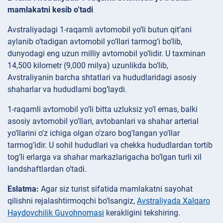
mamlakatni kesib o’tadi
Avstraliyadagi 1-raqamli avtomobil yo’li butun qit’ani
aylanib o’tadigan avtomobil yo’llari tarmog’i bo’lib,
dunyodagi eng uzun milliy avtomobil yo’lidir. U taxminan
14,500 kilometr (9,000 milya) uzunlikda bo’lib,
Avstraliyanin barcha shtatlari va hududlaridagi asosiy
shaharlar va hududlarni bog’laydi.
1-raqamli avtomobil yo’li bitta uzluksiz yo’l emas, balki
asosiy avtomobil yo’llari, avtobanlari va shahar arterial
yo’llarini o’z ichiga olgan o’zaro bog’langan yo’llar
tarmog’idir. U sohil hududlari va chekka hududlardan tortib
tog’li erlarga va shahar markazlarigacha bo’lgan turli xil
landshaftlardan o’tadi.
Eslatma:
Agar siz turist sifatida mamlakatni sayohat
qilishni rejalashtirmoqchi bo’lsangiz,
Avstraliyada Xalqaro
Haydovchilik Guvohnomasi
kerakligini tekshiring.