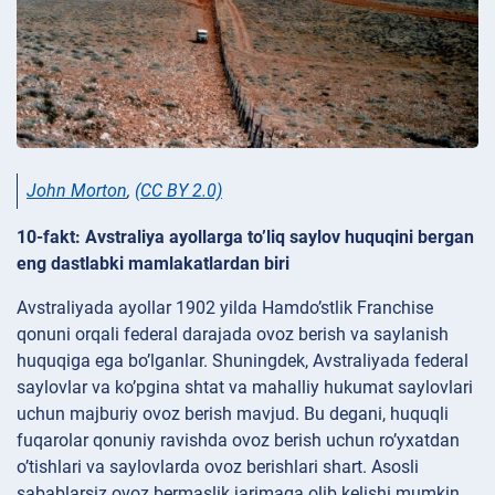
John Morton
,
(CC BY 2.0)
10-fakt: Avstraliya ayollarga to’liq saylov huquqini bergan
eng dastlabki mamlakatlardan biri
Avstraliyada ayollar 1902 yilda Hamdo’stlik Franchise
qonuni orqali federal darajada ovoz berish va saylanish
huquqiga ega bo’lganlar. Shuningdek, Avstraliyada federal
saylovlar va ko’pgina shtat va mahalliy hukumat saylovlari
uchun majburiy ovoz berish mavjud. Bu degani, huquqli
fuqarolar qonuniy ravishda ovoz berish uchun ro’yxatdan
o’tishlari va saylovlarda ovoz berishlari shart. Asosli
sabablarsiz ovoz bermaslik jarimaga olib kelishi mumkin.