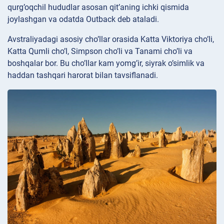
qurg’oqchil hududlar asosan qit’aning ichki qismida
joylashgan va odatda Outback deb ataladi.
Avstraliyadagi asosiy cho’llar orasida Katta Viktoriya cho’li,
Katta Qumli cho’l, Simpson cho’li va Tanami cho’li va
boshqalar bor. Bu cho’llar kam yomg’ir, siyrak o’simlik va
haddan tashqari harorat bilan tavsiflanadi.