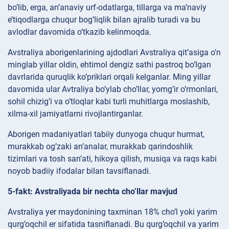
bo’lib, erga, an’anaviy urf-odatlarga, tillarga va ma’naviy
e’tiqodlarga chuqur bog’liqlik bilan ajralib turadi va bu
avlodlar davomida o’tkazib kelinmoqda.
Avstraliya aborigenlarining ajdodlari Avstraliya qit’asiga o’n
minglab yillar oldin, ehtimol dengiz sathi pastroq bo’lgan
davrlarida quruqlik ko’priklari orqali kelganlar. Ming yillar
davomida ular Avtraliya bo’ylab cho’llar, yomg’ir o’rmonlari,
sohil chizig’i va o’tloqlar kabi turli muhitlarga moslashib,
xilma-xil jamiyatlarni rivojlantirganlar.
Aborigen madaniyatlari tabiiy dunyoga chuqur hurmat,
murakkab og’zaki an’analar, murakkab qarindoshlik
tizimlari va tosh san’ati, hikoya qilish, musiqa va raqs kabi
noyob badiiy ifodalar bilan tavsiflanadi.
5-fakt: Avstraliyada bir nechta cho’llar mavjud
Avstraliya yer maydonining taxminan 18% cho’l yoki yarim
qurg’oqchil er sifatida tasniflanadi. Bu qurg’oqchil va yarim