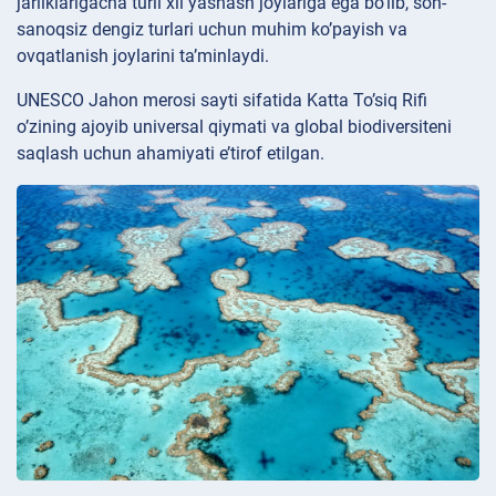
jarliklarigacha turli xil yashash joylariga ega bo’lib, son-
sanoqsiz dengiz turlari uchun muhim ko’payish va
ovqatlanish joylarini ta’minlaydi.
UNESCO Jahon merosi sayti sifatida Katta To’siq Rifi
o’zining ajoyib universal qiymati va global biodiversiteni
saqlash uchun ahamiyati e’tirof etilgan.