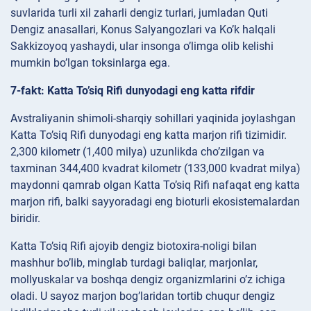
suvlarida turli xil zaharli dengiz turlari, jumladan Quti
Dengiz anasallari, Konus Salyangozlari va Ko’k halqali
Sakkizoyoq yashaydi, ular insonga o’limga olib kelishi
mumkin bo’lgan toksinlarga ega.
7-fakt: Katta To’siq Rifi dunyodagi eng katta rifdir
Avstraliyanin shimoli-sharqiy sohillari yaqinida joylashgan
Katta To’siq Rifi dunyodagi eng katta marjon rifi tizimidir.
2,300 kilometr (1,400 milya) uzunlikda cho’zilgan va
taxminan 344,400 kvadrat kilometr (133,000 kvadrat milya)
maydonni qamrab olgan Katta To’siq Rifi nafaqat eng katta
marjon rifi, balki sayyoradagi eng bioturli ekosistemalardan
biridir.
Katta To’siq Rifi ajoyib dengiz biotoxira-noligi bilan
mashhur bo’lib, minglab turdagi baliqlar, marjonlar,
mollyuskalar va boshqa dengiz organizmlarini o’z ichiga
oladi. U sayoz marjon bog’laridan tortib chuqur dengiz