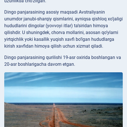
uzunlikda cho’zilgan.
Dingo panjarasining asosiy maqsadi Avstraliyanin
unumdor janubi-sharqiy qismlarini, ayniqsa qishloq xo’jaligi
hududlarini dingolar (yovvoyi itlar) ta’siridan himoya
qilishdir. U shuningdek, chorva mollarini, asosan qo’ylarni
yirtqichlik yoki kasallik yuqish xavfi bo’lgan hududlarga
kirish xavfidan himoya qilish uchun xizmat qiladi.
Dingo panjarasining qurilishi 19-asr oxirida boshlangan va
20-asr boshlarigacha davom etgan.