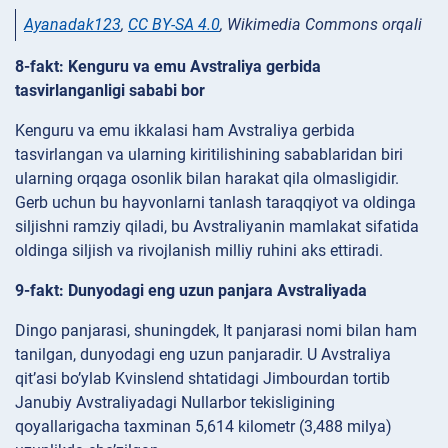
Ayanadak123
,
CC BY-SA 4.0
, Wikimedia Commons orqali
8-fakt: Kenguru va emu Avstraliya gerbida
tasvirlanganligi sababi bor
Kenguru va emu ikkalasi ham Avstraliya gerbida
tasvirlangan va ularning kiritilishining sabablaridan biri
ularning orqaga osonlik bilan harakat qila olmasligidir.
Gerb uchun bu hayvonlarni tanlash taraqqiyot va oldinga
siljishni ramziy qiladi, bu Avstraliyanin mamlakat sifatida
oldinga siljish va rivojlanish milliy ruhini aks ettiradi.
9-fakt: Dunyodagi eng uzun panjara Avstraliyada
Dingo panjarasi, shuningdek, It panjarasi nomi bilan ham
tanilgan, dunyodagi eng uzun panjaradir. U Avstraliya
qit’asi bo’ylab Kvinslend shtatidagi Jimbourdan tortib
Janubiy Avstraliyadagi Nullarbor tekisligining
qoyallarigacha taxminan 5,614 kilometr (3,488 milya)