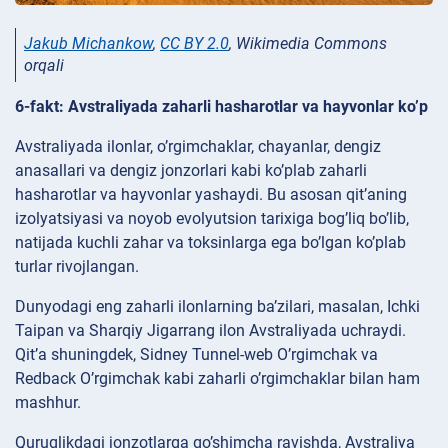
Jakub Michankow
,
CC BY 2.0
, Wikimedia Commons
orqali
6-fakt: Avstraliyada zaharli hasharotlar va hayvonlar ko’p
Avstraliyada ilonlar, o’rgimchaklar, chayanlar, dengiz
anasallari va dengiz jonzorlari kabi ko’plab zaharli
hasharotlar va hayvonlar yashaydi. Bu asosan qit’aning
izolyatsiyasi va noyob evolyutsion tarixiga bog’liq bo’lib,
natijada kuchli zahar va toksinlarga ega bo’lgan ko’plab
turlar rivojlangan.
Dunyodagi eng zaharli ilonlarning ba’zilari, masalan, Ichki
Taipan va Sharqiy Jigarrang ilon Avstraliyada uchraydi.
Qit’a shuningdek, Sidney Tunnel-web O’rgimchak va
Redback O’rgimchak kabi zaharli o’rgimchaklar bilan ham
mashhur.
Quruqlikdagi jonzotlarga qo’shimcha ravishda, Avstraliya