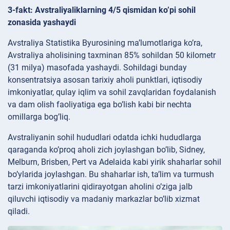
3-fakt: Avstraliyaliklarning 4/5 qismidan ko’pi sohil
zonasida yashaydi
Avstraliya Statistika Byurosining ma’lumotlariga ko’ra,
Avstraliya aholisining taxminan 85% sohildan 50 kilometr
(31 milya) masofada yashaydi. Sohildagi bunday
konsentratsiya asosan tarixiy aholi punktlari, iqtisodiy
imkoniyatlar, qulay iqlim va sohil zavqlaridan foydalanish
va dam olish faoliyatiga ega bo’lish kabi bir nechta
omillarga bog’liq.
Avstraliyanin sohil hududlari odatda ichki hududlarga
qaraganda ko’proq aholi zich joylashgan bo’lib, Sidney,
Melburn, Brisben, Pert va Adelaida kabi yirik shaharlar sohil
bo’ylarida joylashgan. Bu shaharlar ish, ta’lim va turmush
tarzi imkoniyatlarini qidirayotgan aholini o’ziga jalb
qiluvchi iqtisodiy va madaniy markazlar bo’lib xizmat
qiladi.