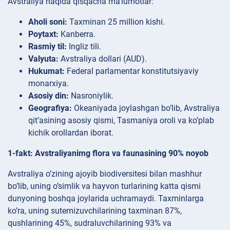
Avstraliya haqida qisqacha ma’lumotlar:
Aholi soni:
Taxminan 25 million kishi.
Poytaxt:
Kanberra.
Rasmiy til:
Ingliz tili.
Valyuta:
Avstraliya dollari (AUD).
Hukumat:
Federal parlamentar konstitutsiyaviy
monarxiya.
Asosiy din:
Nasroniylik.
Geografiya:
Okeaniyada joylashgan bo’lib, Avstraliya
qit’asining asosiy qismi, Tasmaniya oroli va ko’plab
kichik orollardan iborat.
1-fakt: Avstraliyanimg flora va faunasining 90% noyob
Avstraliya o’zining ajoyib biodiversitesi bilan mashhur
bo’lib, uning o’simlik va hayvon turlarining katta qismi
dunyoning boshqa joylarida uchramaydi. Taxminlarga
ko’ra, uning sutemizuvchilarining taxminan 87%,
qushlarining 45%, sudraluvchilarining 93% va