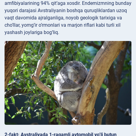
amfibiyalarining 94% qit’aga xosdir. Endemizmning bunday
yuqori darajasi Avstraliyanin boshqa quruqliklardan uzoq
vaqt davomida ajralganliga, noyob geologik tarixiga va
cho’llar, yomg’ir o’rmonlari va marjon riflari kabi turli xil
yashash joylariga bog’liq.
2-fakt: Avstraliyada 1-raqamli avtomobil yo’li butun