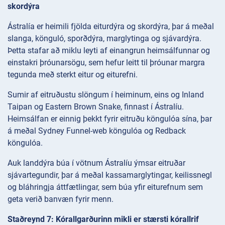
skordýra
Ástralía er heimili fjölda eiturdýra og skordýra, þar á meðal
slanga, könguló, sporðdýra, marglytinga og sjávardýra.
Þetta stafar að miklu leyti af einangrun heimsálfunnar og
einstakri þróunarsögu, sem hefur leitt til þróunar margra
tegunda með sterkt eitur og eiturefni.
Sumir af eitruðustu slöngum í heiminum, eins og Inland
Taipan og Eastern Brown Snake, finnast í Ástralíu.
Heimsálfan er einnig þekkt fyrir eitruðu köngulóa sína, þar
á meðal Sydney Funnel-web köngulóa og Redback
köngulóa.
Auk landdýra búa í vötnum Ástralíu ýmsar eitruðar
sjávartegundir, þar á meðal kassamarglytingar, keilissnegl
og bláhringja áttfætlingar, sem búa yfir eiturefnum sem
geta verið banvæn fyrir menn.
Staðreynd 7: Kórallgarðurinn mikli er stærsti kórallrif