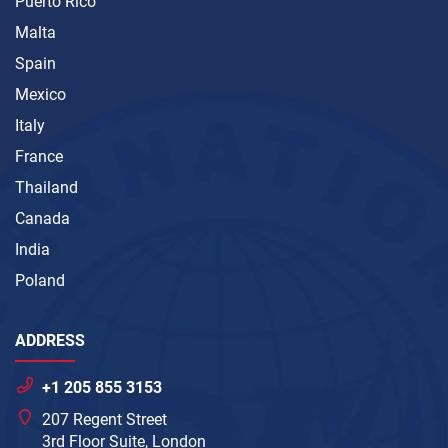
Puerto Rico
Malta
Spain
Mexico
Italy
France
Thailand
Canada
India
Poland
ADDRESS
+1 205 855 3153
207 Regent Street
3rd Floor Suite, London