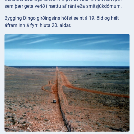
sem þær geta verið í hættu af ráni eða smitsjúkdómum.
Bygging Dingo girðingsins hófst seint á 19. öld og hélt
áfram inn á fyrri hluta 20. aldar.