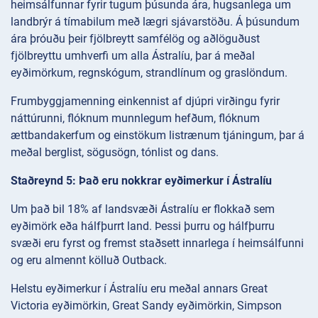
heimsálfunnar fyrir tugum þúsunda ára, hugsanlega um
landbrýr á tímabilum með lægri sjávarstöðu. Á þúsundum
ára þróuðu þeir fjölbreytt samfélög og aðlöguðust
fjölbreyttu umhverfi um alla Ástralíu, þar á meðal
eyðimörkum, regnskógum, strandlínum og graslöndum.
Frumbyggjamenning einkennist af djúpri virðingu fyrir
náttúrunni, flóknum munnlegum hefðum, flóknum
ættbandakerfum og einstökum listrænum tjáningum, þar á
meðal berglist, sögusögn, tónlist og dans.
Staðreynd 5: Það eru nokkrar eyðimerkur í Ástralíu
Um það bil 18% af landsvæði Ástralíu er flokkað sem
eyðimörk eða hálfþurrt land. Þessi þurru og hálfþurru
svæði eru fyrst og fremst staðsett innarlega í heimsálfunni
og eru almennt kölluð Outback.
Helstu eyðimerkur í Ástralíu eru meðal annars Great
Victoria eyðimörkin, Great Sandy eyðimörkin, Simpson