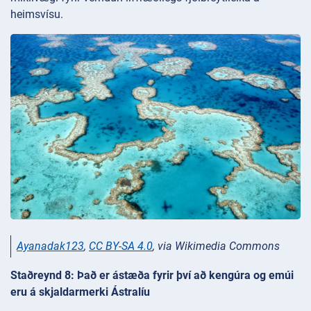
heimsvísu.
Ayanadak123
,
CC BY-SA 4.0
, via Wikimedia Commons
Staðreynd 8: Það er ástæða fyrir því að kengúra og emúi
eru á skjaldarmerki Ástralíu