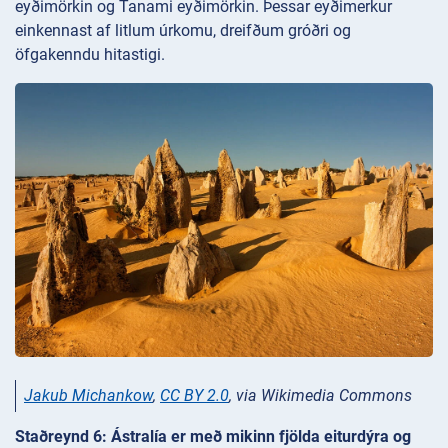
eyðimörkin og Tanami eyðimörkin. Þessar eyðimerkur
einkennast af litlum úrkomu, dreifðum gróðri og
öfgakenndu hitastigi.
Jakub Michankow
,
CC BY 2.0
, via Wikimedia Commons
Staðreynd 6: Ástralía er með mikinn fjölda eiturdýra og