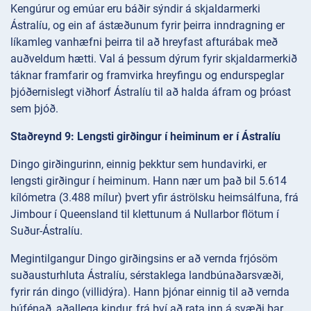
Kengúrur og emúar eru báðir sýndir á skjaldarmerki
Ástralíu, og ein af ástæðunum fyrir þeirra inndragning er
líkamleg vanhæfni þeirra til að hreyfast afturábak með
auðveldum hætti. Val á þessum dýrum fyrir skjaldarmerkið
táknar framfarir og framvirka hreyfingu og endurspeglar
þjóðernislegt viðhorf Ástralíu til að halda áfram og þróast
sem þjóð.
Staðreynd 9: Lengsti girðingur í heiminum er í Ástralíu
Dingo girðingurinn, einnig þekktur sem hundavirki, er
lengsti girðingur í heiminum. Hann nær um það bil 5.614
kílómetra (3.488 mílur) þvert yfir áströlsku heimsálfuna, frá
Jimbour í Queensland til klettunum á Nullarbor flötum í
Suður-Ástralíu.
Megintilgangur Dingo girðingsins er að vernda frjósöm
suðausturhluta Ástralíu, sérstaklega landbúnaðarsvæði,
fyrir rán dingo (villidýra). Hann þjónar einnig til að vernda
búfénað, aðallega kindur, frá því að rata inn á svæði þar