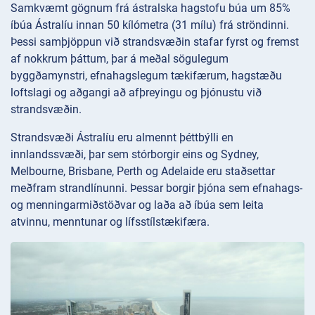
Samkvæmt gögnum frá ástralska hagstofu búa um 85%
íbúa Ástralíu innan 50 kílómetra (31 mílu) frá ströndinni.
Þessi samþjöppun við strandsvæðin stafar fyrst og fremst
af nokkrum þáttum, þar á meðal sögulegum
byggðamynstri, efnahagslegum tækifærum, hagstæðu
loftslagi og aðgangi að afþreyingu og þjónustu við
strandsvæðin.
Strandsvæði Ástralíu eru almennt þéttbýlli en
innlandssvæði, þar sem stórborgir eins og Sydney,
Melbourne, Brisbane, Perth og Adelaide eru staðsettar
meðfram strandlínunni. Þessar borgir þjóna sem efnahags-
og menningarmiðstöðvar og laða að íbúa sem leita
atvinnu, menntunar og lífsstílstækifæra.