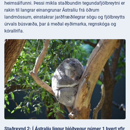
heimsálfunni. Þessi mikla staðbundin tegundafjölbreytni er
rakin til langrar einangrunar Ástralíu frá öðrum
landmössum, einstakrar jarðfræðilegrar sögu og fjölbreytts
úrvals búsvæða, þar á meðal eyðimarka, regnskóga og
kórallrífa.
Staðreynd 2: Í Ástralíu liggur þjóðvegur númer 1 þvert yfir