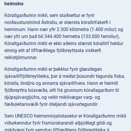
heimsins
Kórallgarðurinn mikli, sem staðsettur er fyrir
norðausturströnd Ástralíu, er stærsta kórallrifakerfi í
heiminum. Hann nær yfir 2.300 kílómetra (1.400 mílur) og
nær yfir um það bil 344.400 fermetra (133.000 fermílur),
Kórallgarðurinn mikli er ekki aðeins stærsti kórallrif heldur
einnig eitt af líffræðilega fjölbreyttasta vistkerfi
reikistjörnunnar.
Kórallgarðurinn mikli er þekktur fyrir glæsilegan
sjávarlíffjölbreytileika, þar á meðal þúsundir tegunda fiska,
kóralla, lindýra og annarra sjávarlífvera. Hann er heimili
fjölbreyttra búsvæða, allt frá grunnum kórallagarðum til
djúpsjávargljúfra, og veitir mikilvægar varp- og
fæðuleitarsvæði fyrir óteljandi sjávartegundir.
Sem UNESCO heimsminjalistasetur er Kórallgarðurinn mikli
viðurkenndur fyrir framúrskarandi alþjóðlegt gildi og
mikilvægi fyrir verndun líffræðilegs fjölbreytileika á