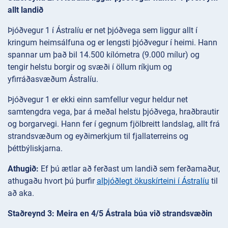
allt landið
Þjóðvegur 1 í Ástralíu er net þjóðvega sem liggur allt í
kringum heimsálfuna og er lengsti þjóðvegur í heimi. Hann
spannar um það bil 14.500 kílómetra (9.000 mílur) og
tengir helstu borgir og svæði í öllum ríkjum og
yfirráðasvæðum Ástralíu.
Þjóðvegur 1 er ekki einn samfellur vegur heldur net
samtengdra vega, þar á meðal helstu þjóðvega, hraðbrautir
og borgarvegi. Hann fer í gegnum fjölbreitt landslag, allt frá
strandsvæðum og eyðimerkjum til fjallaterreins og
þéttbýliskjarna.
Athugið:
Ef þú ætlar að ferðast um landið sem ferðamaður,
athugaðu hvort þú þurfir
alþjóðlegt ökuskírteini í Ástralíu
til
að aka.
Staðreynd 3: Meira en 4/5 Ástrala búa við strandsvæðin