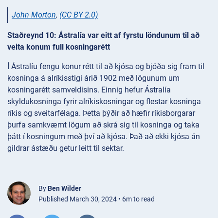
John Morton
,
(CC BY 2.0)
Staðreynd 10: Ástralía var eitt af fyrstu löndunum til að
veita konum full kosningarétt
Í Ástralíu fengu konur rétt til að kjósa og bjóða sig fram til
kosninga á alríkisstigi árið 1902 með lögunum um
kosningarétt samveldisins. Einnig hefur Ástralía
skyldukosninga fyrir alríkiskosningar og flestar kosninga
ríkis og sveitarfélaga. Þetta þýðir að hæfir ríkisborgarar
þurfa samkvæmt lögum að skrá sig til kosninga og taka
þátt í kosningum með því að kjósa. Það að ekki kjósa án
gildrar ástæðu getur leitt til sektar.
By
Ben Wilder
Published March 30, 2024 • 6m to read