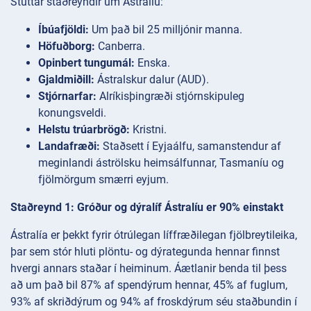
Stuttar staðreyndir um Ástralíu:
Íbúafjöldi:
Um það bil 25 milljónir manna.
Höfuðborg:
Canberra.
Opinbert tungumál:
Enska.
Gjaldmiðill:
Ástralskur dalur (AUD).
Stjórnarfar:
Alríkisþingræði stjórnskipuleg
konungsveldi.
Helstu trúarbrögð:
Kristni.
Landafræði:
Staðsett í Eyjaálfu, samanstendur af
meginlandi áströlsku heimsálfunnar, Tasmaníu og
fjölmörgum smærri eyjum.
Staðreynd 1: Gróður og dýralíf Ástralíu er 90% einstakt
Ástralía er þekkt fyrir ótrúlegan líffræðilegan fjölbreytileika,
þar sem stór hluti plöntu- og dýrategunda hennar finnst
hvergi annars staðar í heiminum. Áætlanir benda til þess
að um það bil 87% af spendýrum hennar, 45% af fuglum,
93% af skriðdýrum og 94% af froskdýrum séu staðbundin í