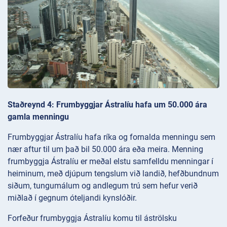
Staðreynd 4: Frumbyggjar Ástralíu hafa um 50.000 ára
gamla menningu
Frumbyggjar Ástralíu hafa ríka og fornalda menningu sem
nær aftur til um það bil 50.000 ára eða meira. Menning
frumbyggja Ástralíu er meðal elstu samfelldu menningar í
heiminum, með djúpum tengslum við landið, hefðbundnum
siðum, tungumálum og andlegum trú sem hefur verið
miðlað í gegnum óteljandi kynslóðir.
Forfeður frumbyggja Ástralíu komu til áströlsku