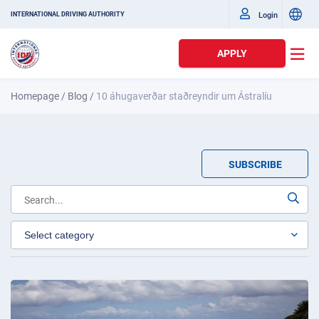
Login
INTERNATIONAL DRIVING AUTHORITY
APPLY
Homepage
/
Blog
/
10 áhugaverðar staðreyndir um Ástralíu
SUBSCRIBE