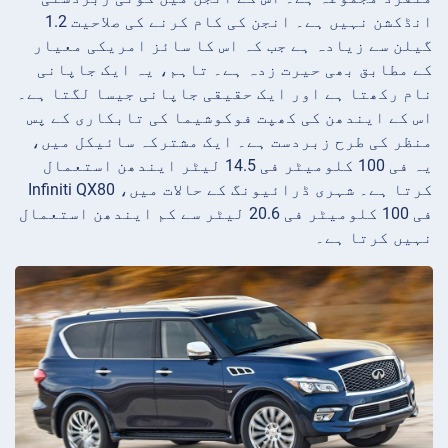
انڈکشن نہیں ہے۔ انجن کی کام کرنے کی صلاحیت 1.2
گیلن سے زیادہ ہے جب کہ اس کا سائز امریکی معیار
کے مطابق بھی حیرت زدہ ہے۔ تاہم، یہ ایک جاپانی
نام رکھتا ہے اور ایک حقیقی جاپانی جیسا لگتا ہے۔
اس کے ایندھن کی کھپت فوکوشیما کی تابکاری کے پس
منظر کی طرح زبردست ہے۔ ایک مشترکہ سائیکل میں،
یہ فی 100 کلومیٹر فی 14.5 لیٹر ایندھن استعمال
کرتا ہے۔ شہری ڈرائیونگ کے حالات میں، Infiniti QX80
فی 100 کلومیٹر فی 20.6 لیٹر سے کم ایندھن استعمال
نہیں کرتا ہے۔