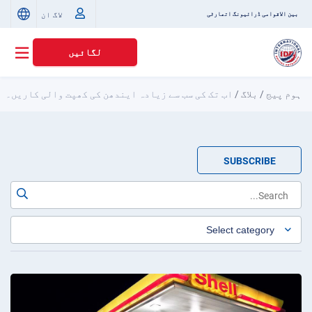
لاگ ان
بین الاقوامی ڈرائیونگ اتھارٹی
لگائیں
ہوم پیج
/
بلاگ
/
اب تک کی سب سے زیادہ ایندھن کی کھپت والی کاریں۔
SUBSCRIBE