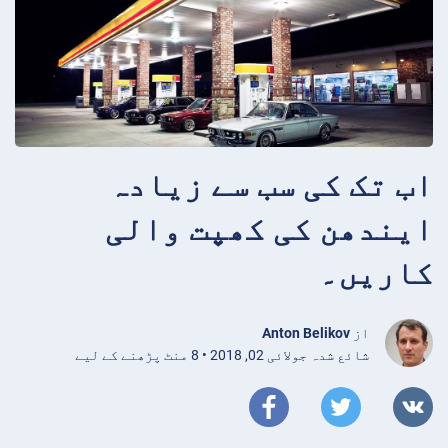
اب تک کی سب سے زیادہ
ایندھن کی کھپت والی
کاریں۔
از
Anton Belikov
شائع شدہ جولائی 02, 2018 • 8 منٹ پڑھنے کے لیے