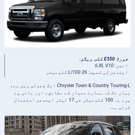
فورڈ E350 کلب ویگن
:
انجن: 6.8L V10
ایندھن کی کھپت: 26 L/100 کلومیٹر
Chrysler Town & Country Touring-L ایک چھوٹی وین ہے،
یہاں تک کہ ہمارے معیار کے مطابق، اور ہائی وے
پر، یہ 100 کلومیٹر فی 17 لیٹر ایندھن استعمال
کرتی ہے۔