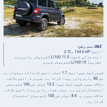
UAZ محب وطن
:
انجن: 2.7L، 134.6 HP
ایندھن کی کھپت: 11.5 L/100 کلومیٹر ہائی وے،
تقریباً 15 L/100 کلومیٹر شہری
شیورلیٹ نیوا صرف 1.7 لیٹر انجن کے ساتھ دستیاب ہے
جو 80 ہارس پاور پیدا کرتا ہے۔ شہری ڈرائیونگ کے
حالات میں، شیورلیٹ نیوا 13.2 لیٹر فی 100 کلومیٹر
استعمال کرتی ہے۔ سست رفتار ہائی وے ڈرائیونگ کے
حالات میں، یہ 8.4 لیٹر فی 100 کلومیٹر استعمال
کرتا ہے۔