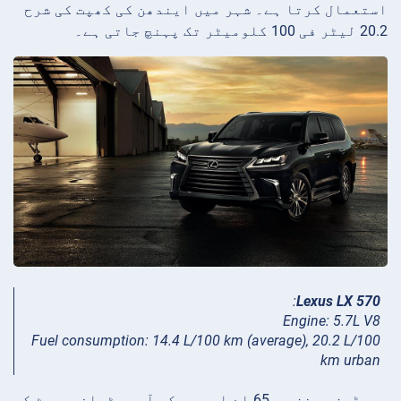
استعمال کرتا ہے۔ شہر میں ایندھن کی کھپت کی شرح
20.2 لیٹر فی 100 کلومیٹر تک پہنچ جاتی ہے۔
:
Lexus LX 570
Engine: 5.7L V8
Fuel consumption: 14.4 L/100 km (average), 20.2 L/100
km urban
مرسڈیز بینز جی 65 اے ایم جی کو آرمی ٹرانسپورٹ کے