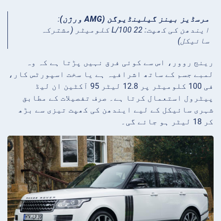
مرسڈیز بینز گیلینڈیوگن (AMG ورژن)
:
ایندھن کی کھپت: 22 L/100 کلومیٹر (مشترکہ
سائیکل)
رینج روور، اس سے کوئی فرق نہیں پڑتا ہے کہ وہ
لمبے جسم کے ساتھ اشرافیہ ہے یا سخت اسپورٹس کار،
فی 100 کلومیٹر پر 12.8 لیٹر 95 آکٹین ان لیڈ
پیٹرول استعمال کرتا ہے۔ صرف تفصیلات کے مطابق
شہری سائیکل کے لیے ایندھن کی کھپت تیزی سے بڑھ
کر 18 لیٹر ہو جائے گی۔