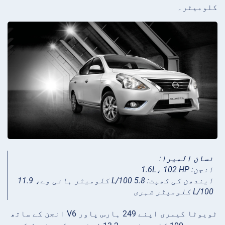
کلومیٹر۔
نسان المیرا
:
انجن: 1.6L، 102 HP
ایندھن کی کھپت: 5.8 L/100 کلومیٹر ہائی وے، 11.9
L/100 کلومیٹر شہری
ٹویوٹا کیمری اپنے 249 ہارس پاور V6 انجن کے ساتھ