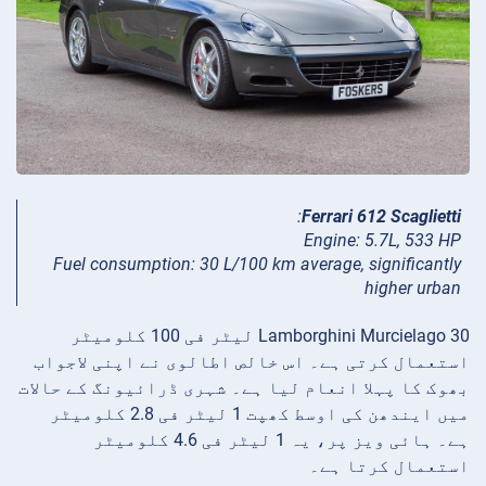
:
Ferrari 612 Scaglietti
Engine: 5.7L, 533 HP
Fuel consumption: 30 L/100 km average, significantly
higher urban
Lamborghini Murcielago 30 لیٹر فی 100 کلومیٹر
استعمال کرتی ہے۔ اس خالص اطالوی نے اپنی لاجواب
بھوک کا پہلا انعام لیا ہے۔ شہری ڈرائیونگ کے حالات
میں ایندھن کی اوسط کھپت 1 لیٹر فی 2.8 کلومیٹر
ہے۔ ہائی ویز پر، یہ 1 لیٹر فی 4.6 کلومیٹر
استعمال کرتا ہے۔