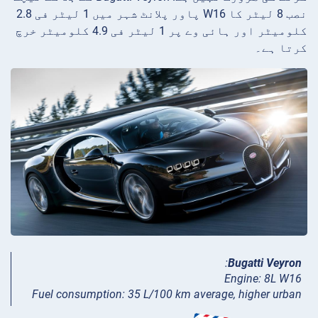
نصب 8 لیٹر کا W16 پاور پلانٹ شہر میں 1 لیٹر فی 2.8
کلومیٹر اور ہائی وے پر 1 لیٹر فی 4.9 کلومیٹر خرچ
کرتا ہے۔
:
Bugatti Veyron
Engine: 8L W16
Fuel consumption: 35 L/100 km average, higher urban