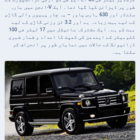
طور پر ڈیزائن کیا گیا تھا۔ ایک V-انجن میں بارہ
سلنڈر اور 630 ہارس پاور – یہ چار پہیوں والی گاڑی
کے لیے بہت زیادہ ہے اور 3.2 ٹن وزنی گاڑی کے لیے
بہت کم ہے۔ ایک مشترکہ سائیکل میں 17 لیٹر فی 100
کلومیٹر کے ایندھن کی کھپت کا اعداد و شمار شہری
ڈرائیونگ کے حالات میں نمایاں طور پر انحراف کر
سکتا ہے۔