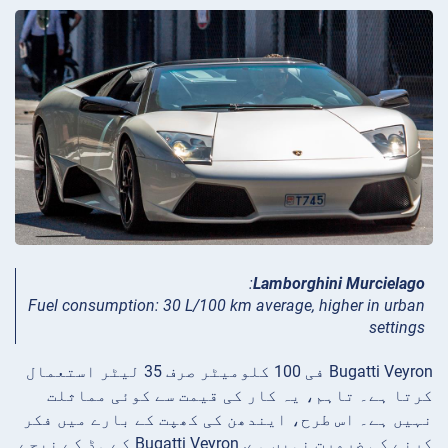
:
Lamborghini Murcielago
Fuel consumption: 30 L/100 km average, higher in urban
settings
Bugatti Veyron فی 100 کلومیٹر صرف 35 لیٹر استعمال
کرتا ہے۔ تاہم، یہ کار کی قیمت سے کوئی مماثلت
نہیں ہے۔ اس طرح، ایندھن کی کھپت کے بارے میں فکر
کرنے کی ضرورت نہیں ہے. Bugatti Veyron کے ہڈ کے نیچے