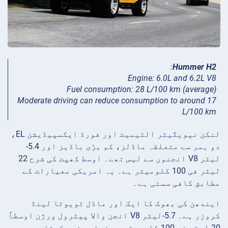
:
Hummer H2
Engine: 6.0L and 6.2L V8
Fuel consumption: 28 L/100 km (average)
Moderate driving can reduce consumption to around 17
L/100 km
لنکن نیویگیٹر الٹیمیٹ اور فورڈ ایکسپیڈیشن EL،
دو ہمر سے متعلقہ ماڈلز، کم بڑی باڈیز اور 5.4-
لیٹر V8 انجنوں سے لیس تھے۔ اوسط کھپت کی شرح 22
لیٹر فی 100 کلومیٹر ہے۔ یہ امریکی معیارات کے
مطابق کافی سستی ہے۔
ایندھن کی بھوک کا ایک اور ماڈل ٹویوٹا لینڈ
کروزر ہے۔ 5.7-لیٹر V8 انجن والا پیٹرول ورژن اوسطاً
20 لیٹر فی 100 کلومیٹر سے زیادہ خرچ کرتا ہے۔