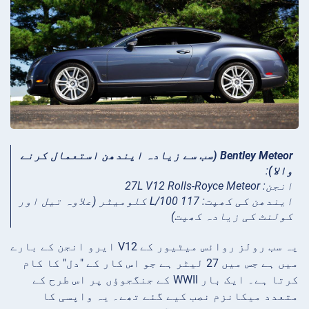
Bentley Meteor (سب سے زیادہ ایندھن استعمال کرنے
والا)
:
انجن: 27L V12 Rolls-Royce Meteor
ایندھن کی کھپت: 117 L/100 کلومیٹر (علاوہ تیل اور
کولنٹ کی زیادہ کھپت)
یہ سب رولز روائس میٹیور کے V12 ایرو انجن کے بارے
میں ہے جس میں 27 لیٹر ہے جو اس کار کے "دل" کا کام
کرتا ہے۔ ایک بار WWII کے جنگجوؤں پر اس طرح کے
متعدد میکانزم نصب کیے گئے تھے۔ یہ واپسی کا