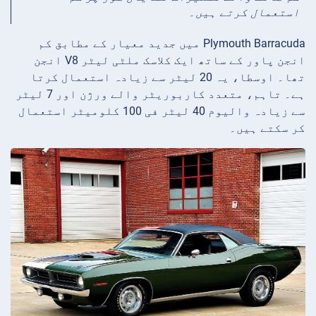
استعمال کرتے ہیں۔
Plymouth Barracuda میں جدید معیار کے مطابق کم
انجن پاور کے ساتھ ایک کلاسک ملٹی لیٹر V8 انجن
تھا۔ اوسطا، یہ 20 لیٹر سے زیادہ استعمال کرتا
ہے۔ تاہم، متعدد کاربوریٹر والے ورژن اور 7 لیٹر
سے زیادہ والیوم 40 لیٹر فی 100 کلومیٹر استعمال
کر سکتے ہیں۔