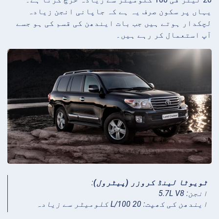
یہاں پر سکون صرف یہ ہے کہ جاپانی انجن زیادہ
لچکدار ہوتے ہیں جب بات ایندھن کی قسم کی ہو جسے
آپ استعمال کر رہے ہیں۔
ٹویوٹا لینڈ کروزر (پیٹرول)
:
انجن: 5.7L V8
ایندھن کی کھپت: 20 L/100 کلومیٹر سے زیادہ