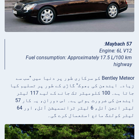
:
Maybach 57
Engine: 6L V12
Fuel consumption: Approximately 17.5 L/100 km
highway
Bentley Meteor کو سرکاری طور پر دنیا میں "سب سے
زیادہ ایندھن کی بھوک" گاڑی کے طور پر تسلیم کیا
جاتا ہے۔ 100 کلومیٹر تک جانے کے لیے 117 لیٹر
ایندھن کی ضرورت ہوتی ہے۔ اس دوران، یہ کار 57
لیٹر انجن آئل، 6 لیٹر ٹرانسمیشن آئل، اور 64
لیٹر کولنگ مائع استعمال کرے گی۔