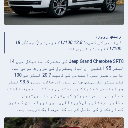
رینج روور
:
ایندھن کی کھپت: 12.8 L/100 کلومیٹر (اوسط)، 18
L/100 کلومیٹر شہری تک
Jeep Grand Cherokee SRT8 کو مشترکہ سائیکل میں 14
لیٹر 95 آکٹین ان لیڈ پیٹرول کی ضرورت ہوتی ہے۔
تاہم، شہر میں ایندھن کی کھپت 20.7 لیٹر فی 100
کلومیٹر تک پہنچ جاتی ہے۔ ان حالات میں، 93.5 لیٹر
جو ایندھن کے ٹینک پر مشتمل ہو سکتا ہے صرف ناشتے
کے لیے ہے۔ اس امریکن کو یقین ہے کہ پیٹرول
مطلوبہ رفتار، ایڈرینالین اور ڈوپامائن کے خون
کے ارتکاز کو حاصل کرنے کا صرف ایک ذریعہ ہے۔