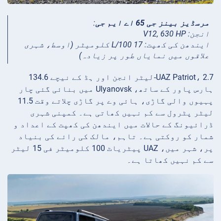
مرسڈیز بینز جی 65 اے ایم جی
:
انجن: V12, 630 HP
ایندھن کی کھپت: 17 L/100 کلومیٹر (اوسط، شہری
علاقوں میں نمایاں طور پر زیادہ)
UAZ Patriot، 2.7-لیٹر انجن اور ہڈ کے نیچے 134.6
ہارس پاور کے ساتھ، Ulyanovsk میں بنائی گئی چار
پہیوں والی گاڑی، ہائی وے پر گاڑی چلاتے وقت 11.5
لیٹر پٹرول سے کم نہیں کھاتی ہے۔ کمپنی شہری
ڈرائیونگ کے حالات میں ایندھن کی کھپت کے اعداد و
شمار کو روکتی ہے۔ تاہم، مالک کی رائے کی بنیاد
پر، شہر میں، UAZ پیٹریاٹ 100 کلومیٹر فی 15 لیٹر
سے کم نہیں کھاتا ہے۔