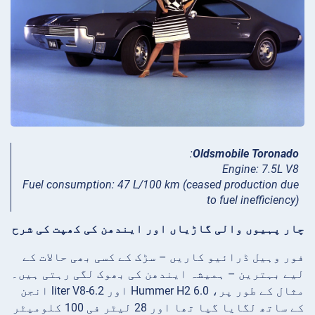
:
Oldsmobile Toronado
Engine: 7.5L V8
Fuel consumption: 47 L/100 km (ceased production due
to fuel inefficiency)
چار پہیوں والی گاڑیاں اور ایندھن کی کھپت کی شرح
فور وہیل ڈرائیو کاریں – سڑک کے کسی بھی حالات کے
لیے بہترین – ہمیشہ ایندھن کی بھوک لگی رہتی ہیں۔
مثال کے طور پر، Hummer H2 6.0 اور 6.2-liter V8 انجن
کے ساتھ لگایا گیا تھا اور 28 لیٹر فی 100 کلومیٹر