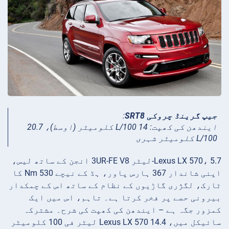
جیپ گرینڈ چروکی SRT8
:
ایندھن کی کھپت: 14 L/100 کلومیٹر (اوسط)، 20.7
L/100 کلومیٹر شہری
Lexus LX 570، 5.7-لیٹر 3UR-FE V8 انجن کے ساتھ لیس،
اپنی شاندار 367 ہارس پاور، ہڈ کے نیچے 530 Nm کا
ٹارک، لگژری گاڑیوں کے نظام کے ساتھ اس کے چمکدار
بیرونی حصے پر فخر کرتا ہے۔ تاہم، اس میں ایک
کمزور جگہ ہے – ایندھن کی کھپت کی شرح۔ مشترکہ
سائیکل میں، Lexus LX 570 14.4 لیٹر فی 100 کلومیٹر