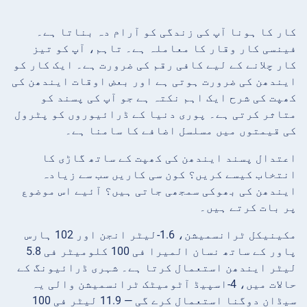
کار کا ہونا آپ کی زندگی کو آرام دہ بناتا ہے۔
فینسی کار وقار کا معاملہ ہے۔ تاہم، آپ کو تیز
کار چلانے کے لیے کافی رقم کی ضرورت ہے۔ ایک کار کو
ایندھن کی ضرورت ہوتی ہے اور بعض اوقات ایندھن کی
کھپت کی شرح ایک اہم نکتہ ہے جو آپ کی پسند کو
متاثر کرتی ہے۔ پوری دنیا کے ڈرائیوروں کو پٹرول
کی قیمتوں میں مسلسل اضافے کا سامنا ہے۔
اعتدال پسند ایندھن کی کھپت کے ساتھ گاڑی کا
انتخاب کیسے کریں؟ کون سی کاریں سب سے زیادہ
ایندھن کی بھوکی سمجھی جاتی ہیں؟ آئیے اس موضوع
پر بات کرتے ہیں۔
مکینیکل ٹرانسمیشن، 1.6-لیٹر انجن اور 102 ہارس
پاور کے ساتھ نسان المیرا فی 100 کلومیٹر فی 5.8
لیٹر ایندھن استعمال کرتا ہے۔ شہری ڈرائیونگ کے
حالات میں، 4-اسپیڈ آٹومیٹک ٹرانسمیشن والی یہ
سیڈان دوگنا استعمال کرے گی — 11.9 لیٹر فی 100