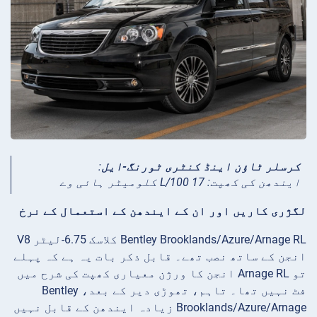
کرسلر ٹاؤن اینڈ کنٹری ٹورنگ-ایل
:
ایندھن کی کھپت: 17 L/100 کلومیٹر ہائی وے
لگژری کاریں اور ان کے ایندھن کے استعمال کے نرخ
Bentley Brooklands/Azure/Arnage RL کلاسک 6.75-لیٹر V8
انجن کے ساتھ نصب تھے۔ قابل ذکر بات یہ ہے کہ پہلے
تو Arnage RL انجن کا ورژن معیاری کھپت کی شرح میں
فٹ نہیں تھا۔ تاہم، تھوڑی دیر کے بعد، Bentley
Brooklands/Azure/Arnage زیادہ ایندھن کے قابل نہیں