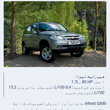
شیورلیٹ نیوا
:
انجن: 1.7L، 80 HP
ایندھن کی کھپت: 8.4 L/100 کلومیٹر ہائی وے، 13.2
L/100 کلومیٹر شہری
Infiniti QX80 جاپانی اور امریکی خصوصیات کا ایک
منفرد مجموعہ ہے۔ اس کے انجن میں کوئی زبردستی