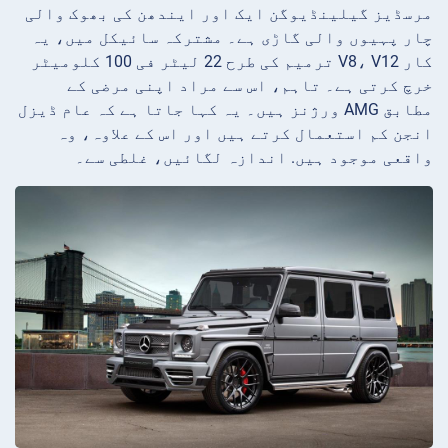
مرسڈیز گیلینڈیوگن ایک اور ایندھن کی بھوک والی
چار پہیوں والی گاڑی ہے۔ مشترکہ سائیکل میں، یہ
کار V8، V12 ترمیم کی طرح 22 لیٹر فی 100 کلومیٹر
خرچ کرتی ہے۔ تاہم، اس سے مراد اپنی مرضی کے
مطابق AMG ورژنز ہیں۔ یہ کہا جاتا ہے کہ عام ڈیزل
انجن کم استعمال کرتے ہیں اور اس کے علاوہ، وہ
واقعی موجود ہیں. اندازہ لگائیں، غلطی سے۔