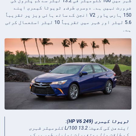
شہر میں 100 کلومیٹر فی 13.2 لیٹر سے کم پٹرول کی
ضرورت نہیں ہے۔ دوسری طرف، ٹویوٹا کیمری اپنے
150 ہارس پاور V2 انجن کے ساتھ ہائی ویز پر تقریباً
5.6 لیٹر اور شہر میں تقریباً 10 لیٹر استعمال کرتی
ہے۔
ٹویوٹا کیمری (249 HP V6)
:
ایندھن کی کھپت: 13.2 L/100 کلومیٹر شہری
کم طاقت والے متغیرات نمایاں طور پر کم