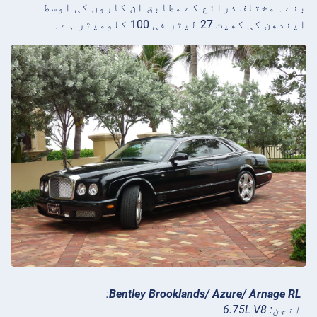
بنے۔ مختلف ذرائع کے مطابق ان کاروں کی اوسط
ایندھن کی کھپت 27 لیٹر فی 100 کلومیٹر ہے۔
:
Bentley Brooklands/ Azure/ Arnage RL
انجن: 6.75L V8