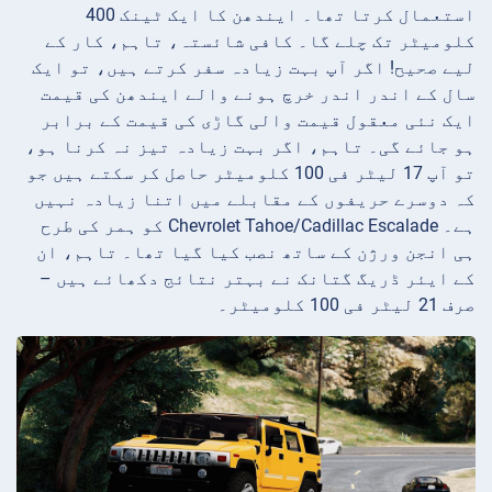
استعمال کرتا تھا۔ ایندھن کا ایک ٹینک 400
کلومیٹر تک چلے گا۔ کافی شائستہ، تاہم، کار کے
لیے صحیح! اگر آپ بہت زیادہ سفر کرتے ہیں، تو ایک
سال کے اندر اندر خرچ ہونے والے ایندھن کی قیمت
ایک نئی معقول قیمت والی گاڑی کی قیمت کے برابر
ہو جائے گی۔ تاہم، اگر بہت زیادہ تیز نہ کرنا ہو،
تو آپ 17 لیٹر فی 100 کلومیٹر حاصل کر سکتے ہیں جو
کہ دوسرے حریفوں کے مقابلے میں اتنا زیادہ نہیں
ہے۔ Chevrolet Tahoe/Cadillac Escalade کو ہمر کی طرح
ہی انجن ورژن کے ساتھ نصب کیا گیا تھا۔ تاہم، ان
کے ایئر ڈریگ گتانک نے بہتر نتائج دکھائے ہیں –
صرف 21 لیٹر فی 100 کلومیٹر۔