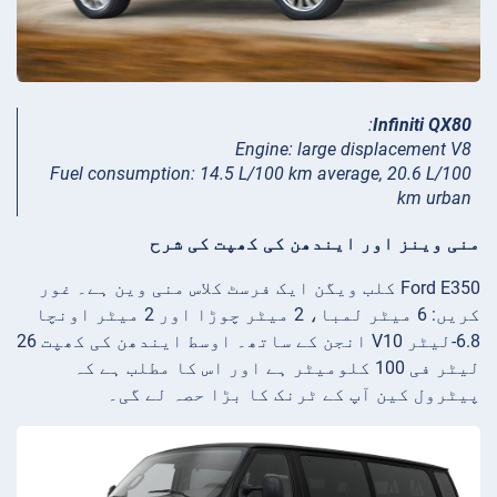
:
Infiniti QX80
Engine: large displacement V8
Fuel consumption: 14.5 L/100 km average, 20.6 L/100
km urban
منی وینز اور ایندھن کی کھپت کی شرح
Ford E350 کلب ویگن ایک فرسٹ کلاس منی وین ہے۔ غور
کریں: 6 میٹر لمبا، 2 میٹر چوڑا اور 2 میٹر اونچا
6.8-لیٹر V10 انجن کے ساتھ۔ اوسط ایندھن کی کھپت 26
لیٹر فی 100 کلومیٹر ہے اور اس کا مطلب ہے کہ
پیٹرول کین آپ کے ٹرنک کا بڑا حصہ لے گی۔