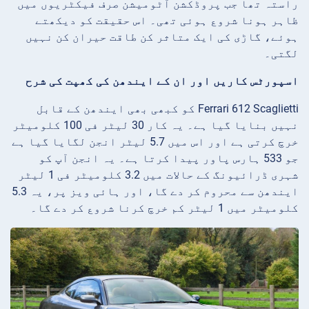
راستہ تھا جب پروڈکشن آٹومیشن صرف فیکٹریوں میں
ظاہر ہونا شروع ہوئی تھی۔ اس حقیقت کو دیکھتے
ہوئے، گاڑی کی ایک متاثر کن طاقت حیران کن نہیں
لگتی۔
اسپورٹس کاریں اور ان کے ایندھن کی کھپت کی شرح
Ferrari 612 Scaglietti کو کبھی بھی ایندھن کے قابل
نہیں بنایا گیا ہے۔ یہ کار 30 لیٹر فی 100 کلومیٹر
خرچ کرتی ہے اور اس میں 5.7 لیٹر انجن لگایا گیا ہے
جو 533 ہارس پاور پیدا کرتا ہے۔ یہ انجن آپ کو
شہری ڈرائیونگ کے حالات میں 3.2 کلومیٹر فی 1 لیٹر
ایندھن سے محروم کر دے گا، اور ہائی ویز پر، یہ 5.3
کلومیٹر میں 1 لیٹر کم خرچ کرنا شروع کر دے گا۔