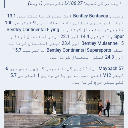
ایندھن کی کھپت: 27 L/100 کلومیٹر (اوسط)
ویسے، Bentley Bentayga ایک مشترکہ سائیکل میں 13.1
لیٹر اور شہری ڈرائیونگ کے حالات میں 9 لیٹر فی 100
کلومیٹر استعمال کرتا ہے۔ Bentley Continental Flying
Spur بالترتیب 14.4 اور 22.1 لیٹر استعمال کرتا ہے۔
Bentley Mulsanne 15 اور 23.4 لیٹر استعمال کرتا ہے
جبکہ Bentley Continental Supersports بالترتیب 15.7
اور 24.3 لیٹر استعمال کرتا ہے۔
Maybach 57 ایک لگژری گینڈے جیسی گاڑی ہے جس میں 6-
لیٹر V12 انجن نصب ہے جو ہائی وے پر 1 لیٹر فی 5.7
کلومیٹر خرچ کرتا ہے۔