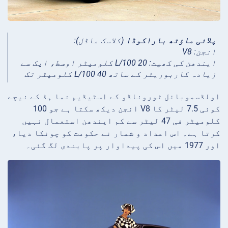
پلائی ماؤتھ باراکوڈا
(کلاسک ماڈل):
انجن: V8
ایندھن کی کھپت: 20 L/100 کلومیٹر اوسط، ایک سے
زیادہ کاربوریٹر کے ساتھ 40 L/100 کلومیٹر تک
اولڈسموبائل ٹوروناڈو کے اسٹیڈیم نما ہڈ کے نیچے
کوئی 7.5 لیٹر کا V8 انجن دیکھ سکتا ہے جو 100
کلومیٹر فی 47 لیٹر سے کم ایندھن استعمال نہیں
کرتا ہے۔ اس اعداد و شمار نے حکومت کو چونکا دیا،
اور 1977 میں اس کی پیداوار پر پابندی لگ گئی۔